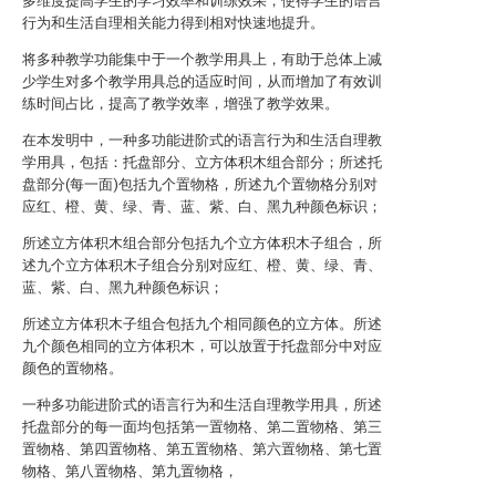
多维度提高学生的学习效率和训练效果，使得学生的语言
行为和生活自理相关能力得到相对快速地提升。
将多种教学功能集中于一个教学用具上，有助于总体上减
少学生对多个教学用具总的适应时间，从而增加了有效训
练时间占比，提高了教学效率，增强了教学效果。
在本发明中，一种多功能进阶式的语言行为和生活自理教
学用具，包括：托盘部分、立方体积木组合部分；所述托
盘部分(每一面)包括九个置物格，所述九个置物格分别对
应红、橙、黄、绿、青、蓝、紫、白、黑九种颜色标识；
所述立方体积木组合部分包括九个立方体积木子组合，所
述九个立方体积木子组合分别对应红、橙、黄、绿、青、
蓝、紫、白、黑九种颜色标识；
所述立方体积木子组合包括九个相同颜色的立方体。所述
九个颜色相同的立方体积木，可以放置于托盘部分中对应
颜色的置物格。
一种多功能进阶式的语言行为和生活自理教学用具，所述
托盘部分的每一面均包括第一置物格、第二置物格、第三
置物格、第四置物格、第五置物格、第六置物格、第七置
物格、第八置物格、第九置物格，