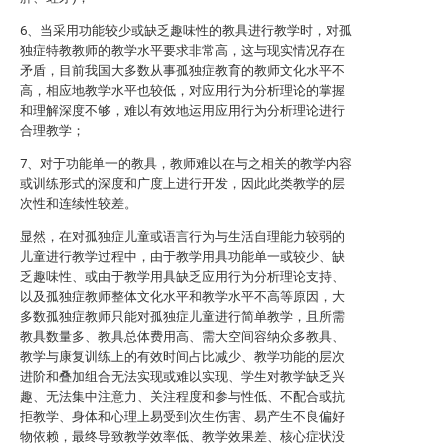
6、当采用功能较少或缺乏趣味性的教具进行教学时，对孤
独症特教教师的教学水平要求非常高，这与现实情况存在
矛盾，目前我国大多数从事孤独症教育的教师文化水平不
高，相应地教学水平也较低，对应用行为分析理论的掌握
和理解深度不够，难以有效地运用应用行为分析理论进行
合理教学；
7、对于功能单一的教具，教师难以在与之相关的教学内容
或训练形式的深度和广度上进行开发，因此此类教学的层
次性和连续性较差。
显然，在对孤独症儿童或语言行为与生活自理能力较弱的
儿童进行教学过程中，由于教学用具功能单一或较少、缺
乏趣味性、或由于教学用具缺乏应用行为分析理论支持、
以及孤独症教师整体文化水平和教学水平不高等原因，大
多数孤独症教师只能对孤独症儿童进行简单教学，且所需
教具数量多、教具总体费用高、需大空间容纳众多教具、
教学与康复训练上的有效时间占比减少、教学功能的层次
进阶和叠加组合无法实现或难以实现、学生对教学缺乏兴
趣、无法集中注意力、关注程度和参与性低、不配合或抗
拒教学、身体和心理上易受到次生伤害、易产生不良偏好
物依赖，最终导致教学效率低、教学效果差、核心症状没