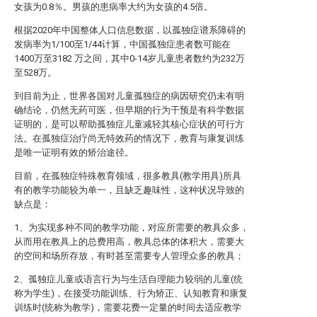
女孩为0.8％。男孩的患病率大约为女孩的4.5倍。
根据2020年中国整体人口信息数据，以孤独症谱系障碍的
发病率为1/100至1/44计算，中国孤独症患者数可能在
1400万至3182 万之间，其中0-14岁儿童患者数约为232万
至528万。
到目前为止，世界各国对儿童孤独症的病因研究仍未有明
确结论，仍然无药可医，但早期的行为干预是有科学数据
证明的，是可以帮助孤独症儿童减轻其核心症状的可行方
法。在孤独症治疗尚无特效药的情况下，教育与康复训练
是唯一证明有效的矫治途径。
目前，在孤独症特殊教育领域，很多教具(教学用具)所具
有的教学功能较为单一，且缺乏趣味性，这种状况导致的
缺点是：
1、为实现多种不同的教学功能，对应所需要的教具众多，
从而用在教具上的总费用高，教具总体的体积大，需要大
的空间和场所存放，有时甚至需要专人管理众多的教具；
2、孤独症儿童或语言行为与生活自理能力较弱的儿童(统
称为学生)，在接受功能训练、行为矫正、认知教育和康复
训练时(统称为教学)，需要花费一定量的时间去适应教学