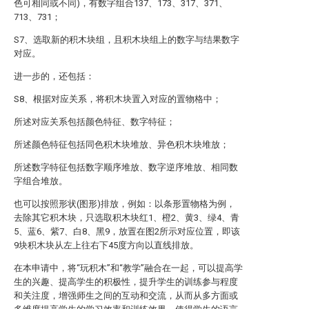
色可相同或不同)，有数字组合137、173、317、371、
713、731；
S7、选取新的积木块组，且积木块组上的数字与结果数字
对应。
进一步的，还包括：
S8、根据对应关系，将积木块置入对应的置物格中；
所述对应关系包括颜色特征、数字特征；
所述颜色特征包括同色积木块堆放、异色积木块堆放；
所述数字特征包括数字顺序堆放、数字逆序堆放、相同数
字组合堆放。
也可以按照形状(图形)排放，例如：以条形置物格为例，
去除其它积木块，只选取积木块红1、橙2、黄3、绿4、青
5、蓝6、紫7、白8、黑9，放置在图2所示对应位置，即该
9块积木块从左上往右下45度方向以直线排放。
在本申请中，将“玩积木”和“教学”融合在一起，可以提高学
生的兴趣、提高学生的积极性，提升学生的训练参与程度
和关注度，增强师生之间的互动和交流，从而从多方面或