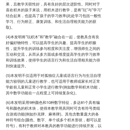
果，且教学关联性好，具有良好的层次进阶性。同时对于
喜欢积木的孩子来说，用积木进行教学，是将“玩”与“学习”
结合起来，也提高了孩子的学习效率(此处学习包括一般性
学习、行为矫正、康复训练、和生活自理相关能力的获
取)。
(4)本发明将“玩积木”和“教学”融合在一起，使教具含有良
好偏好物特性，可以提高学生的兴趣、提高学生的积极
性，提升学生的训练参与程度和关注度，增强师生之间的
互动和交流，从而从多方面或多维度提高学生的学习效率
和训练效果，使得学生的语言行为和生活自理相关能力得
到快速提升。
(5)本发明不仅适用于对孤独症儿童或语言行为与生活自理
能力较弱的儿童进行教学，也可适用于教师或家长对正常
学龄前儿童和正常小学生进行教学(例如数学和积木功能，
其中数学功能在一点程度上可持续复杂化)。
(6)本发明采用9种颜色和10种数字特征，多达81个具有编
号和颜色的积木块，使得本教学用具同时可含有符号类组
合游戏功能(例如扑克牌、麻将牌)。其包含数量庞大的各
种符号组合(颜色、数字、单个或多个积木形状，都可以是
符号)，有利于教师对本教具的教学功能进行持续开发，以