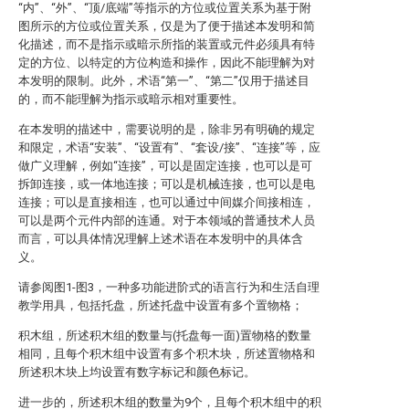
“内”、“外”、“顶/底端”等指示的方位或位置关系为基于附
图所示的方位或位置关系，仅是为了便于描述本发明和简
化描述，而不是指示或暗示所指的装置或元件必须具有特
定的方位、以特定的方位构造和操作，因此不能理解为对
本发明的限制。此外，术语“第一”、“第二”仅用于描述目
的，而不能理解为指示或暗示相对重要性。
在本发明的描述中，需要说明的是，除非另有明确的规定
和限定，术语“安装”、“设置有”、“套设/接”、“连接”等，应
做广义理解，例如“连接”，可以是固定连接，也可以是可
拆卸连接，或一体地连接；可以是机械连接，也可以是电
连接；可以是直接相连，也可以通过中间媒介间接相连，
可以是两个元件内部的连通。对于本领域的普通技术人员
而言，可以具体情况理解上述术语在本发明中的具体含
义。
请参阅图1-图3，一种多功能进阶式的语言行为和生活自理
教学用具，包括托盘，所述托盘中设置有多个置物格；
积木组，所述积木组的数量与(托盘每一面)置物格的数量
相同，且每个积木组中设置有多个积木块，所述置物格和
所述积木块上均设置有数字标记和颜色标记。
进一步的，所述积木组的数量为9个，且每个积木组中的积