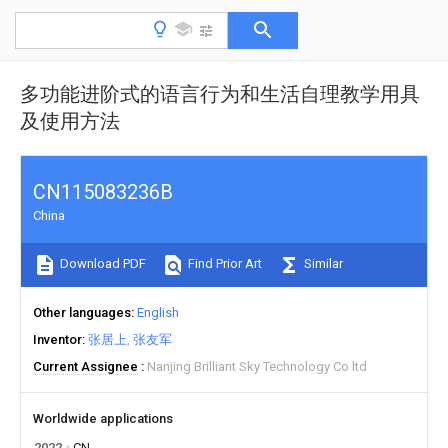
多功能进阶式的语言行为和生活自理教学用具
及使用方法
CN115083236B
China
Download PDF
Find Prior Art
Similar
Other languages
English
Inventor
张居上
张友军
Current Assignee
Nanjing Brilliant Sky Technology Co ltd
Worldwide applications
2022
CN