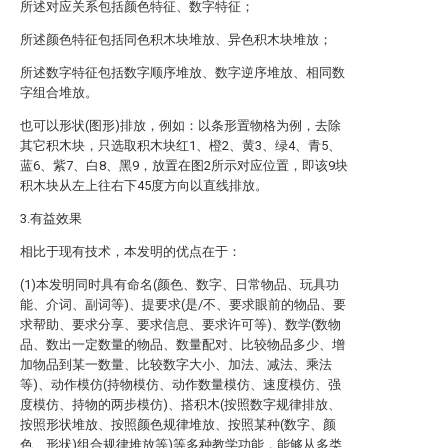
所述对应关系包括颜色特征、数字特征；
所述颜色特征包括同色积木块堆放、异色积木块堆放；
所述数字特征包括数字顺序堆放、数字逆序堆放、相同数
字组合堆放。
也可以形状(图形)排放，例如：以条形置物格为例，去除
其它积木块，只选取积木块红1、橙2、黄3、绿4、青5、
蓝6、紫7、白8、黑9，放置在图2所示对应位置，即该9块
积木块从左上往右下45度方向以直线排放。
3.有益效果
相比于现有技术，本发明的优点在于：
(1)本发明同时具有命名(颜色、数字、日常物品、玩具功
能、介词、副词等)、提要求(是/不、要求眼前的物品、要
求帮助、要求分享、要求信息、要求许可等)、数学(数物
品、数出一定数量的物品、数量配对、比较物品多少、增
加物品到某一数量、比较数字大小、加法、减法、乘法
等)、动作模仿(持物模仿、动作数量模仿、速度模仿、强
度模仿、持物的两步模仿)、搭积木(按照数字规律排放、
按照形状堆放、按照颜色规律堆放、按照某种(数字、颜
色、形状)组合规律堆放等)等多种教学功能，能够从多类