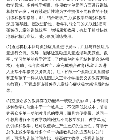
教学领域、多种教学项目、多项教学单元等方面进行训练
和教学开发，可连续进阶性地为学生提供不同程度的干预
训练和教学指导，即，结合教学广度(多教学功能)和教学
深度(连续性、层次进阶性、教学功能之间的关联性)提高
孤独症儿童的训练效率，增强康复效果，有助于相对快速
地减轻核心症状、减少康复训练费用。
(2)通过将积木块对孤独症儿童进行展示，并且与孤独症儿
童进行交流、教导，能够让孤独症儿童逐渐熟悉颜色、数
字，学习简单的数学运算，了解简单的空间结构组合(搭积
木)，有助于低年龄孤独症儿童完成融合教育(从幼儿园进
入正常小学接受义务教育)。注：如果一个孤独症儿童能够
和正常孩子一样从幼儿园进入正常小学接受义务教育(即融
合教育)，可看成是该孤独症儿童核心症状极大减轻后的结
果。
(3)克服众多的教具存在功能单一或较少的缺点，本专利将
多种教学功能集中于一个教具上，不仅降低总成本，节省
购买众多单一功能教具总的费用，而且方便携带。以同一
个教具进行不同教学领域(包括不同教学项目、教学单元)
的训练和教学，还可以使学生产生更好的适应性，有助于
总体上减少学生对多个单一功能教具总的适应与认知时
间，可增加训练时间占比，提高教学效率，增强训练效