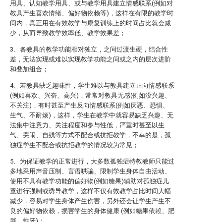
用具、认知教学用具、或与教学用具建立情感联系(例如对
教具产生喜欢情绪、偏好物依赖等)，这样在有限的教学时
间内，真正用在有效教学与康复训练上的时间占比就会减
少，从而导致教学效率低、教学效果差；
3、各教具的教学功能相对独立，之间过渡生硬，结合性
差，无法实现或难以实现教学功能之间或之内的层次进阶
和叠加组合；
4、若教具缺乏趣味性，学生难以与教具建立正向情感联系
(例如喜欢、兴奋、高兴)，常常对教具无感(例如没兴趣、
不关注)，有时甚至产生反向情感联系(例如厌恶、恐惧、
生气、不耐烦)，这样，学生在教学中就容易缺乏兴趣、无
法集中注意力、关注程度和参与性低，严重时甚至以生
气、哭闹、自残等方式不配合或抗拒教学，不幸的是，孤
独症学生不配合或抗拒教学的情况较为常见；
5、为保证教学的正常进行，大多数孤独症特教教师只能过
多地采用声音压制、言语哄骗、限制学生身体自由活动、
使用不具有教学功能的偏好物(例如糖果)辅助对孤独症儿
童进行强制或诱导教学，这样不仅有效教学占比时间大幅
减少，容易对学生身体产生伤害，另外还会让学生产生不
良的偏好物依赖，损害学生的身体健康 (例如糖果依赖、肥
胖、蛀牙)；