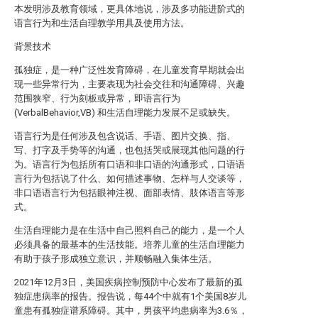
本发明涉及教育领域，更具体地说，涉及多功能进阶式的
语言行为和生活自理教学用具及使用方法。
背景技术
孤独症，是一种广泛性发育障碍，在儿童发育早期就会出
现一些异常行为，主要表现为社会交往和沟通障碍、兴趣
范围狭窄、行为刻板或异常，即语言行为
(VerbalBehavior,VB) 和生活自理能力发展不足或缺失。
语言行为是任何涉及包含说话、手语、图片交换、指、
写、打字及手势等的沟通，也包括哭或展现其他问题的行
为。语言行为包括所有口语和非口语的沟通形式，口语语
言行为包括说了什么、如何描述事物、怎样与人交谈等，
非口语语言行为包括眼神注视、面部表情、肢体语言等形
式。
生活自理能力是在生活中自己照料自己的能力，是一个人
必须具备的最基本的生活技能。培养儿童的生活自理能力
有助于孩子形成独立意识，并顺畅融入集体生活。
2021年12月3日，美国疾病控制预防中心发布了最新的孤
独症患病率的报告。报告说，每44个中就有1个美国8岁儿
童患有孤独症谱系障碍。其中，男孩平均患病率为3.6％，