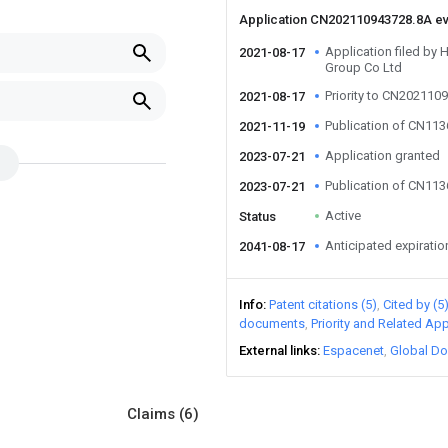
Application CN202110943728.8A e
Application filed by
2021-08-17
Group Co Ltd
Priority to CN202110
2021-08-17
Publication of CN11
2021-11-19
Application granted
2023-07-21
Publication of CN11
2023-07-21
Active
Status
Anticipated expiratio
2041-08-17
Info
Patent citations (5)
Cited by (5
documents
Priority and Related App
External links
Espacenet
Global Do
Claims
(6)