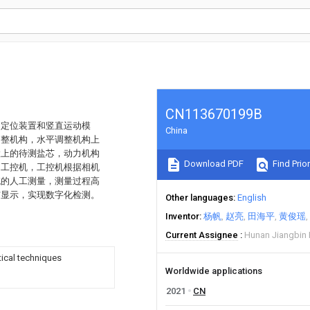
CN113670199B
的定位装置和竖直运动模
China
调整机构，水平调整机构上
置上的待测盐芯，动力机构
Download PDF
Find Prior
的工控机，工控机根据相机
统的人工测量，测量过程高
与显示，实现数字化检测。
Other languages
English
Inventor
杨帆
赵亮
田海平
黄俊瑶
Current Assignee
Hunan Jiangbin 
ical techniques
Worldwide applications
2021
CN