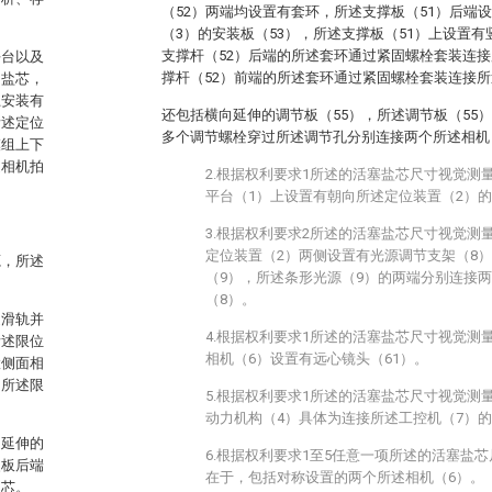
（52）两端均设置有套环，所述支撑板（51）后端
（3）的安装板（53），所述支撑板（51）上设置有
支撑杆（52）后端的所述套环通过紧固螺栓套装连接
平台以及
撑杆（52）前端的所述套环通过紧固螺栓套装连接所
测盐芯，
上安装有
还包括横向延伸的调节板（55），所述调节板（55
所述定位
多个调节螺栓穿过所述调节孔分别连接两个所述相机
模组上下
述相机拍
2.根据权利要求1所述的活塞盐芯尺寸视觉测
平台（1）上设置有朝向所述定位装置（2）
3.根据权利要求2所述的活塞盐芯尺寸视觉测
定位装置（2）两侧设置有光源调节支架（8
源，所述
（9），所述条形光源（9）的两端分别连接
（8）。
述滑轨并
4.根据权利要求1所述的活塞盐芯尺寸视觉测
所述限位
相机（6）设置有远心镜头（61）。
置侧面相
，所述限
5.根据权利要求1所述的活塞盐芯尺寸视觉测
动力机构（4）具体为连接所述工控机（7）
向延伸的
6.根据权利要求1至5任意一项所述的活塞盐
夹板后端
在于，包括对称设置的两个所述相机（6）。
盐芯。