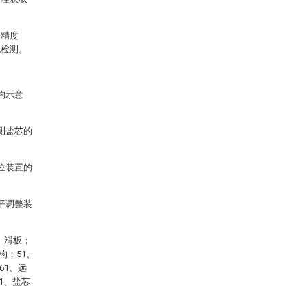
量精度
化检测。
构示意
测盐芯的
位装置的
平调整装
、滑板；
构；51、
61、远
1、盐芯