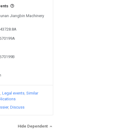
vents
 Hunan Jiangbin Machinery
943728.8A
3670199A
3670199B
n
)
Legal events
Similar
lications
ssier
Discuss
Hide Dependent