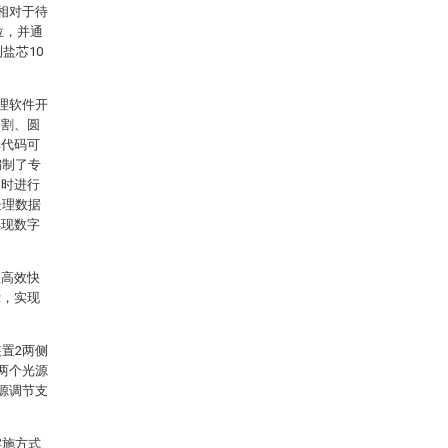
相对于待
位，并通
盐芯10
理软件开
分割、圆
其代码可
编制了专
及时进行
处理数据
实现数字
程高效快
示，实现
置2两侧
两个光源
源调节支
。
实施方式