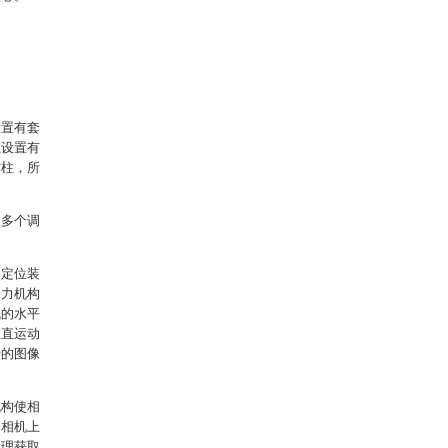
设置有套
上设置有
撑柱，所
，多个调
的定位装
动力机构
机的水平
竖直运动
摄的图像
机构使相
动相机上
处理获取