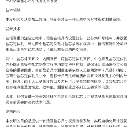
一种活塞盐芯尺寸视觉测量系统
技术领域
本发明涉及活塞加工领域，特别是涉及一种活塞盐芯尺寸视觉测量系统。
背景技术
在活塞重力浇注过程中，需要在模具内设置盐芯，盐芯为环形结构，并设
盐芯定位孔，通过两个盐芯定位孔将盐芯放置在模具中，待活塞浇注冷却
用高压水再将盐芯洗除，形成活塞头部的内冷油道。
其中，盐芯外圆直径、内圆直径、两盐芯定位孔直径、中心距及盐芯定位
内外圆距离等在盐芯制作过程中均需要严格控制，是保证活塞油道位置和
合格的重要因素。目前盐芯尺寸测量主要依赖人工使用游标卡尺进行抽检
芯两个盐芯定位孔尺寸小，游标卡尺无法精确测出其直径以及孔中心到内
离，同时，由于人工测量读数以及游标卡尺测量精度的限制，导致盐芯尺
程存在测量重复性差、效率低、测量精度达不到工艺要求等问题。
因此，如何提供一种高效准确的自动化活塞盐芯尺寸视觉测量系统是本领
员目前需要解决的技术问题。
发明内容
本发明的目的是提供一种活塞盐芯尺寸视觉测量系统，实现自动化尺寸视
测量过程高效快捷，测量精度高，测量重复性好，可对测量结果行反馈、