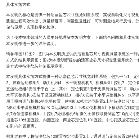
具体实施方式
本发明的核心是提供一种活塞盐芯尺寸视觉测量系统，实现自动化尺寸视
测量过程高效快捷，测量精度高，测量重复性好，可对测量结果行反馈、
储与显示，实现数字化检测。
为了使本技术领域的人员更好地理解本发明方案，下面结合附图和具体实
本发明作进一步的详细说明。
请参考图1和图2，图1为本发明所提供的活塞盐芯尺寸视觉测量系统的一种
方式的结构示意图；图2为本发明所提供的活塞盐芯尺寸视觉测量系统的一
施方式中待测盐芯的俯视示意图。
本发明具体实施方式提供一种活塞盐芯尺寸视觉测量系统，包括平台1、定
2、竖直运动模组3、动力机构4、水平调整机构5、相机6和工控机7，定位
直运动模组3安装于平台1上，其中，定位装置2用于支撑待测盐芯10，动力
水平调整机构5安装于竖直运动模组3，相机6安装于水平调整机构5，水平
用于横向调节相机6的水平位置，使相机6对准定位装置2上的待测盐芯10
4驱动水平调整机构5沿竖直运动模组3上下移动使相机6上下移动以实现对
机7通信连接相机6，工控机7处理相机6拍摄的图像获取待测盐芯10的尺寸
括盐芯10外圆直径、内圆直径、两盐芯定位孔101直径、中心距及盐芯定位孔
心到内外圆距离。
检测过程中，将待测盐芯10放置在定位装置2上，通过调节定位装置2使待测