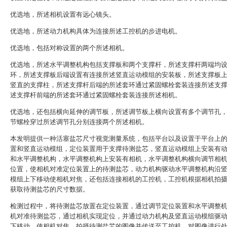
优选地，所述相机设置有远心镜头。
优选地，所述动力机构具体为连接所述工控机的步进电机。
优选地，包括对称设置的两个所述相机。
优选地，所述水平调整机构包括支撑板和两个支撑杆，所述支撑杆两端均
环，所述支撑板后端设置有连接所述竖直运动模组的安装板，所述支撑板
竖直的支撑柱，所述支撑杆后端的所述套环通过紧固螺栓套装连接所述支
述支撑杆前端的所述套环通过紧固螺栓套装连接所述相机。
优选地，还包括横向延伸的调节板，所述调节板上横向设置有多个调节孔
节螺栓穿过所述调节孔分别连接两个所述相机。
本发明提供一种活塞盐芯尺寸视觉测量系统，包括平台以及设置于平台上
置和竖直运动模组，定位装置用于支撑待测盐芯，竖直运动模组上安装有
和水平调整机构，水平调整机构上安装有相机，水平调整机构横向调节相
位置，使相机对准定位装置上的待测盐芯，动力机构驱动水平调整机构沿
模组上下移动使相机对焦，还包括连接相机的工控机，工控机根据相机拍
获取待测盐芯的尺寸数据。
检测过程中，将待测盐芯放置在定位装置，通过调节定位装置和水平调整
机对准待测盐芯，通过相机实现定位，并通过动力机构及竖直运动模组驱
下移动，使相机对焦，拍摄待测盐芯的图像并传送至工控机，对图像进行