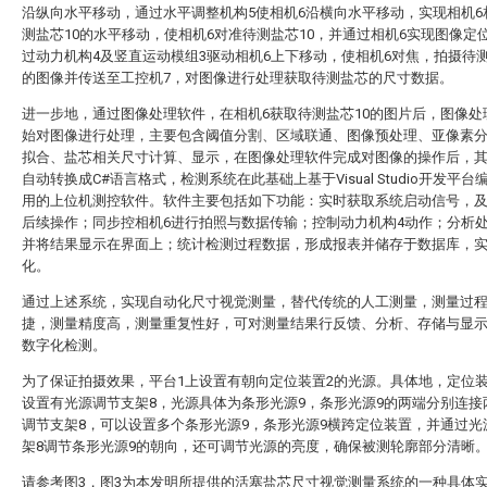
沿纵向水平移动，通过水平调整机构5使相机6沿横向水平移动，实现相机6
测盐芯10的水平移动，使相机6对准待测盐芯10，并通过相机6实现图像定
过动力机构4及竖直运动模组3驱动相机6上下移动，使相机6对焦，拍摄待测
的图像并传送至工控机7，对图像进行处理获取待测盐芯的尺寸数据。
进一步地，通过图像处理软件，在相机6获取待测盐芯10的图片后，图像处
始对图像进行处理，主要包含阈值分割、区域联通、图像预处理、亚像素
拟合、盐芯相关尺寸计算、显示，在图像处理软件完成对图像的操作后，
自动转换成C#语言格式，检测系统在此基础上基于Visual Studio开发平台
用的上位机测控软件。软件主要包括如下功能：实时获取系统启动信号，
后续操作；同步控相机6进行拍照与数据传输；控制动力机构4动作；分析
并将结果显示在界面上；统计检测过程数据，形成报表并储存于数据库，
化。
通过上述系统，实现自动化尺寸视觉测量，替代传统的人工测量，测量过
捷，测量精度高，测量重复性好，可对测量结果行反馈、分析、存储与显
数字化检测。
为了保证拍摄效果，平台1上设置有朝向定位装置2的光源。具体地，定位装
设置有光源调节支架8，光源具体为条形光源9，条形光源9的两端分别连接
调节支架8，可以设置多个条形光源9，条形光源9横跨定位装置，并通过光
架8调节条形光源9的朝向，还可调节光源的亮度，确保被测轮廓部分清晰
请参考图3，图3为本发明所提供的活塞盐芯尺寸视觉测量系统的一种具体