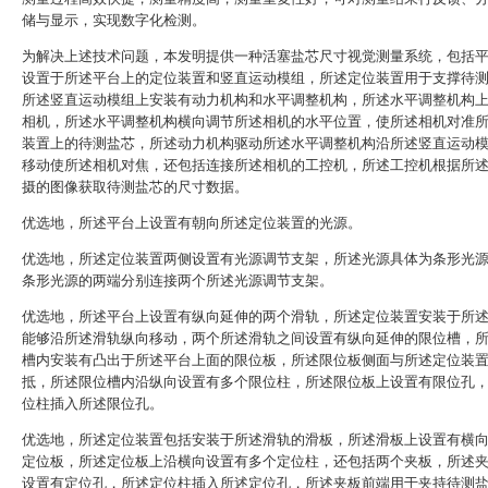
储与显示，实现数字化检测。
为解决上述技术问题，本发明提供一种活塞盐芯尺寸视觉测量系统，包括
设置于所述平台上的定位装置和竖直运动模组，所述定位装置用于支撑待
所述竖直运动模组上安装有动力机构和水平调整机构，所述水平调整机构
相机，所述水平调整机构横向调节所述相机的水平位置，使所述相机对准
装置上的待测盐芯，所述动力机构驱动所述水平调整机构沿所述竖直运动
移动使所述相机对焦，还包括连接所述相机的工控机，所述工控机根据所
摄的图像获取待测盐芯的尺寸数据。
优选地，所述平台上设置有朝向所述定位装置的光源。
优选地，所述定位装置两侧设置有光源调节支架，所述光源具体为条形光
条形光源的两端分别连接两个所述光源调节支架。
优选地，所述平台上设置有纵向延伸的两个滑轨，所述定位装置安装于所
能够沿所述滑轨纵向移动，两个所述滑轨之间设置有纵向延伸的限位槽，
槽内安装有凸出于所述平台上面的限位板，所述限位板侧面与所述定位装
抵，所述限位槽内沿纵向设置有多个限位柱，所述限位板上设置有限位孔
位柱插入所述限位孔。
优选地，所述定位装置包括安装于所述滑轨的滑板，所述滑板上设置有横
定位板，所述定位板上沿横向设置有多个定位柱，还包括两个夹板，所述
设置有定位孔，所述定位柱插入所述定位孔，所述夹板前端用于夹持待测