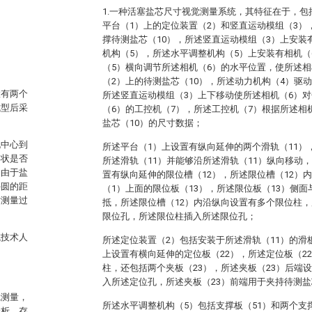
1.一种活塞盐芯尺寸视觉测量系统，其特征在于，包
平台（1）上的定位装置（2）和竖直运动模组（3）
撑待测盐芯（10），所述竖直运动模组（3）上安装
机构（5），所述水平调整机构（5）上安装有相机（
（5）横向调节所述相机（6）的水平位置，使所述相
（2）上的待测盐芯（10），所述动力机构（4）驱
置有两个
所述竖直运动模组（3）上下移动使所述相机（6）
成型后采
（6）的工控机（7），所述工控机（7）根据所述相
盐芯（10）的尺寸数据；
孔中心到
所述平台（1）上设置有纵向延伸的两个滑轨（11）
形状是否
所述滑轨（11）并能够沿所述滑轨（11）纵向移动
，由于盐
置有纵向延伸的限位槽（12），所述限位槽（12）
外圆的距
（1）上面的限位板（13），所述限位板（13）侧
寸测量过
抵，所述限位槽（12）内沿纵向设置有多个限位柱，
限位孔，所述限位柱插入所述限位孔；
域技术人
所述定位装置（2）包括安装于所述滑轨（11）的滑板
上设置有横向延伸的定位板（22），所述定位板（2
柱，还包括两个夹板（23），所述夹板（23）后端
入所述定位孔，所述夹板（23）前端用于夹持待测盐
觉测量，
所述水平调整机构（5）包括支撑板（51）和两个支
分析、存