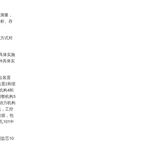
觉测量，
分析、存
施方式对
具体实施
种具体实
位装置
装置2和竖
机构4和
调整机构5
，动力机构
焦，工控
数据，包
101中
盐芯10