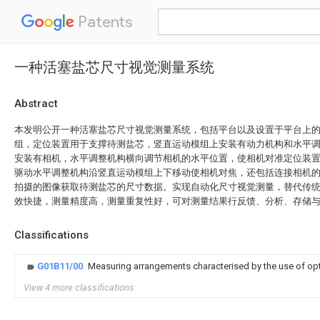
Patents
一种活塞盐芯尺寸视觉测量系统
Abstract
本发明公开一种活塞盐芯尺寸视觉测量系统，包括平台以及设置于平台上
组，定位装置用于支撑待测盐芯，竖直运动模组上安装有动力机构和水平
安装有相机，水平调整机构横向调节相机的水平位置，使相机对准定位装
驱动水平调整机构沿竖直运动模组上下移动使相机对焦，还包括连接相机
拍摄的图像获取待测盐芯的尺寸数据。实现自动化尺寸视觉测量，替代传
效快捷，测量精度高，测量重复性好，可对测量结果行反馈、分析、存储
Classifications
G01B11/00
Measuring arrangements characterised by the use of opt
View 4 more classifications