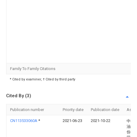
Family To Family Citations
* Cited by examiner, † Cited by third party
Cited By (3)
Publication number
Priority date
Publication date
Assi
CN113533060A
*
2021-06-23
2021-10-22
中石
油机
份有