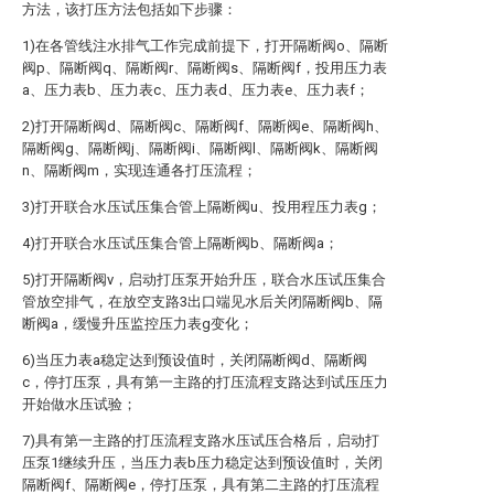
方法，该打压方法包括如下步骤：
1)在各管线注水排气工作完成前提下，打开隔断阀o、隔断
阀p、隔断阀q、隔断阀r、隔断阀s、隔断阀f，投用压力表
a、压力表b、压力表c、压力表d、压力表e、压力表f；
2)打开隔断阀d、隔断阀c、隔断阀f、隔断阀e、隔断阀h、
隔断阀g、隔断阀j、隔断阀i、隔断阀l、隔断阀k、隔断阀
n、隔断阀m，实现连通各打压流程；
3)打开联合水压试压集合管上隔断阀u、投用程压力表g；
4)打开联合水压试压集合管上隔断阀b、隔断阀a；
5)打开隔断阀v，启动打压泵开始升压，联合水压试压集合
管放空排气，在放空支路3出口端见水后关闭隔断阀b、隔
断阀a，缓慢升压监控压力表g变化；
6)当压力表a稳定达到预设值时，关闭隔断阀d、隔断阀
c，停打压泵，具有第一主路的打压流程支路达到试压压力
开始做水压试验；
7)具有第一主路的打压流程支路水压试压合格后，启动打
压泵1继续升压，当压力表b压力稳定达到预设值时，关闭
隔断阀f、隔断阀e，停打压泵，具有第二主路的打压流程