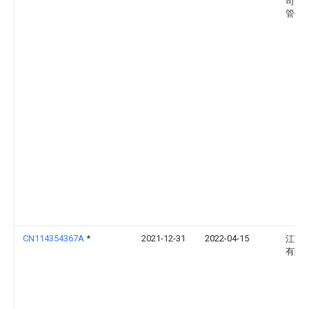
司沙
管分
CN114354367A
*
2021-12-31
2022-04-15
江苏
有限