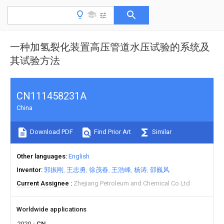
一种加氢裂化装置高压管道水压试验的系统及
其试验方法
CN111458231A
China
Download PDF
Find Prior Art
Similar
Other languages
English
Inventor
郭振刚
王志勇
徐茂春
王浩峰
杨涛
邵巍风
Current Assignee
Zhejiang Petroleum and Chemical Co Ltd
Worldwide applications
2020
CN