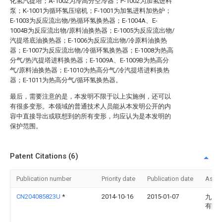
化氢汽提塔；A-1002为冷高分空冷器；P-1002为加氢进料
泵；K-1001为循环氢压缩机；F-1001为加氢进料加热炉；
E-1003为反应流出物/热循环氢换热器；E-1004A、E-
1004B为反应流出物/原料油换热器；E-1005为反应流出物/
汽提塔底油换热器；E-1006为反应流出物/冷原料油换热
器；E-1007为反应流出物/冷循环氢换热器；E-1008为热高
分气/热汽提塔进料换热器；E-1009A、E-1009B为热高分
气/原料油换热器；E-1010为热高分气/冷汽提塔进料换热
器；E-1011为热高分气/循环氢换热器。
最后，需要注意的是，本发明不限于以上实施例，还可以
有很多变形。本领域的普通技术人员能从本发明公开的内
容中直接导出或联想到的所有变形，均应认为是本发明的
保护范围。
Patent Citations (6)
Publication number
Priority date
Publication date
Assi
CN204085823U
*
2014-10-16
2015-01-07
九冶
有限