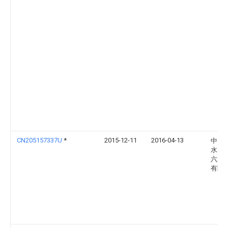
CN205157337U
*
2015-12-11
2016-04-13
中国
水电
六工
有限