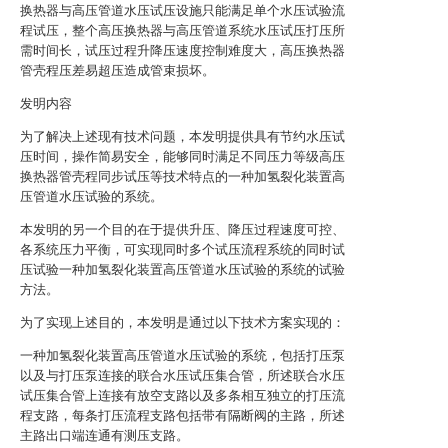
换热器与高压管道水压试压设施只能满足单个水压试验流
程试压，整个高压换热器与高压管道系统水压试压打压所
需时间长，试压过程升降压速度控制难度大，高压换热器
管壳程压差易超压造成管束损坏。
发明内容
为了解决上述现有技术问题，本发明提供具有节约水压试
压时间，操作简易安全，能够同时满足不同压力等级高压
换热器管壳程同步试压等技术特点的一种加氢裂化装置高
压管道水压试验的系统。
本发明的另一个目的在于提供升压、降压过程速度可控、
各系统压力平衡，可实现同时多个试压流程系统的同时试
压试验一种加氢裂化装置高压管道水压试验的系统的试验
方法。
为了实现上述目的，本发明是通过以下技术方案实现的：
一种加氢裂化装置高压管道水压试验的系统，包括打压泵
以及与打压泵连接的联合水压试压集合管，所述联合水压
试压集合管上连接有放空支路以及多条相互独立的打压流
程支路，每条打压流程支路包括带有隔断阀的主路，所述
主路出口端连通有测压支路。