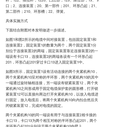
杆；122、推拉杆；1220、凸出部；123、限位部；13、卡
口；2、连接装置；20、第一部件；201、环形凸起；21、
第二部件；210、环形槽；22、弹簧。
具体实施方式
下面结合附图对本发明做进一步描述。
如图1和图2所示的电缆中间对接装置，包括固定装置1和
连接装置2，固定装置1的数量为两个，两个固定装置1分
别位于连接装置2的两端，固定装装置靠近连接装置2的一
端设有卡口13，连接装置2的两端各设有一个环形凸起
201，环形凸起201穿过卡口13进入固定装置1中。
如图3所示，固定装置1设有活动连接的两个夹紧机构10，
两个夹紧机构10呈对称的半环形，两个夹紧机构10的其中
一端通过旋转轴相连接，另一端设有锁紧装置12，两个夹
紧机构10之间形成用于固定电缆保护套的圆形槽，打开锁
紧装置12可以直接向两边打开夹紧机构10，以放入电缆进
行固定，放入电缆后，将两个夹紧机构10向内扣合然后关
闭锁紧装置12，完成对电缆的固定。
两个夹紧机构10的同一端设有用于与连接装置2相卡接的
卡口13，卡口13为两个相互对称的半环形凸起201，两个
半环形凸起201分别设于两个夹紧机构10内壁上。