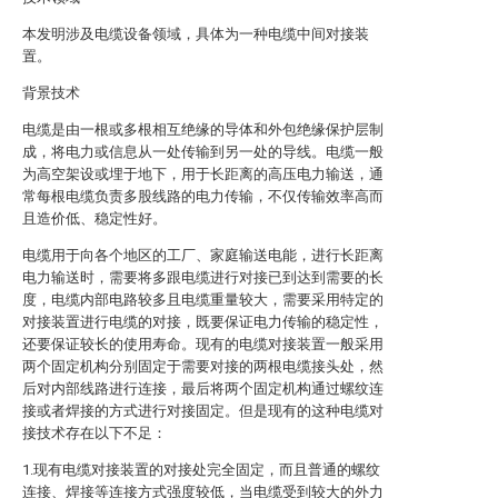
本发明涉及电缆设备领域，具体为一种电缆中间对接装
置。
背景技术
电缆是由一根或多根相互绝缘的导体和外包绝缘保护层制
成，将电力或信息从一处传输到另一处的导线。电缆一般
为高空架设或埋于地下，用于长距离的高压电力输送，通
常每根电缆负责多股线路的电力传输，不仅传输效率高而
且造价低、稳定性好。
电缆用于向各个地区的工厂、家庭输送电能，进行长距离
电力输送时，需要将多跟电缆进行对接已到达到需要的长
度，电缆内部电路较多且电缆重量较大，需要采用特定的
对接装置进行电缆的对接，既要保证电力传输的稳定性，
还要保证较长的使用寿命。现有的电缆对接装置一般采用
两个固定机构分别固定于需要对接的两根电缆接头处，然
后对内部线路进行连接，最后将两个固定机构通过螺纹连
接或者焊接的方式进行对接固定。但是现有的这种电缆对
接技术存在以下不足：
1.现有电缆对接装置的对接处完全固定，而且普通的螺纹
连接、焊接等连接方式强度较低，当电缆受到较大的外力