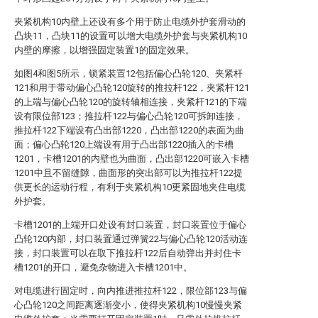
夹紧机构10内壁上还设有多个用于防止电缆外护套滑动的
凸块11，凸块11的设置可以增大电缆外护套与夹紧机构10
内壁的摩擦，以增强固定装置1的固定效果。
如图4和图5所示，锁紧装置12包括偏心凸轮120、夹紧杆
121和用于带动偏心凸轮120旋转的推拉杆122，夹紧杆121
的上端与偏心凸轮120的旋转轴相连接，夹紧杆121的下端
设有限位部123；推拉杆122与偏心凸轮120可拆卸连接，
推拉杆122下端设有凸出部1220，凸出部1220的表面为曲
面；偏心凸轮120上端设有用于凸出部1220插入的卡槽
1201，卡槽1201的内壁也为曲面，凸出部1220可嵌入卡槽
1201中且不留缝隙，曲面形的突出部可以为推拉杆122提
供更长的运动行程，有利于夹紧机构10更紧固地夹住电缆
外护套。
卡槽1201的上端开口处设有封口装置，封口装置位于偏心
凸轮120内部，封口装置通过弹簧22与偏心凸轮120活动连
接，封口装置可以在取下推拉杆122后自动弹出并封住卡
槽1201的开口，避免杂物进入卡槽1201中。
对电缆进行固定时，向内推进推拉杆122，限位部123与偏
心凸轮120之间距离逐渐变小，使得夹紧机构10慢慢夹紧