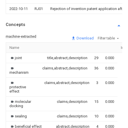
2022-10-11
RJ01
Rejection of invention patent application after 
Concepts
machine-extracted
Download
Filter table
Name
Ima
joint
title,abstract,description
29
0.000
claims,abstract,description
36
0.000
mechanism
claims,abstract,description
3
0.000
protective
effect
molecular
claims,description
15
0.000
docking
sealing
claims,description
10
0.000
beneficial effect
abstract,description
4
0.000