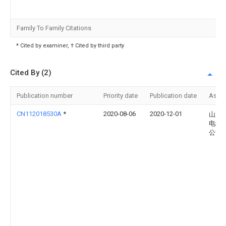
Family To Family Citations
* Cited by examiner, † Cited by third party
Cited By (2)
Publication number
Priority date
Publication date
Assi
CN112018530A
*
2020-08-06
2020-12-01
山东
电缆
公司