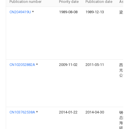
Publication number
Priority date
Publication date
Assi
CN2049419U
*
1989-08-08
1989-12-13
梁殿
CN102052882A
*
2009-11-02
2011-05-11
西安
光电
公司
CN103762538A
*
2014-01-22
2014-04-30
钢铁
总院
海洋
研究