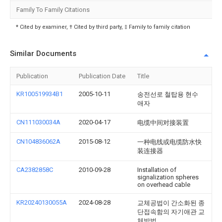
Family To Family Citations
* Cited by examiner, † Cited by third party, ‡ Family to family citation
Similar Documents
Publication
Publication Date
Title
KR100519934B1
2005-10-11
송전선로 철탑용 현수
애자
CN111030034A
2020-04-17
电缆中间对接装置
CN104836062A
2015-08-12
一种电线或电缆防水快
装连接器
CA2382858C
2010-09-28
Installation of
signalization spheres
on overhead cable
KR20240130055A
2024-08-28
교체공법이 간소화된 종
단접속함의 자기애관 교
체방법