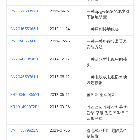
CN217360393U
2022-09-02
一种opgw光缆的绝缘引
下接地装置
CN201655985U
2010-11-24
一种穿刺接地线夹
CN109066341B
2023-12-26
一种开关柜连接装置及
安装方法
CN204030538U
2014-12-17
一种封水型电缆中间接
头
CN204558781U
2015-08-12
一种电线或电缆防水快
装连接器
KR200460855Y1
2012-06-11
폴리머 현수애자
KR101499872B1
2015-03-06
가스절연개폐장치용 차
단부 구동 절연조작로드
접합구조
CN115579822A
2023-01-06
输电线路用阻尼防风牵
制装置