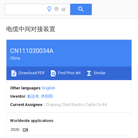
电缆中间对接装置
CN111030034A
China
Download PDF
Find Prior Art
Similar
Other languages
English
Inventor
戴连奇
佟阳阳
Current Assignee
Zhejiang Chint Electric Cable Co ltd
Worldwide applications
2020
CN