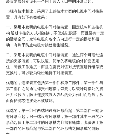
装置两端分别设有一个用于嵌入卡口中的环形凸起。
与现有技术相比，采用了上述技术方案的电缆中间对接装
置，具有如下有益效果：
一、采用本发明的电缆中间对接装置，固定机构和连接机
构 通过卡接的方式相连接，不仅难以脱落，而且留有一定
的活动空间，允许电缆向各个方向进行一定的摆动和扭
动，有利于防止电缆对接处发生断裂。
二、采用本发明的电缆中间对接装置，通过两个可活动连
接的夹紧装置，可以快速、简单的将电缆的外护套固定
住，降低工作难度；而且在需要对该对接装置进行维修或
更换时，可以较为轻松地拆下对接装置。
优选的，连接装置包括第一部件和第二部件，第一部件与
第二部件之间通过弹簧相连接，弹簧可以缓冲对接处的挤
压力和拉力，防止连接装置因强烈的外力作用而断裂，从
而保护缆芯连接处不被破坏。
优选的，第一部件两端均设有环形凸起；第二部件一端设
有环形凸起，另一端设有环形槽，第一部件其中一段的环
形凸起位于第二部件的环形槽内且留有缝隙；弹簧设于第
一部件的环形凸起与第二部件的环形槽之间形成的缝隙