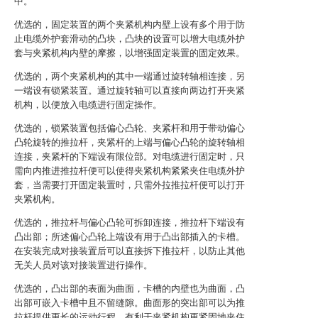
中。
优选的，固定装置的两个夹紧机构内壁上设有多个用于防
止电缆外护套滑动的凸块，凸块的设置可以增大电缆外护
套与夹紧机构内壁的摩擦，以增强固定装置的固定效果。
优选的，两个夹紧机构的其中一端通过旋转轴相连接，另
一端设有锁紧装置。通过旋转轴可以直接向两边打开夹紧
机构，以便放入电缆进行固定操作。
优选的，锁紧装置包括偏心凸轮、夹紧杆和用于带动偏心
凸轮旋转的推拉杆，夹紧杆的上端与偏心凸轮的旋转轴相
连接，夹紧杆的下端设有限位部。对电缆进行固定时，只
需向内推进推拉杆便可以使得夹紧机构紧紧夹住电缆外护
套，当需要打开固定装置时，只需外拉推拉杆便可以打开
夹紧机构。
优选的，推拉杆与偏心凸轮可拆卸连接，推拉杆下端设有
凸出部；所述偏心凸轮上端设有用于凸出部插入的卡槽。
在安装完成对接装置后可以直接拆下推拉杆，以防止其他
无关人员对该对接装置进行操作。
优选的，凸出部的表面为曲面，卡槽的内壁也为曲面，凸
出部可嵌入卡槽中且不留缝隙。曲面形的突出部可以为推
拉杆提供更长的运动行程，有利于夹紧机构更紧固地夹住