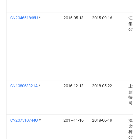
CN204651868U
*
2015-05-13
2015-09-16
江苏
集团
公司
CN108063321A
*
2016-12-12
2018-05-22
上海
新能
技有
司
CN207510744U
*
2017-11-16
2018-06-19
深圳
比特
科技
公司