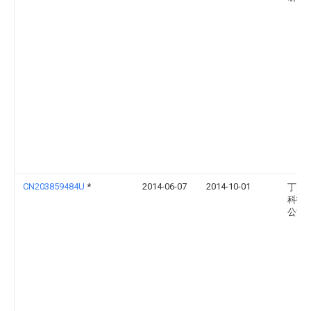
CN203859484U
*
2014-06-07
2014-10-01
丁大
科技
公司