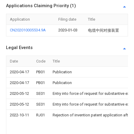
Applications Claiming Priority (1)
Application
Filing date
Title
CN202010005534.9A
2020-01-03
电缆中间对接装置
Legal Events
Date
Code
Title
2020-04-17
PB01
Publication
2020-04-17
PB01
Publication
2020-05-12
SE01
Entry into force of request for substantive exa
2020-05-12
SE01
Entry into force of request for substantive exa
2022-10-11
RJ01
Rejection of invention patent application after 