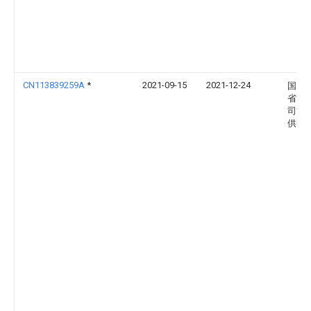
CN113839259A
*
2021-09-15
2021-12-24
国网
省电
司博
供电