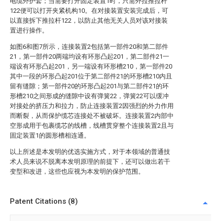
电缆外护套；当需要打开固定装置1时，只需外拉推拉杆
122便可以打开夹紧机构10。在对接装置安装完成后，可
以直接拆下推拉杆122，以防止其他无关人员对该对接装
置进行操作。
如图6和图7所示，连接装置2包括第一部件20和第二部件
21，第一部件20两端均设有环形凸起201，第二部件21一
端设有环形凸起201，另一端设有环形槽210，第一部件20
其中一段的环形凸起201位于第二部件21的环形槽210内且
留有缝隙；第一部件20的环形凸起201与第二部件21的环
形槽210之间形成的缝隙中设有弹簧22，弹簧22可以缓冲
对接处的挤压力和拉力，防止连接装置2因强烈的外力作用
而断裂，从而保护缆芯连接处不被破坏。连接装置2内部中
空形成用于包裹缆芯的线槽，线槽贯穿整个连接装置2且与
固定装置1的圆形槽相连通。
以上所述是本发明的优选实施方式，对于本领域的普通技
术人员来说不脱离本发明原理的前提下，还可以做出若干
变型和改进，这些也应视为本发明的保护范围。
Patent Citations (8)