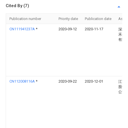
Cited By (7)
Publication number
Priority date
Publication date
Assi
CN111941237A
*
2020-09-12
2020-11-17
深圳
禾盈
有限
CN112008116A
*
2020-09-22
2020-12-01
江苏
股份
公司