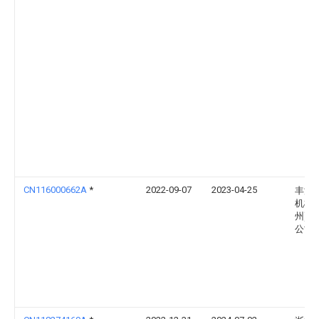
CN116000662A
*
2022-09-07
2023-04-25
丰源
机械(
州)有
公司