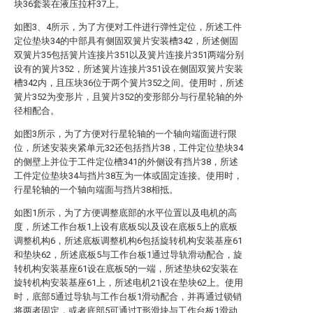
块36套装在液压拉杆37上。
如图3、4所示，为了方便对工件进行弹性定位，所述工件
定位垫块34的中部具有侧固双簧片安装槽342，所述侧固
双簧片35包括簧片连接片351以及簧片连接片351两端分别
设有的簧片352，所述簧片连接片351设在侧固双簧片安装
槽342内，且压块36位于两个簧片352之间。使用时，所述
簧片352为变形片，且簧片352的变形部分与行星轮轴的外
径相配合。
如图3所示，为了方便对行星轮轴的一个轴向端面进行限
位，所述安装夹紧单元32还包括挡片38，工件定位垫块34
的侧壁上并位于工件定位槽341的外侧设有挡片38，所述
工件定位垫块34与挡片38互为一体或固定连接。使用时，
行星轮轴的一个轴向端面与挡片38相抵。
如图1所示，为了方便调整底部的水平位置以及电机的高
度，所述工作台板1上设有底板5以及设在底板5上的底板
调整机构6，所述底板调整机构6包括旋转机构安装基座61
和垫块62，所述底板5与工作台板1通过导轨滑动配合，旋
转机构安装基座61设在底板5的一端，所述垫块62安装在
旋转机构安装基座61上，所述电机21设在垫块62上。使用
时，底部5通过导轨与工作台板1滑动配合，并再通过锁销
将两者固定，或者底部5可通过T形滑块与工作台板1滑动