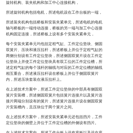
旋转机构、装夹机构和加工中心连接机构，
所述旋转机构包括电机，所述电机设在工作台板的一端，
所述装夹机构包括桥板和安装夹紧单元，所述电机的电机
轴与桥板的一端传动连接，桥板的另一端与加工中心连接
机构固定连接，所述桥板上设有多个安装夹紧单元，
每个安装夹紧单元均包括定程气缸、工件定位垫块、侧固
双簧片、压块和液压拉杆，所述桥板上并位于定程气缸的
两侧分别设有工件定位垫块，所述侧固双簧片设在工件定
位垫块上并使工件定位垫块具有双工位的工件定位槽，所
述定程气缸的每个顶杆的轴线与对应的工件定位槽的轴线
相互重合，所述液压拉杆设在桥板上并位于侧固双簧片
内，所述压块套装在液压拉杆上。
在上述技术方案中，所述工件定位垫块的中部具有侧固双
簧片安装槽，所述侧固双簧片包括簧片连接片以及簧片连
接片两端分别设有的簧片，所述簧片连接片设在侧固双簧
片安装槽内，且压块位于两个簧片之间。
在上述技术方案中，所述安装夹紧单元还包括挡片，工件
定位垫块的侧壁上并位于工件定位槽的外侧设有挡片。
在上述技术方案中，所述工作台板上设有底板以及设在底