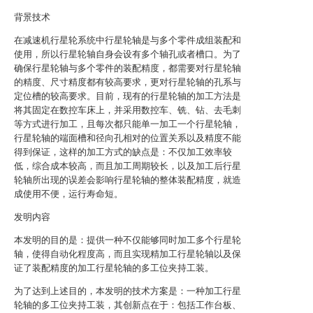
背景技术
在减速机行星轮系统中行星轮轴是与多个零件成组装配和
使用，所以行星轮轴自身会设有多个轴孔或者槽口。为了
确保行星轮轴与多个零件的装配精度，都需要对行星轮轴
的精度、尺寸精度都有较高要求，更对行星轮轴的孔系与
定位槽的较高要求。目前，现有的行星轮轴的加工方法是
将其固定在数控车床上，并采用数控车、铣、钻、去毛刺
等方式进行加工，且每次都只能单一加工一个行星轮轴，
行星轮轴的端面槽和径向孔相对的位置关系以及精度不能
得到保证，这样的加工方式的缺点是：不仅加工效率较
低，综合成本较高，而且加工周期较长，以及加工后行星
轮轴所出现的误差会影响行星轮轴的整体装配精度，就造
成使用不便，运行寿命短。
发明内容
本发明的目的是：提供一种不仅能够同时加工多个行星轮
轴，使得自动化程度高，而且实现精加工行星轮轴以及保
证了装配精度的加工行星轮轴的多工位夹持工装。
为了达到上述目的，本发明的技术方案是：一种加工行星
轮轴的多工位夹持工装，其创新点在于：包括工作台板、