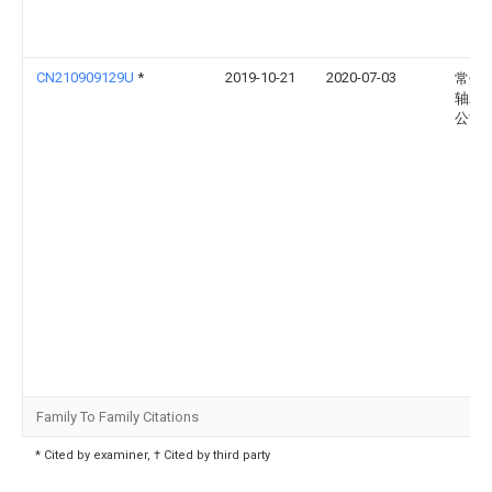
CN210909129U
*
2019-10-21
2020-07-03
常州
轴承
公司
Family To Family Citations
* Cited by examiner, † Cited by third party