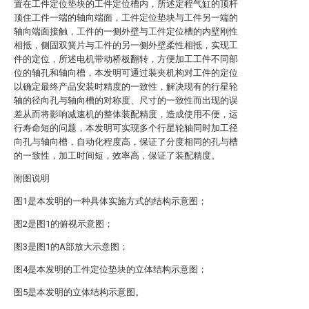
置在工件定位垫块的工件定位槽内，所述定程气缸的顶杆
顶住工件一端的轴向端面，工件定位垫块与工件另一端的
轴向端面接触，工件的一侧外壁与工件定位槽的内壁刚性
相抵，侧固双簧片与工件的另一侧外壁柔性相抵，实现工
件的定位，所述电机带动桥板翻转，方便加工工件不同部
位的轴孔和轴向槽，本发明可通过装夹机构对工件的定位
以确定最终产品安装时精度的一致性，解决现有的行星轮
轴的径向孔与轴向槽的对称度、尺寸的一致性而出现的误
差从而将影响减速机的整体装配精度，造成使用不便，运
行寿命短的问题，本发明可实现多个行星轮轴同时加工径
向孔与轴向槽，自动化程度高，保证了分度相同的孔与槽
的一致性，加工时间短，效率高，保证了装配精度。
附图说明
图1是本发明的一种具体实施方式的结构示意图；
图2是图1的俯视示意图；
图3是图1的A部放大示意图；
图4是本发明的工件定位垫块的立体结构示意图；
图5是本发明的立体结构示意图。