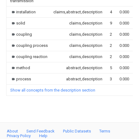
transmission
installation
claims,abstract,description
4
0.000
solid
claims,description
9
0.000
coupling
claims,description
2
0.000
coupling process
claims,description
2
0.000
coupling reaction
claims,description
2
0.000
method
abstract,description
5
0.000
process
abstract,description
3
0.000
Show all concepts from the description section
About
Send Feedback
Public Datasets
Terms
Privacy Policy
Help