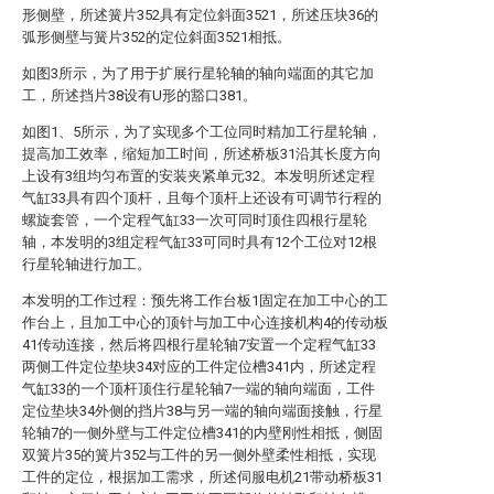
形侧壁，所述簧片352具有定位斜面3521，所述压块36的
弧形侧壁与簧片352的定位斜面3521相抵。
如图3所示，为了用于扩展行星轮轴的轴向端面的其它加
工，所述挡片38设有U形的豁口381。
如图1、5所示，为了实现多个工位同时精加工行星轮轴，
提高加工效率，缩短加工时间，所述桥板31沿其长度方向
上设有3组均匀布置的安装夹紧单元32。本发明所述定程
气缸33具有四个顶杆，且每个顶杆上还设有可调节行程的
螺旋套管，一个定程气缸33一次可同时顶住四根行星轮
轴，本发明的3组定程气缸33可同时具有12个工位对12根
行星轮轴进行加工。
本发明的工作过程：预先将工作台板1固定在加工中心的工
作台上，且加工中心的顶针与加工中心连接机构4的传动板
41传动连接，然后将四根行星轮轴7安置一个定程气缸33
两侧工件定位垫块34对应的工件定位槽341内，所述定程
气缸33的一个顶杆顶住行星轮轴7一端的轴向端面，工件
定位垫块34外侧的挡片38与另一端的轴向端面接触，行星
轮轴7的一侧外壁与工件定位槽341的内壁刚性相抵，侧固
双簧片35的簧片352与工件的另一侧外壁柔性相抵，实现
工件的定位，根据加工需求，所述伺服电机21带动桥板31