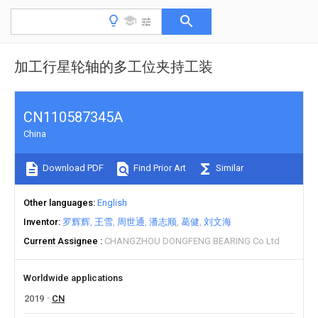
加工行星轮轴的多工位夹持工装
CN110587345A
China
Download PDF
Find Prior Art
Similar
Other languages
English
Inventor
罗辉辉
王雪
周世通
潘志顺
葛健
刘文海
Current Assignee
CHANGZHOU DONGFENG BEARING Co Ltd
Worldwide applications
2019
CN