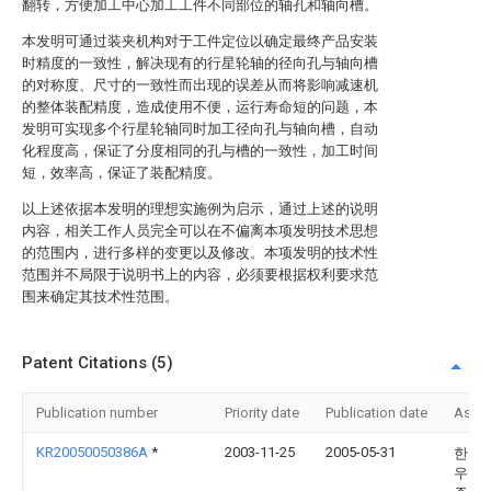
翻转，方便加工中心加工工件不同部位的轴孔和轴向槽。
本发明可通过装夹机构对于工件定位以确定最终产品安装
时精度的一致性，解决现有的行星轮轴的径向孔与轴向槽
的对称度、尺寸的一致性而出现的误差从而将影响减速机
的整体装配精度，造成使用不便，运行寿命短的问题，本
发明可实现多个行星轮轴同时加工径向孔与轴向槽，自动
化程度高，保证了分度相同的孔与槽的一致性，加工时间
短，效率高，保证了装配精度。
以上述依据本发明的理想实施例为启示，通过上述的说明
内容，相关工作人员完全可以在不偏离本项发明技术思想
的范围内，进行多样的变更以及修改。本项发明的技术性
范围并不局限于说明书上的内容，必须要根据权利要求范
围来确定其技术性范围。
Patent Citations (5)
Publication number
Priority date
Publication date
Assi
KR20050050386A
*
2003-11-25
2005-05-31
한국
우주