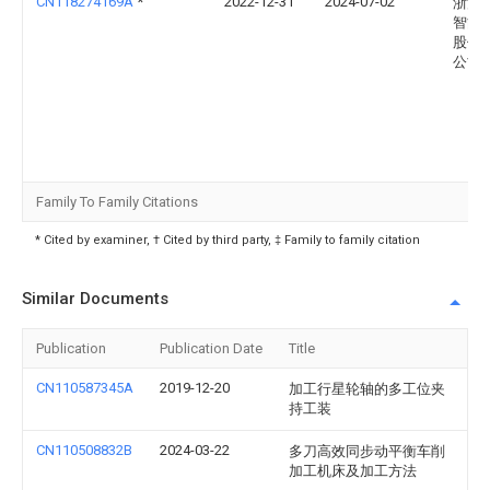
CN118274169A
*
2022-12-31
2024-07-02
浙江
智能
股份
公司
Family To Family Citations
* Cited by examiner, † Cited by third party, ‡ Family to family citation
Similar Documents
Publication
Publication Date
Title
CN110587345A
2019-12-20
加工行星轮轴的多工位夹
持工装
CN110508832B
2024-03-22
多刀高效同步动平衡车削
加工机床及加工方法