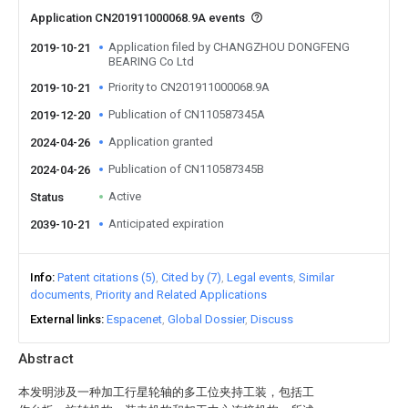
Application CN201911000068.9A events
Application filed by CHANGZHOU DONGFENG
2019-10-21
BEARING Co Ltd
Priority to CN201911000068.9A
2019-10-21
Publication of CN110587345A
2019-12-20
Application granted
2024-04-26
Publication of CN110587345B
2024-04-26
Active
Status
Anticipated expiration
2039-10-21
Info
Patent citations (5)
Cited by (7)
Legal events
Similar
documents
Priority and Related Applications
External links
Espacenet
Global Dossier
Discuss
Abstract
本发明涉及一种加工行星轮轴的多工位夹持工装，包括工