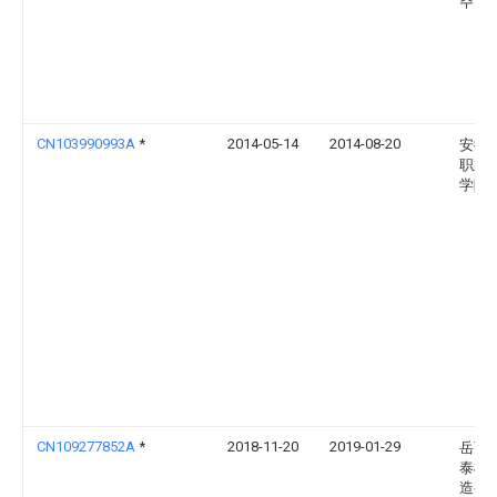
주식
CN103990993A
*
2014-05-14
2014-08-20
安徽
职业
学院
CN109277852A
*
2018-11-20
2019-01-29
岳西
泰机
造有