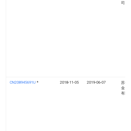
司
CN208945691U
*
2018-11-05
2019-06-07
苏州
金属
有限