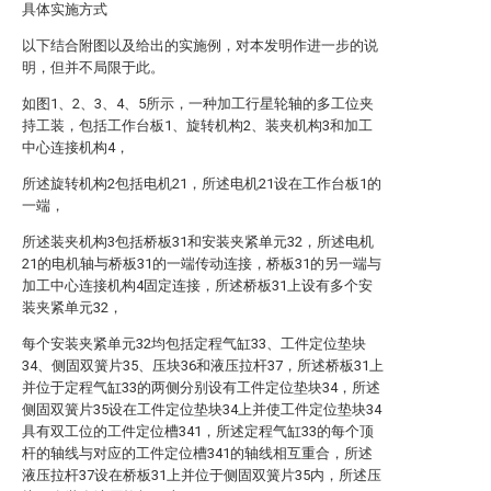
具体实施方式
以下结合附图以及给出的实施例，对本发明作进一步的说
明，但并不局限于此。
如图1、2、3、4、5所示，一种加工行星轮轴的多工位夹
持工装，包括工作台板1、旋转机构2、装夹机构3和加工
中心连接机构4，
所述旋转机构2包括电机21，所述电机21设在工作台板1的
一端，
所述装夹机构3包括桥板31和安装夹紧单元32，所述电机
21的电机轴与桥板31的一端传动连接，桥板31的另一端与
加工中心连接机构4固定连接，所述桥板31上设有多个安
装夹紧单元32，
每个安装夹紧单元32均包括定程气缸33、工件定位垫块
34、侧固双簧片35、压块36和液压拉杆37，所述桥板31上
并位于定程气缸33的两侧分别设有工件定位垫块34，所述
侧固双簧片35设在工件定位垫块34上并使工件定位垫块34
具有双工位的工件定位槽341，所述定程气缸33的每个顶
杆的轴线与对应的工件定位槽341的轴线相互重合，所述
液压拉杆37设在桥板31上并位于侧固双簧片35内，所述压