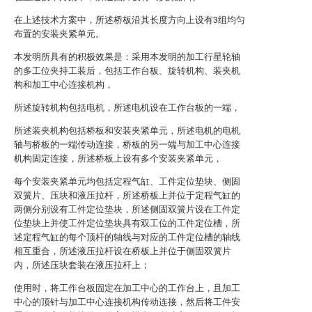
在上述技术方案中，所述桥板沿其长度方向上设有3组均匀
布置的安装夹紧单元。
本发明所具有的积极效果是：采用本发明的加工行星轮轴
的多工位夹持工装后，包括工作台板、旋转机构、装夹机
构和加工中心连接机构，
所述旋转机构包括电机，所述电机设在工作台板的一端，
所述装夹机构包括桥板和安装夹紧单元，所述电机的电机
轴与桥板的一端传动连接，桥板的另一端与加工中心连接
机构固定连接，所述桥板上设有多个安装夹紧单元，
每个安装夹紧单元均包括定程气缸、工件定位垫块、侧固
双簧片、压块和液压拉杆，所述桥板上并位于定程气缸的
两侧分别设有工件定位垫块，所述侧固双簧片设在工件定
位垫块上并使工件定位垫块具有双工位的工件定位槽，所
述定程气缸的每个顶杆的轴线与对应的工件定位槽的轴线
相互重合，所述液压拉杆设在桥板上并位于侧固双簧片
内，所述压块套装在液压拉杆上；
使用时，将工作台板固定在加工中心的工作台上，且加工
中心的顶针与加工中心连接机构传动连接，然后将工件安