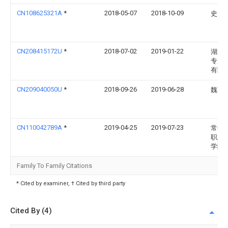
CN108625321A
*
2018-05-07
2018-10-09
史美
CN208415172U
*
2018-07-02
2019-01-22
湖北
专用
有限
CN209040050U
*
2018-09-26
2019-06-28
魏丽
CN110042789A
*
2019-04-25
2019-07-23
常州
职业
学院
Family To Family Citations
* Cited by examiner, † Cited by third party
Cited By (4)