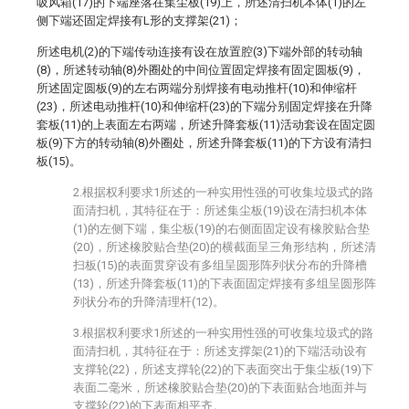
吸风箱(17)的下端座落在集尘板(19)上，所述清扫机本体(1)的左
侧下端还固定焊接有L形的支撑架(21)；
所述电机(2)的下端传动连接有设在放置腔(3)下端外部的转动轴
(8)，所述转动轴(8)外圈处的中间位置固定焊接有固定圆板(9)，
所述固定圆板(9)的左右两端分别焊接有电动推杆(10)和伸缩杆
(23)，所述电动推杆(10)和伸缩杆(23)的下端分别固定焊接在升降
套板(11)的上表面左右两端，所述升降套板(11)活动套设在固定圆
板(9)下方的转动轴(8)外圈处，所述升降套板(11)的下方设有清扫
板(15)。
2.根据权利要求1所述的一种实用性强的可收集垃圾式的路
面清扫机，其特征在于：所述集尘板(19)设在清扫机本体
(1)的左侧下端，集尘板(19)的右侧面固定设有橡胶贴合垫
(20)，所述橡胶贴合垫(20)的横截面呈三角形结构，所述清
扫板(15)的表面贯穿设有多组呈圆形阵列状分布的升降槽
(13)，所述升降套板(11)的下表面固定焊接有多组呈圆形阵
列状分布的升降清理杆(12)。
3.根据权利要求1所述的一种实用性强的可收集垃圾式的路
面清扫机，其特征在于：所述支撑架(21)的下端活动设有
支撑轮(22)，所述支撑轮(22)的下表面突出于集尘板(19)下
表面二毫米，所述橡胶贴合垫(20)的下表面贴合地面并与
支撑轮(22)的下表面相平齐。