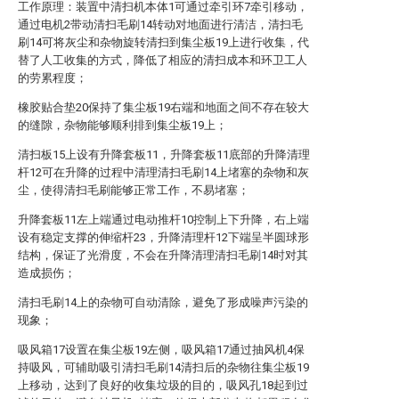
工作原理：装置中清扫机本体1可通过牵引环7牵引移动，
通过电机2带动清扫毛刷14转动对地面进行清洁，清扫毛
刷14可将灰尘和杂物旋转清扫到集尘板19上进行收集，代
替了人工收集的方式，降低了相应的清扫成本和环卫工人
的劳累程度；
橡胶贴合垫20保持了集尘板19右端和地面之间不存在较大
的缝隙，杂物能够顺利排到集尘板19上；
清扫板15上设有升降套板11，升降套板11底部的升降清理
杆12可在升降的过程中清理清扫毛刷14上堵塞的杂物和灰
尘，使得清扫毛刷能够正常工作，不易堵塞；
升降套板11左上端通过电动推杆10控制上下升降，右上端
设有稳定支撑的伸缩杆23，升降清理杆12下端呈半圆球形
结构，保证了光滑度，不会在升降清理清扫毛刷14时对其
造成损伤；
清扫毛刷14上的杂物可自动清除，避免了形成噪声污染的
现象；
吸风箱17设置在集尘板19左侧，吸风箱17通过抽风机4保
持吸风，可辅助吸引清扫毛刷14清扫后的杂物往集尘板19
上移动，达到了良好的收集垃圾的目的，吸风孔18起到过