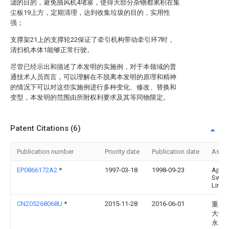
滤的目的，避免抽风机4堵塞，使得大部分杂物都累积在集
尘板19上方，定期清理，达到收集垃圾的目的，实用性
强；
支撑架21上的支撑轮22保证了牵引机构带动牵引环7时，
清扫机本体1能够正常行驶。
尽管已经示出和描述了本发明的实施例，对于本领域的普
通技术人员而言，可以理解在不脱离本发明的原理和精神
的情况下可以对这些实施例进行多种变化、修改、替换和
变型，本发明的范围由所附权利要求及其等同物限定。
Patent Citations (6)
Publication number
Priority date
Publication date
Assi
EP0866172A2
*
1997-03-18
1998-09-23
Appli
Swee
Limit
CN205268068U
*
2015-11-28
2016-06-01
重庆
大学
永川