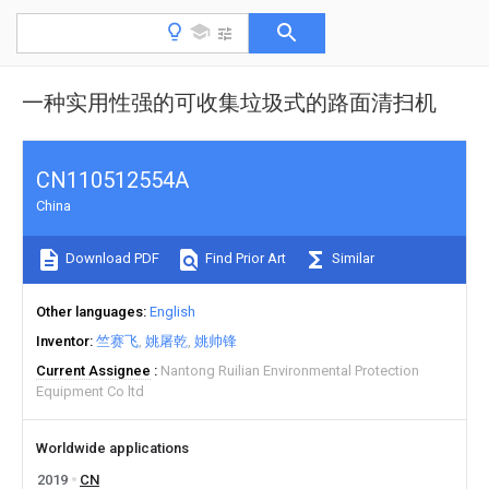
一种实用性强的可收集垃圾式的路面清扫机
CN110512554A
China
Download PDF
Find Prior Art
Similar
Other languages
English
Inventor
竺赛飞
姚屠乾
姚帅锋
Current Assignee
Nantong Ruilian Environmental Protection
Equipment Co ltd
Worldwide applications
2019
CN