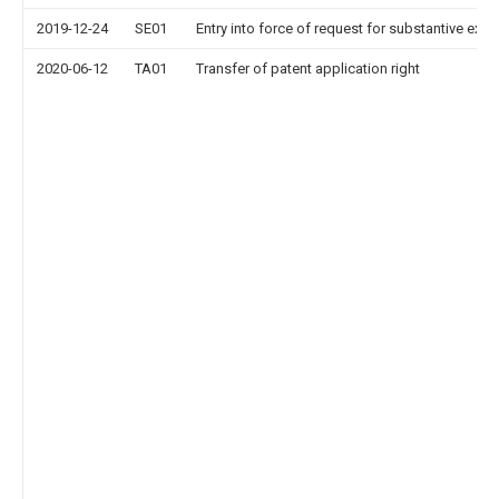
2019-12-24
SE01
Entry into force of request for substantive exa
2020-06-12
TA01
Transfer of patent application right