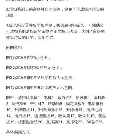
3.清扫毛刷上的杂物可自动清除，避免了形成噪声污染的
现象；
4.吸风箱设置在集尘板左侧，吸风箱保持吸风，可辅助吸
引清扫毛刷清扫后的杂物往集尘板上移动，达到了良好的
收集垃圾的目的，实用性强。
附图说明
图1为本发明结构示意图；
图2为本发明清扫板结构示意图；
图3为本发明图1中A处结构放大示意图；
图4为本发明图1中B处结构放大示意图。
图中：清扫机本体1、电机2、放置腔3、抽风机4、密封板
5、吸气管6、牵引环7、转动轴8、固定圆板9、电动推杆
10、升降套板11、升降清理杆12、升降槽13、清扫毛刷
14、清扫板15、连接圆板16、吸风箱17、吸风孔18、集尘
板19、橡胶贴合垫20、支撑架21、支撑轮22、伸缩杆23。
具体实施方式