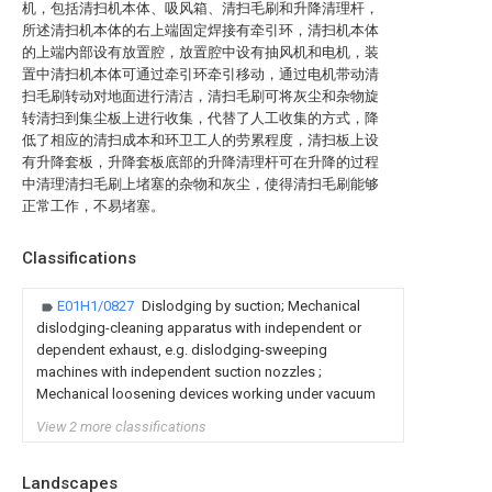
机，包括清扫机本体、吸风箱、清扫毛刷和升降清理杆，
所述清扫机本体的右上端固定焊接有牵引环，清扫机本体
的上端内部设有放置腔，放置腔中设有抽风机和电机，装
置中清扫机本体可通过牵引环牵引移动，通过电机带动清
扫毛刷转动对地面进行清洁，清扫毛刷可将灰尘和杂物旋
转清扫到集尘板上进行收集，代替了人工收集的方式，降
低了相应的清扫成本和环卫工人的劳累程度，清扫板上设
有升降套板，升降套板底部的升降清理杆可在升降的过程
中清理清扫毛刷上堵塞的杂物和灰尘，使得清扫毛刷能够
正常工作，不易堵塞。
Classifications
E01H1/0827
Dislodging by suction; Mechanical
dislodging-cleaning apparatus with independent or
dependent exhaust, e.g. dislodging-sweeping
machines with independent suction nozzles ;
Mechanical loosening devices working under vacuum
View 2 more classifications
Landscapes