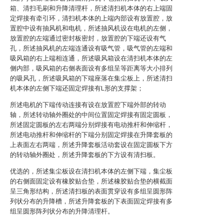
箱、清扫毛刷和升降清理杆，所述清扫机本体的右上端固
定焊接有牵引环，清扫机本体的上端内部设有放置腔，放
置腔中设有抽风机和电机，所述抽风机设在电机的左侧，
放置腔的左端通过密封板密封，放置腔的下端还设有气
孔，所述抽风机的左端连通设有吸气管，吸气管的左端和
吸风箱的右上端相连通，所述吸风箱设在清扫机本体的左
侧内部，吸风箱的右侧表面设有多组呈等距离等大小排列
的吸风孔，所述吸风箱的下端座落在集尘板上，所述清扫
机本体的左侧下端还固定焊接有L形的支撑架；
所述电机的下端传动连接有设在放置腔下端外部的转动
轴，所述转动轴外圈处的中间位置固定焊接有固定圆板，
所述固定圆板的左右两端分别焊接有电动推杆和伸缩杆，
所述电动推杆和伸缩杆的下端分别固定焊接在升降套板的
上表面左右两端，所述升降套板活动套设在固定圆板下方
的转动轴外圈处，所述升降套板的下方设有清扫板。
优选的，所述集尘板设在清扫机本体的左侧下端，集尘板
的右侧面固定设有橡胶贴合垫，所述橡胶贴合垫的横截面
呈三角形结构，所述清扫板的表面贯穿设有多组呈圆形阵
列状分布的升降槽，所述升降套板的下表面固定焊接有多
组呈圆形阵列状分布的升降清理杆。