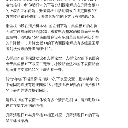
电动推杆10和伸缩杆23的下端分别固定焊接在升降套板11
的上表面左右两端，升降套板11活动套设在固定圆板9下
方的转动轴8外圈处，升降套板11的下方设有清扫板15。
集尘板19设在清扫机本体1的左侧下端，集尘板19的右侧
面固定设有橡胶贴合垫20，橡胶贴合垫20的横截面呈三角
形结构，清扫板15的表面贯穿设有多组呈圆形阵列状分布
的升降槽13，升降套板11的下表面固定焊接有多组呈圆形
阵列状分布的升降清理杆12。
支撑架21的下端活动设有支撑轮22，支撑轮22的下表面突
出于集尘板19下表面二毫米，橡胶贴合垫20的下表面贴合
地面并与支撑轮22的下表面相平齐。
转动轴8的下端贯穿清扫板15的下表面设置，且转动轴8的
下端固定焊接有连接圆板16，连接圆板16贴合在清扫板15
的下表面并通过螺钉固定。
清扫板15的下表面一体设有多个清扫毛刷14，清扫毛刷14
设置在集尘板19的右侧。
升降清理杆12与升降槽13相互对应，升降清理杆12的下端
呈半球状结构。