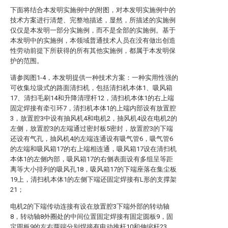
下面将结合本发明实施例中的附图，对本发明实施例中的
技术方案进行清楚、完整地描述，显然，所描述的实施例
仅仅是本发明一部分实施例，而不是全部的实施例。基于
本发明中的实施例，本领域普通技术人员在没有做出创造
性劳动前提下所获得的所有其他实施例，都属于本发明保
护的范围。
请参阅图1-4，本发明提供一种技术方案：一种实用性强的
可收集垃圾式的路面清扫机，包括清扫机本体1、吸风箱
17、清扫毛刷14和升降清理杆12，清扫机本体1的右上端
固定焊接有牵引环7，清扫机本体1的上端内部设有放置腔
3，放置腔3中设有抽风机4和电机2，抽风机4设在电机2的
左侧，放置腔3的左端通过密封板5密封，放置腔3的下端
还设有气孔，抽风机4的左端连通设有吸气管6，吸气管6
的左端和吸风箱17的右上端相连通，吸风箱17设在清扫机
本体1的左侧内部，吸风箱17的右侧表面设有多组呈等距
离等大小排列的吸风孔18，吸风箱17的下端座落在集尘板
19上，清扫机本体1的左侧下端还固定焊接有L形的支撑架
21；
电机2的下端传动连接有设在放置腔3下端外部的转动轴
8，转动轴8外圈处的中间位置固定焊接有固定圆板9，固
定圆板9的左右两端分别焊接有电动推杆10和伸缩杆23，