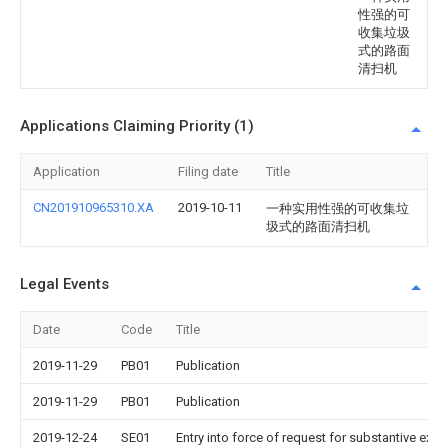
性强的可
收集垃圾
式的路面
清扫机
Applications Claiming Priority (1)
Application
Filing date
Title
CN201910965310.XA
2019-10-11
一种实用性强的可收集垃
圾式的路面清扫机
Legal Events
Date
Code
Title
2019-11-29
PB01
Publication
2019-11-29
PB01
Publication
2019-12-24
SE01
Entry into force of request for substantive exa