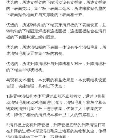
优选的，所述支撑架的下端活动设有支撑轮，所述支撑轮
的下表面突出于集尘板下表面二毫米，所述橡胶贴合垫的
下表面贴合地面并与支撑轮的下表面相平齐。
优选的，所述转动轴的下端贯穿清扫板的下表面设置，且
转动轴的下端固定焊接有连接圆板，连接圆板贴合在清扫
板的下表面并通过螺钉固定。
优选的，所述清扫板的下表面一体设有多个清扫毛刷，所
述清扫毛刷设置在集尘板的右侧。
优选的，所述升降清理杆与升降槽相互对应，升降清理杆
的下端呈半球状结构。
与现有技术相比，本发明的有益效果是：本发明结构设置
合理，功能性强，具有以下优点：
1.装置中清扫机本体可通过牵引环牵引移动，通过电机带
动清扫毛刷转动对地面进行清洁，清扫毛刷可将灰尘和杂
物旋转清扫到集尘板上进行收集，代替了人工收集的方
式，降低了相应的清扫成本和环卫工人的劳累程度；
2.清扫板上设有升降套板，升降套板底部的升降清理杆可
在升降的过程中清理清扫毛刷上堵塞的杂物和灰尘，使得
清扫毛刷能够正常工作，不易堵塞；