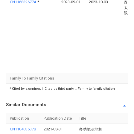
CN116832677A
*
2023-09-01
2023-10-03
泰州
太食
限公
Family To Family Citations
* Cited by examiner, † Cited by third party, ‡ Family to family citation
Similar Documents
Publication
Publication Date
Title
CN110403537B
2021-08-31
多功能洁地机