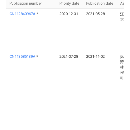
Publication number
Priority date
Publication date
Assi
CN112840967A
*
2020-12-31
2021-05-28
江苏
大学
CN113585139A
*
2021-07-28
2021-11-02
温州
湾建
林绿
程有
司