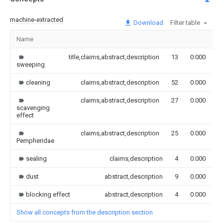
machine-extracted
Download
Filter table
Name
I
title,claims,abstract,description
13
0.000
sweeping
cleaning
claims,abstract,description
52
0.000
claims,abstract,description
27
0.000
scavenging
effect
claims,abstract,description
25
0.000
Pempheridae
sealing
claims,description
4
0.000
dust
abstract,description
9
0.000
blocking effect
abstract,description
4
0.000
Show all concepts from the description section