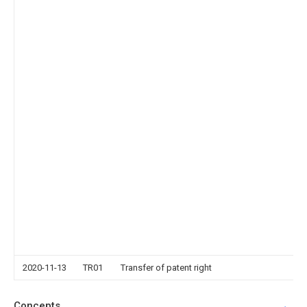
2020-11-13
TR01
Transfer of patent right
Concepts