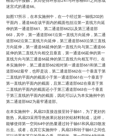
槽底均不接触，从而使得环形部241与环形槽651之间形成
迷宫式的通道66。
如图17所示，在本实施例中，在一个经过第一轴线202的
平面内，通道66在该平面内的截面包括沿第一直线方向延
伸的第一通道部661、第二通道部662以及第三通道部
663，其中，第一通道部661沿第一直线方向延伸，第二通
道部662沿第二直线方向延伸，第三通道部663沿第三直线
方向延伸，第一通道66延伸的第一直线方向与第二通道66
延伸的第二直线方向相交且垂直，第一通道66延伸的第一
直线方向与第三通道66延伸的第三直线方向相互平行。在
本实施例中，第二通道部662相对第一通道部661和第二通
道部662最窄，也即是说，第二通道部662在一个垂直于第
二直线的平面内的截面小于第一通道部661在一个垂直于
第一直线的平面内的截面，且第二通道部662在垂直于第
二直线的平面内的截面还小于第三通道部663在一个垂直
于第三直线的平面内的截面，因此可以认为本实施例中的
第二通道部662为最窄通道部。
在本实施例中，风扇23直接连接至转子轴61，为了更好的
散热，风扇23采用导热效果比较好的铝材料制成，这样，
能够使得第一空间64中的热量通过转子轴61和风扇23散发
出去。或者，在其它实施例中，风扇23和转子轴61之间也
可以设置有其它的导热介质，同样的，第一空间64内的热