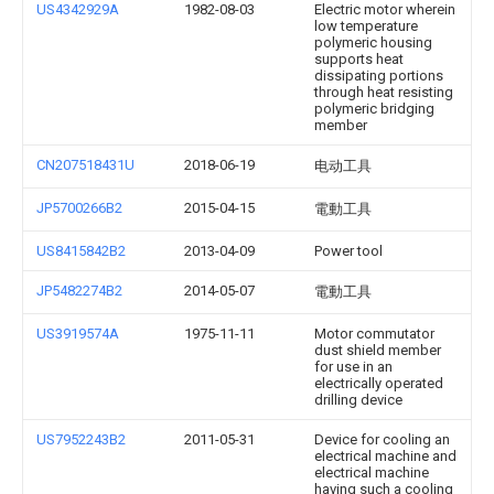
US4342929A
1982-08-03
Electric motor wherein
low temperature
polymeric housing
supports heat
dissipating portions
through heat resisting
polymeric bridging
member
CN207518431U
2018-06-19
电动工具
JP5700266B2
2015-04-15
電動工具
US8415842B2
2013-04-09
Power tool
JP5482274B2
2014-05-07
電動工具
US3919574A
1975-11-11
Motor commutator
dust shield member
for use in an
electrically operated
drilling device
US7952243B2
2011-05-31
Device for cooling an
electrical machine and
electrical machine
having such a cooling