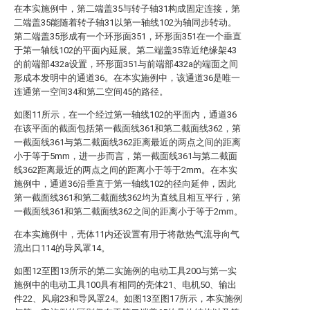
在本实施例中，第二端盖35与转子轴31构成固定连接，第
二端盖35能随着转子轴31以第一轴线102为轴同步转动。
第二端盖35形成有一个环形面351，环形面351在一个垂直
于第一轴线102的平面内延展。第二端盖35靠近绝缘架43
的前端部432a设置，环形面351与前端部432a的端面之间
形成本发明中的通道36。在本实施例中，该通道36是唯一
连通第一空间34和第二空间45的路径。
如图11所示，在一个经过第一轴线102的平面内，通道36
在该平面的截面包括第一截面线361和第二截面线362，第
一截面线361与第二截面线362距离最近的两点之间的距离
小于等于5mm，进一步而言，第一截面线361与第二截面
线362距离最近的两点之间的距离小于等于2mm。在本实
施例中，通道36沿垂直于第一轴线102的径向延伸，因此
第一截面线361和第二截面线362均为直线且相互平行，第
一截面线361和第二截面线362之间的距离小于等于2mm。
在本实施例中，壳体11内还设置有用于将散热气流导向气
流出口114的导风罩14。
如图12至图13所示的第二实施例的电动工具200与第一实
施例中的电动工具100具有相同的壳体21、电机50、输出
件22、风扇23和导风罩24。如图13至图17所示，本实施例