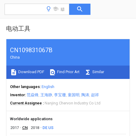
电动工具
CN109831067B
China
Download PDF
Find Prior Art
Similar
Other languages
English
Inventor
范焱锋
王海静
李宝珊
童国明
陶涛
赵祥
Current Assignee
Nanjing Chervon Industry Co Ltd
Worldwide applications
2017
CN
2018
DE
US