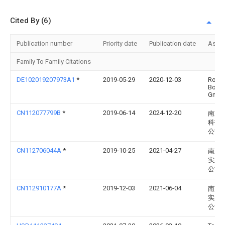
Cited By (6)
Publication number
Priority date
Publication date
Assi
Family To Family Citations
DE102019207973A1
*
2019-05-29
2020-12-03
Rober
Bosc
Gmb
CN112077799B
*
2019-06-14
2024-12-20
南京
科技
公司
CN112706044A
*
2019-10-25
2021-04-27
南京
实业
公司
CN112910177A
*
2019-12-03
2021-06-04
南京
实业
公司