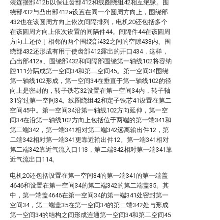
装连接部412b以保证齿部412和线圈绕组42相互绝缘。围
绕部432与凸出部412a设置在同一个圆周方向上，围绕部
432也在该圆周方向上依次间隔排列，电机20还包括多个
在该圆周方向上依次设置的间隔件44。间隔件44在该圆周
方向上还位于相邻的两个围绕部432之间的空隙433内。围
绕部432还形成有用于使齿部412露出的开口434，这样，
凸出部412a、围绕部432和间隔部围绕第一轴线102将容纳
腔111分隔成第一空间34和第二空间45。第一空间34围绕
第一轴线102形成，第一空间34在垂直于第一轴线102的径
向上是密封的，转子铁芯32设置在第一空间34内，转子轴
31穿过第一空间34。线圈绕组42和定子铁芯41设置在第二
空间45中。第一空间34沿第一轴线102方向延伸，第一空
间34在沿第一轴线102方向上包括位于两端的第一端341和
第二端342，第一端341相对第二端342远离输出件12，第
二端342相对第一端341更靠近输出件12。第一端341相对
第二端342靠近气流入口113，第二端342相对第一端341靠
近气流出口114。
电机20还包括设置在第一空间34的第一端341的第一端盖
4646和设置在第一空间34的第二端342的第二端盖35。其
中，第一端盖4646在第一空间34的第一端341处密封第一
空间34，第二端盖35在第一空间34的第二端342处与形成
第一空间34的结构之间形成连通第一空间34和第二空间45