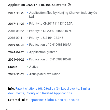
Application CN201711183105.5A events
Application filed by Nanjing Chervon Industry Co
2017-11-23
Ltd
Priority to CN201711183105.5A
2017-11-23
2018-08-22
Priority to DE202018104815.5U
2018-09-11
Priority to US16/127,345
Publication of CN109831067A
2019-05-31
Application granted
2024-04-26
Publication of CN109831067B
2024-04-26
Active
Status
Anticipated expiration
2037-11-23
Info
Patent citations (6)
Cited by (6)
Legal events
Similar
documents
Priority and Related Applications
External links
Espacenet
Global Dossier
Discuss