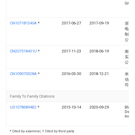
Gmb
CN107181340A
*
2017-06-27
2017-09-19
浙江
电动
制造
公司
CN207518431U
*
2017-11-23
2018-06-19
南京
实业
公司
CN109070328A
*
2016-03-30
2018-12-21
米沃
动工
司
Family To Family Citations
US10786894B2
*
2015-10-14
2020-09-29
Black
Deck
Inc.
* Cited by examiner, † Cited by third party