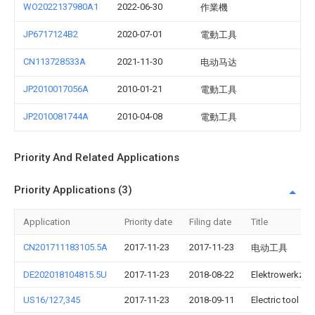
WO2022137980A1
2022-06-30
作業機
JP6717124B2
2020-07-01
電動工具
CN113728533A
2021-11-30
电动马达
JP2010017056A
2010-01-21
電動工具
JP2010081744A
2010-04-08
電動工具
Priority And Related Applications
Priority Applications (3)
Application
Priority date
Filing date
Title
CN201711183105.5A
2017-11-23
2017-11-23
电动工具
DE202018104815.5U
2017-11-23
2018-08-22
Elektrowerkzeu
US16/127,345
2017-11-23
2018-09-11
Electric tool