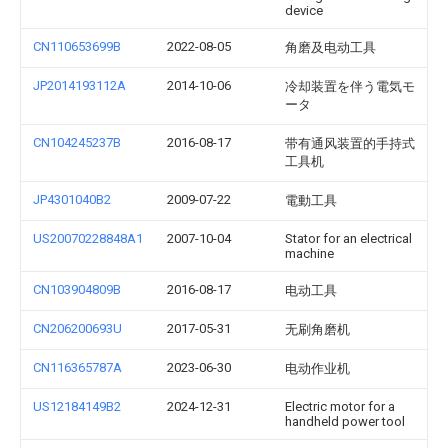
device
CN110653699B
2022-08-05
角磨及电动工具
JP2014193112A
2014-10-06
冷却装置を伴う電気モ
ータ
CN104245237B
2016-08-17
带有通风装置的手持式
工具机
JP4301040B2
2009-07-22
電動工具
US20070228848A1
2007-10-04
Stator for an electrical
machine
CN103904809B
2016-08-17
电动工具
CN206200693U
2017-05-31
无刷角磨机
CN116365787A
2023-06-30
电动作业机
US12184149B2
2024-12-31
Electric motor for a
handheld power tool