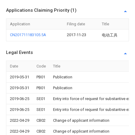
Applications Claiming Priority (1)
Application
Filing date
Title
CN201711183105.5A
2017-11-23
电动工具
Legal Events
Date
Code
Title
2019-05-31
PB01
Publication
2019-05-31
PB01
Publication
2019-06-25
SE01
Entry into force of request for substantive exa
2019-06-25
SE01
Entry into force of request for substantive exa
2022-04-29
CB02
Change of applicant information
2022-04-29
CB02
Change of applicant information