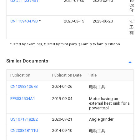
USD1112374S1
2021-07-30
2026-02-10
Techt
Cordl
Gp
CN115940479B
*
2023-03-15
2023-06-20
江苏
工具
有限
* Cited by examiner, † Cited by third party, ‡ Family to family citation
Similar Documents
Publication
Publication Date
Title
CN109831067B
2024-04-26
电动工具
EP3534504A1
2019-09-04
Motor having an
external heat sink for a
power tool
US10717182B2
2020-07-21
Angle grinder
CN203818111U
2014-09-10
电动工具