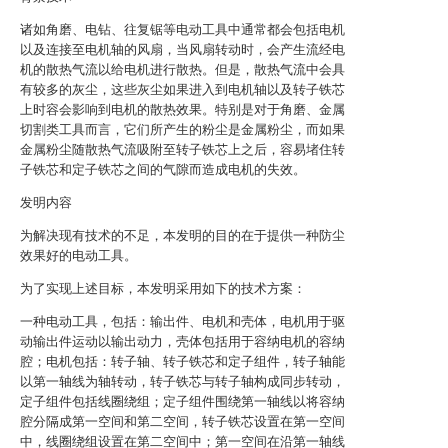
诸如角磨、电钻、往复锯等电动工具中通常都会包括电机
以及连接至电机轴的风扇，当风扇转动时，会产生流经电
机的散热气流以给电机进行散热。但是，散热气流中会具
有较多的灰尘，这些灰尘如果进入到电机轴以及转子铁芯
上时容会影响到电机的散热效果。特别是对于角磨、金属
切割类工具而言，它们所产生的粉尘是金属粉尘，而如果
金属粉尘随散热气流吸附至转子铁芯上之后，容易堵住转
子铁芯和定子铁芯之间的气隙而造成电机的失效。
发明内容
为解决现有技术的不足，本发明的目的在于提供一种防尘
效果好的电动工具。
为了实现上述目标，本发明采用如下的技术方案：
一种电动工具，包括：输出件、电机和壳体，电机用于驱
动输出件运动以输出动力，壳体包括用于容纳电机的容纳
腔；电机包括：转子轴、转子铁芯和定子组件，转子轴能
以第一轴线为轴转动，转子铁芯与转子轴构成同步转动，
定子组件包括线圈绕组；定子组件围绕第一轴线以将容纳
腔分隔成第一空间和第二空间，转子铁芯设置在第一空间
中，线圈绕组设置在第二空间中；第一空间在沿第一轴线