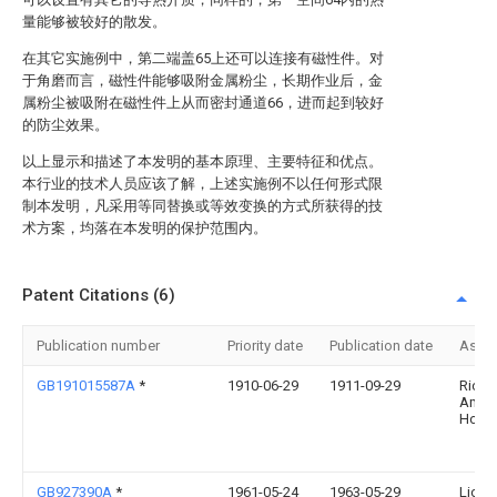
量能够被较好的散发。
在其它实施例中，第二端盖65上还可以连接有磁性件。对
于角磨而言，磁性件能够吸附金属粉尘，长期作业后，金
属粉尘被吸附在磁性件上从而密封通道66，进而起到较好
的防尘效果。
以上显示和描述了本发明的基本原理、主要特征和优点。
本行业的技术人员应该了解，上述实施例不以任何形式限
制本发明，凡采用等同替换或等效变换的方式所获得的技
术方案，均落在本发明的保护范围内。
Patent Citations (6)
Publication number
Priority date
Publication date
Assi
GB191015587A
*
1910-06-29
1911-09-29
Richa
Ambr
Holb
GB927390A
*
1961-05-24
1963-05-29
Licent