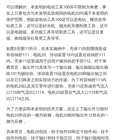
可以理解的，本发明的电动工具100并不限制为角磨，事
实上只要包含与本发明实质相同的电机20均属于本发明的
保护范围，例如该电动工具100还可以是电钻、螺丝批等
钻类工具，还可以是砂光机、抛光机等磨削类工具，还可
以是电圆锯、多功能工具等切割类工具，还可以是往复
锯、曲线锯等往复类工具等等。
如图3至图11所示，在本实施例中，壳体11内部围绕形成
有容纳腔111，电机20、传动装置13均设置在容纳腔111
内。壳体11还形成用于供用户握持的把手部112。对于角
磨而言，输出件12具体为一个输出轴，输出轴能以输出轴
线101为轴转动。传动装置13设置在电机20和输出轴之间
以在它们两者之间实现动力的传递。为了对容纳腔111内
的电机20以及其它零件进行散热，壳体11还形成有气流入
口113和气流出口114，电机20设置在气流入口113和气流
出口114之间。
为了方便说明本发明的技术方案，还定义了输出件12相对
电机20所在的一侧为前侧，电机20相对输出件12所在的一
侧为后侧，
具体而言，电机20包括：转子组件30和定子组件40。转子
组件30包括：转子轴31和转子铁芯32，转子轴31能相对壳