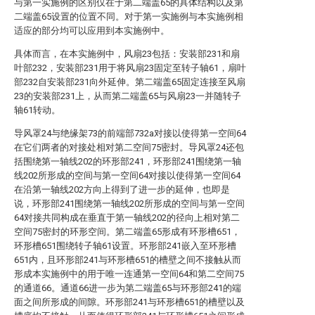
与第一实施例的区别仅在于第二端盖65的具体结构以及第
二端盖65设置的位置不同。对于第一实施例与本实施例相
适应的部分均可以应用到本实施例中。
具体而言，在本实施例中，风扇23包括：安装部231和扇
叶部232，安装部231用于将风扇23固定至转子轴61，扇叶
部232自安装部231向外延伸。第二端盖65固定连接至风扇
23的安装部231上，从而第二端盖65与风扇23一并随转子
轴61转动。
导风罩24与绝缘架73的前端部732a对接以使得第一空间64
在它们两者的对接处相对第二空间75密封。导风罩24还包
括围绕第一轴线202的环形部241，环形部241围绕第一轴
线202所形成的空间与第一空间64对接以使得第一空间64
在沿第一轴线202方向上得到了进一步的延伸，也即是
说，环形部241围绕第一轴线202所形成的空间与第一空间
64对接共同构成在垂直于第一轴线202的径向上相对第二
空间75密封的环形空间。第二端盖65形成有环形槽651，
环形槽651围绕转子轴61设置。环形部241嵌入至环形槽
651内，且环形部241与环形槽651的槽壁之间不接触从而
形成本实施例中的用于唯一连通第一空间64和第二空间75
的通道66。通道66进一步为第二端盖65与环形部241的端
面之间所形成的间隙。环形部241与环形槽651的槽壁以及