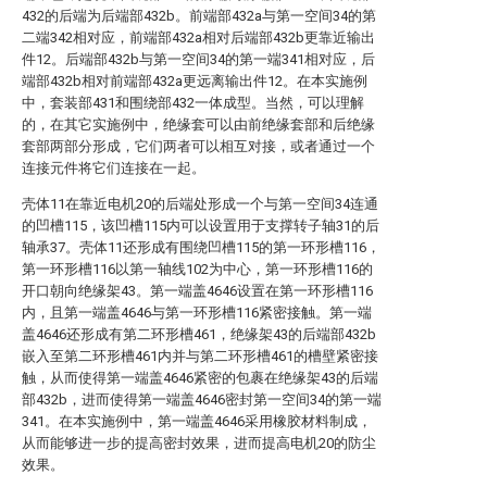
432的后端为后端部432b。前端部432a与第一空间34的第
二端342相对应，前端部432a相对后端部432b更靠近输出
件12。后端部432b与第一空间34的第一端341相对应，后
端部432b相对前端部432a更远离输出件12。在本实施例
中，套装部431和围绕部432一体成型。当然，可以理解
的，在其它实施例中，绝缘套可以由前绝缘套部和后绝缘
套部两部分形成，它们两者可以相互对接，或者通过一个
连接元件将它们连接在一起。
壳体11在靠近电机20的后端处形成一个与第一空间34连通
的凹槽115，该凹槽115内可以设置用于支撑转子轴31的后
轴承37。壳体11还形成有围绕凹槽115的第一环形槽116，
第一环形槽116以第一轴线102为中心，第一环形槽116的
开口朝向绝缘架43。第一端盖4646设置在第一环形槽116
内，且第一端盖4646与第一环形槽116紧密接触。第一端
盖4646还形成有第二环形槽461，绝缘架43的后端部432b
嵌入至第二环形槽461内并与第二环形槽461的槽壁紧密接
触，从而使得第一端盖4646紧密的包裹在绝缘架43的后端
部432b，进而使得第一端盖4646密封第一空间34的第一端
341。在本实施例中，第一端盖4646采用橡胶材料制成，
从而能够进一步的提高密封效果，进而提高电机20的防尘
效果。