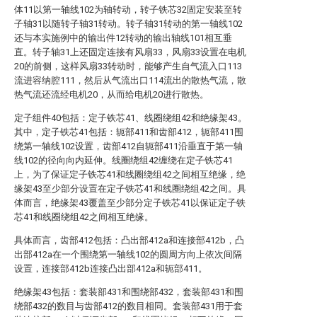
体11以第一轴线102为轴转动，转子铁芯32固定安装至转
子轴31以随转子轴31转动。转子轴31转动的第一轴线102
还与本实施例中的输出件12转动的输出轴线101相互垂
直。转子轴31上还固定连接有风扇33，风扇33设置在电机
20的前侧，这样风扇33转动时，能够产生自气流入口113
流进容纳腔111，然后从气流出口114流出的散热气流，散
热气流还流经电机20，从而给电机20进行散热。
定子组件40包括：定子铁芯41、线圈绕组42和绝缘架43。
其中，定子铁芯41包括：轭部411和齿部412，轭部411围
绕第一轴线102设置，齿部412自轭部411沿垂直于第一轴
线102的径向向内延伸。线圈绕组42缠绕在定子铁芯41
上，为了保证定子铁芯41和线圈绕组42之间相互绝缘，绝
缘架43至少部分设置在定子铁芯41和线圈绕组42之间。具
体而言，绝缘架43覆盖至少部分定子铁芯41以保证定子铁
芯41和线圈绕组42之间相互绝缘。
具体而言，齿部412包括：凸出部412a和连接部412b，凸
出部412a在一个围绕第一轴线102的圆周方向上依次间隔
设置，连接部412b连接凸出部412a和轭部411。
绝缘架43包括：套装部431和围绕部432，套装部431和围
绕部432的数目与齿部412的数目相同。套装部431用于套