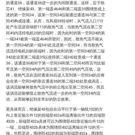
的通道36，该通道36进一步的为间隙通道。这样，定子铁
芯41、绝缘架43、第一端盖4646和第二端盖35围绕形成上
述的第一空间34，该第一空间34仅能通过通道36与第二空
间45构成连通。从而，当风扇33转动时，从气流入口113
处产生流进容纳腔111的散热气流，当散热气流在第二空
间45内流经电机20的后端时，因为此时的第一空间34的第
一端341被第一端盖4646所密封，因此，散热气流不能从
第一空间34的第一端341处流进第一空间34，而当散热气
流流经电机20的前端时，因为此时的第一空间34的第二端
342处设置第二端盖35以使得第二端342处形成一个通道
36，该通道36相对于第一空间34和第二空间45而言均比较
窄且第一空间34内的气压比第二空间45内的气压低，这
样，散热气流在流经通道36后进入至到第一空间34的后将
会在第一空间34的靠近通道36的第二端342处形成涡流，
该涡流能够将散热气流中的粉尘甩出至第二空间45，而且
该涡流还能够阻止散热气流进一步的向第一空间34内流
动，从而能够起到非常好的防尘效果。
更具体而言，绝缘架43包括在沿平行于第一轴线102的方
向上靠近输出件12的前端部432a和远离输出件12的后端部
432b，前端部432a具体可以为围绕部432靠近输出件12的
一端，后端部432b具体为围绕部432远离输出件12的另一
端，也即是说，围绕部432的前端为前端部432a，围绕部