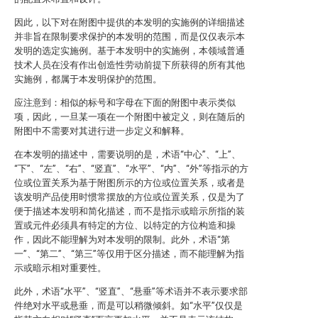
因此，以下对在附图中提供的本发明的实施例的详细描述
并非旨在限制要求保护的本发明的范围，而是仅仅表示本
发明的选定实施例。基于本发明中的实施例，本领域普通
技术人员在没有作出创造性劳动前提下所获得的所有其他
实施例，都属于本发明保护的范围。
应注意到：相似的标号和字母在下面的附图中表示类似
项，因此，一旦某一项在一个附图中被定义，则在随后的
附图中不需要对其进行进一步定义和解释。
在本发明的描述中，需要说明的是，术语“中心”、“上”、
“下”、“左”、“右”、“竖直”、“水平”、“内”、“外”等指示的方
位或位置关系为基于附图所示的方位或位置关系，或者是
该发明产品使用时惯常摆放的方位或位置关系，仅是为了
便于描述本发明和简化描述，而不是指示或暗示所指的装
置或元件必须具有特定的方位、以特定的方位构造和操
作，因此不能理解为对本发明的限制。此外，术语“第
一”、“第二”、“第三”等仅用于区分描述，而不能理解为指
示或暗示相对重要性。
此外，术语“水平”、“竖直”、“悬垂”等术语并不表示要求部
件绝对水平或悬垂，而是可以稍微倾斜。如“水平”仅仅是