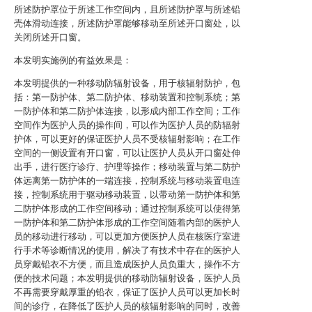
所述防护罩位于所述工作空间内，且所述防护罩与所述铅
壳体滑动连接，所述防护罩能够移动至所述开口窗处，以
关闭所述开口窗。
本发明实施例的有益效果是：
本发明提供的一种移动防辐射设备，用于核辐射防护，包
括：第一防护体、第二防护体、移动装置和控制系统；第
一防护体和第二防护体连接，以形成内部工作空间；工作
空间作为医护人员的操作间，可以作为医护人员的防辐射
护体，可以更好的保证医护人员不受核辐射影响；在工作
空间的一侧设置有开口窗，可以让医护人员从开口窗处伸
出手，进行医疗诊疗、护理等操作；移动装置与第二防护
体远离第一防护体的一端连接，控制系统与移动装置电连
接，控制系统用于驱动移动装置，以带动第一防护体和第
二防护体形成的工作空间移动；通过控制系统可以使得第
一防护体和第二防护体形成的工作空间随着内部的医护人
员的移动进行移动，可以更加方便医护人员在核医疗室进
行手术等诊断情况的使用，解决了有技术中存在的医护人
员穿戴铅衣不方便，而且造成医护人员负重大，操作不方
便的技术问题；本发明提供的移动防辐射设备，医护人员
不再需要穿戴厚重的铅衣，保证了医护人员可以更加长时
间的诊疗，在降低了医护人员的核辐射影响的同时，改善