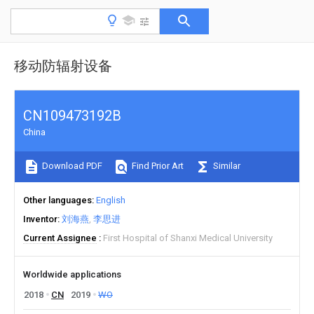
移动防辐射设备
CN109473192B
China
Download PDF
Find Prior Art
Similar
Other languages
English
Inventor
刘海燕
李思进
Current Assignee
First Hospital of Shanxi Medical University
Worldwide applications
2018
CN
2019
WO