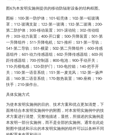
图6为本发明实施例提供的移动防辐射设备的结构框图。
图标：100-第一防护体；101-铅壳体；102-第一铅玻璃
罩；112-玻璃支架；122-第一玻璃；132-第二玻璃；200-
第二防护体；300-移动装置；301-滚动轮；302-传动组
件；303-动力装置；400-开口窗；500-升降装置；501-第
一升降组件；511-升降电机；521-推杆；531-第一导轨；
541-第二导轨；551-横梁；502-第二升降组件；600-传感
器组件；601-动力传感器组；602-升降传感器组；603-间
距传感器组；700-控制器；800-电池；900-手动开关；
110-共模电感；120-防护门；130-电控箱；140-把手开
关；150-第一语音系统；151-第一麦克风；152-第一扬声
器；160-第二语音系统；170-散热装置；180-座椅；190-
扶手；210-操作台。
具体实施方式
为使本发明实施例的目的、技术方案和优点更加清楚，下
面将结合本发明实施例中的附图，对本发明实施例中的技
术方案进行清楚、完整地描述，显然，所描述的实施例是
本发明一部分实施例，而不是全部的实施例。通常在此处
附图中描述和示出的本发明实施例的组件可以以各种不同
的配置来布置和设计。