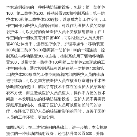
本实施例提供的一种移动防辐射设备，包括：第一防护体
100、第二防护体200、移动装置300和控制系统；第一防
护体100和第二防护体200连接，以形成内部工作空间；工
作空间作为医护人员的操作间，可以作为医护人员的防辐
射护体，可以更好的保证医护人员不受核辐射影响；在工
作空间的一侧设置有开口窗400，可以让医护人员从开口
窗400处伸出手，进行医疗诊疗、护理等操作；移动装置
300与第二防护体200远离第一防护体100的一端连接，控
制系统与移动装置300电连接，控制系统用于驱动移动装
置300，以带动第一防护体100和第二防护体200形成的工
作空间移动；通过控制系统可以使得第一防护体100和第
二防护体200形成的工作空间随着内部的医护人员的移动
进行移动，可以更加方便医护人员在核医疗室进行手术等
诊断情况的使用，解决了有技术中存在的医护人员穿戴铅
衣不方便，而且造成医护人员负重大，操作不方便的技术
问题；本发明提供的移动防辐射设备，医护人员不再需要
穿戴厚重的铅衣，保证了医护人员可以更加长时间的诊
疗，在降低了医护人员的核辐射影响的同时，改善了医护
人员的工作环境，更加实用。
如图5所示，在上述实施例的基础上，进一步地，本实施例
提供的一种移动防辐射设备，还包括升降装置500；升降