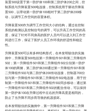
装置500设置于第一防护体100和第二防护体200之间，控
制系统与升降装置500电连接，控制系统用于驱动升降装
置500，以带动第一防护体100相对于第二防护体200移
动，以调节工作空间的容置体积。
升降装置500作为调节工作空间大小的结构，通过在控制
系统的检测以及控制信号的调节，可以升高工作空间的高
度，保证了针对不同身高的医护人员均可以进入到工作空
间进行工作，保证了医护人员工作环境的舒适性和稳定
性。
升降装置500可以有多种结构形式，在本发明较佳的实施
例中，升降装置500包括第一升降组件501和第二升降组件
502；第一升降组件501和第二升降组件502分别第一防护
体100的两侧，第二防护体200通过第一升降组件501和第
二升降组件502与第二防护体200传动连接，控制器700分
别与第一升降组件501和第二升降组件502电连接，用于控
制第一升降组件501和第二升降组件502同步移动；通过第
一升降组件501和第二升降组件502的配合传动，可以保持
第一防护体100在升降过程中左右的升降高度是相同的，
防止了当升降不同步而导致的机器损坏。
在本发明较佳的实施例中，第一升降组件501和第二升降
组件502均包括升降电机511、推杆521、第一导轨531、第