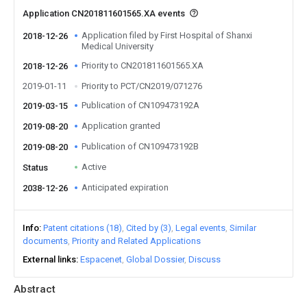
Application CN201811601565.XA events
Application filed by First Hospital of Shanxi
2018-12-26
Medical University
Priority to CN201811601565.XA
2018-12-26
2019-01-11
Priority to PCT/CN2019/071276
Publication of CN109473192A
2019-03-15
Application granted
2019-08-20
Publication of CN109473192B
2019-08-20
Active
Status
Anticipated expiration
2038-12-26
Info
Patent citations (18)
Cited by (3)
Legal events
Similar
documents
Priority and Related Applications
External links
Espacenet
Global Dossier
Discuss
Abstract