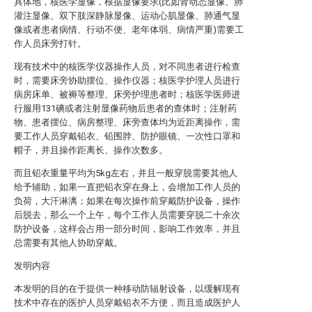
具体地，核医学显像，根据显像要求(比如肾动态显像、肺
灌注显像、双下肢深静脉显像、运动心肌显像、肺通气显
像或者患者病情、行动不便、老年体弱、病情严重)需要工
作人员床旁打针。
现有技术中的核医学仪器操作人员，对不同患者进行检查
时，需要床旁协助摆位、操作仪器；核医学护理人员进行
病房床单、被褥等整理、床旁护理患者时；核医学医师进
行服用131碘或者注射显像药物后患者的查体时；注射药
物、患者摆位、病房整理、床旁查体均为近距离操作，需
要工作人员穿戴铅衣、铅围脖、防护眼镜、一次性口罩和
帽子，并且操作距离长、操作次数多。
而且铅衣重量平均为5kg左右，并且一般穿脱需要其他人
给予辅助，如果一直把铅衣穿在身上，会增加工作人员的
负荷，大汗淋漓；如果在每次操作前穿戴防护设备，操作
后脱去，那么一个上午，每个工作人员需要穿脱二十余次
防护设备，这样会占用一部分时间，影响工作效率，并且
总需要有其他人协助穿戴。
发明内容
本发明的目的在于提供一种移动防辐射设备，以缓解现有
技术中存在的医护人员穿戴铅衣不方便，而且造成医护人