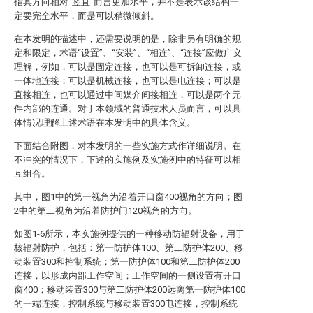
指其方向相对“竖直”而言更加水平，并不是表示该结构一
定要完全水平，而是可以稍微倾斜。
在本发明的描述中，还需要说明的是，除非另有明确的规
定和限定，术语“设置”、“安装”、“相连”、“连接”应做广义
理解，例如，可以是固定连接，也可以是可拆卸连接，或
一体地连接；可以是机械连接，也可以是电连接；可以是
直接相连，也可以通过中间媒介间接相连，可以是两个元
件内部的连通。对于本领域的普通技术人员而言，可以具
体情况理解上述术语在本发明中的具体含义。
下面结合附图，对本发明的一些实施方式作详细说明。在
不冲突的情况下，下述的实施例及实施例中的特征可以相
互组合。
其中，图1中的第一视角为沿着开口窗400视角的方向；图
2中的第二视角为沿着防护门120视角的方向。
如图1-6所示，本实施例提供的一种移动防辐射设备，用于
核辐射防护，包括：第一防护体100、第二防护体200、移
动装置300和控制系统；第一防护体100和第二防护体200
连接，以形成内部工作空间；工作空间的一侧设置有开口
窗400；移动装置300与第二防护体200远离第一防护体100
的一端连接，控制系统与移动装置300电连接，控制系统