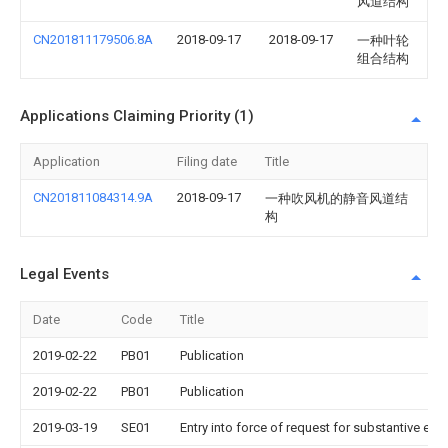
风道结构
CN201811179506.8A
2018-09-17
2018-09-17
一种叶轮
组合结构
Applications Claiming Priority (1)
Application
Filing date
Title
CN201811084314.9A
2018-09-17
一种吹风机的静音风道结
构
Legal Events
Date
Code
Title
2019-02-22
PB01
Publication
2019-02-22
PB01
Publication
2019-03-19
SE01
Entry into force of request for substantive exa