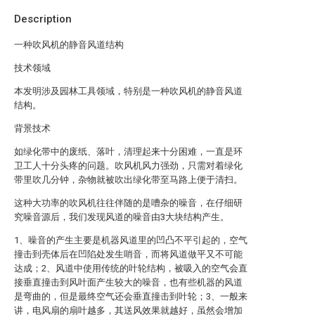
Description
一种吹风机的静音风道结构
技术领域
本发明涉及园林工具领域，特别是一种吹风机的静音风道
结构。
背景技术
如绿化带中的废纸、落叶，清理起来十分困难，一直是环
卫工人十分头疼的问题。吹风机风力强劲，只需对着绿化
带里吹几分钟，杂物就被吹出绿化带至马路上便于清扫。
这种大功率的吹风机往往伴随的是嘈杂的噪音，在仔细研
究噪音源后，我们发现风道的噪音由3大块结构产生。
1、噪音的产生主要是机器风道里的凹凸不平引起的，空气
撞击到壳体后在凹陷处发生哨音，而将风道做平又不可能
达成；2、风道中使用传统的叶轮结构，被吸入的空气会直
接垂直撞击到风叶面产生较大的噪音，也有些机器的风道
是弯曲的，但是最终空气还会垂直撞击到叶轮；3、一般来
讲，电风扇的扇叶越多，其送风效果就越好，虽然会增加