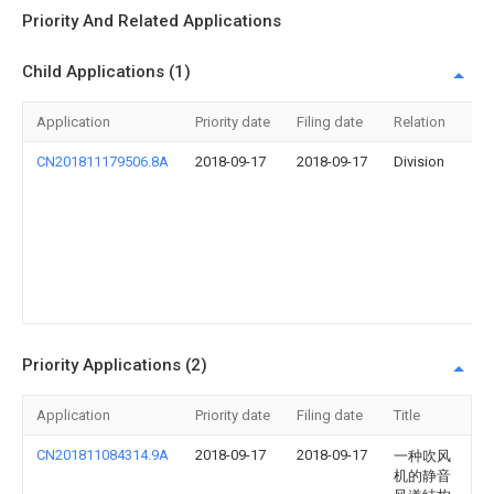
Priority And Related Applications
Child Applications (1)
Application
Priority date
Filing date
Relation
Titl
CN201811179506.8A
2018-09-17
2018-09-17
Division
一
种
叶
轮
组
合
结
构
Priority Applications (2)
Application
Priority date
Filing date
Title
CN201811084314.9A
2018-09-17
2018-09-17
一种吹风
机的静音