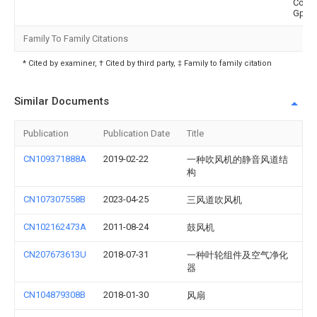
Cordl
Gp
Family To Family Citations
* Cited by examiner, † Cited by third party, ‡ Family to family citation
Similar Documents
Publication
Publication Date
Title
CN109371888A
2019-02-22
一种吹风机的静音风道结
构
CN107307558B
2023-04-25
三风道吹风机
CN102162473A
2011-08-24
鼓风机
CN207673613U
2018-07-31
一种叶轮组件及空气净化
器
CN104879308B
2018-01-30
风扇