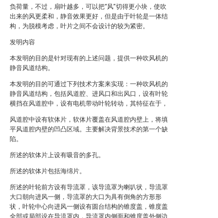
负荷量，不过，扇叶越多，可以把“风”切得更小块，使吹
出来的风更柔和，静音效果更好，但是由于叶轮是一体结
构，为脱模考虑，叶片之间不会设计的较为紧密。
发明内容
本发明的目的是针对现有的上述问题，提供一种吹风机的
静音风道结构。
本发明的目的可通过下列技术方案来实现：一种吹风机的
静音风道结构，包括风道腔、进风口和出风口，设有叶轮
横挡在风道腔中，设有电机带动叶轮转动，其特征在于，
风道腔中设有软体片，软体片覆盖在风道腔内壁上，将填
平风道腔内壁的凹凸区域。主要解决背景技术的第一个缺
陷。
所述的软体片上设有吸音的多孔。
所述的软体片包括海绵片。
所述的叶轮前方设有导流罩，该导流罩为喇叭状，导流罩
大口朝向进风一侧，导流罩的大口为具有倒角的方形形
状，叶轮中心向进风一侧设有圆台结构的锥度盖，锥度盖
全部或局部设在导流罩内，导流罩内侧面和锥度盖外侧边