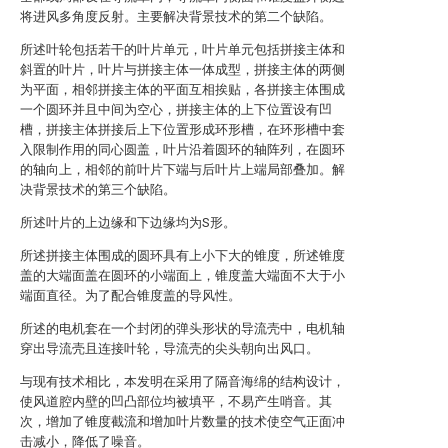
将进风多角度反射。主要解决背景技术的第二个缺陷。
所述叶轮包括若干的叶片单元，叶片单元包括拼接主体和
斜置的叶片，叶片与拼接主体一体成型，拼接主体的两侧
为平面，相邻拼接主体的平面互相挨贴，各拼接主体围成
一个圆环并且中间为空心，拼接主体的上下位置设有凹
槽，拼接主体拼接后上下位置形成环形槽，在环形槽中套
入限制作用的同心圆盖，叶片沿着圆环的轴阵列，在圆环
的轴向上，相邻的前叶片下端与后叶片上端局部叠加。解
决背景技术的第三个缺陷。
所述叶片的上边缘和下边缘均为S形。
所述拼接主体围成的圆环具有上小下大的锥度，所述锥度
盖的大端面盖在圆环的小端面上，锥度盖大端面不大于小
端面直径。为了配合锥度盖的导风性。
所述的电机套在一个封闭的弹头形状的导流壳中，电机轴
穿出导流壳且连接叶轮，导流壳的尖头朝向出风口。
与现有技术相比，本发明在采用了隔音海绵的结构设计，
使风道腔内壁的凹凸部位均被填平，不易产生哨音。其
次，增加了锥度截流和增加叶片数量的技术使空气正面冲
击减小，降低了噪音。