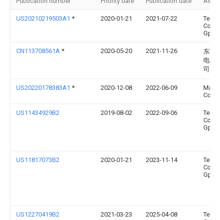
Publication number
Priority date
Publication date
Assi
US20210219503A1
*
2020-01-21
2021-07-22
Techt
Cordl
Gp
CN113708561A
*
2020-05-20
2021-11-26
东莞
电机
司
US20220178383A1
*
2020-12-08
2022-06-09
Makit
Corpo
US11434929B2
2019-08-02
2022-09-06
Techt
Cordl
Gp
US11817073B2
2020-01-21
2023-11-14
Techt
Cordl
Gp
US12270419B2
2021-03-23
2025-04-08
Techt