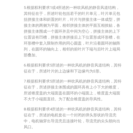
5.根据权利要求1或4所述的一种吹风机的静音风道结构，
其特征在于，所述叶轮包括若干的叶片单元，叶片单元包
括拼接主体和斜置的叶片，叶片与拼接主体一体成型，拼
接主体的两侧为平面，相邻拼接主体的平面互相挨贴，各
拼接主体围成一个圆环并且中间为空心，拼接主体的上下
位置设有凹槽，拼接主体拼接后上下位置形成环形槽，在
环形槽中套入限制作用的同心圆盖，叶片沿着圆环的轴阵
列，在圆环的轴向上，相邻的前叶片下端与后叶片上端局
部叠加。
6.根据权利要求5所述的一种吹风机的静音风道结构，其特
征在于，所述叶片的上边缘和下边缘均为S形。
7.根据权利要求5所述的一种吹风机的静音风道结构，其特
征在于，所述拼接主体围成的圆环具有上小下大的锥度，
所述锥度盖的大端面盖在圆环的小端面上，锥度盖大端面
不大于小端面直径。为了配合锥度盖的导风性。
8.根据权利要求4所述的一种吹风机的静音风道结构，其特
征在于，所述的电机套在一个封闭的弹头形状的导流壳
中，电机轴穿出导流壳且连接叶轮，导流壳的尖头朝向出
风口。