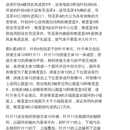
设有叶轮6横挡在风道腔3中，设有电机5带动叶轮6转动，
所述的叶轮6前方设有导流罩4，该导流罩4为喇叭状，导
流罩4大口朝向进风口1，导流罩4的大口为具有倒角的方
形形状。叶轮6中心设有圆台结构的锥度盖9，锥度盖9局
部在导流罩4中，锥度盖9设在叶轮中心位置，锥度盖9全
部或局部设在导流罩内，导流罩内侧面和锥度盖9外面将进
风多角度反射。会产生旋流，使气体不垂直冲入叶片11。
图3-图4所示，叶轮6包括若干的叶片单元，叶片单元包括
拼接主体12和叶片11，叶片11与拼接主体12一体成型，拼
接主体12的两侧为平面，相邻拼接主体12的平面互相挨
贴，各拼接主体12围成一个圆环并且中间为空心，圆环具
有锥度为了配合锥度盖9。拼接主体12的上下位置设有凹
槽，拼接主体12拼接后上下位置形成环形槽13，环形槽13
上设同心圆盖10。然后电机5轴穿过同心圆盖10和锥度盖
9，在电机5轴上设螺母将同心圆盖10和锥度盖9压紧，使
叶片单元不会落出。所述锥度盖9的大端面盖在圆环的小端
面上，锥度盖9大端面不大于小端面直径，保证有同向的锥
度。锥度盖9的小端面朝向进风口1方向。
叶片11设在相邻拼接主体12外侧，叶片11沿着圆环的轴阵
列，以圆环的轴向为基准方向，则叶片11的上、下端与左
右相邻叶片11的下、上端叠加。叶片11的上边缘和下边缘