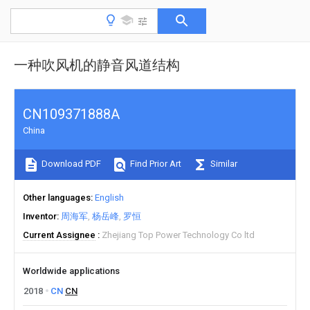
一种吹风机的静音风道结构
CN109371888A
China
Download PDF
Find Prior Art
Similar
Other languages
English
Inventor
周海军
杨岳峰
罗恒
Current Assignee
Zhejiang Top Power Technology Co ltd
Worldwide applications
2018
CN
CN