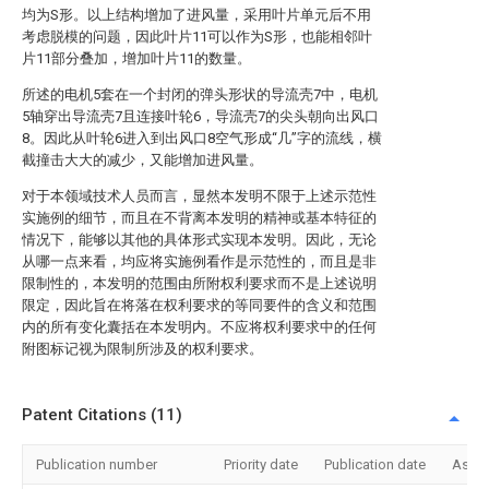
均为S形。以上结构增加了进风量，采用叶片单元后不用
考虑脱模的问题，因此叶片11可以作为S形，也能相邻叶
片11部分叠加，增加叶片11的数量。
所述的电机5套在一个封闭的弹头形状的导流壳7中，电机
5轴穿出导流壳7且连接叶轮6，导流壳7的尖头朝向出风口
8。因此从叶轮6进入到出风口8空气形成“几”字的流线，横
截撞击大大的减少，又能增加进风量。
对于本领域技术人员而言，显然本发明不限于上述示范性
实施例的细节，而且在不背离本发明的精神或基本特征的
情况下，能够以其他的具体形式实现本发明。因此，无论
从哪一点来看，均应将实施例看作是示范性的，而且是非
限制性的，本发明的范围由所附权利要求而不是上述说明
限定，因此旨在将落在权利要求的等同要件的含义和范围
内的所有变化囊括在本发明内。不应将权利要求中的任何
附图标记视为限制所涉及的权利要求。
Patent Citations (11)
Publication number
Priority date
Publication date
Assi