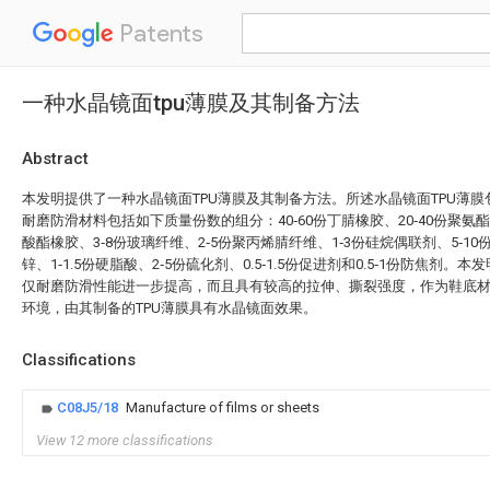
Patents
一种水晶镜面tpu薄膜及其制备方法
Abstract
本发明提供了一种水晶镜面TPU薄膜及其制备方法。所述水晶镜面TPU薄
耐磨防滑材料包括如下质量份数的组分：40‑60份丁腈橡胶、20‑40份聚氨酯
酸酯橡胶、3‑8份玻璃纤维、2‑5份聚丙烯腈纤维、1‑3份硅烷偶联剂、5‑10
锌、1‑1.5份硬脂酸、2‑5份硫化剂、0.5‑1.5份促进剂和0.5‑1份防焦剂
仅耐磨防滑性能进一步提高，而且具有较高的拉伸、撕裂强度，作为鞋底
环境，由其制备的TPU薄膜具有水晶镜面效果。
Classifications
C08J5/18
Manufacture of films or sheets
View 12 more classifications