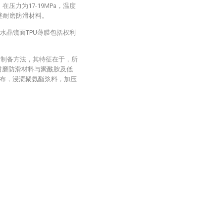
在压力为17-19MPa，温度
到所述耐磨防滑材料。
述水晶镜面TPU薄膜包括权利
膜的制备方法，其特征在于，所
耐磨防滑材料与聚酰胺及低
布，浸渍聚氨酯浆料，加压