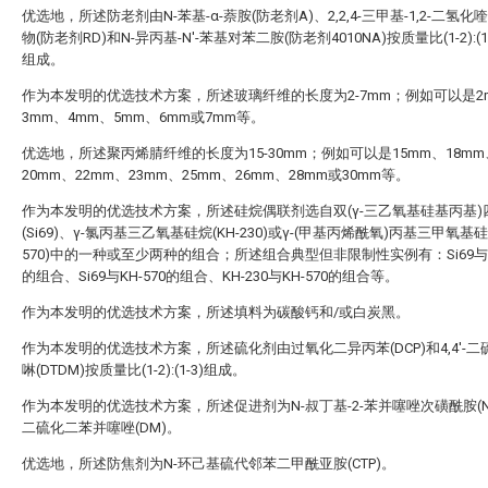
优选地，所述防老剂由N-苯基-α-萘胺(防老剂A)、2,2,4-三甲基-1,2-二氢化
物(防老剂RD)和N-异丙基-N′-苯基对苯二胺(防老剂4010NA)按质量比(1-2):(1-2)
组成。
作为本发明的优选技术方案，所述玻璃纤维的长度为2-7mm；例如可以是2
3mm、4mm、5mm、6mm或7mm等。
优选地，所述聚丙烯腈纤维的长度为15-30mm；例如可以是15mm、18mm
20mm、22mm、23mm、25mm、26mm、28mm或30mm等。
作为本发明的优选技术方案，所述硅烷偶联剂选自双(γ-三乙氧基硅基丙基)
(Si69)、γ-氯丙基三乙氧基硅烷(KH-230)或γ-(甲基丙烯酰氧)丙基三甲氧基硅烷
570)中的一种或至少两种的组合；所述组合典型但非限制性实例有：Si69与KH
的组合、Si69与KH-570的组合、KH-230与KH-570的组合等。
作为本发明的优选技术方案，所述填料为碳酸钙和/或白炭黑。
作为本发明的优选技术方案，所述硫化剂由过氧化二异丙苯(DCP)和4,4′-二
啉(DTDM)按质量比(1-2):(1-3)组成。
作为本发明的优选技术方案，所述促进剂为N-叔丁基-2-苯并噻唑次磺酰胺(N
二硫化二苯并噻唑(DM)。
优选地，所述防焦剂为N-环己基硫代邻苯二甲酰亚胺(CTP)。