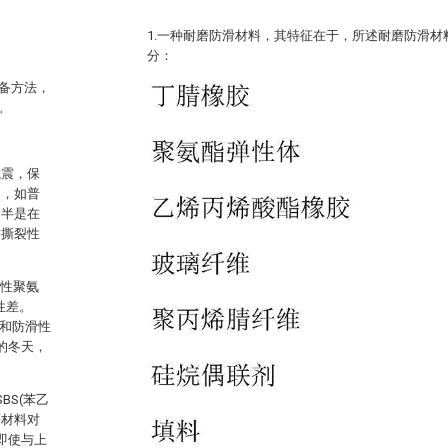
1.一种耐磨防滑材料，其特征在于，所述耐磨防滑
分：
备方法，
。
减震，保
多，如普
多半是在
耐撕裂性
塑性聚氨
性差。
磨和防滑性
的冬天，
BS(苯乙
等材料对
即使与上