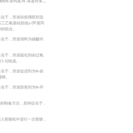
合物和N-异丙基-N′-苯基对苯二
征在于，所述硅烷偶联剂选
基三乙氧基硅烷或γ-(甲基丙
种的组合。
征在于，所述填料为碳酸钙
征在于，所述硫化剂由过氧
(1-3)组成。
征在于，所述促进剂为N-叔
噻唑。
征在于，所述防焦剂为N-环
材料的制备方法，其特征在于，
加入密炼机中进行一次密炼，