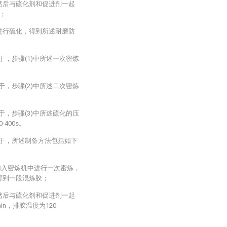
h，然后与硫化剂和促进剂一起
；
中进行硫化，得到所述耐磨防
于，步骤(1)中所述一次密炼
于，步骤(2)中所述二次密炼
于，步骤(3)中所述硫化的压
-400s。
在于，所述制备方法包括如下
加入密炼机中进行一次密炼，
℃，得到一段混炼胶；
h，然后与硫化剂和促进剂一起
n，排胶温度为120-