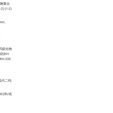
喹啉聚合
:(1-2)
mm、
、
四硫化物
(KH-
-230
硫代二吗
S)和/或