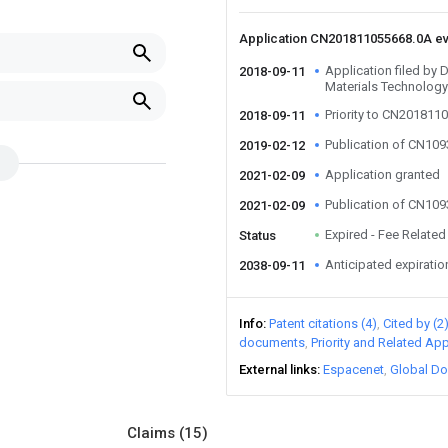
Application CN201811055668.0A e
Application filed by
2018-09-11
Materials Technology
Priority to CN201811
2018-09-11
Publication of CN10
2019-02-12
Application granted
2021-02-09
Publication of CN10
2021-02-09
Expired - Fee Related
Status
Anticipated expiratio
2038-09-11
Info
Patent citations (4)
Cited by (2
documents
Priority and Related App
External links
Espacenet
Global Do
Claims
(15)