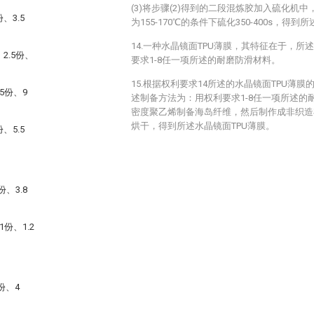
(3)将步骤(2)得到的二段混炼胶加入硫化机中，
、3.5
为155-170℃的条件下硫化350-400s，得
14.一种水晶镜面TPU薄膜，其特征在于，所
2.5份、
要求1-8任一项所述的耐磨防滑材料。
15.根据权利要求14所述的水晶镜面TPU薄
5份、9
述制备方法为：用权利要求1-8任一项所述的
密度聚乙烯制备海岛纤维，然后制作成非织造
烘干，得到所述水晶镜面TPU薄膜。
、5.5
。
、3.8
1份、1.2
。
份、4