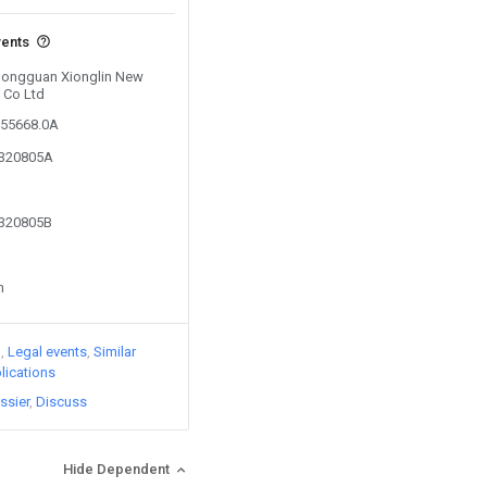
vents
 Dongguan Xionglin New
 Co Ltd
055668.0A
9320805A
9320805B
n
)
Legal events
Similar
lications
ssier
Discuss
Hide Dependent