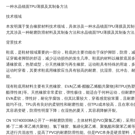
一种水晶镜面TPU薄膜及其制备方法
技术领域
本发明属于复合橡胶材料技术领域，具体涉及一种水晶镜面TPU薄膜及其制
尤其涉及一种耐磨防滑材料及其制备方法和水晶镜面TPU薄膜及其制备方法
背景技术
鞋底，是鞋材领域重要的一部分，鞋底的主要功能在于保护脚部，防滑，
证穿戴者脚部的舒适，减少运动损伤的发生几率。鞋底的材料以橡胶底居
通橡胶底，热塑成型，分天然橡胶与再生橡胶。运动鞋具有特殊的用途，
运动时穿着，其要求鞋底用橡胶应当具有较高的耐磨、抗湿滑、抗冲击、
能。
现有鞋底用材料主要有天然橡胶、EVA(乙烯-醋酸乙烯酯共聚物)和TPU(热
酯弹性体)等。天然橡胶非常柔软，弹性极佳，能适合于何种运动，但耐磨
EVA柔软，弹性好，耐化学腐蚀，但其比重较大，穿着感觉较笨重，且耐
能均不佳。TPU具有良好的柔韧性和耐磨性能，但TPU成本较高，且在寒冷
其容易变硬，防滑性明显下降；在湿热的夏天，其容易降解开裂。
CN 107400308A公开了一种耐磨防滑鞋，主体材料是PVC(聚氯乙烯)，采用S
烯-丁二烯-苯乙烯共聚物)、氯丁橡胶、氯磺化聚乙烯、聚氨酯和聚苯乙烯
其进行共混改性，提高了PVC的耐磨防滑性能。但是PVC本身是硬质塑料，