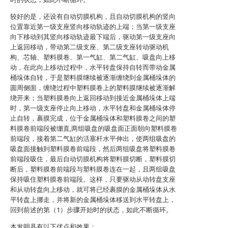
较好的是，还设有自动切膜机构，且自动切膜机构的竖向
位置靠近第一级支座竖向移动轨迹的上端；当第一级支座
向下移动到其竖向移动轨迹最下端后，驱动第一级支座向
上返回移动，带动第二级支座、第二级支座转动驱动机
构、芯轴、塑料膜卷、第一气缸、第二气缸、吸盘向上移
动，在此向上移动过程中，水平转盘保持自转而带动金属
桶垛体自转，于是塑料膜继续被逐渐缠绕到金属桶垛体的
圆周侧面，缠绕过程中塑料膜卷上的塑料膜继续被逐渐解
绕开来；当塑料膜卷向上返回移动到接近金属桶垛体上端
时，第一级支座停止向上移动，水平转盘和金属桶垛体停
止自转，裹膜完成，位于金属桶垛体和塑料膜卷之间的塑
料膜卷前端段被绷直,两组吸盘的吸盘面正面朝向塑料膜卷
前端段，接着第二气缸的活塞杆水平伸出，使两组吸盘的
吸盘面接触到塑料膜卷前端段，然后两组吸盘将塑料膜卷
前端段吸住，最后自动切膜机构将塑料膜切断，塑料膜切
断后，塑料膜卷前端段与塑料膜卷连在一起，且两组吸盘
保持吸住塑料膜卷前端段。这样，只要驱动从动转盘支座
和从动转盘向上移动，就可将已经裹膜的金属桶垛体从水
平转盘上挪走，并将新的金属桶垛体移送到水平转盘上，
回到前述的第（1）步骤开始时的状态，如此不断循环。
本发明具有以下优点和效果：