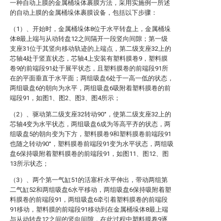
一种自动上膜的金属桶垛体裹膜方法，采用实施例一所述
的自动上膜的金属桶垛体裹膜设备，包括以下步骤：
（1）、开始时，金属桶垛体8位于水平转盘上，金属桶垛
体8最上端与从动转盘12之间隔开一段竖向间隙；第一级
支座31位于其竖向移动轨迹的上端点，第二级支座32上的
芯轴4处于竖直状态，芯轴4上安装有塑料膜卷9，塑料膜
卷9的前端段91处于展平状态，且塑料膜卷的前端段91所
在的平面垂直于水平面；两组吸盘6处于一高一低的状态，
两组吸盘6的朝向为水平，两组吸盘6吸附着塑料膜卷的前
端段91，如图1、图2、图3、图4所示；
（2）、驱动第二级支座32转动90°，使第二级支座32上的
芯轴4变为水平状态，两组吸盘6成为等高平齐的状态，两
组吸盘5的朝向变为下方，塑料膜卷9和塑料膜卷前端段91
也随之转动90°，塑料膜卷前端段91变为水平状态，两组吸
盘6保持吸附着塑料膜卷的前端段91，如图11、图12、图
13所示状态；
（3）、两个第一气缸51的活塞杆水平伸出，带动两组第
二气缸52和两组吸盘6水平移动，两组吸盘6保持吸附着塑
料膜卷的前端段91，两组吸盘6牵引着塑料膜卷的前端段
91移动，塑料膜的前端段91移动到在金属桶垛体8最上端
与从动转盘12之间的竖向间隙，在此过程中塑料膜卷9逐