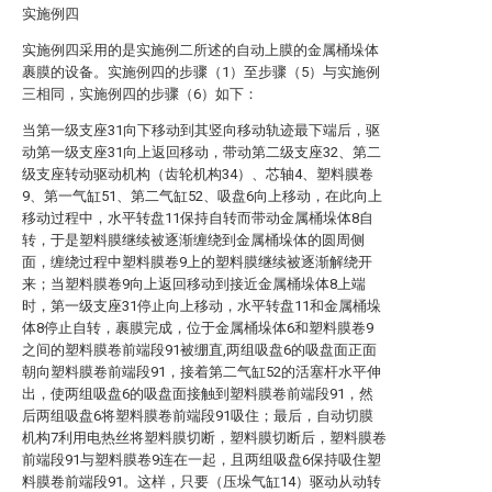
实施例四
实施例四采用的是实施例二所述的自动上膜的金属桶垛体
裹膜的设备。实施例四的步骤（1）至步骤（5）与实施例
三相同，实施例四的步骤（6）如下：
当第一级支座31向下移动到其竖向移动轨迹最下端后，驱
动第一级支座31向上返回移动，带动第二级支座32、第二
级支座转动驱动机构（齿轮机构34）、芯轴4、塑料膜卷
9、第一气缸51、第二气缸52、吸盘6向上移动，在此向上
移动过程中，水平转盘11保持自转而带动金属桶垛体8自
转，于是塑料膜继续被逐渐缠绕到金属桶垛体的圆周侧
面，缠绕过程中塑料膜卷9上的塑料膜继续被逐渐解绕开
来；当塑料膜卷9向上返回移动到接近金属桶垛体8上端
时，第一级支座31停止向上移动，水平转盘11和金属桶垛
体8停止自转，裹膜完成，位于金属桶垛体6和塑料膜卷9
之间的塑料膜卷前端段91被绷直,两组吸盘6的吸盘面正面
朝向塑料膜卷前端段91，接着第二气缸52的活塞杆水平伸
出，使两组吸盘6的吸盘面接触到塑料膜卷前端段91，然
后两组吸盘6将塑料膜卷前端段91吸住；最后，自动切膜
机构7利用电热丝将塑料膜切断，塑料膜切断后，塑料膜卷
前端段91与塑料膜卷9连在一起，且两组吸盘6保持吸住塑
料膜卷前端段91。这样，只要（压垛气缸14）驱动从动转