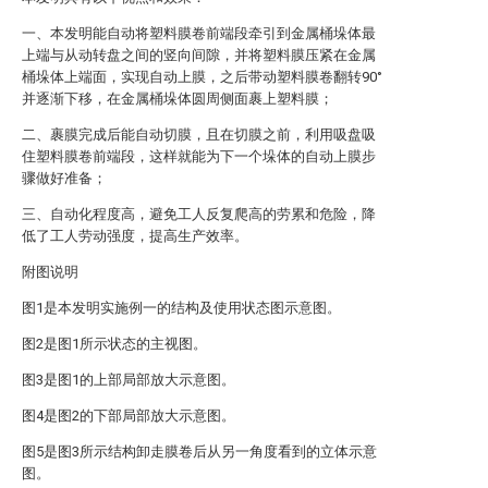
一、本发明能自动将塑料膜卷前端段牵引到金属桶垛体最
上端与从动转盘之间的竖向间隙，并将塑料膜压紧在金属
桶垛体上端面，实现自动上膜，之后带动塑料膜卷翻转90°
并逐渐下移，在金属桶垛体圆周侧面裹上塑料膜；
二、裹膜完成后能自动切膜，且在切膜之前，利用吸盘吸
住塑料膜卷前端段，这样就能为下一个垛体的自动上膜步
骤做好准备；
三、自动化程度高，避免工人反复爬高的劳累和危险，降
低了工人劳动强度，提高生产效率。
附图说明
图1是本发明实施例一的结构及使用状态图示意图。
图2是图1所示状态的主视图。
图3是图1的上部局部放大示意图。
图4是图2的下部局部放大示意图。
图5是图3所示结构卸走膜卷后从另一角度看到的立体示意
图。