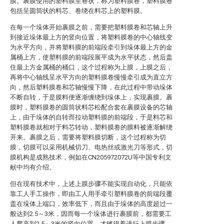
膜。裹膜使用的塑料膜呈卷状，称为塑料膜卷，塑料膜卷
包括呈圆筒状的料芯、卷绕在料芯上的塑料膜。
在每一个垛体开始裹膜之前，需要把塑料膜卷和芯轴上升
到接近垛体最上方的竖向位置，将塑料膜卷的中心轴线变
为水平方向，并将塑料膜的前端段牵引到垛体最上方的金
属桶上方，使塑料膜的前端段展平成为水平状态，然后盖
住最上方金属桶的桶口，这个过程称为上膜，上膜之后，
再将中心轴线呈水平方向的塑料膜卷慢慢牵引成为直立方
向，然后塑料膜卷和芯轴慢慢下降，在此过程中带动垛体
不断自转，于是膜料便逐渐缠绕到垛体上，实现裹膜。裹
膜时，塑料膜卷的圆筒状料芯松配合套在裹膜设备的芯轴
上，由于垛体的自转而拉动塑料膜的前端段，于是料芯和
塑料膜卷就相对于料芯转动，塑料膜卷的膜料被逐渐解绕
开来。裹膜之后，需要将塑料膜切断，这个过程称为切
膜，切膜可以采用机械切刀、电热丝或激光刀等形式，切
膜机构是成熟技术，例如在CN205972072U等中国专利文
献中均有介绍。
但在现有技术中，上述上膜步骤不能实现自动化，只能依
靠工人手工操作，即由工人用手牵引塑料膜卷的前端段覆
盖在垛体上端口，效率低下，而且由于垛体的高度超过一
般达到2.5～3米，因而每一个垛体进行裹膜前，都需要工
人爬高到2.5～3米的竖向位置，才够得着进行上膜步骤，