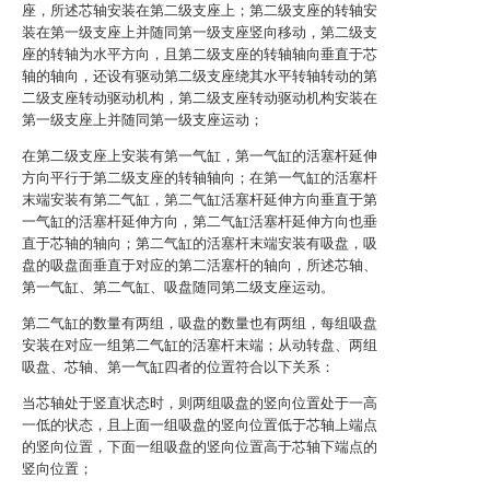
座，所述芯轴安装在第二级支座上；第二级支座的转轴安
装在第一级支座上并随同第一级支座竖向移动，第二级支
座的转轴为水平方向，且第二级支座的转轴轴向垂直于芯
轴的轴向，还设有驱动第二级支座绕其水平转轴转动的第
二级支座转动驱动机构，第二级支座转动驱动机构安装在
第一级支座上并随同第一级支座运动；
在第二级支座上安装有第一气缸，第一气缸的活塞杆延伸
方向平行于第二级支座的转轴轴向；在第一气缸的活塞杆
末端安装有第二气缸，第二气缸活塞杆延伸方向垂直于第
一气缸的活塞杆延伸方向，第二气缸活塞杆延伸方向也垂
直于芯轴的轴向；第二气缸的活塞杆末端安装有吸盘，吸
盘的吸盘面垂直于对应的第二活塞杆的轴向，所述芯轴、
第一气缸、第二气缸、吸盘随同第二级支座运动。
第二气缸的数量有两组，吸盘的数量也有两组，每组吸盘
安装在对应一组第二气缸的活塞杆末端；从动转盘、两组
吸盘、芯轴、第一气缸四者的位置符合以下关系：
当芯轴处于竖直状态时，则两组吸盘的竖向位置处于一高
一低的状态，且上面一组吸盘的竖向位置低于芯轴上端点
的竖向位置，下面一组吸盘的竖向位置高于芯轴下端点的
竖向位置；