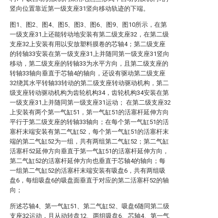
竖向位置靠近第一级支座31竖向移动轨迹的下端。
图1、图2、图4、图5、图3、图6、图9、图10所示，在第
一级支座31上还能转动地安装有第二级支座32，在第二级
支座32上安装有用以安放塑料膜卷的芯轴4；第二级支座
的转轴33安装在第一级支座31上并随同第一级支座31竖向
移动，第二级支座的转轴33为水平方向，且第二级支座的
转轴33轴向垂直于芯轴4的轴向，还设有驱动第二级支座
32绕其水平转轴33转动的第二级支座转动驱动机构，第二
级支座转动驱动机构为齿轮机构34，齿轮机构34安装在第
一级支座31上并随同第一级支座31运动； 在第二级支座32
上安装有两个第一气缸51，第一气缸51的活塞杆延伸方向
平行于第二级支座的转轴33轴向；在每个第一气缸51的活
塞杆末端安装有第二气缸52，每个第一气缸51的活塞杆末
端的第二气缸52为一组，共有两组第二气缸52；第二气缸
活塞杆52延伸方向垂直于第一气缸51的活塞杆延伸方向，
第二气缸52的活塞杆延伸方向也垂直于芯轴4的轴向；每
一组第二气缸52的活塞杆末端安装有吸盘6，共有两组吸
盘6，每组吸盘6的吸盘面垂直于对应的第二活塞杆52的轴
向；
所述芯轴4、第一气缸51、第二气缸52、吸盘6随同第二级
支座32运动，且从动转盘12、两组吸盘6、芯轴4、第一气