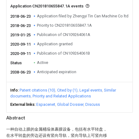
Application CN201810655847.1A events
Application filed by Zhengyi Tin Can Machine Co ltd
2018-06-23
Priority to CN201810655847.1A
2018-06-23
Publication of CN109264061A
2019-01-25
Application granted
2020-09-11
Publication of CN109264061B
2020-09-11
Active
Status
Anticipated expiration
2038-06-23
Info
Patent citations (10)
Cited by (1)
Legal events
Similar
documents
Priority and Related Applications
External links
Espacenet
Global Dossier
Discuss
Abstract
一种自动上膜的金属桶垛体裹膜设备，包括有水平转盘，
在水平转盘的旁边还设有竖向导轨，竖向导轨上可竖向移