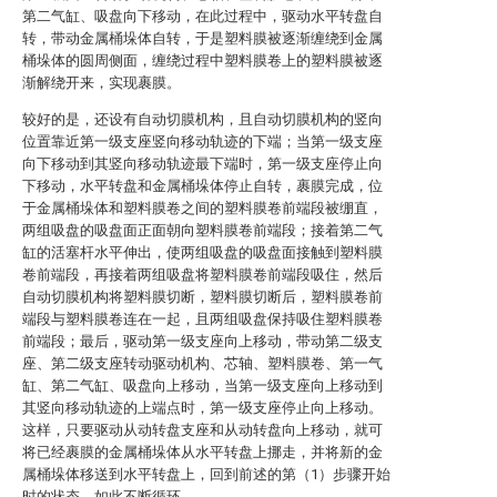
第二气缸、吸盘向下移动，在此过程中，驱动水平转盘自
转，带动金属桶垛体自转，于是塑料膜被逐渐缠绕到金属
桶垛体的圆周侧面，缠绕过程中塑料膜卷上的塑料膜被逐
渐解绕开来，实现裹膜。
较好的是，还设有自动切膜机构，且自动切膜机构的竖向
位置靠近第一级支座竖向移动轨迹的下端；当第一级支座
向下移动到其竖向移动轨迹最下端时，第一级支座停止向
下移动，水平转盘和金属桶垛体停止自转，裹膜完成，位
于金属桶垛体和塑料膜卷之间的塑料膜卷前端段被绷直，
两组吸盘的吸盘面正面朝向塑料膜卷前端段；接着第二气
缸的活塞杆水平伸出，使两组吸盘的吸盘面接触到塑料膜
卷前端段，再接着两组吸盘将塑料膜卷前端段吸住，然后
自动切膜机构将塑料膜切断，塑料膜切断后，塑料膜卷前
端段与塑料膜卷连在一起，且两组吸盘保持吸住塑料膜卷
前端段；最后，驱动第一级支座向上移动，带动第二级支
座、第二级支座转动驱动机构、芯轴、塑料膜卷、第一气
缸、第二气缸、吸盘向上移动，当第一级支座向上移动到
其竖向移动轨迹的上端点时，第一级支座停止向上移动。
这样，只要驱动从动转盘支座和从动转盘向上移动，就可
将已经裹膜的金属桶垛体从水平转盘上挪走，并将新的金
属桶垛体移送到水平转盘上，回到前述的第（1）步骤开始
时的状态，如此不断循环。