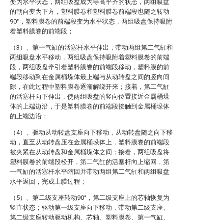
变为水平状态，两组吸盘成为等高平齐的状态，两组吸盘
的朝向变为下方，塑料膜卷和塑料膜卷前端段也随之转动
90°，塑料膜卷的前端段变为水平状态，两组吸盘保持吸附
着塑料膜卷的前端段；
（3）、第一气缸的活塞杆水平伸出，带动两组第二气缸和
两组吸盘水平移动，两组吸盘保持吸附着塑料膜卷的前端
段，两组吸盘牵引着塑料膜卷的前端段移动，塑料膜的前
端段移动到在金属桶垛体最上端与从动转盘之间的竖向间
隙，在此过程中塑料膜卷逐渐解绕开来；接着，第二气缸
的活塞杆向下伸出，使两组吸盘的竖向位置接近金属桶垛
体的上端边沿，于是塑料膜卷的前端段接触到金属桶垛体
的上端边沿；
（4）、驱动从动转盘支座向下移动，从动转盘随之向下移
动，直至从动转盘压在金属桶垛体上，塑料膜卷的前端段
被夹紧在从动转盘和金属桶垛体之间；接着，两组吸盘将
塑料膜卷的前端段松开，第二气缸的活塞杆向上缩回，第
一气缸的活塞杆水平缩回并带动两组第二气缸和两组吸盘
水平返回，完成上膜过程；
（5）、第二级支座转动90°，第二级支座上的芯轴恢复为
竖直状态；驱动第一级支座向下移动，带动第二级支座、
第二级支座转动驱动机构、芯轴、塑料膜卷、第一气缸、