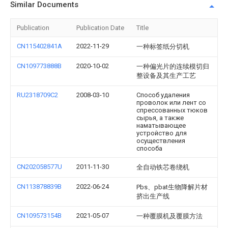
Similar Documents
Publication
Publication Date
Title
CN115402841A
2022-11-29
一种标签纸分切机
CN109773888B
2020-10-02
一种偏光片的连续模切归
整设备及其生产工艺
RU2318709C2
2008-03-10
Способ удаления
проволок или лент со
спрессованных тюков
сырья, а также
наматывающее
устройство для
осуществления
способа
CN202058577U
2011-11-30
全自动铁芯卷绕机
CN113878839B
2022-06-24
Pbs、pbat生物降解片材
挤出生产线
CN109573154B
2021-05-07
一种覆膜机及覆膜方法