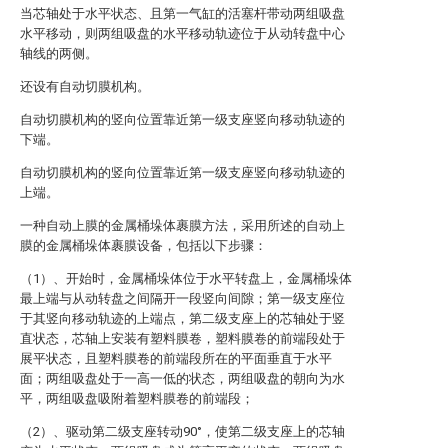
当芯轴处于水平状态、且第一气缸的活塞杆带动两组吸盘
水平移动，则两组吸盘的水平移动轨迹位于从动转盘中心
轴线的两侧。
还设有自动切膜机构。
自动切膜机构的竖向位置靠近第一级支座竖向移动轨迹的
下端。
自动切膜机构的竖向位置靠近第一级支座竖向移动轨迹的
上端。
一种自动上膜的金属桶垛体裹膜方法，采用所述的自动上
膜的金属桶垛体裹膜设备，包括以下步骤：
（1）、开始时，金属桶垛体位于水平转盘上，金属桶垛体
最上端与从动转盘之间隔开一段竖向间隙；第一级支座位
于其竖向移动轨迹的上端点，第二级支座上的芯轴处于竖
直状态，芯轴上安装有塑料膜卷，塑料膜卷的前端段处于
展平状态，且塑料膜卷的前端段所在的平面垂直于水平
面；两组吸盘处于一高一低的状态，两组吸盘的朝向为水
平，两组吸盘吸附着塑料膜卷的前端段；
（2）、驱动第二级支座转动90°，使第二级支座上的芯轴