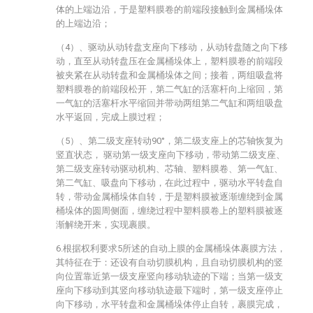
体的上端边沿，于是塑料膜卷的前端段接触到金属桶垛体
的上端边沿；
（4）、驱动从动转盘支座向下移动，从动转盘随之向下移
动，直至从动转盘压在金属桶垛体上，塑料膜卷的前端段
被夹紧在从动转盘和金属桶垛体之间；接着，两组吸盘将
塑料膜卷的前端段松开，第二气缸的活塞杆向上缩回，第
一气缸的活塞杆水平缩回并带动两组第二气缸和两组吸盘
水平返回，完成上膜过程；
（5）、第二级支座转动90°，第二级支座上的芯轴恢复为
竖直状态， 驱动第一级支座向下移动，带动第二级支座、
第二级支座转动驱动机构、芯轴、塑料膜卷、第一气缸、
第二气缸、吸盘向下移动，在此过程中，驱动水平转盘自
转，带动金属桶垛体自转，于是塑料膜被逐渐缠绕到金属
桶垛体的圆周侧面，缠绕过程中塑料膜卷上的塑料膜被逐
渐解绕开来，实现裹膜。
6.根据权利要求5所述的自动上膜的金属桶垛体裹膜方法，
其特征在于：还设有自动切膜机构，且自动切膜机构的竖
向位置靠近第一级支座竖向移动轨迹的下端；当第一级支
座向下移动到其竖向移动轨迹最下端时，第一级支座停止
向下移动，水平转盘和金属桶垛体停止自转，裹膜完成，