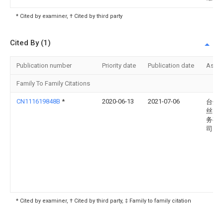
* Cited by examiner, † Cited by third party
Cited By (1)
Publication number
Priority date
Publication date
Assi
Family To Family Citations
CN111619848B
*
2020-06-13
2021-07-06
台州
丝电
务有
司
* Cited by examiner, † Cited by third party, ‡ Family to family citation