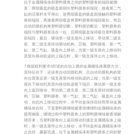
位于金属桶垛体和塑料膜卷之间的塑料膜卷前端段被绷
直，两组吸盘的吸盘面朝向塑料膜卷前端段；接着第二气
缸的活塞杆水平伸出，使两组吸盘的吸盘面接触到塑料膜
卷前端段，再接着两组吸盘将塑料膜卷前端段吸住，然后
自动切膜机构将塑料膜切断，塑料膜切断后，塑料膜卷前
端段与塑料膜卷连在一起，且两组吸盘保持吸住塑料膜卷
前端段；最后，驱动第一级支座向上移动，带动第二级支
座、第二级支座转动驱动机构、芯轴、塑料膜卷、第一气
缸、第二气缸、吸盘向上移动，当第一级支座向上移动到
其竖向移动轨迹的上端点时，第一级支座停止向上移动。
7.根据权利要求5所述的自动上膜的金属桶垛体裹膜方法，
其特征在于：还设有自动切膜机构，且自动切膜机构的竖
向位置靠近第一级支座竖向移动轨迹的上端；当第一级支
座向下移动到其竖向移动轨迹最下端后，驱动第一级支座
向上返回移动，带动第二级支座、第二级支座转动驱动机
构、芯轴、塑料膜卷、第一气缸、第二气缸、吸盘向上移
动，在此向上移动过程中，水平转盘保持自转而带动金属
桶垛体自转，于是塑料膜继续被逐渐缠绕到金属桶垛体的
圆周侧面，缠绕过程中塑料膜卷上的塑料膜继续被逐渐解
绕开来；当塑料膜卷向上返回移动到接近金属桶垛体上端
时，第一级支座停止向上移动，水平转盘和金属桶垛体停
止自转，裹膜完成，位于金属桶垛体和塑料膜卷之间的塑