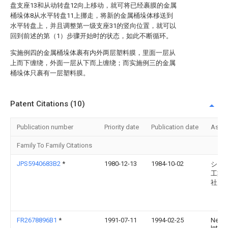
盘支座13和从动转盘12向上移动，就可将已经裹膜的金属
桶垛体8从水平转盘11上挪走，将新的金属桶垛体移送到
水平转盘上，并且调整第一级支座31的竖向位置，就可以
回到前述的第（1）步骤开始时的状态，如此不断循环。
实施例四的金属桶垛体裹有内外两层塑料膜，里面一层从
上而下缠绕，外面一层从下而上缠绕；而实施例三的金属
桶垛体只裹有一层塑料膜。
Patent Citations (10)
Publication number
Priority date
Publication date
Assi
Family To Family Citations
JPS5940683B2
*
1980-12-13
1984-10-02
シン
工業
社
FR2678896B1
*
1991-07-11
1994-02-25
Newt
Intern