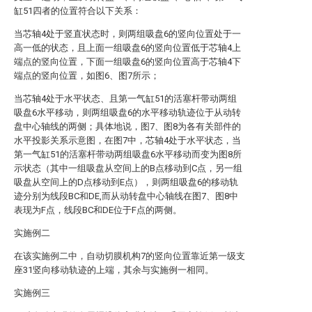
缸51四者的位置符合以下关系：
当芯轴4处于竖直状态时，则两组吸盘6的竖向位置处于一
高一低的状态，且上面一组吸盘6的竖向位置低于芯轴4上
端点的竖向位置，下面一组吸盘6的竖向位置高于芯轴4下
端点的竖向位置，如图6、图7所示；
当芯轴4处于水平状态、且第一气缸51的活塞杆带动两组
吸盘6水平移动，则两组吸盘6的水平移动轨迹位于从动转
盘中心轴线的两侧；具体地说，图7、图8为各有关部件的
水平投影关系示意图，在图7中，芯轴4处于水平状态，当
第一气缸51的活塞杆带动两组吸盘6水平移动而变为图8所
示状态（其中一组吸盘从空间上的B点移动到C点，另一组
吸盘从空间上的D点移动到E点），则两组吸盘6的移动轨
迹分别为线段BC和DE,而从动转盘中心轴线在图7、图8中
表现为F点，线段BC和DE位于F点的两侧。
实施例二
在该实施例二中，自动切膜机构7的竖向位置靠近第一级支
座31竖向移动轨迹的上端，其余与实施例一相同。
实施例三