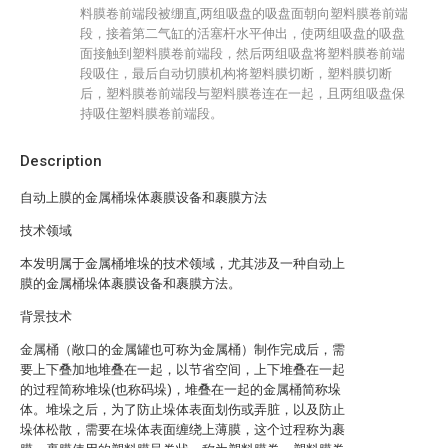
料膜卷前端段被绷直,两组吸盘的吸盘面朝向塑料膜卷前端
段，接着第二气缸的活塞杆水平伸出，使两组吸盘的吸盘
面接触到塑料膜卷前端段，然后两组吸盘将塑料膜卷前端
段吸住，最后自动切膜机构将塑料膜切断，塑料膜切断
后，塑料膜卷前端段与塑料膜卷连在一起，且两组吸盘保
持吸住塑料膜卷前端段。
Description
自动上膜的金属桶垛体裹膜设备和裹膜方法
技术领域
本发明属于金属桶堆垛的技术领域，尤其涉及一种自动上
膜的金属桶垛体裹膜设备和裹膜方法。
背景技术
金属桶（敞口的金属罐也可称为金属桶）制作完成后，需
要上下叠加地堆叠在一起，以节省空间，上下堆叠在一起
的过程简称堆垛(也称码垛)，堆叠在一起的金属桶简称垛
体。堆垛之后，为了防止垛体表面划伤或弄脏，以及防止
垛体松散，需要在垛体表面缠绕上薄膜，这个过程称为裹