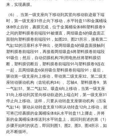
来，实现裹膜。
（6）、当第一级支座向下移动到其竖向移动轨迹最下端
时，第一级支座31停止向下移动，水平转盘11和金属桶垛
体8停止自转，裹膜完成，位于金属桶垛体8和塑料膜卷9
之间的塑料膜卷前端段91被绷直，两组吸盘6的吸盘面正
面朝向塑料膜卷前端段91，如图20、图21所示，接着第二
气缸52的活塞杆水平伸出，使两组吸盘6的吸盘面接触到
塑料膜卷前端段91，再接着两组吸盘6将塑料膜卷前端段
91吸住；然后，自动切膜机构7利用电热丝将塑料膜切
断，塑料膜切断后，塑料膜卷前端段91与塑料膜卷9连在
一起，且两组吸盘6保持吸住塑料膜卷前端段91；最后，
驱动第一级支座向上移动，带动第二级支座32、第二级支
座转动驱动机构（齿轮机构34）、芯轴4、塑料膜卷9、第
一气缸51、第二气缸52、吸盘6向上移动，当第一级支座
31向上移动到其竖向移动轨迹的上端点时，第一级支座31
停止向上移动。这样，只要从动转盘支座驱动机构（压垛
气缸14）驱动从动转盘支座13和从动转盘12向上移动，就
可将已经裹膜的金属桶垛体8从水平转盘11上挪走，并将
新的金属桶垛体移送到水平转盘上，就回到前述的第（1）
步骤开始时的状态，即回到图1、图2、图3、图4所示，如
此不断循环。