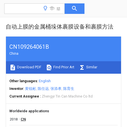
自动上膜的金属桶垛体裹膜设备和裹膜方法
CN109264061B
China
Download PDF
Find Prior Art
Similar
Other languages
English
Inventor
黄锐彬
陈任远
张添孝
陈育生
Current Assignee
Zhengyi Tin Can Machine Co ltd
Worldwide applications
2018
CN