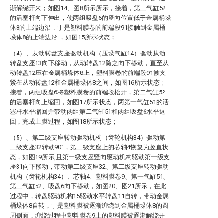
渐解绕开来；如图14、图8所示所示，接着，第二气缸52
的活塞杆向下伸出，使两组吸盘6的竖向位置低于金属桶垛
体8的上端边沿，于是塑料膜卷的前端段91接触到金属桶
垛体8的上端边沿 ，如图15所示状态；
（4）、从动转盘支座驱动机构（压垛气缸14）驱动从动
转盘支座13向下移动，从动转盘12随之向下移动，直至从
动转盘12压在金属桶垛体8上，塑料膜卷的前端段91被夹
紧在从动转盘12和金属桶垛体8之间，如图16所示状态；
接着，两组吸盘6将塑料膜卷的前端段松开，第二气缸52
的活塞杆向上缩回，如图17所示状态，两第一气缸51的活
塞杆水平缩回并带动两组第二气缸51和两组吸盘6水平返
回，完成上膜过程，如图18所示状态；
（5）、第二级支座转动驱动机构（齿轮机构34）驱动第
二级支座32转动90°，第二级支座上的芯轴4恢复为竖直状
态，如图19所示,且第一级支座竖向驱动机构驱动第一级支
座31向下移动，带动第二级支座32、第二级支座转动驱动
机构（齿轮机构34）、芯轴4、塑料膜卷9、第一气缸51、
第二气缸52、吸盘6向下移动，如图20、图21所示，在此
过程中，转盘驱动机构15驱动水平转盘11自转，带动金属
桶垛体8自转，于是塑料膜被逐渐缠绕到金属桶垛体8的圆
周侧面，缠绕过程中塑料膜卷9上的塑料膜被逐渐解绕开