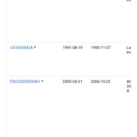
US5463842A
*
1991-08-19
1995-11-07
Lante
Inc.
ITBO20050269A1
*
2005-04-21
2006-10-22
Atlan
Stretc
A