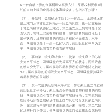
5.一种自动上膜的金属桶垛体裹膜方法，采用权利要求1所
述的自动上膜的金属桶垛体裹膜设备，包括以下步骤：
（1）、开始时，金属桶垛体位于水平转盘上，金属桶垛体
最上端与从动转盘之间隔开一段竖向间隙；第一级支座位
于其竖向移动轨迹的上端点，第二级支座上的芯轴处于竖
直状态，芯轴上安装有塑料膜卷，塑料膜卷的前端段处于
展平状态，且塑料膜卷的前端段所在的平面垂直于水平
面；两组吸盘处于一高一低的状态，两组吸盘的朝向为水
平，两组吸盘吸附着塑料膜卷的前端段；
（2）、驱动第二级支座转动90°，使第二级支座上的芯轴
变为水平状态，两组吸盘成为等高平齐的状态，两组吸盘
的朝向变为下方，塑料膜卷和塑料膜卷前端段也随之转动
90°，塑料膜卷的前端段变为水平状态，两组吸盘保持吸附
着塑料膜卷的前端段；
（3）、第一气缸的活塞杆水平伸出，带动两组第二气缸和
两组吸盘水平移动，两组吸盘保持吸附着塑料膜卷的前端
段，两组吸盘牵引着塑料膜卷的前端段移动，塑料膜的前
端段移动到在金属桶垛体最上端与从动转盘之间的竖向间
隙，在此过程中塑料膜卷逐渐解绕开来；接着，第二气缸
的活塞杆向下伸出，使两组吸盘的竖向位置接近金属桶垛