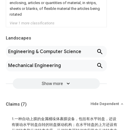
enclosing, articles or quantities of material, in strips,
sheets or blanks, of flexible material the articles being
rotated
View 1 more classifications
Landscapes
Engineering & Computer Science
Mechanical Engineering
Show more
Claims
(7)
Hide Dependent
1.一种自动上膜的金属桶垛体裹膜设备，包括有水平转盘，还设
有驱动水平转盘自转的转盘驱动机构；在水平转盘的上方还设有