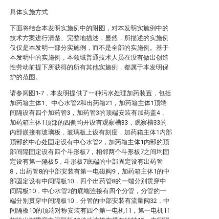
具体实施方式
下面将结合本发明实施例中的附图，对本发明实施例中的
技术方案进行清楚、完整地描述，显然，所描述的实施例
仅仅是本发明一部分实施例，而不是全部的实施例。基于
本发明中的实施例，本领域普通技术人员在没有做出创造
性劳动前提下所获得的所有其他实施例，都属于本发明保
护的范围。
请参阅图1-7，本发明提供了一种污水处理加药装置，包括
加药箱主体1、中心水管2和出药箱21，加药箱主体1顶端
间隔设有四个加药管3，加药管3的顶端安装有加药盖4，
加药箱主体1顶部的四侧均开设有观察槽33，观察槽33的
内部嵌接有玻璃板，玻璃板上设有刻度，加药箱主体1内部
顶部的中心处固定设有中心水管2，加药箱主体1内部的顶
部间隔固定设有四个斗形板7，相邻两个斗形板7之间均固
定设有第一隔板5，斗形板7底端的中部固定设有出药管
8，出药管8的中部安装有第一电磁阀9，加药箱主体1的中
部固定设有中间隔板10，四个出药管8的一端分别贯穿中
间隔板10，中心水管2的底端连接有四个分管，分管的一
端分别贯穿中间隔板10，分管的中部安装有流量阀32，中
间隔板10的顶端对称安装有四个第一电机11，第一电机11