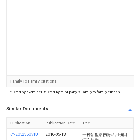
Family To Family Citations
* Cited by examiner, † Cited by third party, ‡ Family to family citation
Similar Documents
Publication
Publication Date
Title
CN205235051U
2016-05-18
一种新型创伤骨科用伤口