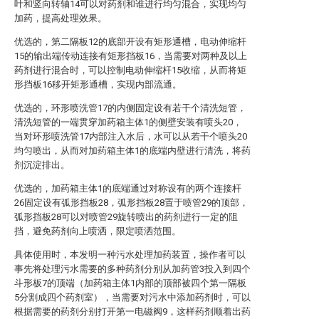
叶和竖向转轴14可以对药剂和谁进行均匀混合，实现均匀
加药，提高处理效果。
优选的，第二隔板12的底部开设有矩形通槽，电动伸缩杆
15的输出端传动连接有矩形挡板16，当需要对两种及以上
药剂进行混合时，可以控制电动伸缩杆15收缩，从而将矩
形挡板16移开矩形通槽，实现内部流通。
优选的，环形喷洗管17的内侧固定设有若干个清洗短管，
清洗短管的一端贯穿加药箱主体1的侧壁安装有喷头20，
当对环形喷洗管17内部注入水后，水可以从若干个喷头20
均匀喷出，从而对加药箱主体1的底端内壁进行清洗，将药
剂沉淀排出。
优选的，加药箱主体1的底端通过对称设有的两个连接杆
26固定设有弧形挡板28，弧形挡板28置于喷管29的顶部，
弧形挡板28可以对喷管29旋转喷出的药剂进行一定的阻
挡，避免药剂向上喷洒，限定喷洒范围。
具体使用时，本发明一种污水处理加药装置，操作者可以
事先将处理污水需要的多种药剂分别从加药管3投入到四个
斗形板7的顶端（加药箱主体1内部的顶部被四个第一隔板
5分割成四个药剂室），当需要对污水中添加药剂时，可以
根据需要的药剂分别打开第一电磁阀9，这样药剂顺着出药