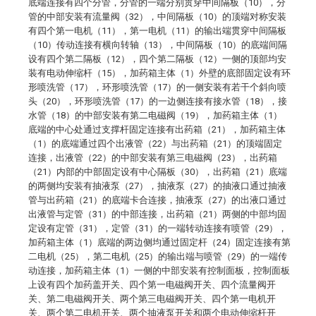
底端连接有四个分管，分管的一端分别贯穿中间隔板（10），分
管的中部安装有流量阀（32），中间隔板（10）的顶端对称安装
有四个第一电机（11），第一电机（11）的输出端贯穿中间隔板
（10）传动连接有横向转轴（13），中间隔板（10）的底端间隔
设有四个第二隔板（12），四个第二隔板（12）一侧的顶部均安
装有电动伸缩杆（15），加药箱主体（1）外壁的底部固定设有环
形喷洗管（17），环形喷洗管（17）的一侧安装有若干个斜向喷
头（20），环形喷洗管（17）的一边侧连接有接水管（18），接
水管（18）的中部安装有第二电磁阀（19），加药箱主体（1）
底端的中心处通过支撑杆固定连接有出药箱（21），加药箱主体
（1）的底端通过四个出液管（22）与出药箱（21）的顶端固定
连接，出液管（22）的中部安装有第三电磁阀（23），出药箱
（21）内部的中部固定设有中心隔板（30），出药箱（21）底端
的两侧均安装有抽液泵（27），抽液泵（27）的抽液口通过抽液
管与出药箱（21）的底端卡合连接，抽液泵（27）的出液口通过
出液管与定管（31）的中部连接，出药箱（21）两侧的中部均固
定设有定管（31），定管（31）的一端转动连接有喷管（29），
加药箱主体（1）底端的两边侧均通过固定杆（24）固定连接有第
二电机（25），第二电机（25）的输出端与喷管（29）的一端传
动连接，加药箱主体（1）一侧的中部安装有控制面板，控制面板
上设有四个加药盖开关、四个第一电磁阀开关、四个流量阀开
关、第二电磁阀开关、两个第三电磁阀开关、四个第一电机开
关、两个第二电机开关、两个抽液泵开关和两个电动伸缩杆开