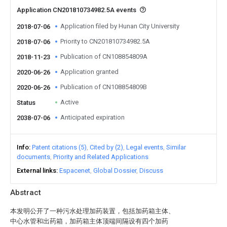
Application CN201810734982.5A events
Application filed by Hunan City University
2018-07-06
Priority to CN201810734982.5A
2018-07-06
Publication of CN108854809A
2018-11-23
Application granted
2020-06-26
Publication of CN108854809B
2020-06-26
Active
Status
Anticipated expiration
2038-07-06
Info
Patent citations (5)
Cited by (2)
Legal events
Similar
documents
Priority and Related Applications
External links
Espacenet
Global Dossier
Discuss
Abstract
本发明公开了一种污水处理加药装置，包括加药箱主体、
中心水管和出药箱，加药箱主体顶端间隔设有四个加药