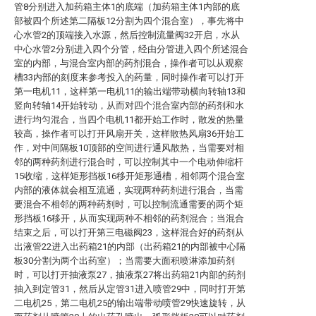
管8分别进入加药箱主体1的底端（加药箱主体1内部的底
部被四个所述第二隔板12分割为四个混合室），事先将中
心水管2的顶端接入水源，然后控制流量阀32开启，水从
中心水管2分别进入四个分管，经由分管进入四个所述混合
室的内部，与混合室内部的药剂混合，操作者可以从观察
槽33内部的刻度来参考投入的药量，同时操作者可以打开
第一电机11，这样第一电机11的输出端带动横向转轴13和
竖向转轴14开始转动，从而对四个混合室内部的药剂和水
进行均匀混合，当四个电机11都开始工作时，散发的热量
较高，操作者可以打开风扇开关，这样散热风扇36开始工
作，对中间隔板10顶部的空间进行通风散热，当需要对相
邻的两种药剂进行混合时，可以控制其中一个电动伸缩杆
15收缩，这样矩形挡板16移开矩形通槽，相邻两个混合室
内部的液体就会相互流通，实现两种药剂进行混合，当需
要混合不相邻的两种药剂时，可以控制流通需要的两个矩
形挡板16移开，从而实现两种不相邻的药剂混合；当混合
结束之后，可以打开第三电磁阀23，这样混合好的药剂从
出液管22进入出药箱21的内部（出药箱21的内部被中心隔
板30分割为两个出药室）；当需要大面积喷淋添加药剂
时，可以打开抽液泵27，抽液泵27将出药箱21内部的药剂
抽入到定管31，然后从定管31进入喷管29中，同时打开第
二电机25，第二电机25的输出端带动喷管29快速旋转，从