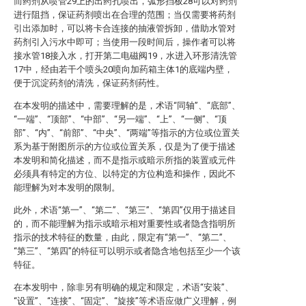
而药剂从喷管29上的出药孔喷出，弧形挡板28可以对药剂
进行阻挡，保证药剂喷出在合理的范围；当仅需要将药剂
引出添加时，可以将卡合连接的抽液管拆卸，借助水管对
药剂引入污水中即可；当使用一段时间后，操作者可以将
接水管18接入水，打开第二电磁阀19，水进入环形清洗管
17中，经由若干个喷头20喷向加药箱主体1的底端内壁，
便于沉淀药剂的清洗，保证药剂药性。
在本发明的描述中，需要理解的是，术语“同轴”、“底部”、
“一端”、“顶部”、“中部”、“另一端”、“上”、“一侧”、“顶
部”、“内”、“前部”、“中央”、“两端”等指示的方位或位置关
系为基于附图所示的方位或位置关系，仅是为了便于描述
本发明和简化描述，而不是指示或暗示所指的装置或元件
必须具有特定的方位、以特定的方位构造和操作，因此不
能理解为对本发明的限制。
此外，术语“第一”、“第二”、“第三”、“第四”仅用于描述目
的，而不能理解为指示或暗示相对重要性或者隐含指明所
指示的技术特征的数量，由此，限定有“第一”、“第二”、
“第三”、“第四”的特征可以明示或者隐含地包括至少一个该
特征。
在本发明中，除非另有明确的规定和限定，术语“安装”、
“设置”、“连接”、“固定”、“旋接”等术语应做广义理解，例