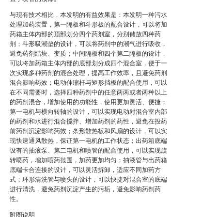
与现有技术相比，本发明的有益效果是：本发明一种污水
处理加药装置，第一隔板和斗形板的配合设计，可以将加
药箱主体内部的顶部划分四个药剂室，分别储放四种药
剂；斗形吸潮垫的设计，可以将药剂中的潮气进行吸收，
避免药剂结块、变质；中间隔板和四个第二隔板的设计，
可以将加药箱主体内部的底部划分成四个混合室，便于一
次实现多种药剂的混合处理，提高工作效率，且避免药剂
混合影响药效；电动伸缩杆与矩形挡板的配合使用，可以
在不同需要时，选择四种药剂中的任意两两或者两种以上
的药剂混合，增加使用的功能性，使用更加灵活、便捷；
第一电机与横向转轴的设计，可以实现电动对混合室内部
的药剂和水进行混合搅拌、增加药剂的药性，避免在投药
前药剂沉淀影响药效；条形散热板和风扇的设计，可以实
现快速通风散热，保证第一电机的工作状态；出药箱底端
设有的抽液泵、第二电机和喷管的配合使用，可以实现旋
转喷药，增加喷药范围，加药更加均匀；抽液管与出药箱
底端卡合连接的设计，可以灵活拆卸，适应不同加药方
式；环形清洗管与喷头的设计，可以快捷对混合室的底端
进行清洗，避免药剂沉淀产生的污垢，避免影响药剂药
性。
附图说明