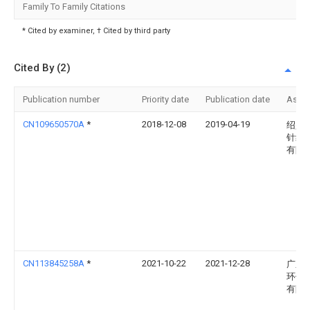
Family To Family Citations
* Cited by examiner, † Cited by third party
Cited By (2)
Publication number
Priority date
Publication date
Assi
CN109650570A
*
2018-12-08
2019-04-19
绍兴
针纺
有限
CN113845258A
*
2021-10-22
2021-12-28
广东
环保
有限