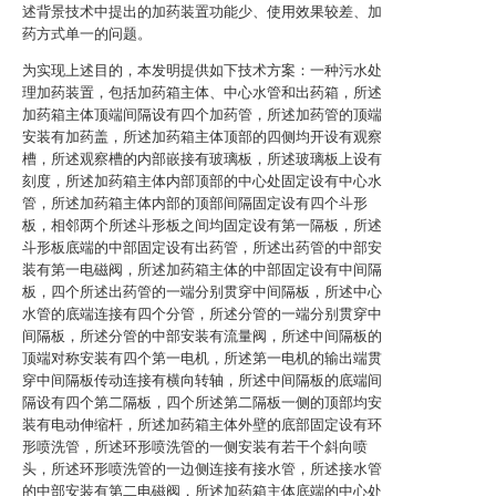
述背景技术中提出的加药装置功能少、使用效果较差、加
药方式单一的问题。
为实现上述目的，本发明提供如下技术方案：一种污水处
理加药装置，包括加药箱主体、中心水管和出药箱，所述
加药箱主体顶端间隔设有四个加药管，所述加药管的顶端
安装有加药盖，所述加药箱主体顶部的四侧均开设有观察
槽，所述观察槽的内部嵌接有玻璃板，所述玻璃板上设有
刻度，所述加药箱主体内部顶部的中心处固定设有中心水
管，所述加药箱主体内部的顶部间隔固定设有四个斗形
板，相邻两个所述斗形板之间均固定设有第一隔板，所述
斗形板底端的中部固定设有出药管，所述出药管的中部安
装有第一电磁阀，所述加药箱主体的中部固定设有中间隔
板，四个所述出药管的一端分别贯穿中间隔板，所述中心
水管的底端连接有四个分管，所述分管的一端分别贯穿中
间隔板，所述分管的中部安装有流量阀，所述中间隔板的
顶端对称安装有四个第一电机，所述第一电机的输出端贯
穿中间隔板传动连接有横向转轴，所述中间隔板的底端间
隔设有四个第二隔板，四个所述第二隔板一侧的顶部均安
装有电动伸缩杆，所述加药箱主体外壁的底部固定设有环
形喷洗管，所述环形喷洗管的一侧安装有若干个斜向喷
头，所述环形喷洗管的一边侧连接有接水管，所述接水管
的中部安装有第二电磁阀，所述加药箱主体底端的中心处