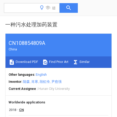
一种污水处理加药装置
CN108854809A
China
Download PDF
Find Prior Art
Similar
Other languages
English
Inventor
陆森
肖寒
段虹伶
尹愈强
Current Assignee
Hunan City University
Worldwide applications
2018
CN