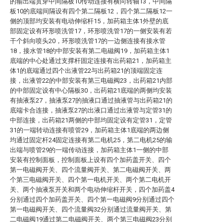
的输出端贯穿中间隔板10传动连接有横向转轴13，中间隔
板10的底端间隔设有四个第二隔板12，四个第二隔板12一
侧的顶部均安装有电动伸缩杆15，加药箱主体1外壁的底
部固定设有环形喷洗管17，环形喷洗管17的一侧安装有若
干个斜向喷头20，环形喷洗管17的一边侧连接有接水管
18，接水管18的中部安装有第二电磁阀19，加药箱主体1
底端的中心处通过支撑杆固定连接有出药箱21，加药箱主
体1的底端通过四个出液管22与出药箱21的顶端固定连
接，出液管22的中部安装有第三电磁阀23，出药箱21内部
的中部固定设有中心隔板30，出药箱21底端的两侧均安装
有抽液泵27，抽液泵27的抽液口通过抽液管与出药箱21的
底端卡合连接，抽液泵27的出液口通过出液管与定管31的
中部连接，出药箱21两侧的中部均固定设有定管31，定管
31的一端转动连接有喷管29，加药箱主体1底端的两边侧
均通过固定杆24固定连接有第二电机25，第二电机25的输
出端与喷管29的一端传动连接，加药箱主体1一侧的中部
安装有控制面板，控制面板上设有四个加药盖开关、四个
第一电磁阀开关、四个流量阀开关、第二电磁阀开关、两
个第三电磁阀开关、四个第一电机开关、两个第二电机开
关、两个抽液泵开关和两个电动伸缩杆开关，四个加药盖4
分别通过四个加药盖开关、四个第一电磁阀9分别通过四个
第一电磁阀开关、四个流量阀32分别通过流量阀开关、第
二电磁阀19通过第二电磁阀开关、两个第三电磁阀23分别