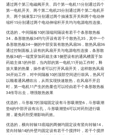
通过两个第三电磁阀开关、四个第一电机11分别通过四个
第一电机开关、两个第二电机25分别通过两个第二电机开
关、两个抽液泵27分别通过两个抽液泵开关和两个电动伸
缩杆15分别通过两个电动伸缩杆开关均与电源电性连接。
优选的，中间隔板10的顶端间隔设有若干个条形散热板
34，条形散热板34均匀开设有若干个散热孔35，其中一个
条形散热板34一侧的中部安装有散热风扇36，散热风扇36
通过控制面板上设有的风扇开关与电源电性连接，条形散
热板34的一端贯穿加药箱主体1侧壁设有的通风槽置于加
药箱主体1的外部，当内部的第一电机11开始工作时，释
放大量的热量，操作者可以打开风扇开关，这样散热风扇
36开始工作，对中间隔板10的顶部空间进行鼓风，热风可
以顺着通风槽吹出，从而实现快速散热，在风扇不开启
时，第一电机11产生的热量也可以经由若干个条形散热板
34传导出去，增强散热效果
优选的，斗形板7的顶端固定设有斗形吸潮垫6，斗形吸潮
垫6的中部开设有出孔，斗形吸潮垫6可以对药剂进行吸
潮，避免药剂受潮影响药效。
优选的，横向转轴13底端的两侧均固定设有竖向转轴14，
竖向转轴14的外壁均固定设有若干个搅拌叶，若干个搅拌