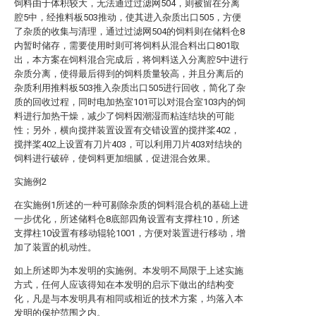
饲料由于体积较大，无法通过过滤网504，则被留在分离
腔5中，经推料板503推动，使其进入杂质出口505，方便
了杂质的收集与清理，通过过滤网504的饲料则在储料仓8
内暂时储存，需要使用时则可将饲料从混合料出口801取
出，本方案在饲料混合完成后，将饲料送入分离腔5中进行
杂质分离，使得最后得到的饲料质量较高，并且分离后的
杂质利用推料板503推入杂质出口505进行回收，简化了杂
质的回收过程，同时电加热室101可以对混合室103内的饲
料进行加热干燥，减少了饲料因潮湿而粘连结块的可能
性；另外，横向搅拌装置设置有交错设置的搅拌桨402，
搅拌桨402上设置有刀片403，可以利用刀片403对结块的
饲料进行破碎，使饲料更加细腻，促进混合效果。
实施例2
在实施例1所述的一种可剔除杂质的饲料混合机的基础上进
一步优化，所述储料仓8底部四角设置有支撑柱10，所述
支撑柱10设置有移动辊轮1001，方便对装置进行移动，增
加了装置的机动性。
如上所述即为本发明的实施例。本发明不局限于上述实施
方式，任何人应该得知在本发明的启示下做出的结构变
化，凡是与本发明具有相同或相近的技术方案，均落入本
发明的保护范围之内。