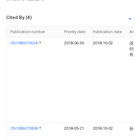
Cited By (4)
Publication number
Priority date
Publication date
Assi
CN108607463A
*
2018-06-30
2018-10-02
浙江
织物
有限
CN108607380A
*
2018-05-21
2018-10-02
孙田