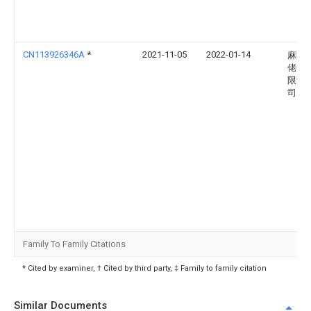
CN113926346A
*
2021-11-05
2022-01-14
麻阳
佬食
限责
司
Family To Family Citations
* Cited by examiner, † Cited by third party, ‡ Family to family citation
Similar Documents