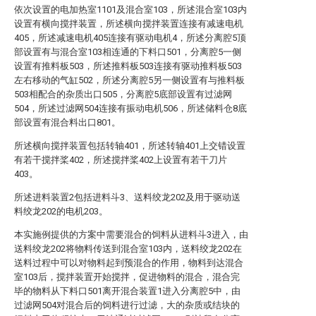
依次设置的电加热室1101及混合室103，所述混合室103内
设置有横向搅拌装置，所述横向搅拌装置连接有减速电机
405，所述减速电机405连接有驱动电机4，所述分离腔5顶
部设置有与混合室103相连通的下料口501，分离腔5一侧
设置有推料板503，所述推料板503连接有驱动推料板503
左右移动的气缸502，所述分离腔5另一侧设置有与推料板
503相配合的杂质出口505，分离腔5底部设置有过滤网
504，所述过滤网504连接有振动电机506，所述储料仓8底
部设置有混合料出口801。
所述横向搅拌装置包括转轴401，所述转轴401上交错设置
有若干搅拌桨402，所述搅拌桨402上设置有若干刀片
403。
所述进料装置2包括进料斗3、送料绞龙202及用于驱动送
料绞龙202的电机203。
本实施例提供的方案中需要混合的饲料从进料斗3进入，由
送料绞龙202将物料传送到混合室103内，送料绞龙202在
送料过程中可以对物料起到预混合的作用，物料到达混合
室103后，搅拌装置开始搅拌，促进物料的混合，混合完
毕的物料从下料口501离开混合装置1进入分离腔5中，由
过滤网504对混合后的饲料进行过滤，大的杂质或结块的