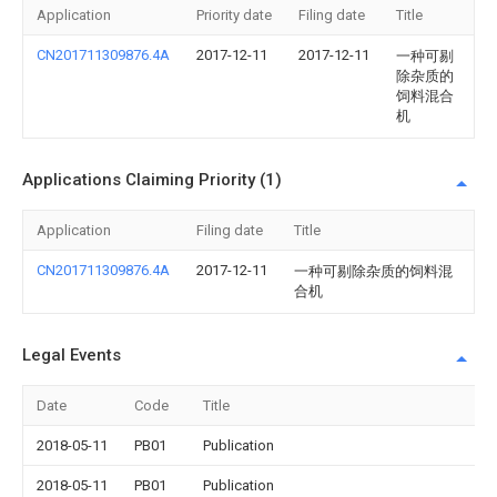
Application
Priority date
Filing date
Title
CN201711309876.4A
2017-12-11
2017-12-11
一种可剔
除杂质的
饲料混合
机
Applications Claiming Priority (1)
Application
Filing date
Title
CN201711309876.4A
2017-12-11
一种可剔除杂质的饲料混
合机
Legal Events
Date
Code
Title
2018-05-11
PB01
Publication
2018-05-11
PB01
Publication