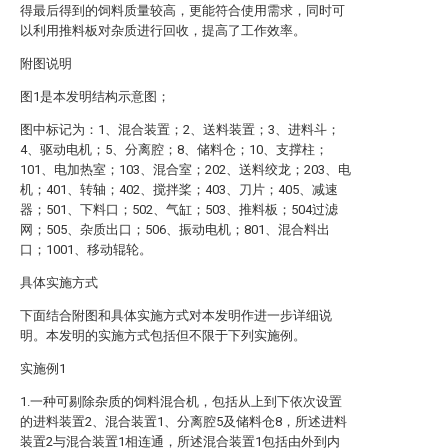
得最后得到的饲料质量较高，更能符合使用需求，同时可
以利用推料板对杂质进行回收，提高了工作效率。
附图说明
图1是本发明结构示意图；
图中标记为：1、混合装置；2、送料装置；3、进料斗；
4、驱动电机；5、分离腔；8、储料仓；10、支撑柱；
101、电加热室；103、混合室；202、送料绞龙；203、电
机；401、转轴；402、搅拌桨；403、刀片；405、减速
器；501、下料口；502、气缸；503、推料板；504过滤
网；505、杂质出口；506、振动电机；801、混合料出
口；1001、移动辊轮。
具体实施方式
下面结合附图和具体实施方式对本发明作进一步详细说
明。本发明的实施方式包括但不限于下列实施例。
实施例1
1.一种可剔除杂质的饲料混合机，包括从上到下依次设置
的进料装置2、混合装置1、分离腔5及储料仓8，所述进料
装置2与混合装置1相连通，所述混合装置1包括由外到内