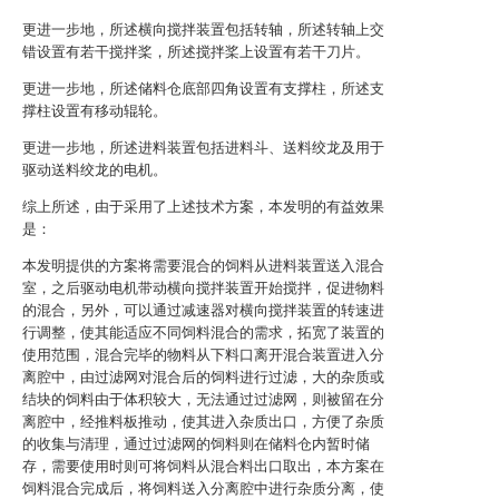
更进一步地，所述横向搅拌装置包括转轴，所述转轴上交
错设置有若干搅拌桨，所述搅拌桨上设置有若干刀片。
更进一步地，所述储料仓底部四角设置有支撑柱，所述支
撑柱设置有移动辊轮。
更进一步地，所述进料装置包括进料斗、送料绞龙及用于
驱动送料绞龙的电机。
综上所述，由于采用了上述技术方案，本发明的有益效果
是：
本发明提供的方案将需要混合的饲料从进料装置送入混合
室，之后驱动电机带动横向搅拌装置开始搅拌，促进物料
的混合，另外，可以通过减速器对横向搅拌装置的转速进
行调整，使其能适应不同饲料混合的需求，拓宽了装置的
使用范围，混合完毕的物料从下料口离开混合装置进入分
离腔中，由过滤网对混合后的饲料进行过滤，大的杂质或
结块的饲料由于体积较大，无法通过过滤网，则被留在分
离腔中，经推料板推动，使其进入杂质出口，方便了杂质
的收集与清理，通过过滤网的饲料则在储料仓内暂时储
存，需要使用时则可将饲料从混合料出口取出，本方案在
饲料混合完成后，将饲料送入分离腔中进行杂质分离，使