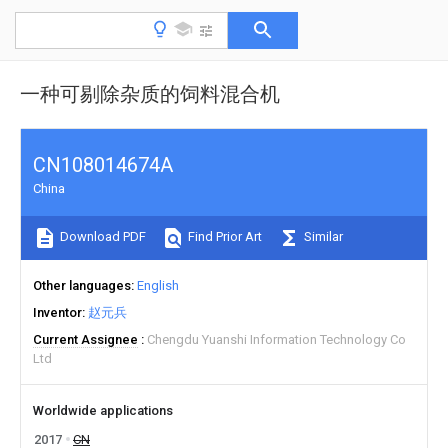
一种可剔除杂质的饲料混合机
CN108014674A
China
Download PDF
Find Prior Art
Similar
Other languages
English
Inventor
赵元兵
Current Assignee
Chengdu Yuanshi Information Technology Co
Ltd
Worldwide applications
2017
CN