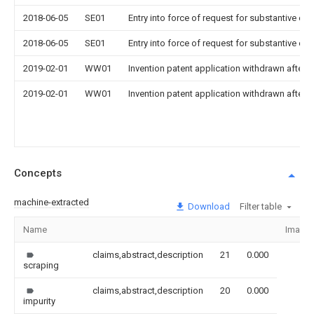
2018-06-05
SE01
Entry into force of request for substantive ex
2018-06-05
SE01
Entry into force of request for substantive ex
2019-02-01
WW01
Invention patent application withdrawn after p
2019-02-01
WW01
Invention patent application withdrawn after p
Concepts
machine-extracted
Download
Filter table
Name
Image
claims,abstract,description
21
0.000
scraping
claims,abstract,description
20
0.000
impurity