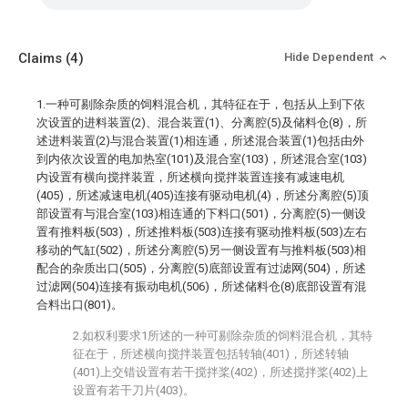
Claims
(4)
Hide Dependent
1.一种可剔除杂质的饲料混合机，其特征在于，包括从上到下依
次设置的进料装置(2)、混合装置(1)、分离腔(5)及储料仓(8)，所
述进料装置(2)与混合装置(1)相连通，所述混合装置(1)包括由外
到内依次设置的电加热室(101)及混合室(103)，所述混合室(103)
内设置有横向搅拌装置，所述横向搅拌装置连接有减速电机
(405)，所述减速电机(405)连接有驱动电机(4)，所述分离腔(5)顶
部设置有与混合室(103)相连通的下料口(501)，分离腔(5)一侧设
置有推料板(503)，所述推料板(503)连接有驱动推料板(503)左右
移动的气缸(502)，所述分离腔(5)另一侧设置有与推料板(503)相
配合的杂质出口(505)，分离腔(5)底部设置有过滤网(504)，所述
过滤网(504)连接有振动电机(506)，所述储料仓(8)底部设置有混
合料出口(801)。
2.如权利要求1所述的一种可剔除杂质的饲料混合机，其特
征在于，所述横向搅拌装置包括转轴(401)，所述转轴
(401)上交错设置有若干搅拌桨(402)，所述搅拌桨(402)上
设置有若干刀片(403)。