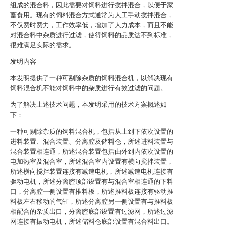
组成的混合料，因此需要对饲料进行搅拌混合，以便于家
畜食用。现有的饲料混合方式通常为人工手动搅拌混合，
不仅费时费力，工作效率低，增加了人力成本，而且不能
对混合料中杂质进行过滤，使得饲料的品质达不到标准，
很难满足实际的需求。
发明内容
本发明提供了一种可剔除杂质的饲料混合机，以解决现有
饲料混合机不能对饲料中的杂质进行有效过滤的问题。
为了解决上述技术问题，本发明采用的技术方案概述如
下：
一种可剔除杂质的饲料混合机，包括从上到下依次设置的
进料装置、混合装置、分离腔及储料仓，所述进料装置与
混合装置相连通，所述混合装置包括由外到内依次设置的
电加热室及混合室，所述混合室内设置有横向搅拌装置，
所述横向搅拌装置连接有减速电机，所述减速电机连接有
驱动电机，所述分离腔顶部设置有与混合室相连通的下料
口，分离腔一侧设置有推料板，所述推料板连接有驱动推
料板左右移动的气缸，所述分离腔另一侧设置有与推料板
相配合的杂质出口，分离腔底部设置有过滤网，所述过滤
网连接有振动电机，所述储料仓底部设置有混合料出口。