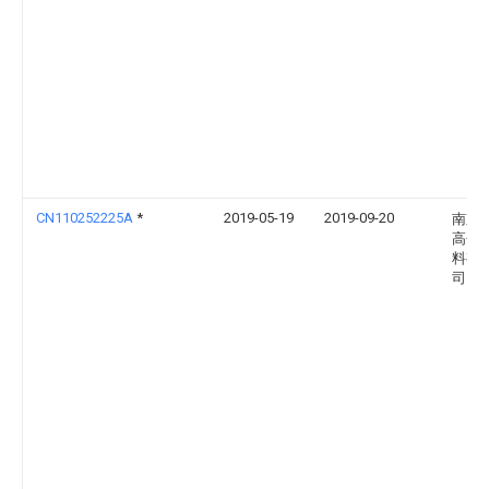
CN110252225A
*
2019-05-19
2019-09-20
南京
高分
料有
司