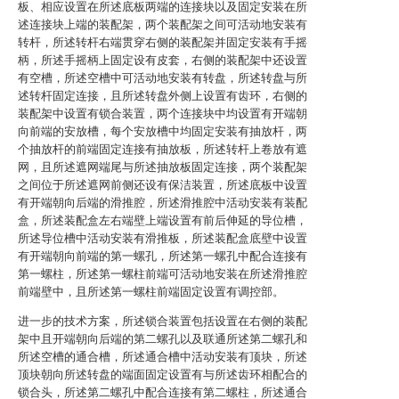
板、相应设置在所述底板两端的连接块以及固定安装在所
述连接块上端的装配架，两个装配架之间可活动地安装有
转杆，所述转杆右端贯穿右侧的装配架并固定安装有手摇
柄，所述手摇柄上固定设有皮套，右侧的装配架中还设置
有空槽，所述空槽中可活动地安装有转盘，所述转盘与所
述转杆固定连接，且所述转盘外侧上设置有齿环，右侧的
装配架中设置有锁合装置，两个连接块中均设置有开端朝
向前端的安放槽，每个安放槽中均固定安装有抽放杆，两
个抽放杆的前端固定连接有抽放板，所述转杆上卷放有遮
网，且所述遮网端尾与所述抽放板固定连接，两个装配架
之间位于所述遮网前侧还设有保洁装置，所述底板中设置
有开端朝向后端的滑推腔，所述滑推腔中活动安装有装配
盒，所述装配盒左右端壁上端设置有前后伸延的导位槽，
所述导位槽中活动安装有滑推板，所述装配盒底壁中设置
有开端朝向前端的第一螺孔，所述第一螺孔中配合连接有
第一螺柱，所述第一螺柱前端可活动地安装在所述滑推腔
前端壁中，且所述第一螺柱前端固定设置有调控部。
进一步的技术方案，所述锁合装置包括设置在右侧的装配
架中且开端朝向后端的第二螺孔以及联通所述第二螺孔和
所述空槽的通合槽，所述通合槽中活动安装有顶块，所述
顶块朝向所述转盘的端面固定设置有与所述齿环相配合的
锁合头，所述第二螺孔中配合连接有第二螺柱，所述通合