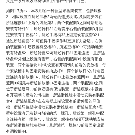
只是一系列等效或类似特征中的一个例子而已。
如图1-7所示，本发明的一种新型果蔬架装置，包括底板
2、相应设置在所述底板2两端的连接块1以及固定安装在
所述连接块1上端的装配架3，两个装配架3之间可活动地
安装有转杆31，所述转杆31右端贯穿右侧的装配架3并固
定安装有手摇柄32，所述手摇柄32上固定设有皮套321，
通过所述皮套321可使得手摇操作时更加省力舒适，右侧
的装配架3中还设置有空槽30，所述空槽30中可活动地安
装有转盘52，所述转盘52与所述转杆31固定连接，且所述
转盘52外侧上设置有齿环，右侧的装配架3中设置有锁合
装置，两个连接块1中均设置有开端朝向前端的安放槽，每
个安放槽中均固定安装有抽放杆6，两个抽放杆6的前端固
定连接有抽放板34，所述转杆31上卷放有遮网33，且所述
遮网33端尾与所述抽放板34固定连接，两个装配架3之间
位于所述遮网33前侧还设有保洁装置，所述底板2中设置
有开端朝向后端的滑推腔，所述滑推腔中活动安装有装配
盒4，所述装配盒4左右端壁上端设置有前后伸延的导位
槽，所述导位槽中活动安装有滑推板40，所述装配盒4底
壁中设置有开端朝向前端的第一螺孔，所述第一螺孔中配
合连接有第一螺柱43，所述第一螺柱43前端可活动地安装
在所述滑推腔前端壁中，且所述第一螺柱43前端固定设置
有调控部44。