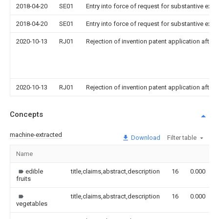
2018-04-20
SE01
Entry into force of request for substantive exa
2018-04-20
SE01
Entry into force of request for substantive exa
2020-10-13
RJ01
Rejection of invention patent application after 
2020-10-13
RJ01
Rejection of invention patent application after 
Concepts
machine-extracted
Download
Filter table
Name
edible
title,claims,abstract,description
16
0.000
fruits
title,claims,abstract,description
16
0.000
vegetables