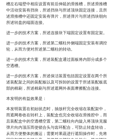
槽左右端壁中相应设置有前后伸延的滑推槽，所述滑推槽
中活动安装有挡块，所述挡块与所述顶块固定连接，且所
述滑推槽中还固定安装有弹片，所述弹片与所述挡块朝向
所述转盘的端面连接。
进一步的技术方案，所述连接块下端固定设置有固定架。
进一步的技术方案，所述第二螺柱外侧端固定安装有调控
轮，从而方便对所述第二螺柱的转动。
进一步的技术方案，所述装配盒通过面板将内部分成多个
空透槽。
进一步的技术方案，所述保洁装置包括固定设置在两个所
述装配架之间的装配板以及可拆卸的设置于所述装配板底
部的棉刷，所述棉刷与所述遮网外表面摩擦配合连接。
本发明的有益效果是：
本发明装置在初始状态时，抽放杆完全收缩在装配架中，
而遮网卷收在转杆上，装配盒也完全收缩在滑推腔中，而
且装配盒中的空透槽空置，第二螺柱向内旋入将顶块克服
弹片向内顶压而使锁合头与齿环配合，可防止转盘转动，
从而方便整体的搬运；需要对果蔬进行遮阳操作时，先将