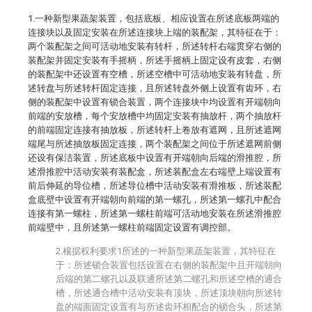
1.一种新型果蔬架装置，包括底板、相应设置在所述底板两端的
连接块以及固定安装在所述连接块上端的装配架，其特征在于：
两个装配架之间可活动地安装有转杆，所述转杆右端贯穿右侧的
装配架并固定安装有手摇柄，所述手摇柄上固定设有皮套，右侧
的装配架中还设置有空槽，所述空槽中可活动地安装有转盘，所
述转盘与所述转杆固定连接，且所述转盘外侧上设置有齿环，右
侧的装配架中设置有锁合装置，两个连接块中均设置有开端朝向
前端的安放槽，每个安放槽中均固定安装有抽放杆，两个抽放杆
的前端固定连接有抽放板，所述转杆上卷放有遮网，且所述遮网
端尾与所述抽放板固定连接，两个装配架之间位于所述遮网前侧
还设有保洁装置，所述底板中设置有开端朝向后端的滑推腔，所
述滑推腔中活动安装有装配盒，所述装配盒左右端壁上端设置有
前后伸延的导位槽，所述导位槽中活动安装有滑推板，所述装配
盒底壁中设置有开端朝向前端的第一螺孔，所述第一螺孔中配合
连接有第一螺柱，所述第一螺柱前端可活动地安装在所述滑推腔
前端壁中，且所述第一螺柱前端固定设置有调控部。
2.根据权利要求1所述的一种新型果蔬架装置，其特征在
于：所述锁合装置包括设置在右侧的装配架中且开端朝向
后端的第二螺孔以及联通所述第二螺孔和所述空槽的通合
槽，所述通合槽中活动安装有顶块，所述顶块朝向所述转
盘的端面固定设置有与所述齿环相配合的锁合头，所述第