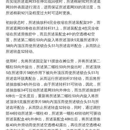
而实现所述遮网33在伸出或回收时，所述棉刷92对所述遮
网33外表面进行清洁，进而保证所述遮网33的清洁度，当
所述棉刷92污染程度过大时可适时更换。
初始状态时，所述抽放杆6完全收缩在所述装配架3中，而
所述遮网33卷收在所述转杆31上，所述装配盒4也完全收
缩在所述滑推腔中，而且所述装配盒4中的空透槽42空
置，所述第二螺柱53向内旋入将所述顶块5克服所述弹片
58向内顶压而使所述锁合头51与所述齿环配合，从而防止
所述转盘52转动。
使用时，先将所述固定架11摆放在摊位旁，并将所述第二
螺柱53向外旋出，所述第二螺柱53向外旋出时，所述顶块
5在所述弹片58的作用下被向外顶压而使所述锁合头51与
所述齿环脱离配合，从而运行所述转杆31转动，而后将所
述抽放板34向外拉动，由于所述转杆31可转动，因此，所
述抽放板34可拉动所述遮网33向外伸出，而当所述抽放杆
6伸出一定长度后，重新将所述第二螺柱53向内旋入将所
述顶块5克服所述弹片58向内顶压而使所述锁合头51与所
述齿环配合，从而防止所述转盘52转动，同时，通过调控
部44转动所述第一螺柱43，所述第一螺柱43转动时可驱动
所述装配盒4向外伸出，所述装配盒4伸出后，将所述滑推
板40向外滑动而使所述空透槽42露出，再往所述空透槽42