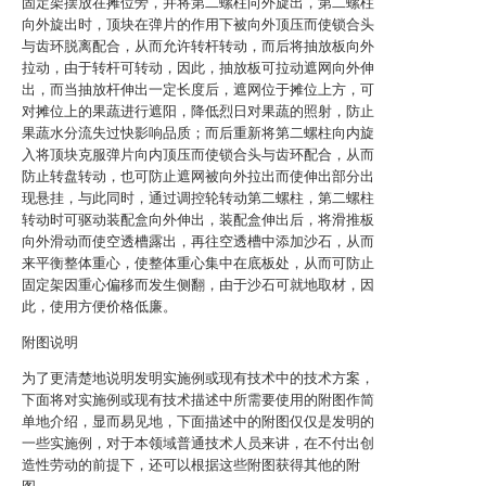
固定架摆放在摊位旁，并将第二螺柱向外旋出，第二螺柱
向外旋出时，顶块在弹片的作用下被向外顶压而使锁合头
与齿环脱离配合，从而允许转杆转动，而后将抽放板向外
拉动，由于转杆可转动，因此，抽放板可拉动遮网向外伸
出，而当抽放杆伸出一定长度后，遮网位于摊位上方，可
对摊位上的果蔬进行遮阳，降低烈日对果蔬的照射，防止
果蔬水分流失过快影响品质；而后重新将第二螺柱向内旋
入将顶块克服弹片向内顶压而使锁合头与齿环配合，从而
防止转盘转动，也可防止遮网被向外拉出而使伸出部分出
现悬挂，与此同时，通过调控轮转动第二螺柱，第二螺柱
转动时可驱动装配盒向外伸出，装配盒伸出后，将滑推板
向外滑动而使空透槽露出，再往空透槽中添加沙石，从而
来平衡整体重心，使整体重心集中在底板处，从而可防止
固定架因重心偏移而发生侧翻，由于沙石可就地取材，因
此，使用方便价格低廉。
附图说明
为了更清楚地说明发明实施例或现有技术中的技术方案，
下面将对实施例或现有技术描述中所需要使用的附图作简
单地介绍，显而易见地，下面描述中的附图仅仅是发明的
一些实施例，对于本领域普通技术人员来讲，在不付出创
造性劳动的前提下，还可以根据这些附图获得其他的附