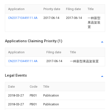
Application
Priority date
Filing date
Title
CN201710449111.4A
2017-06-14
2017-06-14
一种新型
果蔬架装
置
Applications Claiming Priority (1)
Application
Filing date
Title
CN201710449111.4A
2017-06-14
一种新型果蔬架装置
Legal Events
Date
Code
Title
2018-03-27
PB01
Publication
2018-03-27
PB01
Publication