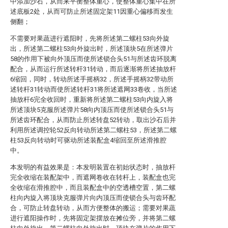
中添加沙石，从而来平衡整体重心，使整体重心集中在所
述底板2处，从而可防止所述固定架11因重心偏移而发生
侧翻；
不需要对果蔬进行遮阳时，先将所述第二螺柱53向外旋
出，所述第二螺柱53向外旋出时，所述顶块5在所述弹片
58的作用下被向外顶压而使所述锁合头51与所述齿环脱离
配合，从而运行所述转杆31转动，而后逐渐将所述抽放杆
6缩回，同时，转动所述手摇柄32，所述手摇柄32带动所
述转杆31转动而使所述转杆31将所述遮网33卷收，当所述
抽放杆6完全收回时，重新将所述第二螺柱53向内旋入将
所述顶块5克服所述弹片58向内顶压而使所述锁合头51与
所述齿环配合，从而防止所述转盘52转动，取出沙石后并
利用所述调控轮52反向转动所述第二螺柱53，所述第二螺
柱53反向转动时可驱动所述装配盒4缩回至所述滑推腔
中。
本发明的有益效果是：本发明装置在初始状态时，抽放杆
完全收缩在装配架中，而遮网卷收在转杆上，装配盒也完
全收缩在滑推腔中，而且装配盒中的空透槽空置，第二螺
柱向内旋入将顶块克服弹片向内顶压而使锁合头与齿环配
合，可防止转盘转动，从而方便整体的搬运；需要对果蔬
进行遮阳操作时，先将固定架摆放在摊位旁，并将第二螺