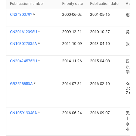
Publication number
Priority date
Publication date
Assi
CN2430079Y
*
2000-06-02
2001-05-16
惠国
CN201612398U
*
2009-12-21
2010-10-27
吴铁
CN103027535A
*
2011-10-09
2013-04-10
张永
CN204245752U
*
2014-11-26
2015-04-08
四川
职业
学院
GB2528853A
*
2014-07-31
2016-02-10
Korc
Dolin
Z O O
CN105919348A
*
2016-06-24
2016-09-07
无锡
山镇
水蜜
业合