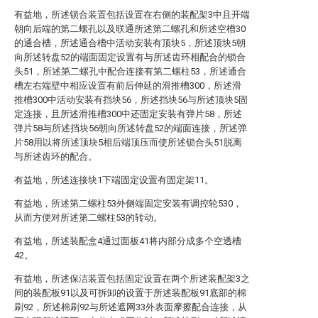
有益地，所述锁合装置包括设置在右侧的装配架3中且开端
朝向后端的第二螺孔以及联通所述第二螺孔和所述空槽30
的通合槽，所述通合槽中活动安装有顶块5，所述顶块5朝
向所述转盘52的端面固定设置有与所述齿环相配合的锁合
头51，所述第二螺孔中配合连接有第二螺柱53，所述通合
槽左右端壁中相应设置有前后伸延的滑推槽300，所述滑
推槽300中活动安装有挡块56，所述挡块56与所述顶块5固
定连接，且所述滑推槽300中还固定安装有弹片58，所述
弹片58与所述挡块56朝向所述转盘52的端面连接，所述弹
片58用以将所述顶块5相后端顶压而使所述锁合头51脱离
与所述齿环的配合。
有益地，所述连接块1下端固定设置有固定架11。
有益地，所述第二螺柱53外侧端固定安装有调控轮530，
从而方便对所述第二螺柱53的转动。
有益地，所述装配盒4通过面板41将内部分成多个空透槽
42。
有益地，所述保洁装置包括固定设置在两个所述装配架3之
间的装配板91以及可拆卸的设置于所述装配板91底部的棉
刷92，所述棉刷92与所述遮网33外表面摩擦配合连接，从