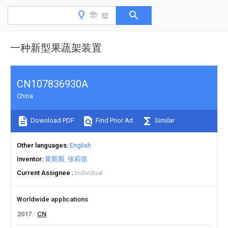
一种新型果蔬架装置
CN107836930A
China
Download PDF
Find Prior Art
Similar
Other languages
English
Inventor
黄斯斯
张莉笛
Current Assignee
Individual
Worldwide applications
2017
CN