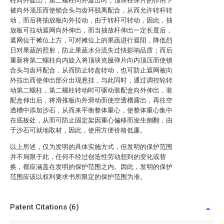
柱向外旋出，第二螺柱向外旋出时，顶块在弹片的作用下
被向外顶压而使锁合头与齿环脱离配合，从而允许转杆转
动，而后将抽放板向外拉动，由于转杆可转动，因此，抽
放板可拉动遮网向外伸出，而当抽放杆伸出一定长度后，
遮网位于摊位上方，可对摊位上的果蔬进行遮阳，降低烈
日对果蔬的照射，防止果蔬水分流失过快影响品质；而后
重新将第二螺柱向内旋入将顶块克服弹片向内顶压而使锁
合头与齿环配合，从而防止转盘转动，也可防止遮网被向
外拉出而使伸出部分出现悬挂，与此同时，通过调控轮转
动第二螺柱，第二螺柱转动时可驱动装配盒向外伸出，装
配盒伸出后，将滑推板向外滑动而使空透槽露出，再往空
透槽中添加沙石，从而来平衡整体重心，使整体重心集中
在底板处，从而可防止固定架因重心偏移而发生侧翻，由
于沙石可就地取材，因此，使用方便价格低廉。
以上所述，仅为发明的具体实施方式，但发明的保护范围
并不局限于此，任何不经过创造性劳动想到的变化或替
换，都应涵盖在发明的保护范围之内。因此，发明的保护
范围应该以权利要求书所限定的保护范围为准。
Patent Citations (6)