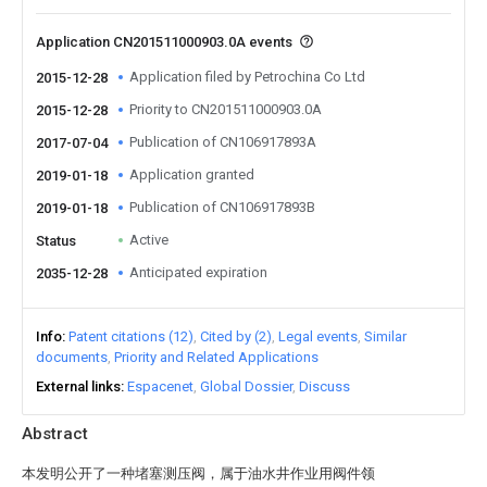
Application CN201511000903.0A events
Application filed by Petrochina Co Ltd
2015-12-28
Priority to CN201511000903.0A
2015-12-28
Publication of CN106917893A
2017-07-04
Application granted
2019-01-18
Publication of CN106917893B
2019-01-18
Active
Status
Anticipated expiration
2035-12-28
Info
Patent citations (12)
Cited by (2)
Legal events
Similar
documents
Priority and Related Applications
External links
Espacenet
Global Dossier
Discuss
Abstract
本发明公开了一种堵塞测压阀，属于油水井作业用阀件领