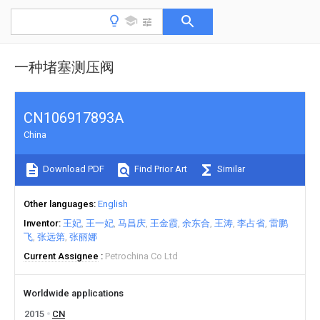
一种堵塞测压阀
CN106917893A
China
Download PDF
Find Prior Art
Similar
Other languages
English
Inventor
王妃
王一妃
马昌庆
王金霞
余东合
王涛
李占省
雷鹏
飞
张远第
张丽娜
Current Assignee
Petrochina Co Ltd
Worldwide applications
2015
CN