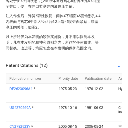
阀处于图4关闭状态，少量液体通过阀芯6的传压孔6.4回流
至井口，便于在井口监测井内液体压力值。
注入作业后，弹簧5弹性恢复，阀体4下端面45度锥形孔4.4
内表面与阀芯6中部大径凸台6.2上端45度锥面紧贴，堵塞
测压阀关闭，如图2。
以上所述仅为本发明的较佳实施例，并不用以限制本发
明，凡在本发明的精神和原则之内，所作的任何修改、等
同替换、改进等，均应包含在本发明的保护范围之内。
Patent Citations (12)
Publication number
Priority date
Publication date
Assi
DE2623096A1
*
1975-05-23
1976-12-02
Hydri
US4270569A
*
1978-10-16
1981-06-02
Chris
Inc.
CN2782923Y
*
2005-08-15
2006-05-24
王建