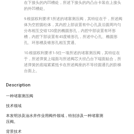
在下接头的内凹槽处，所述下接头的内凸台卡装在上接头
的外凹槽处。
9.根据权利要求1所述的堵塞测压阀，其特征在于，所述阀
体为空腔圆柱体，其内腔上部设置有中心孔及沿圆周均匀
分布相互交错120度的椭圆形孔，内腔中部设置有环形
槽，内腔下部设置有45度锥形孔，所述中心孔、椭圆形
孔、环形槽及锥形孔相互贯通。
10.根据权利要求1-5任一项所述的堵塞测压阀，其特征在
于，所述弹簧上端面与所述阀芯大径凸台下端面贴合，所
述弹簧的底端紧紧抵卡在所述阀座的不等径圆通孔的阶梯
台面上。
Description
一种堵塞测压阀
技术领域
本发明涉及油水井作业用阀件领域，特别涉及一种堵塞测
压阀。
背景技术