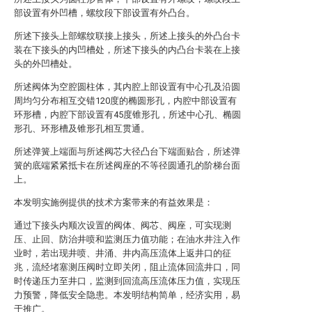
部设置有外凹槽，螺纹段下部设置有外凸台。
所述下接头上部螺纹联接上接头，所述上接头的外凸台卡
装在下接头的内凹槽处，所述下接头的内凸台卡装在上接
头的外凹槽处。
所述阀体为空腔圆柱体，其内腔上部设置有中心孔及沿圆
周均匀分布相互交错120度的椭圆形孔，内腔中部设置有
环形槽，内腔下部设置有45度锥形孔，所述中心孔、椭圆
形孔、环形槽及锥形孔相互贯通。
所述弹簧上端面与所述阀芯大径凸台下端面贴合，所述弹
簧的底端紧紧抵卡在所述阀座的不等径圆通孔的阶梯台面
上。
本发明实施例提供的技术方案带来的有益效果是：
通过下接头内顺次设置的阀体、阀芯、阀座，可实现测
压、止回、防治井喷和监测压力值功能；在油水井注入作
业时，若出现井喷、井涌、井内高压流体上返井口的征
兆，流经堵塞测压阀时立即关闭，阻止流体回流井口，同
时传递压力至井口，监测到回流高压流体压力值，实现压
力预警，降低安全隐患。本发明结构简单，经济实用，易
于推广。