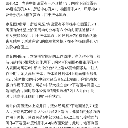
形孔4.2，内腔中部设置有一环形槽4.3，内腔下部设置有
45度锥形孔4.4，所述中心孔4.1、椭圆形孔4.2、环形槽4.3
及锥形孔4.4相互贯通，用于液体流通。
参见图3所示，所述阀座7内设置有不等径中心圆通孔7.1，
阀座7的外壁上沿圆周均匀分布有六个轴向圆弧通槽7.2，
相互交错60度，用于液体流通，所述阀座7的横截面为轮
齿形结构；所述弹簧5的底端紧紧抵卡在不等径圆通孔7.1
的阶梯台面上。
参见图4所示，本发明实施例的工作原理：注入作业前，阀
芯6在弹簧5预紧力的作用下，阀体4下端面45度锥形孔4.4
内表面与阀芯6中部大径凸台6.2上端45度锥面紧贴；注入
作业时，泵入高压液体，液体通过阀体4上端面椭圆形孔
4.2，液体推动阀芯6中部大径凸台6.2上端面，弹簧5在预
紧力作用下压缩，阀芯6中部大径凸台6.2下端面与阀座7上
端面贴合，同时液体经阀座7圆弧通槽7.2注入井内；此
时，堵塞测压阀处于图1开启状态。
若井内高压液体上返井口，液体经阀座7下端面通孔7.1流
入，推动阀芯6中部大径凸台6.2下端面，弹簧5在预紧力的
作用下伸长，使得阀芯6中部大径凸台6.2上端45度锥面与
阀体4下端面45度锥形孔4.4内表面紧贴，此时，堵塞测压