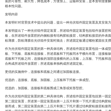
装的可靠性、耐久性，降低成本，方便加工、运输和安装，是本发明需要
根本性问题。
发明内容
本发明针对背景技术中提出的问题，提出一种光伏组件固定装置及其安装
本发明提出了一种光伏组件固定装置，所述组件固定装置包括组件放置腔
板，在所述组件放置腔的内侧粘接有结构胶粘接层，结构胶粘接层的外表
粘薄膜，防粘薄膜在光伏组件安装时揭去；所述固定板通过螺栓紧固在支
作为光伏组件固定装置的第一种具体结构，所述组件固定装置包括一体成
板、下托板、底板和连接板，所述底板和下托板同水平横向布置，连接板
底板和下托板之间，连接板的顶部连接横向的上压板，上压板、下托板和
合构成所述组件放置腔；所述底板单独构成所述固定板。
更优的实施例中，连接板和底板之间通过加固板连接。
优选的，连接板、底板、加固板、上压板和下托板一体成型。
优选的，加固板、连接板和底板围成三角形或矩形型腔。
作为光伏组件固定装置的第二种具体结构，所述组件固定装置包括第一固
第二固定装置，所述第一固定装置由第一上压片和第一下托片通过结构胶
接而成，第二固定装置由第二上压片和第二下托片通过结构胶粘接层粘接