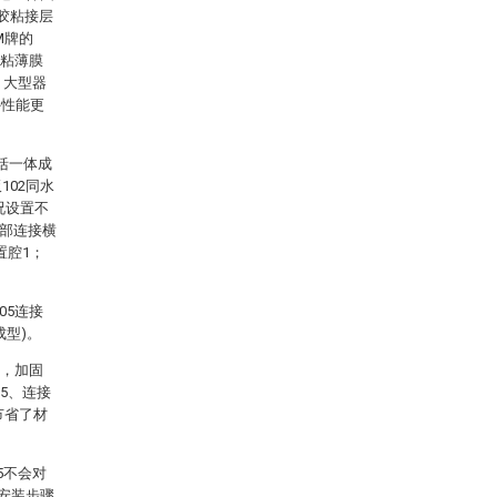
胶粘接层
M牌的
防粘薄膜
、大型器
外性能更
括一体成
102同水
况设置不
顶部连接横
置腔1；
05连接
成型)。
示，加固
05、连接
节省了材
5不会对
对安装步骤