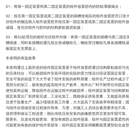
S1：将第一固定装置和第二固定装置的组件放置腔内的防粘薄膜揭去；
S2：按压第一固定装置或第二固定装置的插槽使相应的组件放置腔开口张
伏组件的侧边插入组件放置腔并按压第一固定装置或第二固定装置的组件
成端，使光伏组件与腔内的结构胶粘接层粘接；
S3：将S2处理后的相邻光伏组件对接：将第一固定装置的插槽与第二固定
槽插接，同时各插槽的通孔组合形成螺栓孔；螺栓穿过螺栓孔将各插槽组
板固定在支撑架上。
本发明的有益效果
本发明通过上面所述的组件固定装置基于组件放置腔通过结构胶粘接层与
的完美结合，可以根据组件安装环境的实际的受力情况分段设置固定装置
安全可靠的前提下大大节省了组件安装的材料用量；组件生产过程中减少
置部分的加工，能有效的提高组件生产效率，组件出厂时不附带任何固定
便包装和运输，降低组件在运输过程中的破损率；组件固定装置与结构胶
固定装置出厂前拼装完成，工业化加工，既能保证拼装质量，又能提高拼
且便于批量生产，减少现场安装工作量，大大提高了安装效率和精准度；
与组件在现场安装过程操作简单、方便，对施工人员综合素质要求也不高
场管理和保证工程进度；相比传统压块安装内嵌橡胶垫而言更加牢固可靠
限更长、抗老化性能更加、更加有效防止组件脱落、组件与固定装置柔性
式能更加有效的保护组件受损等；组件固定装置采用横断面贯通型铝合金