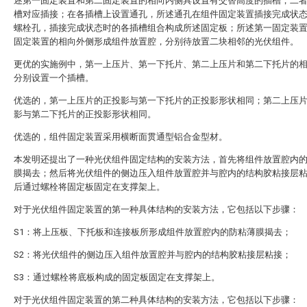
述第一固定装置和第二固定装置的相向内侧具设置有交替高度的插槽，二
槽对应插接；在各插槽上设置通孔，所述通孔在组件固定装置插接完成状
螺栓孔，插接完成状态时的各插槽组合构成所述固定板；所述第一固定装
固定装置的相向外侧形成组件放置腔，分别待放置二块相邻的光伏组件。
更优的实施例中，第一上压片、第一下托片、第二上压片和第二下托片的
分别设置一个插槽。
优选的，第一上压片的正投影与第一下托片的正投影形状相同；第二上压
影与第二下托片的正投影形状相同。
优选的，组件固定装置采用横断面贯通型铝合金型材。
本发明还提出了一种光伏组件固定结构的安装方法，首先将组件放置腔内
膜揭去；然后将光伏组件的侧边压入组件放置腔并与腔内的结构胶粘接层
后通过螺栓将固定板固定在支撑架上。
对于光伏组件固定装置的第一种具体结构的安装方法，它包括以下步骤：
S1：将上压板、下托板和连接板所形成组件放置腔内的防粘薄膜揭去；
S2：将光伏组件的侧边压入组件放置腔并与腔内的结构胶粘接层粘接；
S3：通过螺栓将底板构成的固定板固定在支撑架上。
对于光伏组件固定装置的第二种具体结构的安装方法，它包括以下步骤：