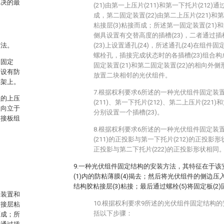
解决的最
(21)由第一上压片(211)和第一下托片(212)
成，第二固定装置(22)由第二上压片(221)和
粘接层(3)粘接而成；所述第一固定装置(21)和
侧具设置有交替高度的插槽(23)，二者通过插
方法。
(23)上设置通孔(24)，所述通孔(24)在组
螺栓孔，插接完成状态时的各插槽(23)组合构
和固定
固定装置(21)和第二固定装置(22)的相向外侧
面设有防
放置二块相邻的光伏组件。
撑架上。
7.根据权利要求6所述的一种光伏组件固定装
型的上压
(211)、第一下托片(212)、第二上压片(221
纵向立于
分别设置一个插槽(23)。
连接板组
8.根据权利要求6所述的一种光伏组件固定装
(211)的正投影与第一下托片(212)的正投影形
正投影与第二下托片(222)的正投影形状相同
9.一种光伏组件固定结构的安装方法，其特征在于
(1)内的防粘薄膜(4)揭去；然后将光伏组件的侧边压
结构胶粘接层(3)粘接；最后通过螺栓(5)将固定板(2)
定装置和
10.根据权利要求9所述的光伏组件固定结构
粘接层粘
括以下步骤：
而成；所