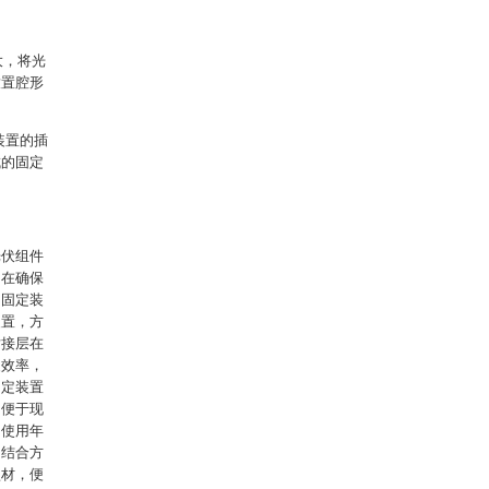
大，将光
放置腔形
装置的插
成的固定
光伏组件
，在确保
了固定装
装置，方
粘接层在
装效率，
固定装置
，便于现
、使用年
的结合方
型材，便