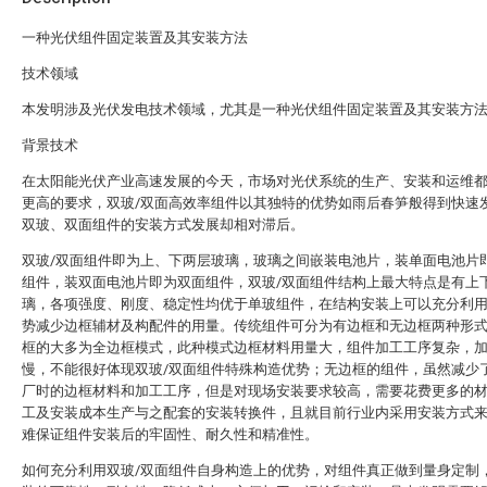
一种光伏组件固定装置及其安装方法
技术领域
本发明涉及光伏发电技术领域，尤其是一种光伏组件固定装置及其安装方
背景技术
在太阳能光伏产业高速发展的今天，市场对光伏系统的生产、安装和运维
更高的要求，双玻/双面高效率组件以其独特的优势如雨后春笋般得到快速
双玻、双面组件的安装方式发展却相对滞后。
双玻/双面组件即为上、下两层玻璃，玻璃之间嵌装电池片，装单面电池片
组件，装双面电池片即为双面组件，双玻/双面组件结构上最大特点是有上
璃，各项强度、刚度、稳定性均优于单玻组件，在结构安装上可以充分利
势减少边框辅材及构配件的用量。传统组件可分为有边框和无边框两种形
框的大多为全边框模式，此种模式边框材料用量大，组件加工工序复杂，
慢，不能很好体现双玻/双面组件特殊构造优势；无边框的组件，虽然减少
厂时的边框材料和加工工序，但是对现场安装要求较高，需要花费更多的
工及安装成本生产与之配套的安装转换件，且就目前行业内采用安装方式
难保证组件安装后的牢固性、耐久性和精准性。
如何充分利用双玻/双面组件自身构造上的优势，对组件真正做到量身定制