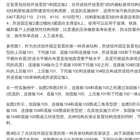
定装置包括组件放置腔1和固定板2，在所述组件放置腔1的内侧粘接有结构
3(结构胶粘接层即建筑性结构用胶，优选的实施例中，选用市场可购买的3
SAFT系列2110、2155、4110、4155型号)，结构胶粘接层3的外表面设有
4；所述固定板2通过螺栓5紧固在支撑架6上。使用可以应用于玻璃、铁路
械和窗户上的建筑性结构用胶，比普通的压块橡胶条寿命更长，防水防紫
佳，操作简单高效，人工成本低。
参照图1，作为光伏组件固定装置的第一种具体结构，所述组件固定装置包
型的上压板101、下托板102、底板103和连接板104，所述底板103和下托板
平横向布置(所述水平横向布置是指地面需要严格水平，高度可根据具体情
同的高度)，连接板104纵向立于底板103和下托板102之间，连接板104的
向的上压板101，上压板101、下托板102和连接板104组合构成所述组件放
所述底板103单独构成所述固定板2。
在一些实施例中，如图2和图3所示，连接板104和底板103之间通过加固板1
(优选的，连接板104、底板103、加固板105、上压板101和下托板102一体
如图2所示，加固板105、连接板104和底板103围成三角形型腔；如图3所
板105、连接板104和底板103围成矩形型腔；在其他实施方式中，加固板1
板104和底板103围成几何状型腔。此种结构在保证装置结构强度的同时，
料。
图4给出了光伏组件固定装置的第一种具体结构的安装状态，由于加固板10
安装步骤产生影响，故附图中未示出加固板105结构，下面结合图1和图4