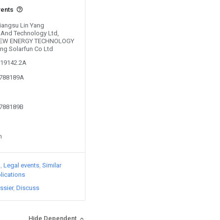
vents
Jiangsu Lin Yang
 And Technology Ltd,
NEW ENERGY TECHNOLOGY
ang Solarfun Co Ltd
219142.2A
6788189A
6788189B
n
)
Legal events
Similar
lications
ssier
Discuss
Hide Dependent