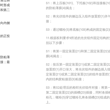
者通过插
S1：将上压板(101)、下托板(102)和连接板(
态时形成
的防粘薄膜(4)揭去；
置和第二
S2：将光伏组件的侧边压入组件放置腔(1)并
接；
相向内侧
S3：通过螺栓(5)将底板(103)构成的固定板(2
片的正投
11.根据权利要求9所述的光伏组件固定结构
括以下步骤：
S1：将第一固定装置(21)和第二固定装置(22
膜(4)揭去；
的防粘薄
粘接；最
S2：按压第一固定装置(21)或第二固定装置(2
放置腔(1)开口张大，将光伏组件的侧边插入组
定装置(21)或第二固定装置(22)的组件放置腔
内的结构胶粘接层(3)粘接；
S3：将S2处理后的相邻光伏组件对接：将第一固
第二固定装置(22)的插槽(23)插接，同时各插槽
栓孔；螺栓(5)穿过螺栓孔将各插槽(23)组成的
上。