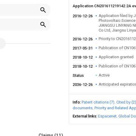
Application CN201611219142.2A e
Application filed by 
2016-12-26
Photovoltaic Science
JIANGSU LINYANG 
Co Ltd, Jiangsu Liny
Priority to CN201611
2016-12-26
Publication of CN10
2017-05-31
Application granted
2018-10-12
Publication of CN10
2018-10-12
Active
Status
Anticipated expiratio
2036-12-26
Info
Patent citations (7)
Cited by (2
documents
Priority and Related App
External links
Espacenet
Global Do
Claims
(11)