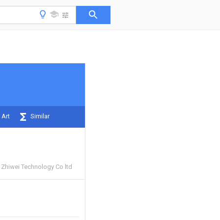
 Art
Similar
 Zhiwei Technology Co ltd