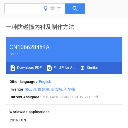
一种防碰撞内衬及制作方法
CN106628484A
China
Download PDF
Find Prior Art
Similar
Other languages
English
Inventor
郭云清
郎娟娟
胡雪梅
阎梦楠
Current Assignee
ZHEJIANG CCAV PRINTING CO Ltd
Worldwide applications
2016
CN