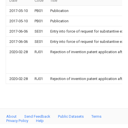
Date
Code
Title
2017-05-10
PB01
Publication
2017-05-10
PB01
Publication
2017-06-06
SE01
Entry into force of request for substantive exa
2017-06-06
SE01
Entry into force of request for substantive exa
2020-02-28
RJ01
Rejection of invention patent application after 
2020-02-28
RJ01
Rejection of invention patent application after 
About
Send Feedback
Public Datasets
Terms
Privacy Policy
Help