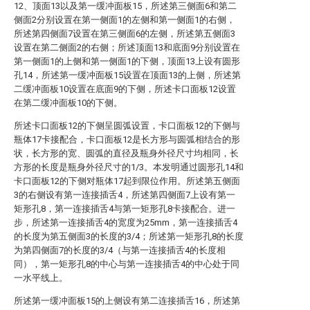
12、顶面13以及第一缓冲面板15，所述第三侧面6和第二
侧面2分别设置在第一侧面1的左侧和第一侧面1的右侧，
所述第四侧面7设置在第三侧面6的左侧，所述第五侧面3
设置在第二侧面2的右侧；所述顶面13和底面9分别设置在
第一侧面1的上侧和第一侧面1的下侧，顶面13上设有圆形
孔14，所述第一缓冲面板15设置在顶面13的上侧，所述第
二缓冲面板10设置在底面9的下侧，所述卡口面板12设置
在第二缓冲面板10的下侧。
所述卡口面板12的下侧呈圆弧设置，卡口面板12的下侧与
瓶体17卡接配合，卡口面板12是长方形与圆弧相结合的形
状，长方形的宽、圆弧的直径及瓶身外径尺寸均相同，长
方形的长度是瓶身外径尺寸的1/3。本发明通过圆形孔14和
卡口面板12的下侧对瓶体17起到限位作用。所述第五侧面
3的右侧设有第一连接插舌4，所述第四侧面7上设有第一
矩形孔8，第一连接插舌4与第一矩形孔8卡接配合。进一
步，所述第一连接插舌4的宽度为25mm，第一连接插舌4
的长度为第五侧面3的长度的3/4；所述第一矩形孔8的长度
为第四侧面7的长度的3/4（与第一连接插舌4的长度相
同），第一矩形孔8的中心与第一连接插舌4的中心处于同
一水平线上。
所述第一缓冲面板15的上侧设有第二连接插舌16，所述第