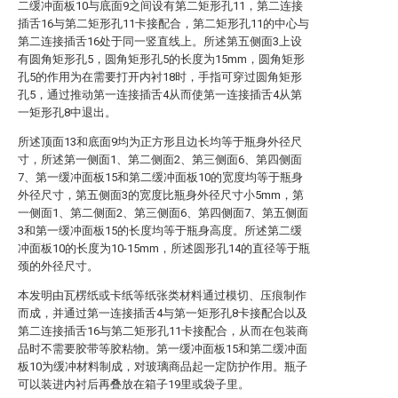
二缓冲面板10与底面9之间设有第二矩形孔11，第二连接
插舌16与第二矩形孔11卡接配合，第二矩形孔11的中心与
第二连接插舌16处于同一竖直线上。所述第五侧面3上设
有圆角矩形孔5，圆角矩形孔5的长度为15mm，圆角矩形
孔5的作用为在需要打开内衬18时，手指可穿过圆角矩形
孔5，通过推动第一连接插舌4从而使第一连接插舌4从第
一矩形孔8中退出。
所述顶面13和底面9均为正方形且边长均等于瓶身外径尺
寸，所述第一侧面1、第二侧面2、第三侧面6、第四侧面
7、第一缓冲面板15和第二缓冲面板10的宽度均等于瓶身
外径尺寸，第五侧面3的宽度比瓶身外径尺寸小5mm，第
一侧面1、第二侧面2、第三侧面6、第四侧面7、第五侧面
3和第一缓冲面板15的长度均等于瓶身高度。所述第二缓
冲面板10的长度为10-15mm，所述圆形孔14的直径等于瓶
颈的外径尺寸。
本发明由瓦楞纸或卡纸等纸张类材料通过模切、压痕制作
而成，并通过第一连接插舌4与第一矩形孔8卡接配合以及
第二连接插舌16与第二矩形孔11卡接配合，从而在包装商
品时不需要胶带等胶粘物。第一缓冲面板15和第二缓冲面
板10为缓冲材料制成，对玻璃商品起一定防护作用。瓶子
可以装进内衬后再叠放在箱子19里或袋子里。