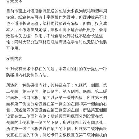
背景技术
目前市面上对酒瓶物流配送的包装大多数为纸箱和塑料周
转箱。纸箱包装可有十字隔板作为缓冲，但缓冲效果不佳
也不适用长途运输；塑料周转箱设有隔板，但由于投入成
本大，不考虑量身定做，隔板距离不适合酒瓶瓶身，会导
致基本失去缓冲作用，不能自动化卸货也不适合长途运
输；同时大部分玻璃材质瓶装商品在零售时也无防护包装
可使用。
发明内容
针对现有技术中存在的问题，本发明的目的在于提供一种
防碰撞内衬及制作方法。
所述的一种防碰撞内衬，其特征在于：包括第一侧面、第
二侧面、第三侧面、第四侧面、第五侧面、底面、第二缓
冲面板、卡口面板、顶面以及第一缓冲面板，所述第三侧
面和第二侧面分别设置在第一侧面的左侧和第一侧面的右
侧，所述第四侧面设置在第三侧面的左侧，所述第五侧面
设置在第二侧面的右侧；所述顶面和底面分别设置在第一
侧面的上侧和第一侧面的下侧，所述顶面上设有圆形孔，
所述第一缓冲面板设置在顶面的上侧，所述第二缓冲面板
设置在底面的下侧，所述卡口面板设置在第二缓冲面板的