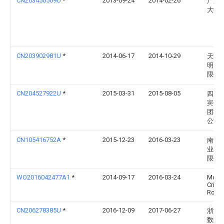
CN203450509U
*
2013-09-24
2014-02-26
广东
大学
CN203902981U
*
2014-06-17
2014-10-29
天津
明印
限公
CN204527922U
*
2015-03-31
2015-08-05
四川
宾普
团3D
公司
CN105416752A
*
2015-12-23
2016-03-23
南达
业股
限公
WO2016042477A1
*
2014-09-17
2016-03-24
Molte
Cristi
Rober
CN206278385U
*
2016-12-09
2017-06-27
浙江
数码