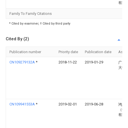
有限
Family To Family Citations
* Cited by examiner, † Cited by third party
Cited By (2)
Publication number
Priority date
Publication date
Assi
CN109279132A
*
2018-11-22
2019-01-29
广东
大学
CN109941553A
*
2019-02-01
2019-06-28
鸿兴
（中
有限