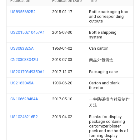
Publication
Publication Date
Title
US8955682B2
2015-02-17
Bottle packaging box
and corresponding
cutouts
US20150210457A1
2015-07-30
Bottle shipping
system
US3083825A
1963-04-02
Can carton
CN203033042U
2013-07-03
药品外包装盒
US20170349350A1
2017-12-07
Packaging case
US2163045A
1939-06-20
Carton and blank
therefor
CN106628484A
2017-05-10
一种防碰撞内衬及制作
方法
US10246216B2
2019-04-02
Blanks for display
package containing
cartomizer blister
pack and methods of
forming display