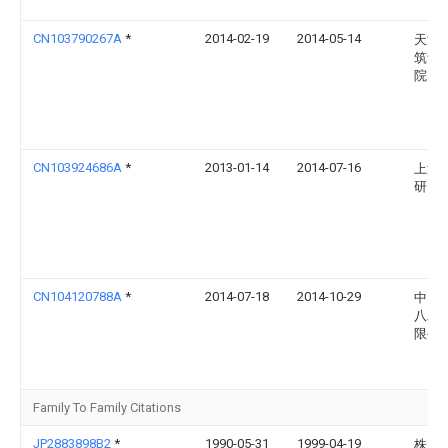
CN103790267A
*
2014-02-19
2014-05-14
天津
筑设
院
CN103924686A
*
2013-01-14
2014-07-16
上海
研究
CN104120788A
*
2014-07-18
2014-10-29
中国
八工
限公
Family To Family Citations
JP2883898B2
*
1990-05-31
1999-04-19
株木