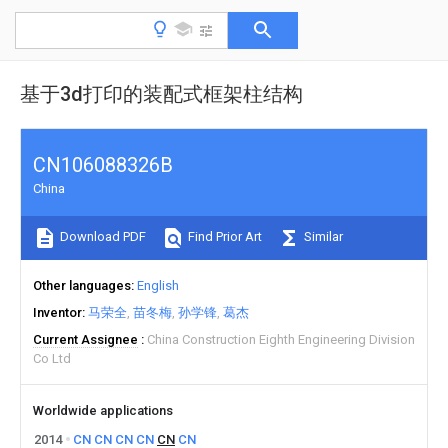
基于3d打印的装配式框架柱结构
CN106088326B
China
Download PDF
Find Prior Art
Similar
Other languages
English
Inventor
马荣全
苗冬梅
孙学锋
葛杰
Current Assignee
China Construction Eighth Engineering Division
Co Ltd
Worldwide applications
2014
CN
CN
CN
CN
CN
CN