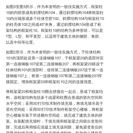
如图3至图5所示，作为本发明的一较佳实施方式，框架柱
10的内部形成有斜撑结构104，通过斜撑结构104将框架柱
10内分隔形成多个柱体空腔102。斜撑结构104与框架柱10
的柱壳体103之间成45°夹角，通过斜撑结构104形成了桁
架结构的框架柱10。框架柱10的结构为多种形状，可以是
T型、L型、和平直型，以适用于建筑主体的侧部、角部、
以及中间等位置。
如图2所示，作为本发明的一较佳实施方式，于柱体结构
101的顶部处设第一连接钢板107，于框架梁20的底部对应
第一连接钢板107设第二连接钢板207，将框架梁20搭设于
柱体结构101的顶部时，使得第二连接钢板207设于第一连
接钢板107上，将第一连接钢板107和第二连接钢板207焊
接固定。增加框架梁20和框架柱10之间的连接强度。
将框架梁20和框架柱10围合拼接在一起后，形成了框架结
构，该框架结构包括多个由梁和柱围合形成的竖向空间和
水平空间；采用3D打印技术制作填充墙，将填充墙吊装于
竖向空间处；采用3D打印技术制作桁架空心楼板，将桁架
空心楼板吊装于所述横向空间处，就完成了建筑主体的拼
装。在装配填充墙时，于填充墙和框架梁之间留出变形间
隙，完成后再用细石混凝土填充该间隙，避免梁变形后的