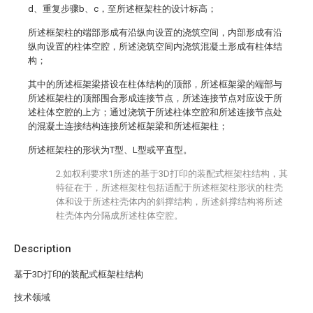
d、重复步骤b、c，至所述框架柱的设计标高；
所述框架柱的端部形成有沿纵向设置的浇筑空间，内部形成有沿
纵向设置的柱体空腔，所述浇筑空间内浇筑混凝土形成有柱体结
构；
其中的所述框架梁搭设在柱体结构的顶部，所述框架梁的端部与
所述框架柱的顶部围合形成连接节点，所述连接节点对应设于所
述柱体空腔的上方；通过浇筑于所述柱体空腔和所述连接节点处
的混凝土连接结构连接所述框架梁和所述框架柱；
所述框架柱的形状为T型、L型或平直型。
2.如权利要求1所述的基于3D打印的装配式框架柱结构，其
特征在于，所述框架柱包括适配于所述框架柱形状的柱壳
体和设于所述柱壳体内的斜撑结构，所述斜撑结构将所述
柱壳体内分隔成所述柱体空腔。
Description
基于3D打印的装配式框架柱结构
技术领域