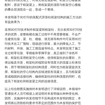
荷载传到填充墙上，对填充墙造成影响。桁架空心楼板装
配时，搭设于框架梁上，将框架梁的顶部与桁架空心楼板
的叠合层浇筑在一起，形成一个整体。
本发明基于3D打印的装配式异形柱框架结构的施工方法的
有益效果为：
采用3D打印技术制作框架梁和框架柱，充分发挥3D打印技
术的优势，使整栋楼在施工过程中不再需要模板、不会产
生建筑垃圾，梁、柱、楼板、填充墙等构件均可采用3D打
印技术在工厂预制，现场进行拼装，最大的降低人工、节
约材料、环保、施工工期迅速等特点。本发明实现了施工
全过程零垃圾、零模板和零脚手架，真正做到了绿色环
保。框架柱采用桁架空心结构，使得框架柱的自重轻，方
便运输及吊装，框架柱的端部设有强度大的混凝土柱体结
构，用于增强框架柱的结构强度，同时也为框架梁提供支
撑。框架柱的空心结构内后续浇筑有混凝土，且与框架梁
形成稳固的连接结构，确保框架柱的结构强度的同时，也
提高了框架柱和框架梁之间的连接强度。
以上结合附图实施例对本发明进行了详细说明，本领域中
普通技术人员可根据上述说明对本发明做出种种变化例。
因而，实施例中的某些细节不应构成对本发明的限定，本
发明将以所附权利要求书界定的范围作为本发明的保护范