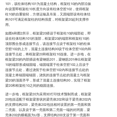
101，该柱体结构101为混凝土结构，框架柱10的内部沿纵
向设置即框架柱10长度方向设有柱体空腔102，使得框架
柱10的自重较轻，方便运输及吊装，又因端部设有柱体结
构101可满足框架柱的结构强度，对框架梁20起到支撑作
用。
如图6和图2所示，框架梁20搭设于框架柱10的端部处，即
设在柱体结构101的顶部，框架梁20的端部和框架柱10的
顶部围合形成连接节点，该连接节点设于框架柱10的柱体
空腔102的上方，混凝土连接结构30设于柱体空腔102内和
连接节点处，将框架梁20和框架柱10连接。进一步地，在
框架梁20的内部插设有梁钢筋201，梁钢筋201伸出框架梁
10的端部形成锚固端，锚固端置于柱体空腔102上且设于
连接节点处，通过浇筑于柱体空腔102内和连接节点处的
混凝土将锚固端锚固，浇筑的连接节点处的混凝土与框架
梁20的顶面齐平，形成了混凝土连接结构30，实现了框架
梁20和框架柱10之间的稳固连接。
进一步地，框架梁20为采用3D打印技术预制而成，框架梁
20包括适配于框架梁形状的梁壳体202和设于梁壳体202内
的支撑结构203，梁壳体202包括相对设置的第一壳面和第
二壳面、以及设于第一壳面和第二壳面一端的封闭面，梁
壳体202的横截面为U形，支撑结构203支设于第一壳面和