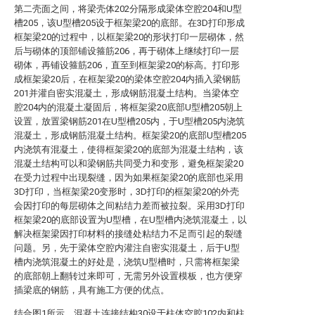
第二壳面之间，将梁壳体202分隔形成梁体空腔204和U型
槽205，该U型槽205设于框架梁20的底部。在3D打印形成
框架梁20的过程中，以框架梁20的形状打印一层砌体，然
后与砌体的顶部铺设箍筋206，再于砌体上继续打印一层
砌体，再铺设箍筋206，直至到框架梁20的标高。打印形
成框架梁20后，在框架梁20的梁体空腔204内插入梁钢筋
201并灌自密实混凝土，形成钢筋混凝土结构。当梁体空
腔204内的混凝土凝固后，将框架梁20底部U型槽205朝上
设置，放置梁钢筋201在U型槽205内，于U型槽205内浇筑
混凝土，形成钢筋混凝土结构。框架梁20的底部U型槽205
内浇筑有混凝土，使得框架梁20的底部为混凝土结构，该
混凝土结构可以和梁钢筋共同受力和变形，避免框架梁20
在受力过程中出现裂缝，因为如果框架梁20的底部也采用
3D打印，当框架梁20变形时，3D打印的框架梁20的外壳
会因打印的每层砌体之间粘结力差而被拉裂。采用3D打印
框架梁20的底部设置为U型槽，在U型槽内浇筑混凝土，以
解决框架梁因打印材料的接缝处粘结力不足而引起的裂缝
问题。另，先于梁体空腔内灌注自密实混凝土，后于U型
槽内浇筑混凝土的好处是，浇筑U型槽时，只需将框架梁
的底部朝上翻转过来即可，无需另外设置模板，也方便穿
插梁底的钢筋，具有施工方便的优点。
结合图1所示，混凝土连接结构30设于柱体空腔102内和柱