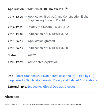
Application CN201610533405.0A events
Application filed by China Construction Eighth
2014-12-23
Engineering Division Co Ltd
Priority to CN201610533405.0A
2014-12-23
Publication of CN106088326A
2016-11-09
Application granted
2018-06-19
Publication of CN106088326B
2018-06-19
Active
Status
Anticipated expiration
2034-12-23
Info
Patent citations (22)
Non-patent citations (2)
Cited by (12)
Legal events
Similar documents
Priority and Related Applications
External links
Espacenet
Global Dossier
Discuss
Abstract