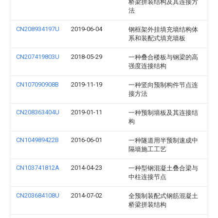
桥梁拼装结构及其连接方
法
CN208934197U
2019-06-04
钢框架外挂填充墙结构体
系和装配式填充墙板
CN207419803U
2018-05-29
一种叠合楼板与钢梁的高
强度连接结构
CN107090908B
2019-11-19
一种竖向预制构件节点连
接方法
CN208363404U
2019-01-11
一种预制墙板及其连接结
构
CN104989422B
2016-06-01
一种隧道用半预制速成中
隔墙施工工艺
CN103741812A
2014-04-23
一种型钢混凝土叠合梁与
中柱连接节点
CN203684108U
2014-07-02
全预制装配式钢筋混凝土
桥梁拼装结构