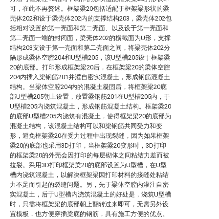
可，在此不再赘述。框架梁20包括适配于框架梁形状的梁
壳体202和设于梁壳体202内的支撑结构203，梁壳体202包
括相对设置的第一壳面和第二壳面、以及设于第一壳面和
第二壳面一端的封闭面，梁壳体202的横截面为U形，支撑
结构203支设于第一壳面和第二壳面之间，将梁壳体202分
隔形成梁体空腔204和U型槽205，该U型槽205设于框架梁
20的底部。打印形成框架梁20后，在框架梁20的梁体空腔
204内插入梁钢筋201并灌自密实混凝土，形成钢筋混凝土
结构。当梁体空腔204内的混凝土凝固后，将框架梁20底
部U型槽205朝上设置，放置梁钢筋201在U型槽205内，于
U型槽205内浇筑混凝土，形成钢筋混凝土结构。框架梁20
的底部U型槽205内浇筑有混凝土，使得框架梁20的底部为
混凝土结构，该混凝土结构可以和梁钢筋共同受力和变
形，避免框架梁20在受力过程中出现裂缝，因为如果框架
梁20的底部也采用3D打印，当框架梁20变形时，3D打印
的框架梁20的外壳会因打印的每层砌体之间粘结力差而被
拉裂。采用3D打印框架梁20的底部设置为U型槽，在U型
槽内浇筑混凝土，以解决框架梁因打印材料的接缝处粘结
力不足而引起的裂缝问题。另，先于梁体空腔内灌注自密
实混凝土，后于U型槽内浇筑混凝土的好处是，浇筑U型槽
时，只需将框架梁的底部朝上翻转过来即可，无需另外设
置模板，也方便穿插梁底的钢筋，具有施工方便的优点。