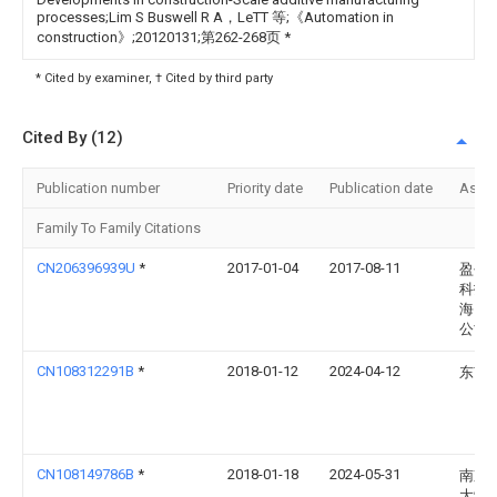
processes;Lim S Buswell R A，LeTT 等;《Automation in
construction》;20120131;第262-268页
*
* Cited by examiner, † Cited by third party
Cited By (12)
Publication number
Priority date
Publication date
Assi
Family To Family Citations
CN206396939U
*
2017-01-04
2017-08-11
盈创
科技
海）
公司
CN108312291B
*
2018-01-12
2024-04-12
东南
CN108149786B
*
2018-01-18
2024-05-31
南京
大学