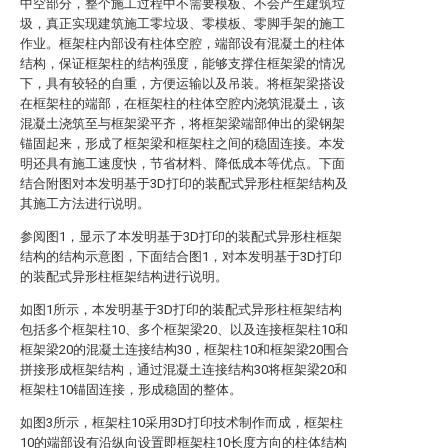
中空部分，整个施工过程中不需要模板、不会产生建筑垃
圾，真正实现建筑施工零垃圾、零模板、零脚手架的施工
作业。框架柱内部设有柱体空腔，端部设有混凝土的柱体
结构，保证框架柱的结构强度，能够支撑住框架梁的情况
下，具有较轻的自重，方便运输以及吊装。将框架梁搭设
在框架柱的端部，在框架柱的柱体空腔内浇筑混凝土，该
混凝土浇筑至与框架梁平齐，将框架梁端部伸出的梁钢架
锚固起来，形成了框架梁和框架柱之间的稳固连接。本发
明还具有施工速度快，节省材料、降低成本等优点。下面
结合附图对本发明基于3D打印的装配式异形柱框架结构及
其施工方法进行说明。
参阅图1，显示了本发明基于3D打印的装配式异形柱框架
结构的结构示意图，下面结合图1，对本发明基于3D打印
的装配式异形柱框架结构进行说明。
如图1所示，本发明基于3D打印的装配式异形柱框架结构
包括多个框架柱10、多个框架梁20、以及连接框架柱10和
框架梁20的混凝土连接结构30，框架柱10和框架梁20围合
拼接形成框架结构，通过混凝土连接结构30将框架梁20和
框架柱10锚固连接，形成稳固的整体。
如图3所示，框架柱10采用3D打印技术制作而成，框架柱
10的端部设有沿纵向设置即框架柱10长度方向的柱体结构