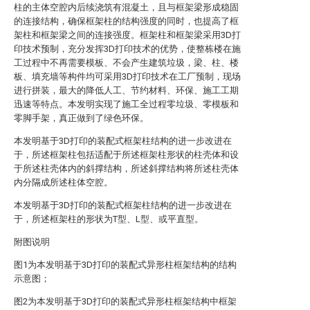
柱的主体空腔内后续浇筑有混凝土，且与框架梁形成稳固
的连接结构，确保框架柱的结构强度的同时，也提高了框
架柱和框架梁之间的连接强度。框架柱和框架梁采用3D打
印技术预制，充分发挥3D打印技术的优势，使整栋楼在施
工过程中不再需要模板、不会产生建筑垃圾，梁、柱、楼
板、填充墙等构件均可采用3D打印技术在工厂预制，现场
进行拼装，最大的降低人工、节约材料、环保、施工工期
迅速等特点。本发明实现了施工全过程零垃圾、零模板和
零脚手架，真正做到了绿色环保。
本发明基于3D打印的装配式框架柱结构的进一步改进在
于，所述框架柱包括适配于所述框架柱形状的柱壳体和设
于所述柱壳体内的斜撑结构，所述斜撑结构将所述柱壳体
内分隔成所述柱体空腔。
本发明基于3D打印的装配式框架柱结构的进一步改进在
于，所述框架柱的形状为T型、L型、或平直型。
附图说明
图1为本发明基于3D打印的装配式异形柱框架结构的结构
示意图；
图2为本发明基于3D打印的装配式异形柱框架结构中框架