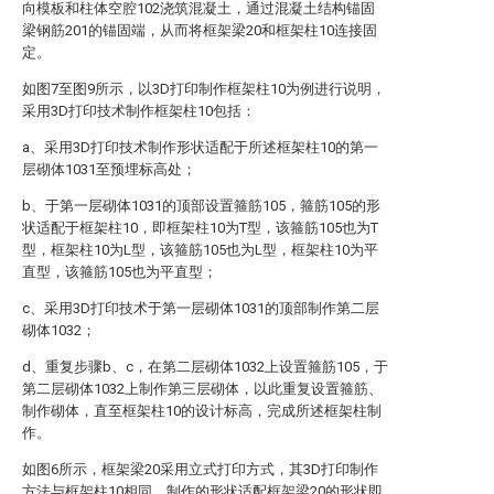
向模板和柱体空腔102浇筑混凝土，通过混凝土结构锚固
梁钢筋201的锚固端，从而将框架梁20和框架柱10连接固
定。
如图7至图9所示，以3D打印制作框架柱10为例进行说明，
采用3D打印技术制作框架柱10包括：
a、采用3D打印技术制作形状适配于所述框架柱10的第一
层砌体1031至预埋标高处；
b、于第一层砌体1031的顶部设置箍筋105，箍筋105的形
状适配于框架柱10，即框架柱10为T型，该箍筋105也为T
型，框架柱10为L型，该箍筋105也为L型，框架柱10为平
直型，该箍筋105也为平直型；
c、采用3D打印技术于第一层砌体1031的顶部制作第二层
砌体1032；
d、重复步骤b、c，在第二层砌体1032上设置箍筋105，于
第二层砌体1032上制作第三层砌体，以此重复设置箍筋、
制作砌体，直至框架柱10的设计标高，完成所述框架柱制
作。
如图6所示，框架梁20采用立式打印方式，其3D打印制作
方法与框架柱10相同，制作的形状适配框架梁20的形状即