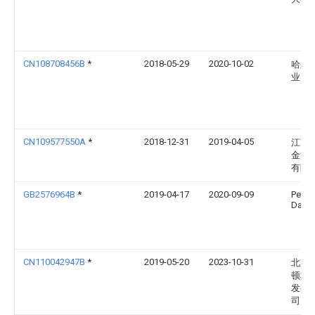
CN108708456B
*
2018-05-29
2020-10-02
哈尔
业大
CN109577550A
*
2018-12-31
2019-04-05
江苏
金源
有限
GB2576964B
*
2019-04-17
2020-09-09
Peter
Dann 
CN110042947B
*
2019-05-20
2023-10-31
北京
顿科
发有
司