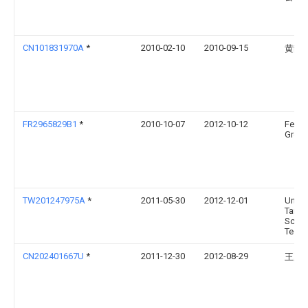
CN101831970A
*
2010-02-10
2010-09-15
黄靓
FR2965829B1
*
2010-10-07
2012-10-12
Fehr
Grou
TW201247975A
*
2011-05-30
2012-12-01
Univ 
Taiwa
Scien
Tech
CN202401667U
*
2011-12-30
2012-08-29
王夏