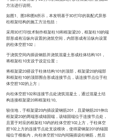
方法进行说明。
如图1、图3和图6所示，本发明基于3D打印的装配式异形
柱框架结构的施工方法包括：
采用3D打印技术制作框架柱10和框架梁20，框架柱10的端
部形成有沿纵向设置的浇筑空间，内部形成有沿纵向设置
的柱体空腔102；
于浇筑空间内插设钢筋并浇筑混凝土形成柱体结构101，
将框架柱10支设于设定位置；
将框架梁20搭设于柱体结构101的顶部，框架梁20的端部
和框架柱10的顶部围合形成连接节点，该连接节点位于柱
体空腔102的上方；
向柱体空腔102和连接节点处浇筑混凝土，通过混凝土结
构连接框架梁20和框架柱10。
较佳地，于框架梁20内插设梁钢筋201，且梁钢筋201伸出
框架梁20的两端形成锚固端，该锚固端位于连接节点处，
且置于对应的框架柱10内的柱体空腔102上方，于柱体空
腔102上方的连接节点处支设模块，使得梁钢架201的锚固
端位于模板内，向柱体空腔102内间隔插设柱钢筋，然后