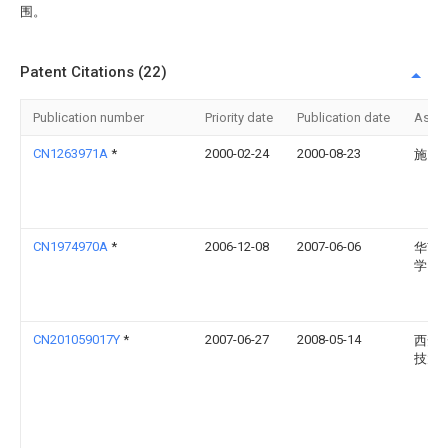
围。
Patent Citations (22)
Publication number
Priority date
Publication date
Assi
CN1263971A
*
2000-02-24
2000-08-23
施民
CN1974970A
*
2006-12-08
2007-06-06
华南
学
CN201059017Y
*
2007-06-27
2008-05-14
西安
技大