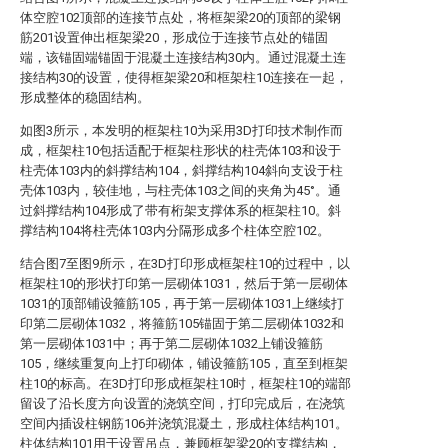
体空腔102顶部的连接节点处，将框架梁20的顶部的梁钢
筋201设置伸出框架梁20，形成位于连接节点处的锚固
端，该锚固端锚固于混凝土连接结构30内。通过混凝土连
接结构30的设置，使得框架梁20和框架柱10连接在一起，
形成整体的稳固结构。
如图3所示，本发明的框架柱10为采用3D打印技术制作而
成，框架柱10包括适配于框架柱形状的柱壳体103和设于
柱壳体103内的斜撑结构104，斜撑结构104斜向支设于柱
壳体103内，较佳地，与柱壳体103之间的夹角为45°。通
过斜撑结构104形成了带有桁架支撑体系的框架柱10。斜
撑结构104将柱壳体103内分隔形成多个柱体空腔102。
结合图7至图9所示，在3D打印形成框架柱10的过程中，以
框架柱10的形状打印第一层砌体1031，然后于第一层砌体
1031的顶部铺设箍筋105，再于第一层砌体1031上继续打
印第二层砌体1032，将箍筋105锚固于第二层砌体1032和
第一层砌体1031中；再于第二层砌体1032上铺设箍筋
105，继续重复向上打印砌体，铺设箍筋105，直至到框架
柱10的标高。在3D打印形成框架柱10时，框架柱10的端部
留设了沿长度方向设置的浇筑空间，打印完成后，在浇筑
空间内插设柱钢筋106并浇筑混凝土，形成柱体结构101。
柱体结构101用于设置吊点，兼顾框架梁20的支撑结构，