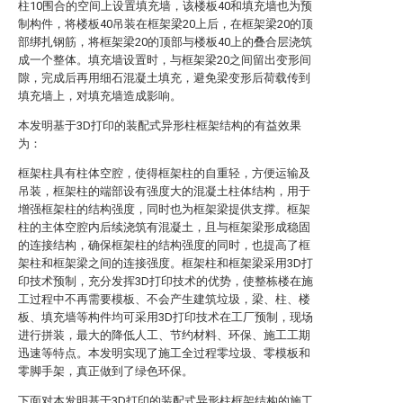
柱10围合的空间上设置填充墙，该楼板40和填充墙也为预
制构件，将楼板40吊装在框架梁20上后，在框架梁20的顶
部绑扎钢筋，将框架梁20的顶部与楼板40上的叠合层浇筑
成一个整体。填充墙设置时，与框架梁20之间留出变形间
隙，完成后再用细石混凝土填充，避免梁变形后荷载传到
填充墙上，对填充墙造成影响。
本发明基于3D打印的装配式异形柱框架结构的有益效果
为：
框架柱具有柱体空腔，使得框架柱的自重轻，方便运输及
吊装，框架柱的端部设有强度大的混凝土柱体结构，用于
增强框架柱的结构强度，同时也为框架梁提供支撑。框架
柱的主体空腔内后续浇筑有混凝土，且与框架梁形成稳固
的连接结构，确保框架柱的结构强度的同时，也提高了框
架柱和框架梁之间的连接强度。框架柱和框架梁采用3D打
印技术预制，充分发挥3D打印技术的优势，使整栋楼在施
工过程中不再需要模板、不会产生建筑垃圾，梁、柱、楼
板、填充墙等构件均可采用3D打印技术在工厂预制，现场
进行拼装，最大的降低人工、节约材料、环保、施工工期
迅速等特点。本发明实现了施工全过程零垃圾、零模板和
零脚手架，真正做到了绿色环保。
下面对本发明基于3D打印的装配式异形柱框架结构的施工