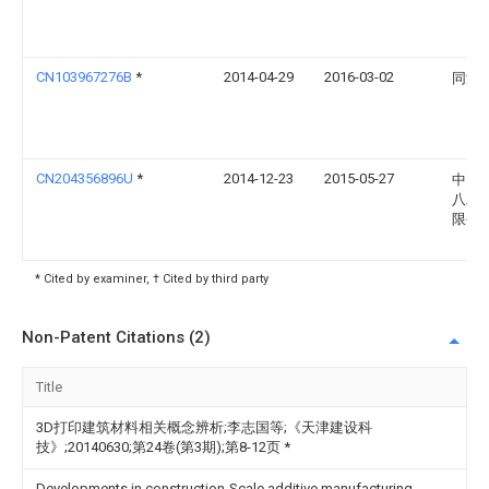
CN103967276B
*
2014-04-29
2016-03-02
同济
CN204356896U
*
2014-12-23
2015-05-27
中国
八工
限公
* Cited by examiner, † Cited by third party
Non-Patent Citations (2)
Title
3D打印建筑材料相关概念辨析;李志国等;《天津建设科
技》;20140630;第24卷(第3期);第8-12页
*
Developments in construction-Scale additive manufacturing