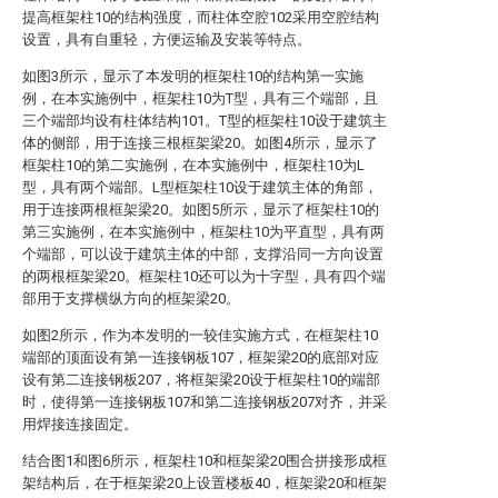
提高框架柱10的结构强度，而柱体空腔102采用空腔结构
设置，具有自重轻，方便运输及安装等特点。
如图3所示，显示了本发明的框架柱10的结构第一实施
例，在本实施例中，框架柱10为T型，具有三个端部，且
三个端部均设有柱体结构101。T型的框架柱10设于建筑主
体的侧部，用于连接三根框架梁20。如图4所示，显示了
框架柱10的第二实施例，在本实施例中，框架柱10为L
型，具有两个端部。L型框架柱10设于建筑主体的角部，
用于连接两根框架梁20。如图5所示，显示了框架柱10的
第三实施例，在本实施例中，框架柱10为平直型，具有两
个端部，可以设于建筑主体的中部，支撑沿同一方向设置
的两根框架梁20。框架柱10还可以为十字型，具有四个端
部用于支撑横纵方向的框架梁20。
如图2所示，作为本发明的一较佳实施方式，在框架柱10
端部的顶面设有第一连接钢板107，框架梁20的底部对应
设有第二连接钢板207，将框架梁20设于框架柱10的端部
时，使得第一连接钢板107和第二连接钢板207对齐，并采
用焊接连接固定。
结合图1和图6所示，框架柱10和框架梁20围合拼接形成框
架结构后，在于框架梁20上设置楼板40，框架梁20和框架