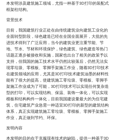
本发明涉及建筑施工领域，尤指一种基于3D打印的装配式
框架柱结构。
背景技术
目前，我国建筑行业正处在由传统建筑业向建筑工业化的
全面转型阶段，绿色建造已经在全国全面展开，大批的先
进技术得到了广泛应用，当今的建筑业更注重节能、节
地、节水、节材和环境保护，绿色建筑、绿色建造等热门
话题正逐步被接收和实施，国家也出台了相关的政策予以
支持，但我国的施工技术水平仍然比较落后，仍然无法实
现零垃圾、零模板、零脚手架施工作业，随着3D打印技术
在建筑领域的应用，尤其是3D打印技术建筑油墨的材料性
能有了很大的提高，使建筑施工零垃圾、零模板、零脚手
架施工作业成为了可能，3D打印技术可以实现任何复杂造
型的打印，可以实现结构、保温、装饰一体化，可以实现
模板和结构构件一体化，目前我国建设量最大的为住宅建
筑，住宅建筑产业急需一种适宜3D打印的新型的建筑结构
体系，真正实现建筑施工零垃圾、零模板、零脚手架施工
作业，真正做到节约、环保。
发明内容
本发明的目的在于克服现有技术的缺陷，提供一种基于3D