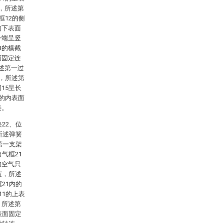
，所述第
框12的侧
的下表面
一端呈竖
3的横截
面固定连
述第一过
接，所述第
15呈长
1的内表面
接。
22、位
所述弹簧
第一支架
气框21
的空气只
置，所述
21内的
11的上表
。所述第
表面固定