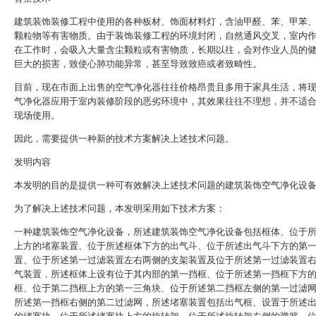
建筑装饰装修工程中使用的各种板材、饰面材料灯，含油甲醛、苯、甲苯、
颗粒物等有害物质。由于装饰装修工程的环境封闭，自然通风交叉，室内
在工作时，会吸入大量含尘颗粒或有害物质，长期以往，会对作业人员的
巨大的损害，致使心肺功能异常，甚至导致致癌或者致畸性。
目前，现在市面上出售的空气净化器往往价格昂贵且多用于家具生活，将
气净化器应用于室内装修阶段的恶劣环境中，其效果往往不理想，并不适
现场使用。
因此，需要提供一种新的技术方案解决上述技术问题。
发明内容
本发明的目的是提供一种可有效解决上述技术问题的建筑装饰空气净化设
为了解决上述技术问题，本发明采用如下技术方案：
一种建筑装饰空气净化设备，所述建筑装饰空气净化设备包括框体、位于
上方的堵塞装置、位于所述框体下方的出气斗、位于所述出气斗下方的第
置、位于所述第一过滤装置左右两侧的支架装置及位于所述第一过滤装置
气装置，所述框体上设有位于其内部的第一挡框、位于所述第一挡框下方
框、位于第二挡框上方的第一三角块、位于所述第二挡框左侧的第一过滤
所述第一挡框右侧的第二过滤网，所述堵塞装置包括出气框、设置于所述