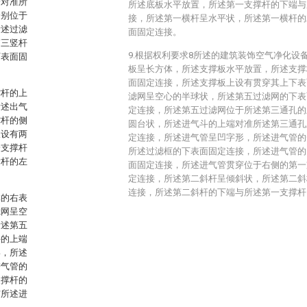
端对准所
所述底板水平放置，所述第一支撑杆的下端与
分别位于
接，所述第一横杆呈水平状，所述第一横杆的
所述过滤
面固定连接。
第三竖杆
9.根据权利要求8所述的建筑装饰空气净化设
下表面固
板呈长方体，所述支撑板水平放置，所述支撑
面固定连接，所述支撑板上设有贯穿其上下表
撑杆的上
滤网呈空心的半球状，所述第五过滤网的下表
所述出气
定连接，所述第五过滤网位于所述第三通孔的
撑杆的侧
圆台状，所述进气斗的上端对准所述第三通孔
板设有两
定连接，所述进气管呈凹字形，所述进气管的
一支撑杆
所述过滤框的下表面固定连接，所述进气管的
横杆的左
面固定连接，所述进气管贯穿位于右侧的第一
定连接，所述第二斜杆呈倾斜状，所述第二斜
连接，所述第二斜杆的下端与所述第一支撑杆
体的右表
滤网呈空
所述第五
斗的上端
形，所述
进气管的
支撑杆的
与所述进