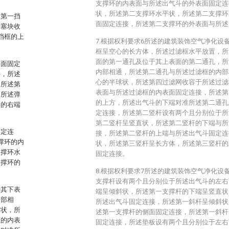
支撑环的内表面与所述出气斗的外表面固定连
状，所述第二支撑环水平状，所述第二支撑环
及第一挡
面固定连接，所述第二支撑环的外表面与所述
堵塞块收
挡框的上
7.根据权利要求6所述的建筑装饰空气净化设
框呈空心的长方体，所述过滤框水平放置，所
面的第一通孔及位于其上表面的第二通孔，所
表面固定
内部相通，所述第二通孔与所述过滤框的内部
接，所述
心的半球状，所述第四过滤网收容于所述过滤
，所述第
表面与所述过滤框的内表面固定连接，所述第
，所述弹
的上方，所述出气斗的下端对准所述第二通孔
簧的右端
定连接，所述第二竖杆设有两个且分别位于所
第二竖杆呈竖直状，所述第二竖杆的下端与所
固定连
接，所述第二竖杆的上端与所述出气斗固定连
撑环的内
状，所述第三竖杆呈长方体，所述第三竖杆的
支撑环水
固定连接。
支撑环的
8.根据权利要求7所述的建筑装饰空气净化设
支撑杆设有两个且分别位于所述出气斗的左右
于其下表
端呈倾斜状，所述第一支撑杆的下端呈竖直状
内部相
所述出气斗固定连接，所述第一斜杆呈倾斜状
球状，所
述第一支撑杆的侧面固定连接，所述第一斜杆
框的内表
固定连接，所述垫板设有两个且分别位于左右