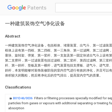
Patents
一种建筑装饰空气净化设备
Abstract
一种建筑装饰空气净化设备，包括框体、堵塞装置、出气斗、第一过滤装
框体上设有第一挡框、第二挡框、第一三角块、第一过滤网、第二过滤网
塞块、旋转架、弹簧、第一竖杆、第一支架及第一固定块述出气斗上设有
第二支撑环，第一过滤装置包括过滤框、第二竖杆、第四过滤网、第三竖
杆、第一斜杆、垫板及第一横杆，进气装置包括支撑板、进气斗、进气管
斜杆，本发明能够对装饰装修阶段的室内空气进行有效的净化，并且可以
体积较大的颗粒，然后将净化后的空气排出，提高室内空气的质量。
Classifications
B01D46/0036
Filters or filtering processes specially modified for s
particles from gases or vapours with additional separating or treating f
absorption