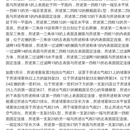
面与所述框体1的上表面处于同一平面内，所述第一挡框11的一端呈水平状
一挡框11的另一端呈竖直状。所述第二挡框12的横截面呈L型，所述第二挡
面与所述框体1的内表面固定连接，所述第二挡框12的下表面与所述框体1
处于同一平面内，所述第二挡框12的一端呈水平状，所述第二挡框12的另
直状。所述第一三角块13设有两个且分别位于左右两侧，所述第一三角块1
面呈三角形，所述第一三角块13的上表面及侧面与所述第一挡框11的内表
接，位于左侧的第一三角块13的左表面与所述框体1的内表面固定连接。所
滤网14呈弯曲状，所述第一过滤网14的侧面与所述框体1的内表面固定连
一过滤网14的右表面与所述第二挡框12的左表面固定连接。所述第二过滤网
方体，所述第二过滤网15水平放置，所述第二过滤网15的侧面与所述框体
固定连接，所述第二过滤网15的左表面与所述第一挡框11的右表面固定连
如图1所示，所述堵塞装置2包括出气框21、设置于所述出气框21上的堵塞块
于所述堵塞块22上方的旋转架23、位于所述旋转架23左侧的弹簧24、位于
24左侧的第一竖杆26、位于所述第一竖杆26下方的第一支架25及位于所述
25上方的第一固定块27。所述出气框21的横截面呈空心的等腰梯形，所述出
的下表面与所述框体1及第一挡框11的上表面固定连接，使得所述框体1内
能通过所述出气框21排出。所述堵塞块22呈长方体，所述堵塞块22水平放
堵塞块22收容于所述出气框21内，用于堵塞所述出气框21，防止所述出气框
空气排出。所述第一支架25呈L型，所述第一支架25的一端与所述第一挡框
面固定连接，所述第一支架25的另一端与所述出气框21的左表面固定连接
一固定块27呈长方体，所述第一固定块27的下表面与所述第一支架25的上