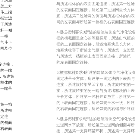
位于所述
与所述框体的内表面固定连接，所述第一过滤
支架上方
的左表面固定连接，所述第二过滤网呈长方体
气斗上端
置，所述第二过滤网的侧面与所述框体的内表
包括过滤
网的左表面与所述第一挡框的右表面固定连接
位于所述
撑杆一侧
4.根据权利要求3所述的建筑装饰空气净化设
第一横
框的横截面呈空心的等腰梯形，所述出气框的
进气斗下
框的上表面固定连接，所述堵塞块呈长方体，
滤网及位
堵塞块收容于所述出气框内，所述第一支架呈
与所述第一挡框的上表面固定连接，所述第一
的左表面固定连接。
定连接，
框的一端
5.根据权利要求4所述的建筑装饰空气净化设
，所述第
固定块呈长方体，所述第一固定块的下表面与
述框体的
连接，所述旋转架呈凹字形，所述旋转架的一
另一端呈
接，所述旋转架的另一端与所述堵塞块的上表
呈长方体，所述第一竖杆竖直放置，所述第一
的上表面固定连接，所述弹簧呈水平状，所述
述第一挡
的右表面固定连接，所述弹簧的右端与所述旋
与所述框
固定连
6.根据权利要求5所述的建筑装饰空气净化设
网的侧面
过滤网水平放置，所述第三过滤网的侧面与所
的右表面
接，所述第一支撑环呈环状，所述第一支撑环