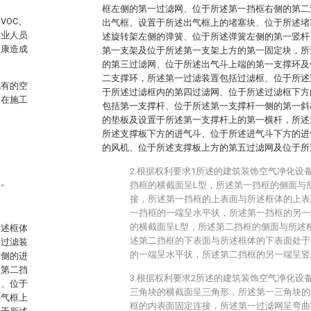
框左侧的第一过滤网、位于所述第一挡框右侧的第二
VOC、
出气框、设置于所述出气框上的堵塞块、位于所述堵
作业人员
述旋转架左侧的弹簧、位于所述弹簧左侧的第一竖杆
健康造成
第一支架及位于所述第一支架上方的第一固定块，所
的第三过滤网、位于所述出气斗上端的第一支撑环及
二支撑环，所述第一过滤装置包括过滤框、位于所述
现有的空
于所述过滤框内的第四过滤网、位于所述过滤框下方
合在施工
包括第一支撑杆、位于所述第一支撑杆一侧的第一斜
的垫板及设置于所述第一支撑杆上的第一横杆，所述
所述支撑板下方的进气斗、位于所述进气斗下方的进
的风机、位于所述支撑板上方的第五过滤网及位于所
2.根据权利要求1所述的建筑装饰空气净化设
备。
挡框的横截面呈L型，所述第一挡框的侧面与
接，所述第一挡框的上表面与所述框体的上表
一挡框的一端呈水平状，所述第一挡框的另一
的横截面呈L型，所述第二挡框的侧面与所述
所述框体
述第二挡框的下表面与所述框体的下表面处于
一过滤装
的一端呈水平状，所述第二挡框的另一端呈竖
右侧的进
的第二挡
3.根据权利要求2所述的建筑装饰空气净化设
网、位于
三角块的横截面呈三角形，所述第一三角块的
出气框上
框的内表面固定连接，所述第一过滤网呈弯曲