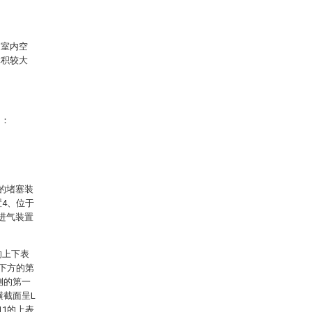
的室内空
体积较大
明：
的堵塞装
置4、位于
进气装置
的上下表
1下方的第
侧的第一
横截面呈L
11的上表