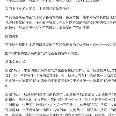
气斗固定连接，所述第二斜杆的下端与所述第一支撑杆固定连接。
采用上述技术方案后，本发明具有如下优点：
本发明建筑装饰空气净化设备结构简答，使用方便，能够对装饰装修阶段
气进行有效的净化，净化效率较高，并且可以有效的清除掉其中的灰尘等
的颗粒，然后将净化后的空气排出，提高室内空气的质量。
附图说明
下面结合附图对本发明建筑装饰空气净化设备的具体实施方式作进一步说
图1为本发明建筑装饰空气净化设备的结构示意图。
具体实施方式
如图1所示，本发明建筑装饰空气净化设备包括框体1、位于所述框体1上方
置2、位于所述框体1下方的出气斗3、位于所述出气斗3下方的第一过滤装
所述第一过滤装置4左右两侧的支架装置5及位于所述第一过滤装置4右侧的
6。
如图1所示，所述框体1呈空心的长方体，所述框体1竖直放置，所述框体1
面相通，所述框体1上设有位于其内部的第一挡框11、位于所述第一挡框1
二挡框12、位于第二挡框12上方的第一三角块13、位于所述第二挡框12左
过滤网14、位于所述第一挡框11右侧的第二过滤网15。所述第一挡框11的
型，所述第一挡框11的侧面与所述框体1的内表面固定连接，所述第一挡框