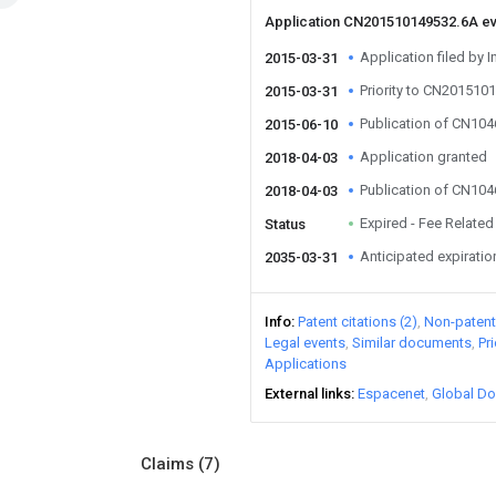
Application CN201510149532.6A e
Application filed by I
2015-03-31
Priority to CN201510
2015-03-31
Publication of CN10
2015-06-10
Application granted
2018-04-03
Publication of CN10
2018-04-03
Expired - Fee Related
Status
Anticipated expiratio
2035-03-31
Info
Patent citations (2)
Non-patent 
Legal events
Similar documents
Pr
Applications
External links
Espacenet
Global Do
Claims
(7)