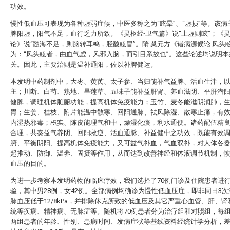
功效。
慢性低血压可表现为各种虚弱症候，中医多称之为“眩晕”、“虚损”等。该病
脾阳虚，阳气不足，血行乏力所致。《灵枢经·卫气篇》说“上虚则眩”；《灵
论》说“髓海不足，则脑转耳鸣，胫酸眩冒”。隋·巢元方《诸病源候论·风头
为：“风头眩者，由血气虚，风邪入脑，而引目系故也”。这些论述均说明本
关。因此，主要治则是温补通阳，佐以补脾健运。
本发明中药制剂中，大枣、黄芪、太子参、当归能补气益脾、活血生津，
主；川断、白芍、熟地、旱莲草、五味子能补益肝肾、养血滋阴、平肝潜
健脾，调理机体脏腑功能，提高机体免疫能力；玉竹、麦冬能滋阴润肺，
胃；生姜、桂枝、附片能温中散寒、回阳通脉、祛风除湿、散寒止痛，有
内湿热邪毒；枳实、陈皮能理气和中，燥湿化痰，利水通便。诸药配伍精
合理，共奏益气养阴、回阳救逆、活血通脉、补益健中之功效，既能有效
腑、平衡阴阳、提高机体免疫能力，又可益气补血，气血双补，对人体各
起推动、防御、温养、固摄等作用，从而达到改善神经和体液调节机制，
血压的目的。
为进一步考察本发明药物的临床疗效，我们选择了70例门诊及住院患者进
验，其中男28例，女42例。全部病例均确诊为慢性低血压症，即非同日3
脉血压低于12/8kPa，并排除休克所致的低血压及其它严重心血管、肝、
统等疾病、精神病、无脉症等。随机将70例患者分为治疗组和对照组，每组
两组患者的年龄、性别、患病时间、发病症状等基线资料经统计学分析，