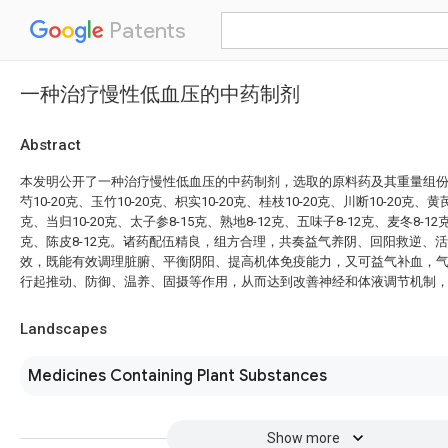
Patents
一种治疗慢性低血压的中药制剂
Abstract
本发明公开了一种治疗慢性低血压的中药制剂，选取的原料药及其重量组份分
芍10-20克、玉竹10-20克、枳实10-20克、桂枝10-20克、川断10-20克、黄芪
克、当归10-20克、太子参8-15克、熟地8-12克、五味子8-12克、麦冬8-12克
克、陈皮8-12克。诸药配伍精良，组方合理，共奏益气养阴、回阳救逆、
效，既能有效调理脏腑、平衡阴阳、提高机体免疫能力，又可益气补血，
行起推动、防御、温养、固摄等作用，从而达到改善神经和体液调节机制
Landscapes
Medicines Containing Plant Substances
Show more