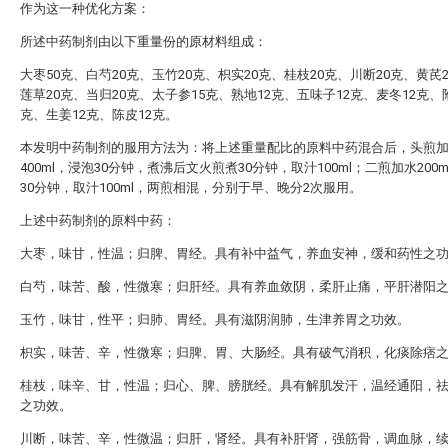
作为这一种优化方案：
所述中药制剂由以下重量份的原材料组成：
大枣50克、白芍20克、玉竹20克、枳实20克、桂枝20克、川断20克、黄芪
莲草20克、当归20克、太子参15克、熟地12克、五味子12克、麦冬12克、
克、生姜12克、陈皮12克。
本发明中药制剂的服用方法为：将上述重量配比的原料中药混合后，头煎
400ml，浸泡30分钟，煮沸后文火煎煮30分钟，取汁100ml；二煎加水200
30分钟，取汁100ml，两煎相混，分别于早、晚分2次服用。
上述中药制剂的原料中药：
大枣，味甘，性温；归脾、胃经。具有补中益气，养血安神，缓和药性之
白芍，味苦、酸，性微寒；归肝经。具有养血敛阴，柔肝止痛，平肝潜阳
玉竹，味甘，性平；归肺、胃经。具有滋阴润肺，生津养胃之功效。
枳实，味苦、辛，性微寒；归脾、胃、大肠经。具有破气消积，化痰除痞
桂枝，味辛、甘，性温；归心、脾、膀胱经。具有解肌发汗，温经通阳，
之功效。
川断，味苦、辛，性微温；归肝，肾经。具有补肝肾，强筋骨，调血脉，