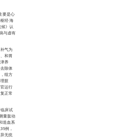
主要是心
枢经·海
眩候》认
病与虚有
以补气为
阳、和胃
生津养
效去除体
良，组方
调理脏
器官运行
恢复正常
行临床试
次测量肱动
肾和造血系
35例，
差异无统