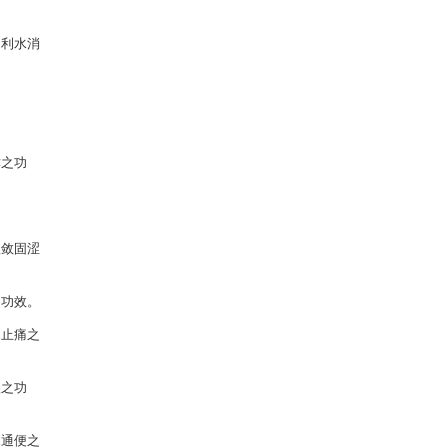
，利水消
。
津之功
收敛固涩
之功效。
寒止痛之
痰之功
水通便之