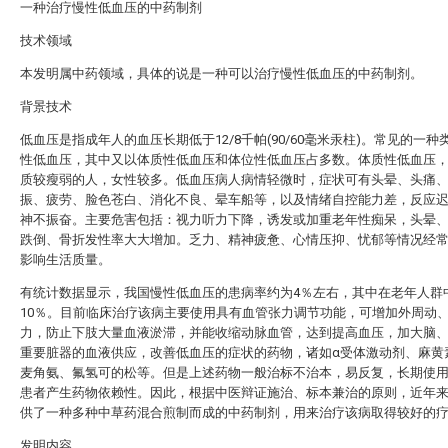
一种治疗慢性低血压的中药制剂
技术领域
本发明属中药领域，具体的说是一种可以治疗慢性低血压的中药制剂。
背景技术
低血压是指成年人的血压长期低于12/8千帕(90/60毫米汞柱)。常见的一种
性低血压，其中又以体质性低血压和体位性低血压占多数。体质性低血压
质较瘦弱的人，女性较多。低血压病人病情轻微时，症状可有头晕、头痛
振、疲劳、脸色苍白、消化不良、晕车船等，以及情绪自控能力差，反应
神不振奋。主要危害包括：视力听力下降，诱发或加重老年性痴呆，头晕
跌倒、骨折发性率大大增加。乏力、精神疲惫、心情压抑、忧郁等情况经
影响生活质量。
有统计数据显示，我国慢性低血压的患病率约为4％左右，其中在老年人群
10％。目前临床治疗该病主要使用具有血管张力调节功能，可增加外周动
力，防止下肢大量血液淤滞，并能收缩动脉血管，达到提高血压，加大脑
重要脏器的血液供应，改善低血压的症状的药物，诸如α受体激动剂、麻黄
麦角氨、氟氢可的松等。但是上述药物一般治标不治本，易反复，长期使
患者产生药物依赖性。因此，根据中医辩证施治、标本兼治的原则，近年
供了一种多种中草药混合煎制而成的中药制剂，用来治疗该病取得较好的
发明内容