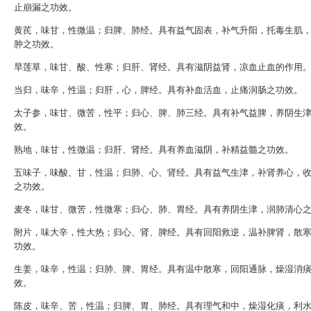
止崩漏之功效。
黄芪，味甘，性微温；归脾、肺经。具有益气固表，补气升阳，托毒生肌
肿之功效。
旱莲草，味甘、酸、性寒；归肝、肾经。具有滋阴益肾，凉血止血的作用
当归，味辛，性温；归肝，心，脾经。具有补血活血，止痛润肠之功效。
太子参，味甘、微苦，性平；归心、脾、肺三经。具有补气益脾，养阴生
效。
熟地，味甘，性微温；归肝、肾经。具有养血滋阴，补精益髓之功效。
五味子，味酸、甘，性温；归肺、心、肾经。具有益气生津，补肾养心，
之功效。
麦冬，味甘、微苦，性微寒；归心、肺、胃经。具有养阴生津，润肺清心
附片，味大辛，性大热；归心、肾、脾经。具有回阳救逆，温补脾肾，散
功效。
生姜，味辛，性温；归肺、脾、胃经。具有温中散寒，回阳通脉，燥湿消
效。
陈皮，味辛、苦，性温；归脾、胃、肺经。具有理气和中，燥湿化痰，利