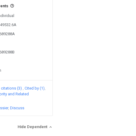
vents
ndividual
149532.6A
4689288A
4689288B
n
citations (3)
Cited by (1)
iority and Related
ssier
Discuss
Hide Dependent