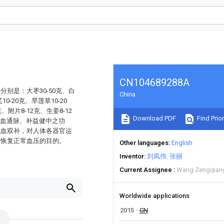
CN104689288A
别是：大枣30-50克、白
China
10-20克、旱莲草10-20
、附片8-12克、生姜8-12
Download PDF
Find Prior
活血通脉、补益健中之功
气血双补，对人体各器官运
，恢复正常血压的目的。
Other languages
English
Inventor
刘凤伟
张丽
Current Assignee
Wang Zengqian
Worldwide applications
2015
CN