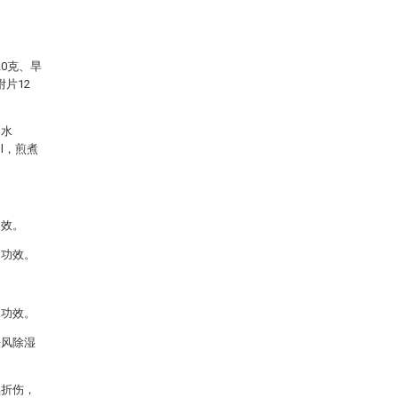
20克、旱
附片12
加水
ml，煎煮
功效。
之功效。
之功效。
祛风除湿
续折伤，