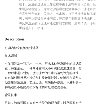
在于：所述的过滤器工作过程中由于滤料截留污染物，发
生逐步堵塞情况，这时过滤器通过的流量减小，滤池水位
升高到设定值时，关闭进、出水阀，打开反冲洗阀和排泥
阀，张开上部弧形格栅网罩，开启搅拌器翻滚清洗滤料，
将反冲洗后的污泥浊水通过排泥管排出，滤料清洗干净后
重新进入下一循环。
Description
可调内部空间滤池过滤器
技术领域
本发明涉及一种污水、中水、河水水处理系统中的过滤装
置，特别是公开一种内部空间大小可调的滤池过滤器，是
一种对水进行过滤，使过滤后的出水能达到设定的标准，
在对滤料进行反冲洗运作时旋转搅拌器，使滤料在筒形过
滤器里翻滚清洗，实现过滤、清洗循环使用。本发明是一
种能适应不断提高出水标准的水处理过滤设备。
背景技术
目前，随着我国加大对水污染的治理力度，以及国家对污