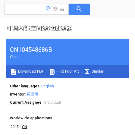
可调内部空间滤池过滤器
CN104548686B
China
Download PDF
Find Prior Art
Similar
Other languages
English
Inventor
奚亚明
Current Assignee
Individual
Worldwide applications
2015
CN