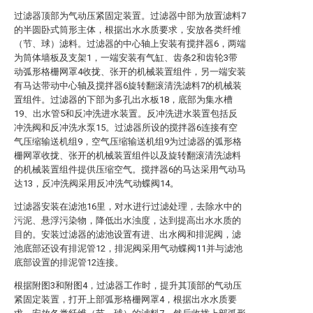
过滤器顶部为气动压紧固定装置。过滤器中部为放置滤料7
的半圆卧式筒形主体，根据出水水质要求，安放各类纤维
（节、球）滤料。过滤器的中心轴上安装有搅拌器6，两端
为筒体墙板及支架1，一端安装有气缸、齿条2和齿轮3带
动弧形格栅网罩4收拢、张开的机械装置组件，另一端安装
有马达带动中心轴及搅拌器6旋转翻滚清洗滤料7的机械装
置组件。过滤器的下部为多孔出水板18，底部为集水槽
19、出水管5和反冲洗进水装置。反冲洗进水装置包括反
冲洗阀和反冲洗水泵15。过滤器所设的搅拌器6连接有空
气压缩输送机组9，空气压缩输送机组9为过滤器的弧形格
栅网罩收拢、张开的机械装置组件以及旋转翻滚清洗滤料
的机械装置组件提供压缩空气。搅拌器6的马达采用气动马
达13，反冲洗阀采用反冲洗气动蝶阀14。
过滤器安装在滤池16里，对水进行过滤处理，去除水中的
污泥、悬浮污染物，降低出水浊度，达到提高出水水质的
目的。安装过滤器的滤池设置有进、出水阀和排泥阀，滤
池底部还设有排泥管12，排泥阀采用气动蝶阀11并与滤池
底部设置的排泥管12连接。
根据附图3和附图4，过滤器工作时，提升其顶部的气动压
紧固定装置，打开上部弧形格栅网罩4，根据出水水质要