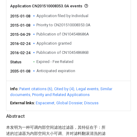
Application CN201510008353.0A events
Application filed by Individual
2015-01-08
Priority to CN201510008353.0A
2015-01-08
Publication of CN104548686A
2015-04-29
Application granted
2016-02-24
Publication of CN104548686B
2016-02-24
Expired - Fee Related
Status
Anticipated expiration
2035-01-08
Info
Patent citations (6)
Cited by (4)
Legal events
Similar
documents
Priority and Related Applications
External links
Espacenet
Global Dossier
Discuss
Abstract
本发明为一种可调内部空间滤池过滤器，其特征在于：所
述的过滤器为内部空间大小可调、并对滤料翻滚清洗的滤