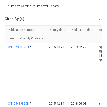
* Cited by examiner, † Cited by third party
Cited By (4)
Publication number
Priority date
Publication date
Assi
Family To Family Citations
CN107088328B
*
2015-10-21
2019-02-22
阿奥
海洋
(上海
限公
CN105439329B
*
2015-12-31
2018-06-08
刘战