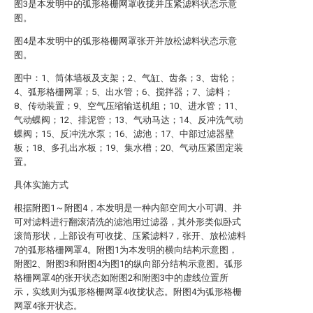
图3是本发明中的弧形格栅网罩收拢并压紧滤料状态示意
图。
图4是本发明中的弧形格栅网罩张开并放松滤料状态示意
图。
图中：1、筒体墙板及支架；2、气缸、齿条；3、齿轮；
4、弧形格栅网罩；5、出水管；6、搅拌器；7、滤料；
8、传动装置；9、空气压缩输送机组；10、进水管；11、
气动蝶阀；12、排泥管；13、气动马达；14、反冲洗气动
蝶阀；15、反冲洗水泵；16、滤池；17、中部过滤器壁
板；18、多孔出水板；19、集水槽；20、气动压紧固定装
置。
具体实施方式
根据附图1～附图4，本发明是一种内部空间大小可调、并
可对滤料进行翻滚清洗的滤池用过滤器，其外形类似卧式
滚筒形状，上部设有可收拢、压紧滤料7，张开、放松滤料
7的弧形格栅网罩4。附图1为本发明的横向结构示意图，
附图2、附图3和附图4为图1的纵向部分结构示意图。弧形
格栅网罩4的张开状态如附图2和附图3中的虚线位置所
示，实线则为弧形格栅网罩4收拢状态。附图4为弧形格栅
网罩4张开状态。