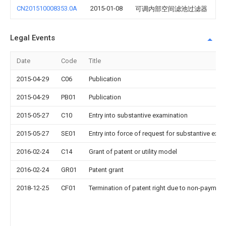
CN201510008353.0A
2015-01-08
可调内部空间滤池过滤器
Legal Events
Date
Code
Title
2015-04-29
C06
Publication
2015-04-29
PB01
Publication
2015-05-27
C10
Entry into substantive examination
2015-05-27
SE01
Entry into force of request for substantive exa
2016-02-24
C14
Grant of patent or utility model
2016-02-24
GR01
Patent grant
2018-12-25
CF01
Termination of patent right due to non-payment