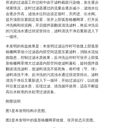
所述的过滤器工作过程中由于滤料截留污染物，发生逐步
堵塞情况，这时过滤器通过的流量会逐步减小，滤池水位
会逐步升高，滤池水位到达设定值时，关闭进、出水阀。
提升顶部压紧固定装置，张开上部弧形格栅网罩，打开反
冲洗阀和排泥阀，开启搅拌器翻滚清洗滤料，将反冲洗后
的污泥浊水通过排泥管排出，滤料清洗干净后重新进入下
一循环。
本发明的有益效果是：本发明过滤运作时可收拢上部弧形
格栅网罩缩小过滤器内部空间适度压紧滤料，消除水流短
路隐患，控制过滤水质效果；反冲洗运作时可张开上部弧
形格栅网罩增大过滤器内部空间使滤料蓬松，旋转搅拌器
翻滚清洗滤料，使滤料清洗不留死角，将纤维（节、球）
滤料清洗干净。反冲洗的污泥浊水通过排泥管排出。滤料
清洗干净后又重新进入下一循环，开始过滤运行，以此循
环往复过滤水质，实现过滤、清洗循环使用，适应不断提
高出水标准的水处理过滤设备。
附图说明
图1是本发明结构示意图。
图2是本发明中的弧形格栅网罩收拢、张开状态示意图。