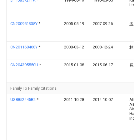
JPH0857211A
*
1994-08-19
1996-03-05
Kane
Ltd
CN200951338Y
*
2005-05-19
2007-09-26
孟广
CN201168468Y
*
2008-03-12
2008-12-24
林自
CN204395550U
*
2015-01-08
2015-06-17
奚亚
Family To Family Citations
US8852445B2
*
2011-10-28
2014-10-07
Alfa 
Ashb
Simo
Hartle
Inc