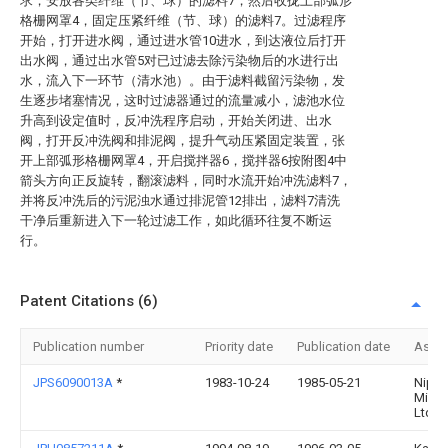
求，安放各类纤维（节、球）的滤料7，然后收拢上部弧形
格栅网罩4，固定压紧纤维（节、球）的滤料7。过滤程序
开始，打开进水阀，通过进水管10进水，到达液位后打开
出水阀，通过出水管5对已过滤去除污染物后的水进行出
水，流入下一环节（清水池）。由于滤料截留污染物，发
生逐步堵塞情况，这时过滤器通过的流量减小，滤池水位
升高到设定值时，反冲洗程序启动，开始关闭进、出水
阀，打开反冲洗阀和排泥阀，提升气动压紧固定装置，张
开上部弧形格栅网罩4，开启搅拌器6，搅拌器6按附图4中
箭头方向正反旋转，翻滚滤料，同时水流开始冲洗滤料7，
并将反冲洗后的污泥浊水通过排泥管12排出，滤料7清洗
干净后重新进入下一轮过滤工作，如此循环往复不断运
行。
Patent Citations (6)
Publication number
Priority date
Publication date
Assi
JPS6090013A
*
1983-10-24
1985-05-21
Nipp
Minin
Ltd