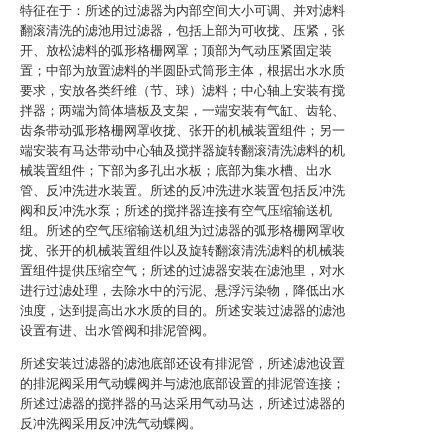
特征在于：所述的过滤器为内部空间大小可调、并对滤料
翻滚清洗的滤池用过滤器，包括上部为可收拢、压紧，张
开、放松滤料的弧形格栅网罩；顶部为气动压紧固定装
置；中部为放置滤料的半圆卧式筒形主体，根据出水水质
要求，安放各类纤维（节、球）滤料；中心轴上安装有搅
拌器；两端为筒体墙板及支架，一端安装有气缸、齿轮、
齿条带动弧形格栅网罩收拢、张开的机械装置组件；另一
端安装有马达带动中心轴及搅拌器旋转翻滚清洗滤料的机
械装置组件；下部为多孔出水板；底部为集水槽、出水
管、反冲洗进水装置。所述的反冲洗进水装置包括反冲洗
阀和反冲洗水泵；所述的搅拌器连接有空气压缩输送机
组。所述的空气压缩输送机组为过滤器的弧形格栅网罩收
拢、张开的机械装置组件以及旋转翻滚清洗滤料的机械装
置组件提供压缩空气；所述的过滤器安装在滤池里，对水
进行过滤处理，去除水中的污泥、悬浮污染物，降低出水
浊度，达到提高出水水质的目的。所述安装过滤器的滤池
设置有进、出水管阀和排泥管阀。
所述安装过滤器的滤池底部还设有排泥管，所述滤池设置
的排泥阀采用气动蝶阀并与滤池底部设置的排泥管连接；
所述过滤器的搅拌器的马达采用气动马达，所述过滤器的
反冲洗阀采用反冲洗气动蝶阀。