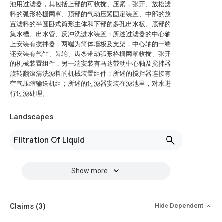
池用过滤器，其包括上部的可收拢、压紧，张开、放松滤
料的弧形格栅网罩、顶部的气动压紧固定装置、中部的放
置滤料的半圆卧式筒形主体和下部的多孔出水板、底部的
集水槽、出水管、反冲洗进水装置；所述过滤器的中心轴
上安装有搅拌器，两端为筒体墙板及支架，中心轴的一端
还安装有气缸、齿轮、齿条带动弧形格栅网罩收拢、张开
的机械装置组件，另一端安装有马达带动中心轴及搅拌器
旋转翻滚清洗滤料的机械装置组件；所述的搅拌器连接有
空气压缩输送机组；所述的过滤器安装在滤池里，对水进
行过滤处理。
Landscapes
Filtration Of Liquid
Show more
Claims
(3)
Hide Dependent