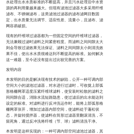
水处理出水水质标准的不断提高，并且污水处理后中水资
源的再利用量越来越大。但现有滤池过滤器大多采用纤维
滤布、不锈钢滤布，这类滤池过滤器的滤布滤网目数固
定，出水质量无法调节、适应性差、流量小，且滤布、滤
网容易破损。
现有的纤维球过滤器都为一些固定空间的纤维球过滤器，
无法兼顾过滤时滤料之间紧密程度。而滤料之间间隙太大
则会导致过滤效果无法保证、滤料之间间隙太小则清洗效
果不佳，使出水水质很难达到不断提高的标准。如何解决
这一难题，至今还没有提出过比较完善的方案。
发明内容
本发明的目的是解决现有技术的缺陷，公开一种可调内部
空间大小的滤池过滤器，对水进行过滤时，可收拢上部弧
形格栅网罩适度压紧纤维球滤料，使安装时松散的滤料之
间间隙合适，消除水流短路隐患，使过滤后的出水能达到
设定的标准。对滤料进行反冲洗运作时，能将上部弧形格
栅网罩张开，增加过滤器内部空间，使滤料处于蓬松状
态，并旋转搅拌器，使滤料在筒形过滤器里翻滚清洗，不
留死角，通过反冲洗将纤维（节、球）滤料清洗干净。
本发明是这样实现的：一种可调内部空间滤池过滤器，其