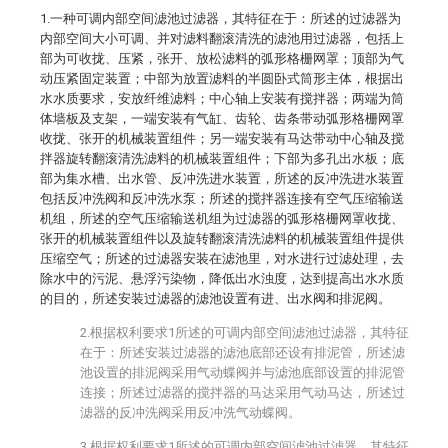
1.一种可调内部空间滤池过滤器，其特征在于：所述的过滤器为
内部空间大小可调、并对滤料翻滚清洗的滤池用过滤器，包括上
部为可收拢、压紧，张开、放松滤料的弧形格栅网罩；顶部为气
动压紧固定装置；中部为放置滤料的半圆卧式筒形主体，根据出
水水质要求，安放纤维滤料；中心轴上安装有搅拌器；两端为筒
体墙板及支架，一端安装有气缸、齿轮、齿条带动弧形格栅网罩
收拢、张开的机械装置组件；另一端安装有马达带动中心轴及搅
拌器旋转翻滚清洗滤料的机械装置组件；下部为多孔出水板；底
部为集水槽、出水管、反冲洗进水装置，所述的反冲洗进水装置
包括反冲洗阀和反冲洗水泵；所述的搅拌器连接有空气压缩输送
机组，所述的空气压缩输送机组为过滤器的弧形格栅网罩收拢、
张开的机械装置组件以及旋转翻滚清洗滤料的机械装置组件提供
压缩空气；所述的过滤器安装在滤池里，对水进行过滤处理，去
除水中的污泥、悬浮污染物，降低出水浊度，达到提高出水水质
的目的，所述安装过滤器的滤池设置有进、出水阀和排泥阀。
2.根据权利要求1所述的可调内部空间滤池过滤器，其特征
在于：所述安装过滤器的滤池底部还设有排泥管，所述滤
池设置的排泥阀采用气动蝶阀并与滤池底部设置的排泥管
连接；所述过滤器的搅拌器的马达采用气动马达，所述过
滤器的反冲洗阀采用反冲洗气动蝶阀。
3.根据权利要求1所述的可调内部空间滤池过滤器，其特征