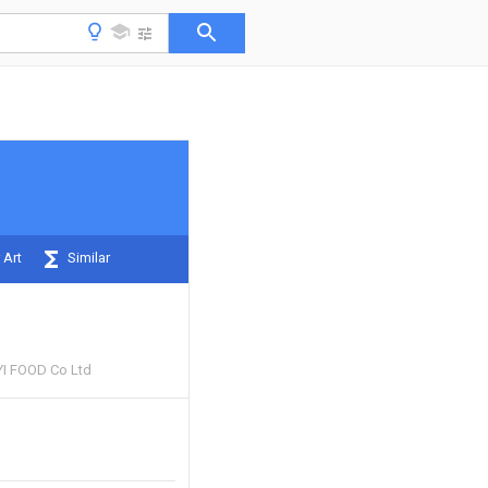
 Art
Similar
I FOOD Co Ltd