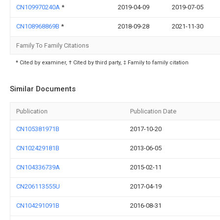
CN109970240A
*
2019-04-09
2019-07-05
CN108968869B
*
2018-09-28
2021-11-30
Family To Family Citations
* Cited by examiner, † Cited by third party, ‡ Family to family citation
Similar Documents
Publication
Publication Date
CN105381971B
2017-10-20
CN102429181B
2013-06-05
CN104336739A
2015-02-11
CN206113555U
2017-04-19
CN104291091B
2016-08-31