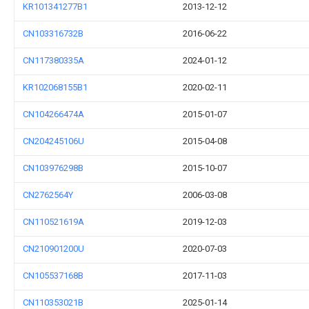
KR101341277B1
2013-12-12
CN103316732B
2016-06-22
CN117380335A
2024-01-12
KR102068155B1
2020-02-11
CN104266474A
2015-01-07
CN204245106U
2015-04-08
CN103976298B
2015-10-07
CN2762564Y
2006-03-08
CN110521619A
2019-12-03
CN210901200U
2020-07-03
CN105537168B
2017-11-03
CN110353021B
2025-01-14