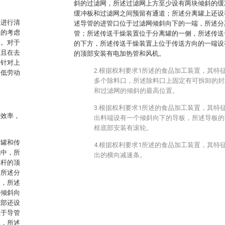
斜的过滤网，所述过滤网上方至少设有两块倾斜的缓
缓冲板和过滤网之间预留有通道；所述分离罐上还设
实进行清
述导管的进管口位于过滤网倾斜向下的一端，所述分
本的考虑
管；所述传送干燥装置位于分离罐的一侧，所述传送
箱。对于
的下方，所述传送干燥装置上位于传送方向的一端设
而且在去
的顶部安装有电加热管和风机。
。针对上
2.根据权利要求1所述的食品加工装置，其特
降低劳动
多个除料口，所述除料口上固定有可拆卸的封
和过滤网的倾斜的最高位置。
3.根据权利要求1所述的食品加工装置，其特
产效率，
出料端设有一个倾斜向下的导板，所述导板的
框底部安装有滚轮。
离罐和传
4.根据权利要求1所述的食品加工装置，其特
池中，所
出的横向减速条。
旋杆的顶
；所述分
板，所述
个倾斜向
底部还设
位于导管
罩，所述