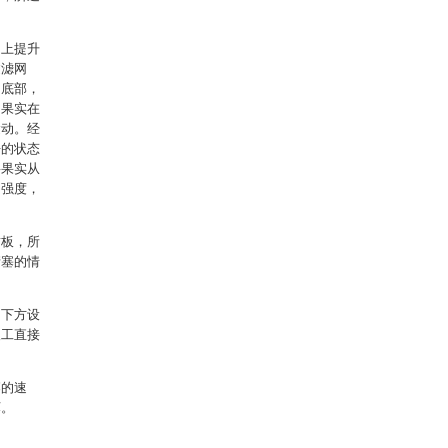
向上提升
过滤网
的底部，
，果实在
运动。经
净的状态
将果实从
动强度，
封板，所
堵塞的情
。
的下方设
人工直接
落的速
坏。