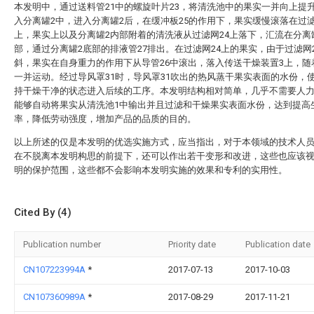
本发明中，通过送料管21中的螺旋叶片23，将清洗池中的果实一并向上提
入分离罐2中，进入分离罐2后，在缓冲板25的作用下，果实缓慢滚落在过滤
上，果实上以及分离罐2内部附着的清洗液从过滤网24上落下，汇流在分离
部，通过分离罐2底部的排液管27排出。在过滤网24上的果实，由于过滤网
斜，果实在自身重力的作用下从导管26中滚出，落入传送干燥装置3上，随
一并运动。经过导风罩31时，导风罩31吹出的热风蒸干果实表面的水份，
持干燥干净的状态进入后续的工序。本发明结构相对简单，几乎不需要人
能够自动将果实从清洗池1中输出并且过滤和干燥果实表面水份，达到提高
率，降低劳动强度，增加产品的品质的目的。
以上所述的仅是本发明的优选实施方式，应当指出，对于本领域的技术人
在不脱离本发明构思的前提下，还可以作出若干变形和改进，这些也应该
明的保护范围，这些都不会影响本发明实施的效果和专利的实用性。
Cited By (4)
Publication number
Priority date
Publication date
CN107223994A
*
2017-07-13
2017-10-03
CN107360989A
*
2017-08-29
2017-11-21