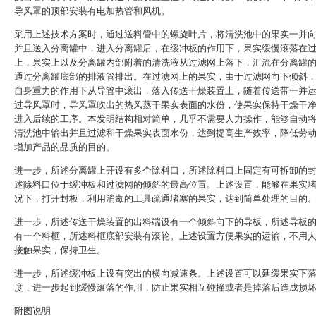
导风罩的顶部安装有电加热管和风机。
采用上述技术方案时，通过送料管中的螺旋叶片，将清洗池中的果实一并
并且送入分离罐中，进入分离罐后，在缓冲板的作用下，果实缓慢滚落在
上，果实上以及分离罐内部附着的清洗液从过滤网上落下，汇流在分离罐
通过分离罐底部的排液管排出。在过滤网上的果实，由于过滤网向下倾斜
自身重力的作用下从导管中滚出，落入传送干燥装置上，随着传送带一并
过导风罩时，导风罩吹出的热风蒸干果实表面的水份，使果实保持干燥干
进入后续的工序。本发明结构相对简单，几乎不需要人力操作，能够自动
清洗池中输出并且过滤和干燥果实表面水份，达到提高生产效率，降低劳
增加产品的品质的目的。
进一步，所述分离罐上开设有多个除料口，所述除料口上固定有可拆卸的
述除料口位于缓冲板和过滤网的倾斜的最高位置。上述设置，能够在果实
况下，打开封板，利用消毒的工具疏通堵塞的果实，达到简单处理的目的
进一步，所述传送干燥装置的出料端设有一个倾斜向下的导板，所述导板
有一个料框，所述料框底部安装有滚轮。上述设置方便果实的运输，不用
接触果实，保持卫生。
进一步，所述缓冲板上设有突出的横向减速条。上述设置可以延缓果实下
度，进一步起到缓慢滚落的作用，防止果实相互碰撞或者是掉落后造成损
附图说明