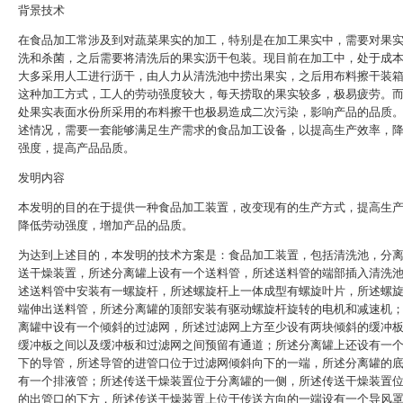
背景技术
在食品加工常涉及到对蔬菜果实的加工，特别是在加工果实中，需要对果
洗和杀菌，之后需要将清洗后的果实沥干包装。现目前在加工中，处于成
大多采用人工进行沥干，由人力从清洗池中捞出果实，之后用布料擦干装
这种加工方式，工人的劳动强度较大，每天捞取的果实较多，极易疲劳。
处果实表面水份所采用的布料擦干也极易造成二次污染，影响产品的品质
述情况，需要一套能够满足生产需求的食品加工设备，以提高生产效率，
强度，提高产品品质。
发明内容
本发明的目的在于提供一种食品加工装置，改变现有的生产方式，提高生
降低劳动强度，增加产品的品质。
为达到上述目的，本发明的技术方案是：食品加工装置，包括清洗池，分
送干燥装置，所述分离罐上设有一个送料管，所述送料管的端部插入清洗
述送料管中安装有一螺旋杆，所述螺旋杆上一体成型有螺旋叶片，所述螺
端伸出送料管，所述分离罐的顶部安装有驱动螺旋杆旋转的电机和减速机
离罐中设有一个倾斜的过滤网，所述过滤网上方至少设有两块倾斜的缓冲
缓冲板之间以及缓冲板和过滤网之间预留有通道；所述分离罐上还设有一
下的导管，所述导管的进管口位于过滤网倾斜向下的一端，所述分离罐的
有一个排液管；所述传送干燥装置位于分离罐的一侧，所述传送干燥装置
的出管口的下方，所述传送干燥装置上位于传送方向的一端设有一个导风