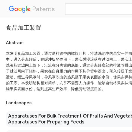
Patents
食品加工装置
Abstract
本发明食品加工装置，通过送料管中的螺旋叶片，将清洗池中的果实一并
中，进入分离罐后，在缓冲板的作用下，果实缓慢滚落在过滤网上，果实
洗液从过滤网上落下，汇流在分离罐的底部，通过分离罐底部的排液管排
于过滤网向下倾斜，果实在自身重力的作用下从导管中滚出，落入传送干
运动。经过导风罩时，导风罩吹出的热风蒸干果实表面的水份，使果实保
的工序。本发明结构相对简单，几乎不需要人力操作，能够自动将果实从
燥果实表面水份，达到提高生产效率，降低劳动强度目的。
Landscapes
Apparatuses For Bulk Treatment Of Fruits And Vegeta
Apparatuses For Preparing Feeds