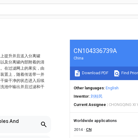
CN104336739A
向上提升并且送入分离罐
China
上以及分离罐内部附着的清
出。在过滤网上的果实，由
Download PDF
Find Prior
燥装置上，随着传送带一并
持干燥干净的状态进入后续
清洗池中输出并且过滤和干
Other languages
English
Inventor
刘桂民
Current Assignee
CHONGQING XI Y
bles And
Worldwide applications
2014
CN