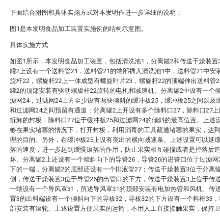
下面结合附图和具体实施方式对本发明作进一步详细的说明：
图1是本发明食品加工装置实施例的结构示意图。
具体实施方式
如图1所示，本发明食品加工装置，包括清洗池1，分离罐2和传送干燥装置
罐2上设有一个送料管21，送料管21的端部插入清洗池1中，送料管21中安
旋杆22，螺旋杆22上一体成型有螺旋叶片23，螺旋杆22的顶端伸出送料管2
罐2的顶部安装有驱动螺旋杆22旋转的电机和减速机。分离罐2中设有一个
滤网24，过滤网24上方至少设有两块倾斜的缓冲板25，缓冲板25之间以及缓
和过滤网24之间预留有通道；分离罐2上开设有多个除料口27，除料口27
拆卸的封板，除料口27位于缓冲板25和过滤网24的倾斜的最高位置。上述
够在果实堵塞的情况下，打开封板，利用消毒的工具疏通堵塞的果实，达
理的目的。另外，在缓冲板25上设有突出的横向减速条。上述设置可以延
落的速度，进一步起到缓慢滚落的作用，防止果实相互碰撞或者是掉落后
坏。分离罐2上还设有一个倾斜向下的导管26，导管26的进管口位于过滤网
下的一端，分离罐2的底部还设有一个排液管27；传送干燥装置3位于分离罐
侧，传送干燥装置3位于导管26的出管口的下方，传送干燥装置3上位于传
一端设有一个导风罩31，所述导风罩31的顶部安装有电加热管和风机。传
置3的出料端设有一个倾斜向下的导板32，导板32的下方设有一个料框33，
部安装有滚轮。上述设置方便果实的运输，不用人工直接接触果实，保持