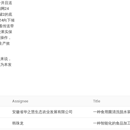
升并且送
网24
罐2的底
24向下倾
着传送带
使果实保
力操作，
生产效
员来说，
视为本发
Assignee
Title
安徽省华之慧生态农业发展有限公司
一种食用菌清洗脱水
韩珠龙
一种智能化的食品加