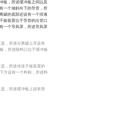
冲板，所述缓冲板之间以及
有一个倾斜向下的导管，所
离罐的底部还设有一个排液
干燥装置位于导管的出管口
有一个导风罩，所述导风罩
征是，所述分离罐上开设有
板，所述除料口位于缓冲板
征是，所述传送干燥装置的
下方设有一个料框，所述料
征是，所述缓冲板上设有突