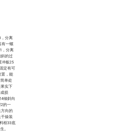
3，分离
装有一螺
1，分离
倾斜的过
冲板25
上固定有可
设置，能
到简单处
缓果实下
造成损
24倾斜向
2的一
送方向的
送干燥装
料框33底
卫生。