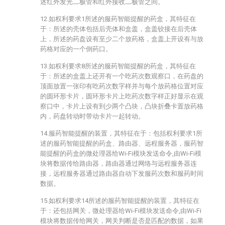
述红外发光二极管和红外接收二极管之间。
12.如权利要求1所述的服药智能提醒的药盒，其特征在
于：所述的壳体包括后壳体和盒盖，盒盖铰接在后壳体
上，所述的药盘设有至少二个放药格，盒盖上开设有与放
药格对应的一个倒药口。
13.如权利要求8所述的服药智能提醒的药盒，其特征在
于：所述的盒盖上还开有一个吃药次数观察口，在药盘的
顶面放置一张印有吃药次数字样并与每个放药格位置对应
的圆环形卡片，圆环形卡片上吃药次数字样正好显示在观
察口中，卡片上设有到少两个凸块，凸块折叠卡置放药格
内，药盘转动时带动卡片一起转动。
14.服药智能提醒的装置，其特征在于：包括权利要求1所
述的服药智能提醒的药盒、路由器、远程服务器，服药智
能提醒的药盒的微处理器给Wi-Fi模块发送命令,由Wi-Fi模
块将数据传给路由器，路由器通过网络与远程服务器连
接，远程服务器通过路由器自动下发服药次数和服药时间
数据。
15.如权利要求14所述的服药智能提醒的装置，其特征在
于：还包括网关，微处理器给Wi-Fi模块发送命令,由Wi-Fi
模块将数据传给网关，网关判断是否是匹配的数据，如果