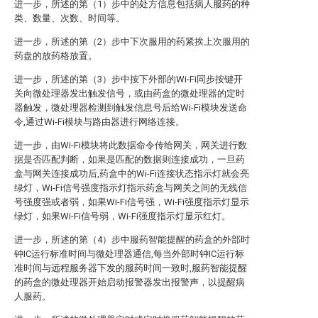
进一步，所述的第（1）步中的处方信息包括病人服药的种
类、数量、次数、时间等。
进一步，所述的第（2）步中下次服用的药紧挨上次服用的
药盘的放药格放置。
进一步，所述的第（3）步中按下外部的Wi-Fi同步按键开
关向微处理器发出触发信号，或由药盒的微处理器的定时
器触发，微处理器检测到触发信息号后给Wi-Fi模块发送命
令,通过Wi-Fi模块与路由器进行网络连接。
进一步，由Wi-Fi模块将此数据命令传给网关，网关进行数
据是否匹配判断，如果是匹配的数据则连接成功，一旦药
盒与网关连接成功后,药盒中的Wi-Fi连接状态指示灯就会亮
绿灯，Wi-Fi信号强度指示灯指示药盒与网关之间的无线信
号强度强或者弱，如果Wi-Fi信号强，Wi-Fi强度指示灯显示
绿灯，如果Wi-Fi信号弱，Wi-Fi强度指示灯显示红灯。
进一步，所述的第（4）步中服药智能提醒的药盒的外部时
钟IC运行标准时间与微处理器通信,每当外部时钟IC运行标
准时间与远程服务器下发的服药时间一致时,服药智能提醒
的药盒的微处理器开始启动报警器发出报警声，以提醒病
人服药。