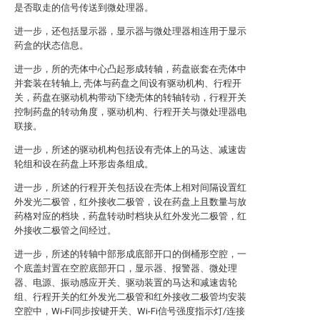
是否取走的信号传送到微处理器。
进一步，还包括显示器，显示器与微处理器相连用于显示
药盒的状态信息。
进一步，所的壳体中心凸起形成转轴，药盘嵌套在壳体中
并套装在转轴上, 壳体与药盘之间设有驱动机构、行程开
关，药盘在驱动机构带动下绕壳体的转轴转动，行程开关
控制药盘的转动角度，驱动机构、行程开关与微处理器电
联接。
进一步，所述的驱动机构包括设有壳体上的马达、减速齿
轮组和设在药盘上环形齿条组成。
进一步，所述的行程开关包括设在壳体上相对间隔设置红
外发光二极管，红外接收二极管，设在药盘上且数量与放
药格对应的档块，药盘转动时档块从红外发光二极管，红
外接收二极管之间经过。
进一步，所述的转轴中部形成底部开口的倒桶形空腔，一
个底盖封置在空腔底部开口，显示器、报警器、微处理
器、电源、振动感应开关、驱动装置的马达和减速齿轮
组、行程开关的红外发光二极管和红外接收二极管均安装
空腔中，Wi-Fi同步按键开关、Wi-Fi信号强度指示灯/连接