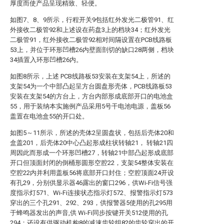
厚度而使产品呈现精致、轻便。
如图7、8、9所示，行程开关9包括红外发光二极管91、红
外接收二极管92和上述设在药盘3上的档块34；红外发光
二极管91，红外接收二极管92相对间隔设置在PCB线路板
53上，并位于环形凹槽26内壁面剖切的缺口28两侧，档块
34插置入环形凹槽26内。
如图8所示，上述 PCB线路板53安装在支架54上，所述的
支架54为一个中部凸起呈方台圆盘形壳体，PCB线路板53
安装在支架54的方台上，方台内部形成底部开口的电池盒
55，用于装纳本实施例产品采用5号干电池电源，盖板56
盖置在电池盒55的开口处。
如图5～11所示，所述的壳体2呈圆盘状，包括后壳体20和
盒盖201，后壳体20中心凸起形成柱状转轴21， 转轴21四
周因此而形成一个环形凹槽27，转轴21中部凸起形成底部
开口但顶面封闭的倒桶形圆形空腔22，支架54整体安装在
空腔22内并利用盖板56将底部开口封住；空腔顶面24开设
有孔29，分别供显示器46露出的窗口296，供Wi-Fi信号强
度指示灯571、Wi-Fi连接状态指示灯572、报警指示灯573
穿出的三个孔291、292、293，供报警器5使用的孔295用
于蜂鸣器发出的声音,供 Wi-Fi同步按键开关512使用的孔
294；还设有供驱动机构8的减速齿轮组82的齿轮穿出的开