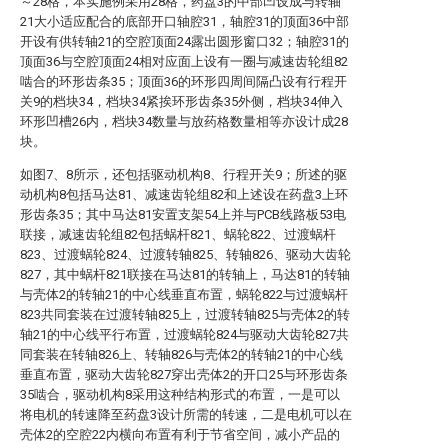
～28格，本实施例采用28格，药盘3的中部凹设成与转轴
21大小适应配合的底部开口轴腔31，轴腔31的顶面36中部
开设有供转轴21的空腔顶面24露出圆形窗口32；轴腔31的
顶面36与空腔顶面24相对应面上设有一圈与减速齿轮组82
啮合的环形齿条35；顶面36的环形四周间隔凸设有行程开
关9的档块34，档块34紧挨环形齿条35外侧，档块34伸入
环形凹槽26内，档块34数量与放药格数量相等亦设计成28
块。
如图7、8所示，还包括驱动机构8、行程开关9；所述的驱
动机构8包括马达81、减速齿轮组82和上述设在药盘3上环
形齿条35；其中马达81安置支架54上并与PCB线路板53电
联接，减速齿轮组82包括蜗杆821、蜗轮822、过渡蜗杆
823、过渡蜗轮824、过渡转轴825、转轴826、驱动大齿轮
827，其中蜗杆821联接在马达81的转轴上，马达81的转轴
与壳体2的转轴21的中心线垂直布置，蜗轮822与过渡蜗杆
823共同套装在过渡转轴825上，过渡转轴825与壳体2的转
轴21的中心线平行布置，过渡蜗轮824与驱动大齿轮827共
同套装在转轴826上、转轴826与壳体2的转轴21的中心线
垂直布置，驱动大齿轮827穿出壳体2的开口25与环形齿条
35啮合，驱动机构8采用这种结构形式的布置，一是可以
将电机的转速降至药盘3设计所需的转速，二是电机可以在
壳体2的空腔22内横向布置有利于节省空间，减小产品的