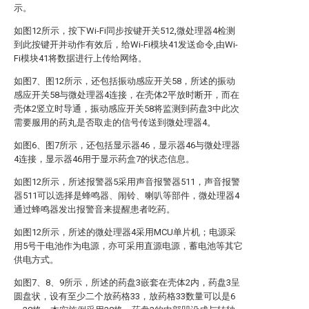
示。
如图12所示，按下Wi-Fi同步按键开关512,微处理器4检测
到此按键开并动作有效后，给Wi-Fi模块41发送命令,由Wi-
Fi模块41将数据进行上传给网络。
如图7、图12所示，还包括振动感应开关58，所述的振动
感应开关58与微处理器4连接，在壳体2平放时断开，而在
壳体2竖立时导通，振动感应开关58将监测到药盘3中此次
需要服用的药丸是否取走的信号传送到微处理器4。
如图6、图7所示，还包括显示器46，显示器46与微处理器
4连接，显示器46用于显示药盒7的状态信息。
如图12所示，所述报警器5采用声音报警器511，声音报警
器511可以选择是蜂鸣器、闹铃、喇叭等部件，微处理器4
通过蜂鸣器发出报警音来提醒患者吃药。
如图12所示，所述的微处理器4采用MCU单片机；电源采
用5号干电池作为电源，亦可采用直源电源，蓄电池等其它
供电方式。
如图7、8、9所示，所述的药盘3嵌套在壳体2内，药盘3呈
圆盘状，设有至少二个放药格33，放药格33数量可以是6