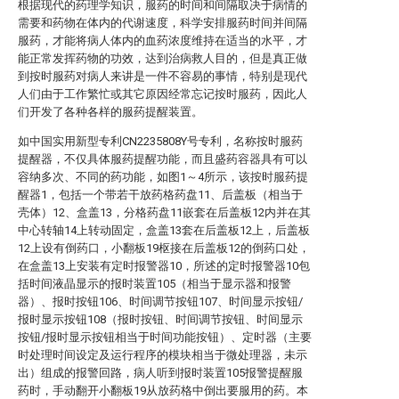
根据现代的药理学知识，服药的时间和间隔取决于病情的
需要和药物在体内的代谢速度，科学安排服药时间并间隔
服药，才能将病人体内的血药浓度维持在适当的水平，才
能正常发挥药物的功效，达到治病救人目的，但是真正做
到按时服药对病人来讲是一件不容易的事情，特别是现代
人们由于工作繁忙或其它原因经常忘记按时服药，因此人
们开发了各种各样的服药提醒装置。
如中国实用新型专利CN2235808Y号专利，名称按时服药
提醒器，不仅具体服药提醒功能，而且盛药容器具有可以
容纳多次、不同的药功能，如图1～4所示，该按时服药提
醒器1，包括一个带若干放药格药盘11、后盖板（相当于
壳体）12、盒盖13，分格药盘11嵌套在后盖板12内并在其
中心转轴14上转动固定，盒盖13套在后盖板12上，后盖板
12上设有倒药口，小翻板19枢接在后盖板12的倒药口处，
在盒盖13上安装有定时报警器10，所述的定时报警器10包
括时间液晶显示的报时装置105（相当于显示器和报警
器）、报时按钮106、时间调节按钮107、时间显示按钮/
报时显示按钮108（报时按钮、时间调节按钮、时间显示
按钮/报时显示按钮相当于时间功能按钮）、定时器（主要
时处理时间设定及运行程序的模块相当于微处理器，未示
出）组成的报警回路，病人听到报时装置105报警提醒服
药时，手动翻开小翻板19从放药格中倒出要服用的药。本