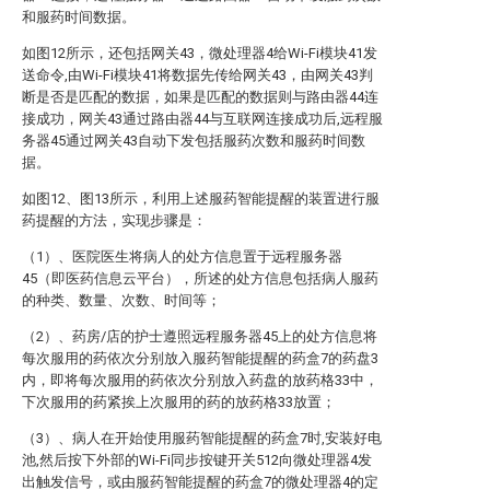
和服药时间数据。
如图12所示，还包括网关43，微处理器4给Wi-Fi模块41发
送命令,由Wi-Fi模块41将数据先传给网关43，由网关43判
断是否是匹配的数据，如果是匹配的数据则与路由器44连
接成功，网关43通过路由器44与互联网连接成功后,远程服
务器45通过网关43自动下发包括服药次数和服药时间数
据。
如图12、图13所示，利用上述服药智能提醒的装置进行服
药提醒的方法，实现步骤是：
（1）、医院医生将病人的处方信息置于远程服务器
45（即医药信息云平台），所述的处方信息包括病人服药
的种类、数量、次数、时间等；
（2）、药房/店的护士遵照远程服务器45上的处方信息将
每次服用的药依次分别放入服药智能提醒的药盒7的药盘3
内，即将每次服用的药依次分别放入药盘的放药格33中，
下次服用的药紧挨上次服用的药的放药格33放置；
（3）、病人在开始使用服药智能提醒的药盒7时,安装好电
池,然后按下外部的Wi-Fi同步按键开关512向微处理器4发
出触发信号，或由服药智能提醒的药盒7的微处理器4的定