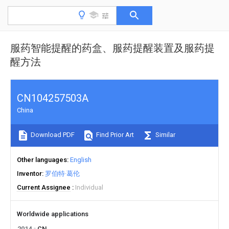
服药智能提醒的药盒、服药提醒装置及服药提
醒方法
CN104257503A
China
Download PDF
Find Prior Art
Similar
Other languages
English
Inventor
罗伯特·葛伦
Current Assignee
Individual
Worldwide applications
2014
CN