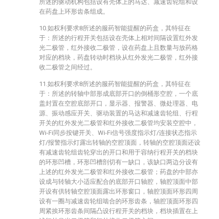
所述的驱动机构包括设有壳体上的马达、减速齿轮组和设
在药盘上环形齿条组成。
10.如权利要求8所述的服药智能提醒的药盒，其特征在
于：所述的行程开关包括设在壳体上相对间隔设置红外发
光二极管，红外接收二极管，设在药盘上且数量与放药格
对应的档块，药盘转动时档块从红外发光二极管，红外接
收二极管之间经过。
11.如权利要求8所述的服药智能提醒的药盒，其特征在
于：所述的转轴中部形成底部开口的倒桶形空腔，一个底
盖封置在空腔底部开口，显示器、报警器、微处理器、电
源、振动感应开关、驱动装置的马达和减速齿轮组、行程
开关的红外发光二极管和红外接收二极管均安装空腔中，
Wi-Fi同步按键开关、Wi-Fi信号强度指示灯/连接状态指示
灯/报警指示灯露出转轴的空腔顶面，转轴的空腔顶面还设
有减速齿轮组齿轮穿出的开口和用于容纳行程开关的档块
的环形凹槽，环形凹槽剖切有一缺口，该缺口两边分设有
上述的红外发光二极管和红外接收二极管；药盘的中部亦
设成与转轴大小适应配合的底部开口轴腔，轴腔顶面中部
开设有供转轴空腔顶面露出环形窗口，轴腔顶面环形四周
设有一圈与减速齿轮组啮合的环形齿条，轴腔顶面环形四
周紧挨环形齿条间隔凸设行程开关的档块，档块插置在上