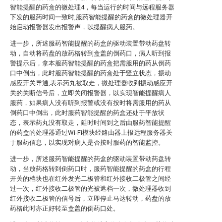
智能提醒的药盒的微处理4，每当运行的时间与远程服务器
下发的服药时间一致时,服药智能提醒的药盒的微处理器开
始启动报警器发出报警声，以提醒病人服药。
进一步，所述服药智能提醒的药盒的驱动装置带动药盘转
动，自动将药盘的放药格转到盒盖的倒药口，病人听到报
警提示后，拿本服药智能提醒的药盒把需服用的药从倒药
口中倒出，此时服药智能提醒的药盒处于竖立状态，振动
感应开关导通,表示药丸被取走，微处理器收到振动感应开
关的关断信号后，立即关闭报警器，以实现智能提醒病人
服药，如果病人没有听到报警或没有按时将需服用的药从
倒药口中倒出，此时服药智能提醒的药盒还处于平放状
态，表示药丸没有取走，延时时间到之后由服药智能提醒
的药盒的处理器通过Wi-Fi模块经路由器上报远程服务器关
于服药信息，以实现对病人是否按时服药的智能监控。
进一步，所述服药智能提醒的药盒的驱动装置带动药盘转
动，当放药格转到倒药口时，服药智能提醒的药盒的行程
开关的档块也在红外发光二极管和红外接收二极管之间经
过一次，红外接收二极管的光被遮档一次，微处理器收到
红外接收二极管的信号后，立即停止马达转动，药盘的放
药格此时亦正好转至盒盖的倒药口处。