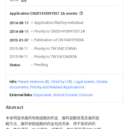
Application CN201410391557.2A events
Application filed by Individual
2014-08-11
Priority to CN201410391557.2A
2014-08-11
Publication of CN104257503A
2015-01-07
2015-08-11
Priority to TW104212904U
2015-08-11
Priority to TW104126032A
Pending
Status
Info
Patent citations (8)
Cited by (18)
Legal events
Similar
documents
Priority and Related Applications
External links
Espacenet
Global Dossier
Discuss
Abstract
本发明提供服药智能提醒的药盒、服药提醒装置及服药提
醒方法，服药智能提醒的药盒包括壳体、用于装药的药