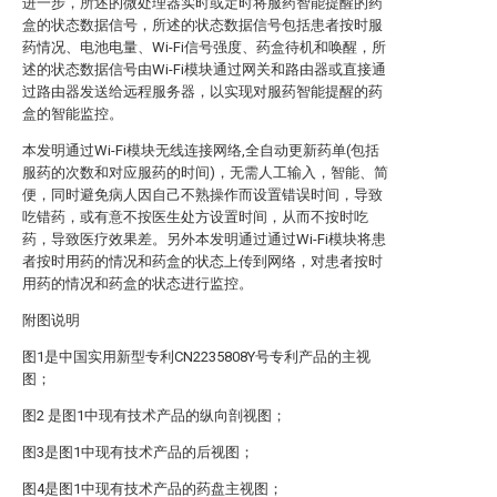
进一步，所述的微处理器实时或定时将服药智能提醒的药
盒的状态数据信号，所述的状态数据信号包括患者按时服
药情况、电池电量、Wi-Fi信号强度、药盒待机和唤醒，所
述的状态数据信号由Wi-Fi模块通过网关和路由器或直接通
过路由器发送给远程服务器，以实现对服药智能提醒的药
盒的智能监控。
本发明通过Wi-Fi模块无线连接网络,全自动更新药单(包括
服药的次数和对应服药的时间)，无需人工输入，智能、简
便，同时避免病人因自己不熟操作而设置错误时间，导致
吃错药，或有意不按医生处方设置时间，从而不按时吃
药，导致医疗效果差。另外本发明通过通过Wi-Fi模块将患
者按时用药的情况和药盒的状态上传到网络，对患者按时
用药的情况和药盒的状态进行监控。
附图说明
图1是中国实用新型专利CN2235808Y号专利产品的主视
图；
图2 是图1中现有技术产品的纵向剖视图；
图3是图1中现有技术产品的后视图；
图4是图1中现有技术产品的药盘主视图；