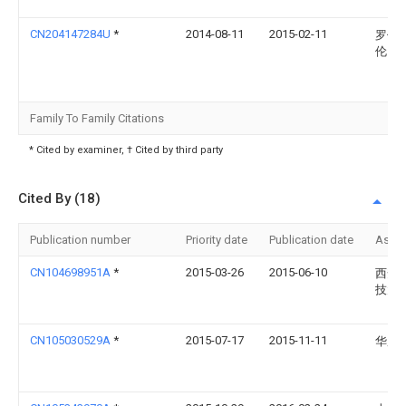
CN204147284U
*
2014-08-11
2015-02-11
罗伯特
伦
Family To Family Citations
* Cited by examiner, † Cited by third party
Cited By (18)
Publication number
Priority date
Publication date
Assi
CN104698951A
*
2015-03-26
2015-06-10
西安
技大
CN105030529A
*
2015-07-17
2015-11-11
华辰