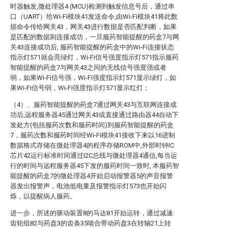
时器触发,微处理器4 (MCU)检测到触发信息号后，通过串
口（UART）给Wi-Fi模块41发送命令,由Wi-Fi模块41将此数
据命令传给网关43，网关43进行数据是否匹配判断，如果
是匹配的数据则连接成功，一旦服药智能提醒的药盒7与网
关43连接成功后, 服药智能提醒的药盒中的Wi-Fi连接状态
指示灯571就会亮绿灯，Wi-Fi信号强度指示灯571指示服药
智能提醒的药盒7与网关43之间的无线信号强度强或者
弱，如果Wi-Fi信号强，Wi-Fi强度指示灯571显示绿灯，如
果Wi-Fi信号弱，Wi-Fi强度指示灯571显示红灯；
（4）、服药智能提醒的药盒7通过网关43与互联网连接成
功后,远程服务器45通过网关43或直接通过路由器44自动下
发处方(包括服药次数和服药时间)到服药智能提醒的药盒
7，服药次数和服药时间经Wi-Fi模块41接收下来以16进制
数据格式存储在微处理器4的程序存储ROM中,外部时钟IC
芯片42运行标准时间通过I2C总线与微处理器4通信,每当运
行的时间与远程服务器45下发的服药时间一致时, 本服药智
能提醒的药盒7的微处理器4开始启动报警器5的声音报警
器发出报警声，电池低电量及报警指示灯573也开始闪
烁，以提醒病人服药。
进一步，所述的驱动装置8的马达81开始运转，通过减速
齿轮组82与药盘3的齿条35啮合带动药盘3在转轴21上转