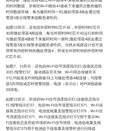
相4连接，微处理器4通过Wi-Fi模块41来获取服药次数和服
药时间数据，并将经Wi-Fi模块41接收下来服药次数和服药
时间数据存储，每当服药时间一到,微处理器4就会通过报
警器5发出报警来提醒患者吃药。
如图12所示，还包括外部时钟IC芯片42，外部时钟IC芯片
42和微处理器4相连接，每当外部时钟IC芯片42运行的时间
与微处理器4接收下来服药时间一致时,微处理器4就会通过
报警器5发出报警来提醒患者吃药。当然从电路设计也可选
用带有内部时钟的微处理器4，而省去外部时钟的外部时钟
IC芯片42。
如图7、12所示，还包括Wi-Fi信号强度指示灯/连接状态指
示灯/报警灯57、振动感应开关58、Wi-Fi同步按键开关
512,均贴装在PCB线路板53上与微处理器4相连接，与报警
器5共同组成定时报警回路，电源（未示出）给PCB线路板
53供电。
如图12所示，所述的Wi-Fi信号强度指示灯/连接状态指示
灯/报警指示灯57，包括Wi-Fi信号强度指示灯571、Wi-Fi连
接装态指示灯572、电池低电量及报警指示灯573，Wi-Fi信
号强度指示灯571、Wi-Fi连接装态指示灯572用于显示Wi-
Fi连接状态及所处环境的Wi-Fi信号强弱，电池低电量及报
警指示灯573用于电池处于低电量及报警时进行闪烁提