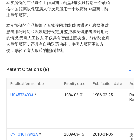
本实施例的产品每个工作周期，药盘3每次只转动一个放药
格33的距离以保证病人每次只服用一个放药格33里药，防
止重复服药。
本实施例的产品增加了无线连网功能,能够通过互联网络对
患者用药时间和次数进行设定,并监控和反馈患者按时用药
的情况,无需人工输入,不仅具有智能提醒功能、能够防止病
人重复服药，还具有自动送药功能，使病人服药更加方
便，减轻了病人服药的抵触情绪。
Patent Citations (8)
Publication number
Priority date
Publication date
Assi
US4572403A
*
1984-02-01
1986-02-25
Rafae
Benar
CN101617992A
*
2009-03-16
2010-01-06
厦门