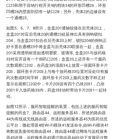
口25和用于容纳行程开关9的档块34的环形凹槽26，环形
凹槽26内壁面剖切有一缺口28；另外，壳体2的边缘设有
一个通槽23。
如图5、6、7、8所示，盒盖201通轴铰接在后壳体20上，
盒盖201对应后壳体20的通槽23处延伸出具有倒钩锁扣
204，当盒盖201扣合在后壳体20上时，锁扣204的倒钩正
好卡置在通槽23中将盒盖与后壳体20联接在一起，盒盖
201采用透明材质如透明塑胶、玻璃等, 盒盖201与放药格
33对应开设有一个倒药口205；盒盖20上还开有一个服药
次数观察口202，在药盘3的顶面34上放置一张圆环形卡片
203，圆环形卡片203上与每个放药格33位置对应处印有服
药次数或时间字样，圆环形卡片203上服药次数字样正好
显示在观察口202中，卡片203设有四个凸块2031，凸块
2031卡入放药格33内，药盘3转动时带动卡片2031一起转
动。
如图12所示，服药智能提醒的装置，包括上述的服药智能
提醒的药盒7、路由器44、远程服务器45，所述的路由器
44为有线或无线路由器，所述的远程服务器45为医药信息
云平台，微处理器4给Wi-Fi模块41发送命令,由Wi-Fi模块41
将数据直接传给路由器44，路由器44通过网络与远程服务
器45连接，远程服务器45通过路由器44自动下发服药次数