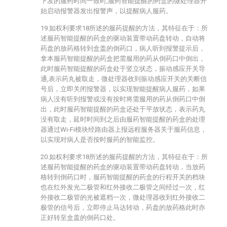
下发的服药时间一致时,服药智能提醒的药盒的微处理器开
始启动报警器发出报警声，以提醒病人服药。
19.如权利要求18所述的服药提醒的方法，其特征在于：所
述服药智能提醒的药盒的驱动装置带动药盘转动，自动将
药盘的放药格转到盒盖的倒药口，病人听到报警提示后，
拿本服药智能提醒的药盒把需服用的药从倒药口中倒出，
此时服药智能提醒的药盒处于竖立状态，振动感应开关导
通,表示药丸被取走，微处理器收到振动感应开关的关断信
号后，立即关闭报警器，以实现智能提醒病人服药，如果
病人没有听到报警或没有按时将需服用的药从倒药口中倒
出，此时服药智能提醒的药盒还处于平放状态，表示药丸
没有取走，延时时间到之后由服药智能提醒的药盒的处理
器通过Wi-Fi模块经路由器上报远程服务器关于服药信息，
以实现对病人是否按时服药的智能监控。
20.如权利要求18所述的服药提醒的方法，其特征在于：所
述服药智能提醒的药盒的驱动装置带动药盘转动，当放药
格转到倒药口时，服药智能提醒的药盒的行程开关的档块
也在红外发光二极管和红外接收二极管之间经过一次，红
外接收二极管的光被遮档一次，微处理器收到红外接收二
极管的信号后，立即停止马达转动，药盘的放药格此时亦
正好转至盒盖的倒药口处。