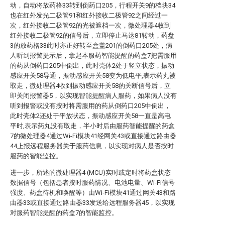
动，自动将放药格33转到倒药口205，行程开关9的档块34
也在红外发光二极管91和红外接收二极管92之间经过一
次，红外接收二极管92的光被遮档一次，微处理器4收到
红外接收二极管92的信号后，立即停止马达81转动，药盘
3的放药格33此时亦正好转至盒盖201的倒药口205处，病
人听到报警提示后，拿起本服药智能提醒的药盒7把需服用
的药从倒药口205中倒出，此时壳体2处于竖立状态，振动
感应开关58导通，振动感应开关58变为低电平,表示药丸被
取走，微处理器4收到振动感应开关58的关断信号后，立
即关闭报警器5，以实现智能提醒病人服药，如果病人没有
听到报警或没有按时将需服用的药从倒药口205中倒出，
此时壳体2还处于平放状态，振动感应开关58一直是高电
平时,表示药丸没有取走，半小时后由服药智能提醒的药盒
7的微处理器4通过Wi-Fi模块41经网关43或直接通过路由器
44上报远程服务器关于服药信息，以实现对病人是否按时
服药的智能监控。
进一步，所述的微处理器4 (MCU)实时或定时将药盒状态
数据信号（包括患者按时服药情况、电池电量、Wi-Fi信号
强度、药盒待机和唤醒等）由Wi-Fi模块41通过网关43和路
由器33或直接通过路由器33发送给远程服务器45，以实现
对服药智能提醒的药盒7的智能监控。