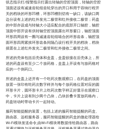
状态指示灯/报警指示灯露出转轴的空腔顶面，转轴的空腔
顶面还设有减速齿轮组齿轮穿出的开口和用于容纳行程开
关的档块的环形凹槽，环形凹槽剖切有一缺口，该缺口两
边分设有上述的红外发光二极管和红外接收二极管；药盘
的中部亦设成与转轴大小适应配合的底部开口轴腔，轴腔
顶面中部开设有供转轴空腔顶面露出环形窗口，轴腔顶面
环形四周设有一圈与减速齿轮组啮合的环形齿条，轴腔顶
面环形四周紧挨环形齿条间隔凸设行程开关的档块，档块
插置在上述红外发光二极管和红外接收二极管之间。
所述的壳体包括后壳体和盒盖，盒盖铰接在后壳体上，所
述的药盘设有至少二个放药格，盒盖上开设有与放药格对
应的一个倒药口。
所述的盒盖上还开有一个吃药次数观察口，在药盘的顶面
放置一张印有吃药次数字样并与每个放药格位置对应的圆
环形卡片，圆环形卡片上吃药次数字样正好显示在观察口
中，卡片上设有到少两个凸块，凸块折叠卡置放药格内，
药盘转动时带动卡片一起转动。
服药智能提醒的装置，包括上述的服药智能提醒的药盒、
路由器、远程服务器，服药智能提醒的药盒的微处理器给
Wi-Fi模块发送命令,由Wi-Fi模块将数据传给路由器，路由
器通过网络与远程服务器连接，远程服务器通过路由器自