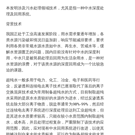
本发明涉及污水处理领域技术，尤其是指一种中水深度处
理及回用系统。
背景技术
我国正处于工业高速发展阶段，用水需求量逐年增加，各
类水源污染破坏情况日益加剧，响应节能减排要求，要求
利用各类非常规水源水质如中水、再生水、苦咸水等，缓
解水资源匮乏的问题，国内目前没有针对中水的深度利
用，中水只是被简易处理后回用为生活杂用水，是一种对
水资源的浪费，对于该类水源的深度回用成为一个比较急
迫的课题。
超纯水一般多用于电力、化工、冶金、电子和医药等行
业，反渗透和连续电去离子技术已逐渐取代了落后的离子
交换混床技术成为常用制备超纯水的方式，目前制取超纯
水采用的是原水水质较好的水源作为进水，经过反渗透系
统去除大部分离子物质，脱盐率通常为98%-99%，然后经
过连续电去离子系统进行深度处理后达到工业超纯水，但
是其进水水质要求较高，只能在较小水质范围内制取超纯
水，成本高，并且处理过程复杂，严重限制了该技术的应
用范围，因此，应对现有中水回用系统进行改进，以使其
能够达到自来水的水质标准，可以作为制备超纯水的水资