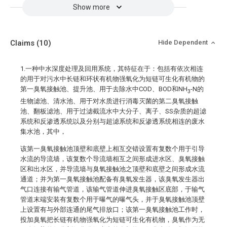
Show more
Claims
(10)
Hide Dependent
1.一种中水深度处理及回用系统，其特征在于：包括有依次相连
的用于对污水中长链和环状有机物强氧化为短链可生化有机物的
第一臭氧接触池、提升池、用于去除水中COD、BOD和NH
-N的
3
生物滤池、清水池、用于对水质进行消毒灭菌的第二臭氧接触
池、翻板滤池、用于过滤截流水中大分子、离子、SS杂质的超滤
系统和反渗透系统以及分别与超滤系统和反渗透系统相连的废水
集水池，其中，
该第一臭氧接触池顶壁和底壁上相互交错设置有复数个用于引导
水流的导流墙，该复数个导流墙相互之间形成进水区、臭氧接触
区和出水区，并导流墙与臭氧接触池之顶壁和底壁之间形成水流
通道；并为第一臭氧接触池配备有臭氧发生器，该臭氧发生器出
气口连接有输气管道，该输气管道伸进臭氧接触区底部，于输气
管道末端安装有复数个用于曝气的曝气头，并于臭氧接触池顶壁
上设置有与外部连通的尾气排放口；该第一臭氧接触池工作时，
投加臭氧把长链有机物强氧化为短链可生化有机物，臭氧作为无