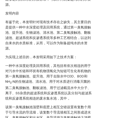
源。
发明内容
有鉴于此，本发明针对现有技术存在之缺失，其主要目的
是提供一种中水深度处理及回用系统，通过第一臭氧接触
池、提升池、生物滤池、清水池、第二臭氧接触池、翻板
滤池、超滤系统和反渗透系统等多种工艺相结合，以达到
自来水的水质标准，从而，可以作为制备超纯水的水资
源。
为实现上述目的，本发明采用如下之技术方案：
一种中水深度处理及回用系统，其包括有依次相连的用于
对污水中长链和环状有机物强氧化为短链可生化有机物的
第一臭氧接触池、提升池、用于去除水中COD、BOD和
NH
-N的生物滤池、清水池、用于对水质进行消毒灭菌的
3
第二臭氧接触池、翻板滤池、用于过滤截流水中大分子、
离子、SS杂质的超滤系统和反渗透系统以及分别与超滤系
统和反渗透系统相连的废水集水池，其中，
该第一臭氧接触池顶壁和底壁上相互交错设置有复数个用
于引导水流的导流墙，该复数个导流墙相互之间形成进水
区、臭氧接触区和出水区，并导流墙与臭氧接触池之顶壁