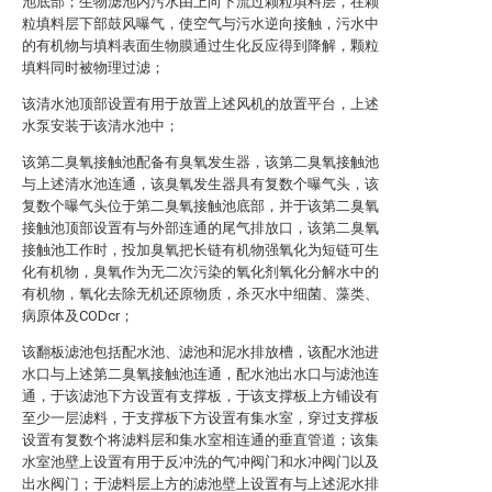
池底部；生物滤池内污水由上向下流过颗粒填料层，在颗
粒填料层下部鼓风曝气，使空气与污水逆向接触，污水中
的有机物与填料表面生物膜通过生化反应得到降解，颗粒
填料同时被物理过滤；
该清水池顶部设置有用于放置上述风机的放置平台，上述
水泵安装于该清水池中；
该第二臭氧接触池配备有臭氧发生器，该第二臭氧接触池
与上述清水池连通，该臭氧发生器具有复数个曝气头，该
复数个曝气头位于第二臭氧接触池底部，并于该第二臭氧
接触池顶部设置有与外部连通的尾气排放口，该第二臭氧
接触池工作时，投加臭氧把长链有机物强氧化为短链可生
化有机物，臭氧作为无二次污染的氧化剂氧化分解水中的
有机物，氧化去除无机还原物质，杀灭水中细菌、藻类、
病原体及CODcr；
该翻板滤池包括配水池、滤池和泥水排放槽，该配水池进
水口与上述第二臭氧接触池连通，配水池出水口与滤池连
通，于该滤池下方设置有支撑板，于该支撑板上方铺设有
至少一层滤料，于支撑板下方设置有集水室，穿过支撑板
设置有复数个将滤料层和集水室相连通的垂直管道；该集
水室池壁上设置有用于反冲洗的气冲阀门和水冲阀门以及
出水阀门；于滤料层上方的滤池壁上设置有与上述泥水排