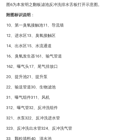
图6为本发明之翻板滤池反冲洗排水舌板打开示意图。
附图标识说明
：
10、第一臭氧接触池11、导流墙
12、进水区13、臭氧接触区
14、出水区15、水流通道
16、臭氧发生器161、输气管道
162、曝气头17、尾气排放口
20、提升池21、提升泵
22、输送管道30、生物滤池
31、曝气组件311、风机
312、曝气管32、反冲洗组件
321、水泵322、反冲洗进水管
323、反冲洗出水管324、反冲洗气管
33、颗粒填料40、清水池