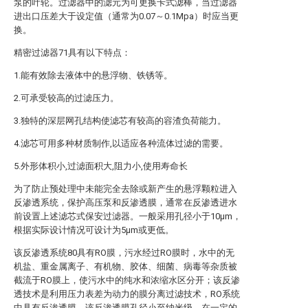
泵的叶轮。过滤器中的滤元为可更换卡式滤棒，当过滤器
进出口压差大于设定值（通常为0.07～0.1Mpa）时应当更
换。
精密过滤器71具有以下特点：
1.能有效除去液体中的悬浮物、铁锈等。
2.可承受较高的过滤压力。
3.独特的深层网孔结构使滤芯有较高的容渣负荷能力。
4.滤芯可用多种材质制作,以适应各种流体过滤的需要。
5.外形体积小,过滤面积大,阻力小,使用寿命长
为了防止预处理中未能完全去除或新产生的悬浮颗粒进入
反渗透系统，保护高压泵和反渗透膜，通常在反渗透进水
前设置上述滤芯式保安过滤器。一般采用孔径小于10μm，
根据实际设计情况可设计为5μm或更低。
该反渗透系统80具有RO膜，污水经过RO膜时，水中的无
机盐、重金属离子、有机物、胶体、细菌、病毒等杂质被
截流于RO膜上，使污水中的纯水和浓缩水区分开；该反渗
透技术是利用压力表差为动力的膜分离过滤技术，RO系统
中具有反渗透膜，该反渗透膜孔径小至纳米级，在一定的