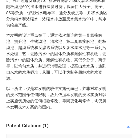
5、再经过超滤系统70、精密过滤器71和反渗透系统80将
翻板滤池60的出水进行深度过滤，截留住大分子、离子、
SS等杂质，保证出水电导率、盐分及硬度等，并将水质区
分为纯水和浓缩水，浓缩水排放至废水集水池90中，纯水
供给生产线。
本发明的设计重点在于，通过依次相连的第一臭氧接触
池、提升池、生物滤池、清水池、第二臭氧接触池、翻板
滤池、超滤系统和反渗透系统以及废水集水池等一系列污
水处理工艺，去除污水中的固体杂质和溶解性有机物，去
除污水中的固体杂质、溶解性有机物、高低价分子、离子
等，以均匀水质，并进行消毒处理，提高出水水质，达到
自来水的水质标准，从而，可以作为制备超纯水的水资
源。
以上所述，仅是本发明的较佳实施例而已，并非对本发明
的技术范围作任何限制，故凡依据本发明的技术实质对以
上实施例所做的任何细微修改、等同变化与修饰，均仍属
本发明技术方案的范围内。
Patent Citations (1)