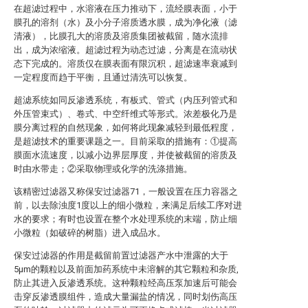
在超滤过程中，水溶液在压力推动下，流经膜表面，小于
膜孔的溶剂（水）及小分子溶质透水膜，成为净化液（滤
清液），比膜孔大的溶质及溶质集团被截留，随水流排
出，成为浓缩液。超滤过程为动态过滤，分离是在流动状
态下完成的。溶质仅在膜表面有限沉积，超滤速率衰减到
一定程度而趋于平衡，且通过清洗可以恢复。
超滤系统如同反渗透系统，有板式、管式（内压列管式和
外压管束式）、卷式、中空纤维式等形式。浓差极化乃是
膜分离过程的自然现象，如何将此现象减轻到最低程度，
是超滤技术的重要课题之一。目前采取的措施有：①提高
膜面水流速度，以减小边界层厚度，并使被截留的溶质及
时由水带走；②采取物理或化学的洗涤措施。
该精密过滤器又称保安过滤器71，一般设置在压力容器之
前，以去除浊度1度以上的细小微粒，来满足后续工序对进
水的要求；有时也设置在整个水处理系统的末端，防止细
小微粒（如破碎的树脂）进入成品水。
保安过滤器的作用是截留前置过滤器产水中泄露的大于
5μm的颗粒以及前面加药系统中未溶解的其它颗粒和杂质,
防止其进入反渗透系统。这种颗粒经高压泵加速后可能会
击穿反渗透膜组件，造成大量漏盐的情况，同时划伤高压