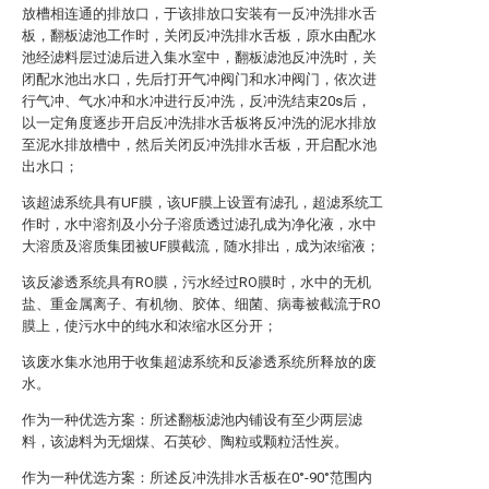
放槽相连通的排放口，于该排放口安装有一反冲洗排水舌
板，翻板滤池工作时，关闭反冲洗排水舌板，原水由配水
池经滤料层过滤后进入集水室中，翻板滤池反冲洗时，关
闭配水池出水口，先后打开气冲阀门和水冲阀门，依次进
行气冲、气水冲和水冲进行反冲洗，反冲洗结束20s后，
以一定角度逐步开启反冲洗排水舌板将反冲洗的泥水排放
至泥水排放槽中，然后关闭反冲洗排水舌板，开启配水池
出水口；
该超滤系统具有UF膜，该UF膜上设置有滤孔，超滤系统工
作时，水中溶剂及小分子溶质透过滤孔成为净化液，水中
大溶质及溶质集团被UF膜截流，随水排出，成为浓缩液；
该反渗透系统具有RO膜，污水经过RO膜时，水中的无机
盐、重金属离子、有机物、胶体、细菌、病毒被截流于RO
膜上，使污水中的纯水和浓缩水区分开；
该废水集水池用于收集超滤系统和反渗透系统所释放的废
水。
作为一种优选方案：所述翻板滤池内铺设有至少两层滤
料，该滤料为无烟煤、石英砂、陶粒或颗粒活性炭。
作为一种优选方案：所述反冲洗排水舌板在0°-90°范围内