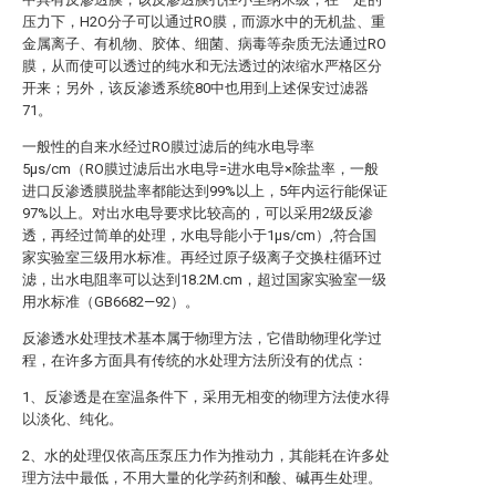
压力下，H2O分子可以通过RO膜，而源水中的无机盐、重
金属离子、有机物、胶体、细菌、病毒等杂质无法通过RO
膜，从而使可以透过的纯水和无法透过的浓缩水严格区分
开来；另外，该反渗透系统80中也用到上述保安过滤器
71。
一般性的自来水经过RO膜过滤后的纯水电导率
5μs/cm（RO膜过滤后出水电导=进水电导×除盐率，一般
进口反渗透膜脱盐率都能达到99%以上，5年内运行能保证
97%以上。对出水电导要求比较高的，可以采用2级反渗
透，再经过简单的处理，水电导能小于1μs/cm）,符合国
家实验室三级用水标准。再经过原子级离子交换柱循环过
滤，出水电阻率可以达到18.2M.cm，超过国家实验室一级
用水标准（GB6682—92）。
反渗透水处理技术基本属于物理方法，它借助物理化学过
程，在许多方面具有传统的水处理方法所没有的优点：
1、反渗透是在室温条件下，采用无相变的物理方法使水得
以淡化、纯化。
2、水的处理仅依高压泵压力作为推动力，其能耗在许多处
理方法中最低，不用大量的化学药剂和酸、碱再生处理。