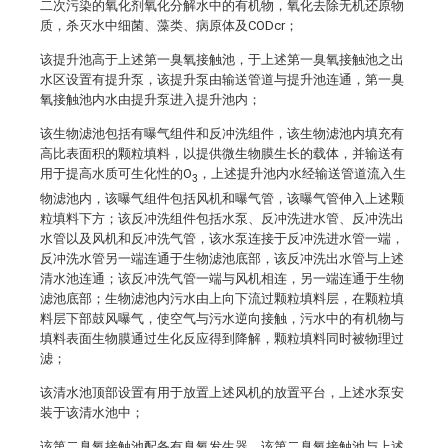
二次污染的氧化剂氧化分解水中的有机物，氧化去除无机还原物
质，杀灭水中细菌、藻类、病原体及CODcr；
该提升池高于上述第一臭氧接触池，于上述第一臭氧接触池之出
水区设置有提升泵，该提升泵由输送管道与提升池连通，第一臭
氧接触池内水由提升泵进入提升池内；
该生物滤池包括有曝气组件和反冲洗组件，该生物滤池内填充有
高比表面积的颗粒填料，以提供微生物膜生长的载体，并输送有
用于提高水质可生化性的O
，上述提升池内水经输送管道流入生
3
物滤池内，该曝气组件包括风机和曝气管，该曝气管伸入上述颗
粒填料下方；该反冲洗组件包括水泵、反冲洗进水管、反冲洗出
水管以及风机和反冲洗气管，该水泵连接于反冲洗进水管一端，
反冲洗水管另一端连通于生物滤池底部，该反冲洗出水管与上述
清水池连通；该反冲洗气管一端与风机相连，另一端连通于生物
滤池底部；生物滤池内污水由上向下流过颗粒填料层，在颗粒填
料层下部鼓风曝气，使空气与污水逆向接触，污水中的有机物与
填料表面生物膜通过生化反应得到降解，颗粒填料同时被物理过
滤；
该清水池顶部设置有用于放置上述风机的放置平台，上述水泵安
装于该清水池中；
该第二臭氧接触池配备有臭氧发生器，该第二臭氧接触池与上述