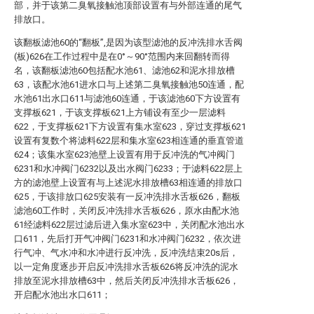
部，并于该第二臭氧接触池顶部设置有与外部连通的尾气
排放口。
该翻板滤池60的“翻板”,是因为该型滤池的反冲洗排水舌阀
(板)626在工作过程中是在0°～90°范围内来回翻转而得
名，该翻板滤池60包括配水池61、滤池62和泥水排放槽
63，该配水池61进水口与上述第二臭氧接触池50连通，配
水池61出水口611与滤池60连通，于该滤池60下方设置有
支撑板621，于该支撑板621上方铺设有至少一层滤料
622，于支撑板621下方设置有集水室623，穿过支撑板621
设置有复数个将滤料622层和集水室623相连通的垂直管道
624；该集水室623池壁上设置有用于反冲洗的气冲阀门
6231和水冲阀门6232以及出水阀门6233；于滤料622层上
方的滤池壁上设置有与上述泥水排放槽63相连通的排放口
625，于该排放口625安装有一反冲洗排水舌板626，翻板
滤池60工作时，关闭反冲洗排水舌板626，原水由配水池
61经滤料622层过滤后进入集水室623中，关闭配水池出水
口611，先后打开气冲阀门6231和水冲阀门6232，依次进
行气冲、气水冲和水冲进行反冲洗，反冲洗结束20s后，
以一定角度逐步开启反冲洗排水舌板626将反冲洗的泥水
排放至泥水排放槽63中，然后关闭反冲洗排水舌板626，
开启配水池出水口611；