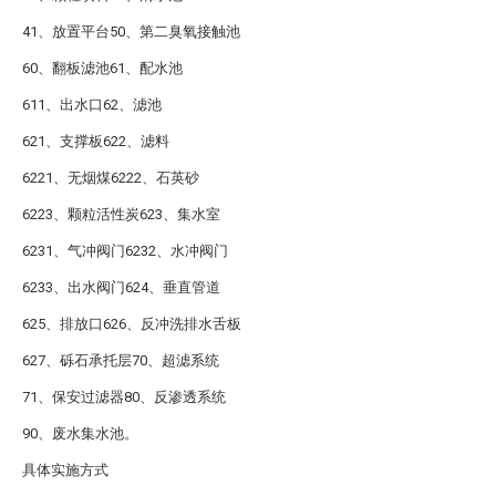
41、放置平台50、第二臭氧接触池
60、翻板滤池61、配水池
611、出水口62、滤池
621、支撑板622、滤料
6221、无烟煤6222、石英砂
6223、颗粒活性炭623、集水室
6231、气冲阀门6232、水冲阀门
6233、出水阀门624、垂直管道
625、排放口626、反冲洗排水舌板
627、砾石承托层70、超滤系统
71、保安过滤器80、反渗透系统
90、废水集水池。
具体实施方式