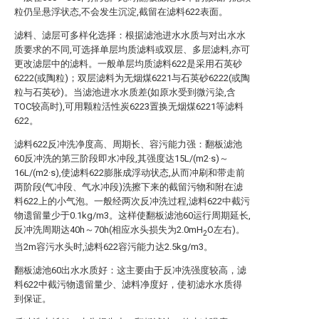
粒仍呈悬浮状态,不会发生沉淀,截留在滤料622表面。
滤料、滤层可多样化选择：根据滤池进水水质与对出水水
质要求的不同,可选择单层均质滤料或双层、多层滤料,亦可
更改滤层中的滤料。一般单层均质滤料622是采用石英砂
6222(或陶粒)；双层滤料为无烟煤6221与石英砂6222(或陶
粒与石英砂)。当滤池进水水质差(如原水受到微污染,含
TOC较高时),可用颗粒活性炭6223置换无烟煤6221等滤料
622。
滤料622反冲洗净度高、周期长、容污能力强：翻板滤池
60反冲洗的第三阶段即水冲段,其强度达15L/(m2·s)～
16L/(m2·s),使滤料622膨胀成浮动状态,从而冲刷和带走前
两阶段(气冲段、气水冲段)洗擦下来的截留污物和附在滤
料622上的小气泡。一般经两次反冲洗过程,滤料622中截污
物遗留量少于0.1kg/m3。这样使翻板滤池60运行周期延长,
反冲洗周期达40h～70h(相应水头损失为2.0mH
O左右)。
2
当2m容污水头时,滤料622容污能力达2.5kg/m3。
翻板滤池60出水水质好：这主要由于反冲洗强度较高，滤
料622中截污物遗留量少、滤料净度好，使初滤水水质得
到保证。