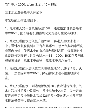
电导率:＜2000μs/cm;浊度：10～15度
出水水质及去除率具体如下：
本发明的工作原理如下：
1、尾水进入第一臭氧接触池10中，通过投加臭氧去除水
中CODcr，把长链有机物强氧化为短链可生化有机物。
2、经过处理的水进入提升池20内，再进入生物滤池30
中，通过在颗粒填料33下部鼓风曝气，使空气与污水逆向
或同向接触，使污水中的有机物与填料表面生物膜通过生
化反应得到降解，达到去除水中SS、COD、BOD以及消化
和脱氮目的，氧化水中生物，截流水中悬浮固体。
3、经过处理的水进入第二臭氧接触池50，进行消毒、灭
菌、二次去除水中CODcr，保证翻板滤池不被生物膜堵
塞。
4、经过处理的水，到达翻板滤池60，依次进行气冲、气
水冲和水冲的反冲洗操作，反冲洗结束20s后，以一定角
度逐步开启反冲洗排水舌板626将反冲洗的泥水排放至泥
水排放槽63中，提高出水水质。