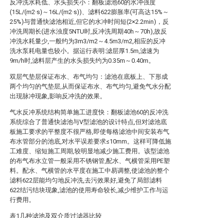
反冲洗水耗低、水头损失小：翻板滤池60的水冲强度
(15L/(m2·s)～16L/(m2·s))、滤料622膨胀率(可高达15%～
25%)与普通快滤池相近,但它的水冲时间短(2×2.2min)，反
冲洗周期长(进水浊度5NTU时,反冲洗周期40h～70h),故反
冲洗水耗量少,一般约为3m3/m2～4.5m3/m2,相应的反冲
洗水泵耗电量也较小。据运行表明:滤层厚1.5m,滤速为
9m/h时,滤料层产生的水头损失约为0.35m～0.40m。
双层气垫层保证布水、布气均匀：滤池在底板上、下形成
两个均匀的气垫层,从而保证布水、布气均匀,避免气水分配
出现脉冲现象,影响反冲洗的效果。
气水反冲系统结构简单施工进度快：翻板滤池60的反冲洗
系统综合了普通快滤池与V型滤池的设计特点,但对滤池底
板施工要求的平整度不很严格,即使每格滤池中间安装布气
布水管部分的池底,对水平误差要求≤10mm。这样可降低施
工难度、缩短施工周期,较明显地减少施工费用。该型滤池
的布气布水立管一般采用不锈钢管,配水、气横管采用PE塑
料。配水、气横管的水平度在施工中易调整,使滤池的整个
滤料622层能均匀地反冲洗,去污效果好,避免了局部滤料
622结污结块现象,滤池的使用寿命较长,减少维护工作与运
行费用。
表1几种滤池及双介质过滤器比较