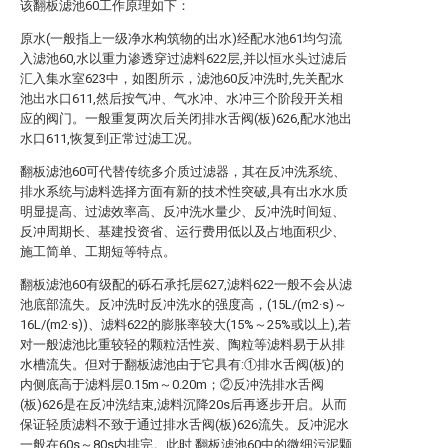
该翻板滤池60工作原理如下：
原水(一般指上一级净水构筑物的出水)经配水池61均匀流
入滤池60,水以重力渗透穿过滤料622层,并以恒水头过滤后
汇入集水室623中，如图所示，滤池60反冲洗时,先关配水
池出水口611,然后按气冲、气水冲、水冲三个阶段开关相
应的阀门。一般重复两次后关闭排水舌阀(板)626,配水池出
水口611,恢复到正常过滤工况。
翻板滤池60可代替传统多介质过滤器，其在反冲洗系统、
排水系统与滤料选择方面有新的技术性突破,具有出水水质
明显提高、过滤效率高、反冲洗水量少、反冲洗时间短、
反冲周期长、基建投资省、运行费用低以及占地面积少、
施工简单、工期短等特点。
翻板滤池60有级配的砾石承托层627,滤料622一般不会从滤
池底部流失。反冲洗时反冲洗水的强度高，(15L/(m2·s)～
16L/(m2·s))、滤料622的膨胀率较大(15%～25%或以上),若
对一般滤池比重较轻的颗粒活性炭、陶粒等滤料易于从排
水槽流失。但对于翻板滤池由于它具有:①排水舌阀(板)的
内侧底高于滤料层0.15m～0.20m；②反冲洗排水舌阀
(板)626是在反冲洗结束,滤料沉降20s后再逐步开启。从而
保证轻质滤料不致于通过排水舌阀(板)626流失。反冲泥水
一般在60s～80s内排完。此时,翻板滤池60中的微细污泥颗