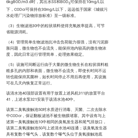
6kgBOD/m3.d时，其出水SS和BOD
可保持在10mg/L以
5
下，CODcr可保持在30mg/L以下，远远低于国家《城镇污
水处理厂污染物排放标准》至一级标准。
（3）生物滤池30中的粒状填料使得充氧效率提高，可节
省能源消耗。
（4）管理简单生物滤池抗冲击负荷能力很强，没有污泥膨
胀问题，微生物也不会流失，能保持池内较高的微生物浓
度，因此日常运行管理简单，处理效果稳定。
（5）设施可间断运行由于大量的微生物生长在粒状填料粗
糙多孔的内部和表面，微生物不会流失，即使长时间不运
转也能保持其菌种，如长时间停止不用后再使用，其设施
可在几天内恢复正常运行。
该清水池40顶部设置有用于放置上述风机311的放置平台
41，上述水泵321安装于该清水池40中。
该第二臭氧接触池50对水质进行消毒、灭菌、二次去除水
中CODcr，保证翻板滤池不被生物膜堵塞。其中设有与上
述第一臭氧接触池10中相同的臭氧发生器和尾气排放口，
该第二臭氧接触池50与上述清水池40连通；该臭氧发生器
具有复数个曝气头，该复数个曝气头位于臭氧接触池底