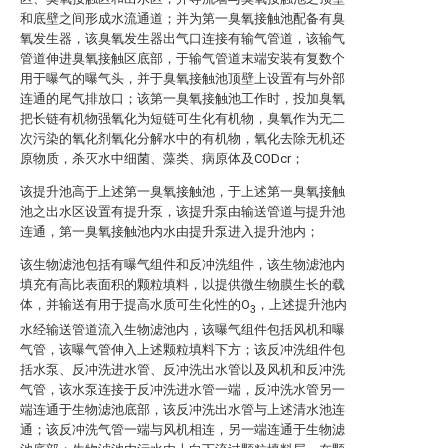
和底壁之间形成水流通道；并为第一臭氧接触池配备有臭
氧发生器，该臭氧发生器出气口连接有输气管道，该输气
管道伸进臭氧接触区底部，于输气管道末端安装有复数个
用于曝气的曝气头，并于臭氧接触池顶壁上设置有与外部
连通的尾气排放口；该第一臭氧接触池工作时，投加臭氧
把长链有机物强氧化为短链可生化有机物，臭氧作为无二
次污染的氧化剂氧化分解水中的有机物，氧化去除无机还
原物质，杀灭水中细菌、藻类、病原体及CODcr；
该提升池高于上述第一臭氧接触池，于上述第一臭氧接触
池之出水区设置有提升泵，该提升泵由输送管道与提升池
连通，第一臭氧接触池内水由提升泵进入提升池内；
该生物滤池包括有曝气组件和反冲洗组件，该生物滤池内
填充有高比表面积的颗粒填料，以提供微生物膜生长的载
体，并输送有用于提高水质可生化性的O
，上述提升池内
3
水经输送管道流入生物滤池内，该曝气组件包括风机和曝
气管，该曝气管伸入上述颗粒填料下方；该反冲洗组件包
括水泵、反冲洗进水管、反冲洗出水管以及风机和反冲洗
气管，该水泵连接于反冲洗进水管一端，反冲洗水管另一
端连通于生物滤池底部，该反冲洗出水管与上述清水池连
通；该反冲洗气管一端与风机相连，另一端连通于生物滤