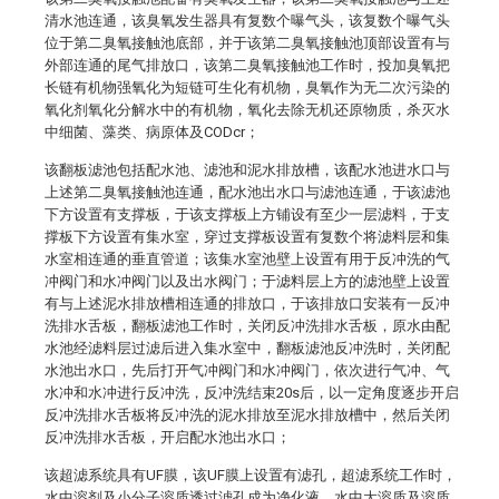
清水池连通，该臭氧发生器具有复数个曝气头，该复数个曝气头
位于第二臭氧接触池底部，并于该第二臭氧接触池顶部设置有与
外部连通的尾气排放口，该第二臭氧接触池工作时，投加臭氧把
长链有机物强氧化为短链可生化有机物，臭氧作为无二次污染的
氧化剂氧化分解水中的有机物，氧化去除无机还原物质，杀灭水
中细菌、藻类、病原体及CODcr；
该翻板滤池包括配水池、滤池和泥水排放槽，该配水池进水口与
上述第二臭氧接触池连通，配水池出水口与滤池连通，于该滤池
下方设置有支撑板，于该支撑板上方铺设有至少一层滤料，于支
撑板下方设置有集水室，穿过支撑板设置有复数个将滤料层和集
水室相连通的垂直管道；该集水室池壁上设置有用于反冲洗的气
冲阀门和水冲阀门以及出水阀门；于滤料层上方的滤池壁上设置
有与上述泥水排放槽相连通的排放口，于该排放口安装有一反冲
洗排水舌板，翻板滤池工作时，关闭反冲洗排水舌板，原水由配
水池经滤料层过滤后进入集水室中，翻板滤池反冲洗时，关闭配
水池出水口，先后打开气冲阀门和水冲阀门，依次进行气冲、气
水冲和水冲进行反冲洗，反冲洗结束20s后，以一定角度逐步开启
反冲洗排水舌板将反冲洗的泥水排放至泥水排放槽中，然后关闭
反冲洗排水舌板，开启配水池出水口；
该超滤系统具有UF膜，该UF膜上设置有滤孔，超滤系统工作时，
水中溶剂及小分子溶质透过滤孔成为净化液，水中大溶质及溶质