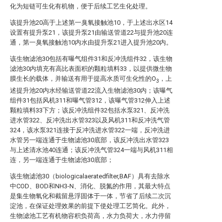
化为短链可生化有机物，便于后续工艺生化处理。
该提升池20高于上述第一臭氧接触池10，于上述出水区14
设置有提升泵21，该提升泵21由输送管道22与提升池20连
通，第一臭氧接触池10内水由提升泵21进入提升池20内。
该生物滤池30包括有曝气组件31和反冲洗组件32，该生物
滤池30内填充有高比表面积的颗粒填料33，以提供微生物
膜生长的载体，并输送有用于提高水质可生化性的O
，上
3
述提升池20内水经输送管道22流入生物滤池30内；该曝气
组件31包括风机311和曝气管312，该曝气管312伸入上述
颗粒填料33下方；该反冲洗组件32包括水泵321、反冲洗
进水管322、反冲洗出水管323以及风机311和反冲洗气管
324，该水泵321连接于反冲洗进水管322一端，反冲洗进
水管另一端连通于生物滤池30底部，该反冲洗出水管323
与上述清水池40连通；该反冲洗气管324一端与风机311相
连，另一端连通于生物滤池30底部；
该生物滤池30（biologicalaeratedfilter,BAF）具有去除水
中COD、BOD和NH3-N、消化、脱氮的作用，其最大特点
是集生物氧化和截留悬浮固体于一体，节省了后续二次沉
淀池，在保证处理效果的前提下使处理工艺简化。此外，
生物滤池工艺有机物容积负荷高，水力负荷大，水力停留