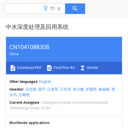
中水深度处理及回用系统
CN104108830B
China
Download PDF
Find Prior Art
Similar
Other languages
English
Inventor
吴兆锋
蒲宇
汪炎军
江玲芝
张少敏
罗颜荣
杨奋毅
李
火均
王晓艳
Current Assignee
Guangdong Open Source Environmental
Technology Group Co ltd
Worldwide applications