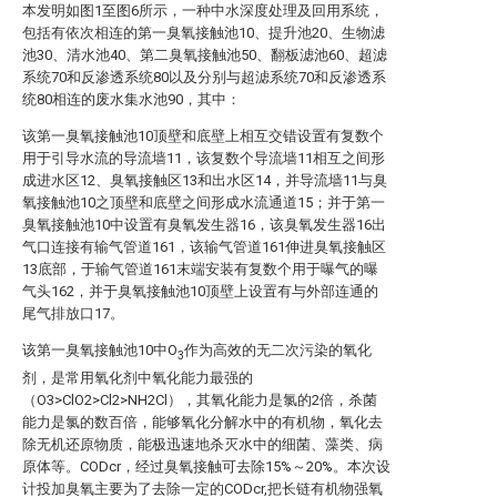
本发明如图1至图6所示，一种中水深度处理及回用系统，
包括有依次相连的第一臭氧接触池10、提升池20、生物滤
池30、清水池40、第二臭氧接触池50、翻板滤池60、超滤
系统70和反渗透系统80以及分别与超滤系统70和反渗透系
统80相连的废水集水池90，其中：
该第一臭氧接触池10顶壁和底壁上相互交错设置有复数个
用于引导水流的导流墙11，该复数个导流墙11相互之间形
成进水区12、臭氧接触区13和出水区14，并导流墙11与臭
氧接触池10之顶壁和底壁之间形成水流通道15；并于第一
臭氧接触池10中设置有臭氧发生器16，该臭氧发生器16出
气口连接有输气管道161，该输气管道161伸进臭氧接触区
13底部，于输气管道161末端安装有复数个用于曝气的曝
气头162，并于臭氧接触池10顶壁上设置有与外部连通的
尾气排放口17。
该第一臭氧接触池10中O
作为高效的无二次污染的氧化
3
剂，是常用氧化剂中氧化能力最强的
（O3>ClO2>Cl2>NH2Cl），其氧化能力是氯的2倍，杀菌
能力是氯的数百倍，能够氧化分解水中的有机物，氧化去
除无机还原物质，能极迅速地杀灭水中的细菌、藻类、病
原体等。CODcr，经过臭氧接触可去除15%～20%。本次设
计投加臭氧主要为了去除一定的CODcr,把长链有机物强氧