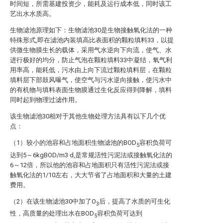
时间短，所需基建投资少，能耗及运行成本低，同时该工
艺出水水质高。
生物滤池原理如下：生物滤池30是生物接触氧化法的一种
特殊形式,即在滤池内装填高比表面积的颗粒填料33，以提
供微生物膜生长的载体，采用气水逆向下向流，使气、水
进行极好的均分，防止气泡在颗粒填料33中凝结，氧气利
用率高，能耗低，污水由上向下流过颗粒填料层，在颗粒
填料层下部鼓风曝气，使空气与污水逆向接触，使污水中
的有机物与填料表面生物膜通过生化反应得到降解，填料
同时起到物理过滤作用。
该生物滤池30相对于其他生物处理方法具有以下几个优
点：
（1）较小的池容和占地面积生物滤池的BOD
容积负荷可
5
达到5～6kgBOD/m3·d,是常规活性污泥法或接触氧化法的
6～12倍，所以他的池容和占地面积只有活性污泥法或接
触氧化法的1/10左右，大大节省了占地面积和大量的土建
费用。
（2）在该生物滤池30中加了O
后，提高了水质的可生化
3
性，高质量的处理出水在BOD
容积负荷可达到
5