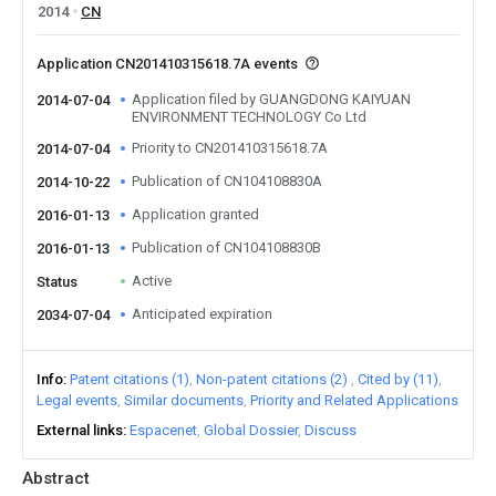
2014
CN
Application CN201410315618.7A events
Application filed by GUANGDONG KAIYUAN
2014-07-04
ENVIRONMENT TECHNOLOGY Co Ltd
Priority to CN201410315618.7A
2014-07-04
Publication of CN104108830A
2014-10-22
Application granted
2016-01-13
Publication of CN104108830B
2016-01-13
Active
Status
Anticipated expiration
2034-07-04
Info
Patent citations (1)
Non-patent citations (2)
Cited by (11)
Legal events
Similar documents
Priority and Related Applications
External links
Espacenet
Global Dossier
Discuss
Abstract