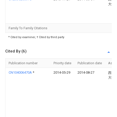
大学
Family To Family Citations
* Cited by examiner, † Cited by third party
Cited By (6)
Publication number
Priority date
Publication date
Assi
CN104006470A
*
2014-05-29
2014-08-27
西安
大学