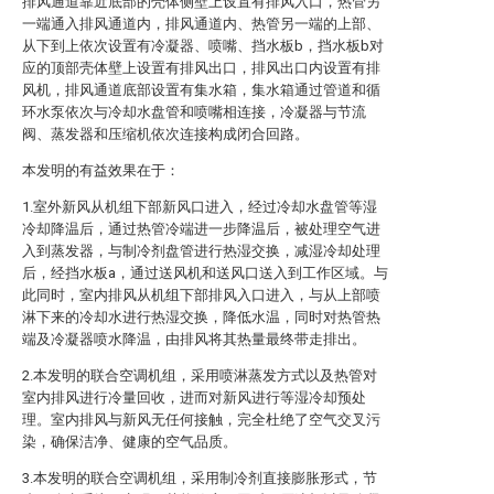
排风通道靠近底部的壳体侧壁上设置有排风入口，热管另
一端通入排风通道内，排风通道内、热管另一端的上部、
从下到上依次设置有冷凝器、喷嘴、挡水板b，挡水板b对
应的顶部壳体壁上设置有排风出口，排风出口内设置有排
风机，排风通道底部设置有集水箱，集水箱通过管道和循
环水泵依次与冷却水盘管和喷嘴相连接，冷凝器与节流
阀、蒸发器和压缩机依次连接构成闭合回路。
本发明的有益效果在于：
1.室外新风从机组下部新风口进入，经过冷却水盘管等湿
冷却降温后，通过热管冷端进一步降温后，被处理空气进
入到蒸发器，与制冷剂盘管进行热湿交换，减湿冷却处理
后，经挡水板a，通过送风机和送风口送入到工作区域。与
此同时，室内排风从机组下部排风入口进入，与从上部喷
淋下来的冷却水进行热湿交换，降低水温，同时对热管热
端及冷凝器喷水降温，由排风将其热量最终带走排出。
2.本发明的联合空调机组，采用喷淋蒸发方式以及热管对
室内排风进行冷量回收，进而对新风进行等湿冷却预处
理。室内排风与新风无任何接触，完全杜绝了空气交叉污
染，确保洁净、健康的空气品质。
3.本发明的联合空调机组，采用制冷剂直接膨胀形式，节