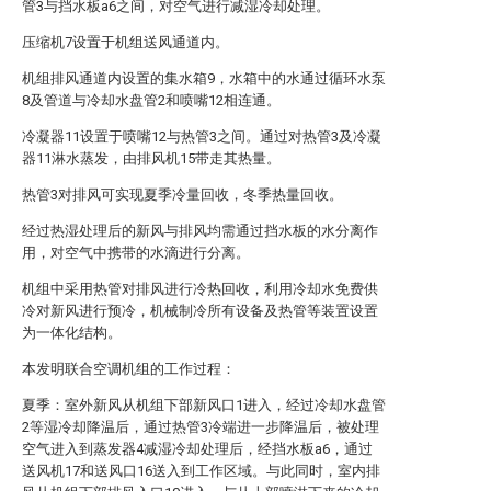
管3与挡水板a6之间，对空气进行减湿冷却处理。
压缩机7设置于机组送风通道内。
机组排风通道内设置的集水箱9，水箱中的水通过循环水泵
8及管道与冷却水盘管2和喷嘴12相连通。
冷凝器11设置于喷嘴12与热管3之间。通过对热管3及冷凝
器11淋水蒸发，由排风机15带走其热量。
热管3对排风可实现夏季冷量回收，冬季热量回收。
经过热湿处理后的新风与排风均需通过挡水板的水分离作
用，对空气中携带的水滴进行分离。
机组中采用热管对排风进行冷热回收，利用冷却水免费供
冷对新风进行预冷，机械制冷所有设备及热管等装置设置
为一体化结构。
本发明联合空调机组的工作过程：
夏季：室外新风从机组下部新风口1进入，经过冷却水盘管
2等湿冷却降温后，通过热管3冷端进一步降温后，被处理
空气进入到蒸发器4减湿冷却处理后，经挡水板a6，通过
送风机17和送风口16送入到工作区域。与此同时，室内排