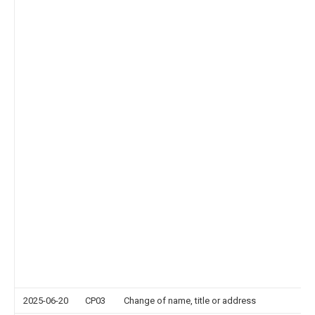
2025-06-20
CP03
Change of name, title or address