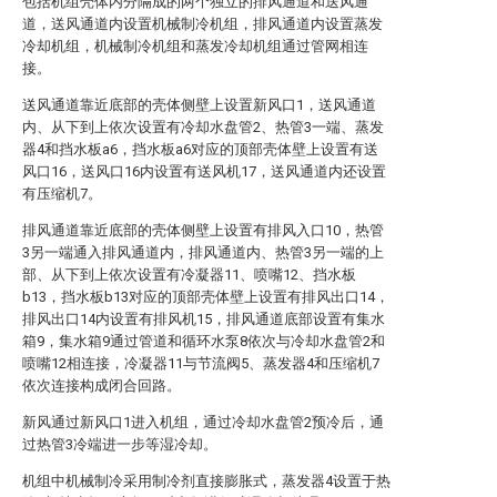
包括机组壳体内分隔成的两个独立的排风通道和送风通
道，送风通道内设置机械制冷机组，排风通道内设置蒸发
冷却机组，机械制冷机组和蒸发冷却机组通过管网相连
接。
送风通道靠近底部的壳体侧壁上设置新风口1，送风通道
内、从下到上依次设置有冷却水盘管2、热管3一端、蒸发
器4和挡水板a6，挡水板a6对应的顶部壳体壁上设置有送
风口16，送风口16内设置有送风机17，送风通道内还设置
有压缩机7。
排风通道靠近底部的壳体侧壁上设置有排风入口10，热管
3另一端通入排风通道内，排风通道内、热管3另一端的上
部、从下到上依次设置有冷凝器11、喷嘴12、挡水板
b13，挡水板b13对应的顶部壳体壁上设置有排风出口14，
排风出口14内设置有排风机15，排风通道底部设置有集水
箱9，集水箱9通过管道和循环水泵8依次与冷却水盘管2和
喷嘴12相连接，冷凝器11与节流阀5、蒸发器4和压缩机7
依次连接构成闭合回路。
新风通过新风口1进入机组，通过冷却水盘管2预冷后，通
过热管3冷端进一步等湿冷却。
机组中机械制冷采用制冷剂直接膨胀式，蒸发器4设置于热