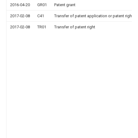
2016-04-20
GR01
Patent grant
2017-02-08
C41
Transfer of patent application or patent right or
2017-02-08
TR01
Transfer of patent right