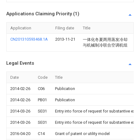
Applications Claiming Priority (1)
Application
Filing date
Title
CN201310593468.1A
2013-11-21
一体化冬夏两用蒸发冷却
与机械制冷联合空调机组
Legal Events
Date
Code
Title
2014-02-26
C06
Publication
2014-02-26
PB01
Publication
2014-03-26
SE01
Entry into force of request for substantive exa
2014-03-26
SE01
Entry into force of request for substantive exa
2016-04-20
C14
Grant of patent or utility model