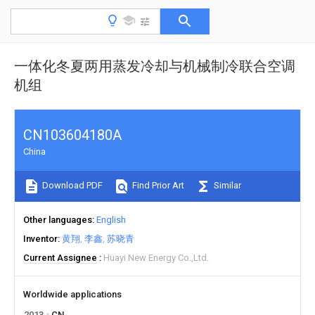
一体化冬夏两用蒸发冷却与机械制冷联合空调
机组
CN103604180A
China
Download PDF
Find Prior Art
Similar
Other languages
English
Inventor
黄翔
李鑫
苏晓青
Current Assignee
Huayi New Energy Co.,Ltd.
Worldwide applications
2013
CN