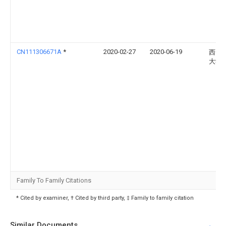
CN111306671A
*
2020-02-27
2020-06-19
西安
大学
Family To Family Citations
* Cited by examiner, † Cited by third party, ‡ Family to family citation
Similar Documents