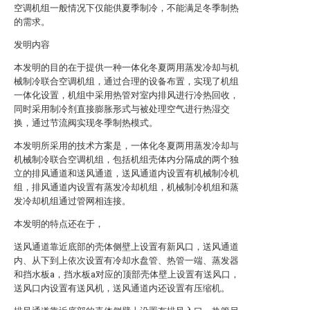
空调机组一般情况下仅能供夏季制冷，不能满足冬季制热
的需求。
发明内容
本发明的目的在于提供一种一体化冬夏两用蒸发冷却与机
械制冷联合空调机组，通过合理的设备布置，实现了机组
一体化设置，机组中采用热管对室内排风进行冷热回收，
同时采用制冷剂直接膨胀形式与被处理空气进行热湿交
换，通过节流阀实现冬季制热模式。
本发明所采用的技术方案是，一体化冬夏两用蒸发冷却与
机械制冷联合空调机组，包括机组壳体内分隔成的两个独
立的排风通道和送风通道，送风通道内设置有机械制冷机
组，排风通道内设置有蒸发冷却机组，机械制冷机组和蒸
发冷却机组通过管网相连接。
本发明的特点还在于，
送风通道靠近底部的壳体侧壁上设置有新风口，送风通道
内、从下到上依次设置有冷却水盘管、热管一端、蒸发器
和挡水板a，挡水板a对应的顶部壳体壁上设置有送风口，
送风口内设置有送风机，送风通道内还设置有压缩机。