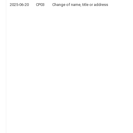
2025-06-20
CP03
Change of name, title or address