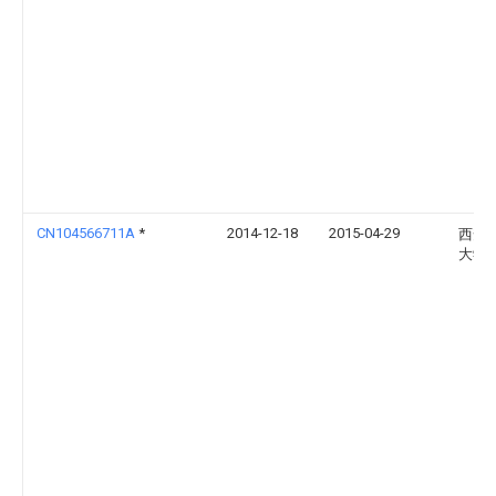
CN104566711A
*
2014-12-18
2015-04-29
西安
大学