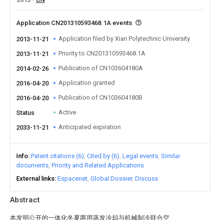
Application CN201310593468.1A events
Application filed by Xian Polytechnic University
2013-11-21
Priority to CN201310593468.1A
2013-11-21
Publication of CN103604180A
2014-02-26
Application granted
2016-04-20
Publication of CN103604180B
2016-04-20
Active
Status
Anticipated expiration
2033-11-21
Info
Patent citations (6)
Cited by (6)
Legal events
Similar
documents
Priority and Related Applications
External links
Espacenet
Global Dossier
Discuss
Abstract
本发明公开的一体化冬夏两用蒸发冷却与机械制冷联合空