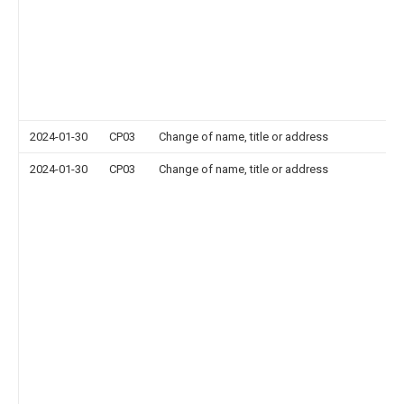
2024-01-30
CP03
Change of name, title or address
2024-01-30
CP03
Change of name, title or address