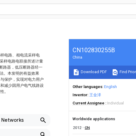
CN102830255B
采样电路、相电流采样电
China
流采样电路电联接所述计量
压断路器，低压断路器经一
Download PDF
Find Prior
方法。本发明的有益效果
警与保护，实现对电力用户
止和减少因用户电气线路设
Other languages
English
靠性。
Inventor
王金泽
Current Assignee
Individual
Worldwide applications
n Networks
2012
CN