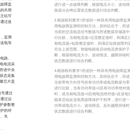
电故障监
进行进一步故障判断，根据电压大小、波动情
统的共用
路器分合闸位置状态数据进行综合判断。
统主站可
3.根据权利要求1所述的一种具有用电故障监
。通过改
用电故障监测和控制方法，其特征在于，所述
。
当前的交流电流信号数据与所述数据存储器中
备，监测
行比较，当相电流值>过流整定值时，则满足
反送电等
相电流值>短路整定值时，则满足短路故障判
符合上述范围，智能电能表启动电流类保护子
断，根据相电流大小、波动情况、越限持续时
样电路、
状态数据进行综合判断。
漏电电流采
，所述中央
4.根据权利要求1所述的一种具有用电故障监
一状态采集
用电故障监测和控制方法，其特征在于，所述
计量芯片是
当前带有方向符号的有功功率或电流数据与零
进行比较，当有功功率值<0且有功功率绝对
字信号通过
时，或当相电流值<0且相电流绝对值>反送
号通过运
能表启动反送电类故障保护子程序，进行进一
保护参数整
功率或电流大小、波动情况、反向越限持续时
保护的对
状态数据进行综合判断。
压、失