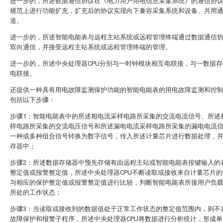
进一步的，所述数据通信协议在《电力用户用电信息采集系统》的通信协
规范上进行功能扩充，扩充后的协议实现向下兼容采集系统和设备、共用
道。
进一步的，所述智能电能表与远程主站系统或远程管理终端通过数据通信
双向通信，并接受远程主站系统或远程管理终端的管理。
进一步的，所述中央处理器CPU分别与一时钟模块相互电联接，与一数据
电联接。
还提供一种具有用电故障监测保护功能的智能电能表的用电故障监测和控
包括以下步骤：
步骤1：智能电能表中的所述相电流采样电路所采集的交流电流信号、所述
样电路所采集的交流电压信号和所述漏电电流采样电路所采集的漏电电流
一种或多种组合信号转换为数字信号，传入所述计量芯片进行数据处理，
存器中；
步骤2：所述数据存储器中预先存储有由远程主站或智能电能表按键输入的
整定值或报警整定值，所述中央处理器CPU不断读取或接收来自计量芯片
与相应的保护整定值或报警整定值进行比较，判断智能电能表所接用户负
所处的工作状态；
步骤3：当读取或接收到的数据值处于正常工作状态的整定值范围内，则不
故障保护和报警子程序，所述中央处理器CPU将数据进行分析统计，形成