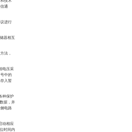
议和技术
通信通
协议进行
存储器相互
制方法，
相电压采
信号中的
并存入暂
各种保护
的数据，并
载侧电路
启动相应
单位时间内