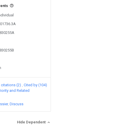
vents
ndividual
301736.3A
2830255A
2830255B
n
citations (2)
Cited by (104)
riority and Related
ssier
Discuss
Hide Dependent