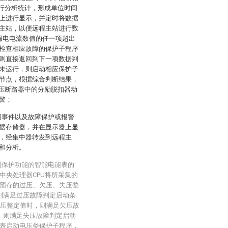
进行分析统计，形成单位时间
上进行显示，并定时将数据
主站，以便远程主站进行数
漏电电流数值的任一项超出
检查相应故障的保护子程序
则直接返回到下一项数据判
未运行，则启动相应保护子
节点，根据综合判断结果，
低压断路器中的分励脱扣器动
警；
闸事件以及故障保护或报警
据存储器，并在显示器上显
，经集中器转发到远程主
和分析。
测保护功能的智能电能表的
中央处理器CPU将所采集的
预存的过压、欠压、失压整
则满足过压故障判定启动条
失压整定值时，则满足欠压故
，则满足失压故障判定启动
表启动电压类保护子程序，