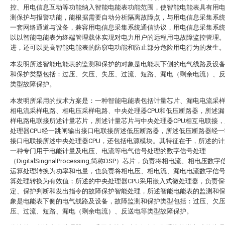
控、用电信息互动等功能纳入智能电能表功能范围，使智能电能表具有用
测保护与报警功能，能根据需要自动分析隔离故障点，与用电信息采集系
一套网络通道与设备，兼容用电信息采集系统通信协议，用电信息采集系
以以智能电能表为终端管理载体实现对电力用户的远程用电故障监控管理
进，还可以提高智能电能表的防窃电功能和防止部分危险用电行为的发生
本发明所述智能电能表的监测和保护的对象是电能表下侧的电气线路及设
和保护类型包括：过压、欠压、失压、过流、短路、漏电（剩余电流）、
类型故障保护。
本发明所采用的技术方案是：一种智能电能表包括计量芯片、漏电电流采
相电流采样电路、相电压采样电路、中央处理器CPU和低压断路器，所述
样电路电联接所述计量芯片，所述计量芯片与中央处理器CPU相互电联接
处理器CPU经一跳闸输出接口电联接所述低压断路器，所述低压断路器经
接口电联接所述中央处理器CPU，还包括电源模块。其特征在于，所述的
一种专门用于电能计量及电压、电流等电气信号处理的数字信号处理
（DigitalSingnalProcessing,简称DSP）芯片，负责将相电流、相电压数
运算处理转换为功率和电量，也负责将相电压、相电流、漏电电流数字信
算处理转换为有效值；所述的中央处理器CPU采用嵌入式微处理器，负责
定、保护判断和发出指令的故障保护智能处理，所述智能电能表的监测和
象是电能表下侧的电气线路及设备，故障监测和保护类型包括：过压、欠
压、过流、短路、漏电（剩余电流）、反送电等类型故障保护。