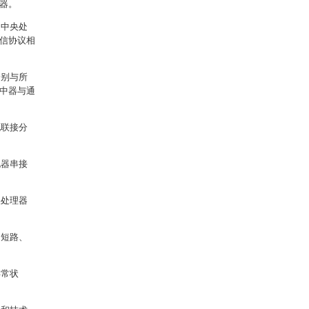
器。
述中央处
通信协议相
分别与所
集中器与通
电联接分
电器串接
央处理器
、短路、
异常状