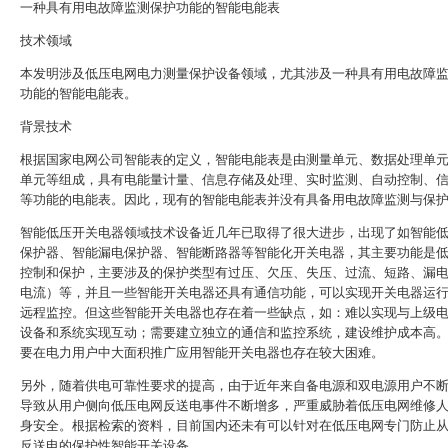
一种具有用电故障监测保护功能的智能电能表
技术领域
本发明涉及低压电网电力测量保护设备领域，尤其涉及一种具有用电故障
功能的智能电能表。
背景技术
根据国家电网公司智能表的定义，智能电能表是由测量单元、数据处理单
单元等组成，具有电能量计量、信息存储及处理、实时监测、自动控制、
等功能的电能表。因此，现有的智能电能表并没有具备用电故障监测与保
智能低压开关电器领域技术设备近几年已取得了很大进步，出现了如智能
保护器、智能漏电保护器、智能断路器等智能化开关电器，其主要功能是
控制和保护，主要涉及的保护类型有过压、欠压、失压、过流、短路、漏
电流）等，并且一些智能开关电器还具有通信功能，可以实现开关电器运
远程监控。但这些智能开关电器也存在着一些缺点，如：难以实现与上级
设备和系统实现互动；需要建立独立的通信和监控系统，建设维护成本高
要在电力用户中大面积推广应用智能开关电器也存在较大困难。
另外，随着供电可靠性要求的提高，由于近年来自备电源和双电源用户不
导致从用户侧向低压电网反送电事件不断增多，严重威胁着低压电网维修
身安全。根据检索的资料，目前国内还未有可以针对在低压电网专门防止
反送电的保护性智能开关设备。