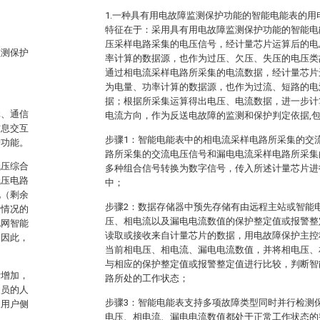
1.一种具有用电故障监测保护功能的智能电能表的
特征在于：采用具有用电故障监测保护功能的智能电
压采样电路采集的电压信号，经计量芯片运算后的电
监测保护
率计算的数据源，也作为过压、欠压、失压的电压类
通过相电流采样电路所采集的电流数据，经计量芯片
为电量、功率计算的数据源，也作为过流、短路的电
据；根据所采集运算得出电压、电流数据，进一步计
元、通信
电流方向，作为反送电故障的监测和保护判定依据,
信息交互
步骤1：智能电能表中的相电流采样电路所采集的交
护功能。
路所采集的交流电压信号和漏电电流采样电路所采集
低压综合
多种组合信号转换为数字信号，传入所述计量芯片进
低压电路
中；
电（剩余
步骤2：数据存储器中预先存储有由远程主站或智能
行情况的
压、相电流以及漏电电流数值的保护整定值或报警整
电网智能
读取或接收来自计量芯片的数据，用电故障保护主控
。因此，
当前相电压、相电流、漏电电流数值，并将相电压、
与相应的保护整定值或报警整定值进行比较，判断智
断增加，
路所处的工作状态；
人员的人
步骤3：智能电能表支持多项故障类型同时并行检测
从用户侧
电压、相电流、漏电电流数值都处于正常工作状态的