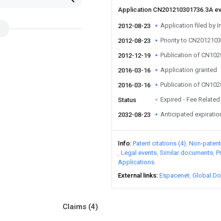
Application CN201210301736.3A e
Application filed by I
2012-08-23
Priority to CN201210
2012-08-23
Publication of CN10
2012-12-19
Application granted
2016-03-16
Publication of CN10
2016-03-16
Expired - Fee Related
Status
Anticipated expiratio
2032-08-23
Info
Patent citations (4)
Non-patent 
Legal events
Similar documents
P
Applications
External links
Espacenet
Global Do
Claims
(4)