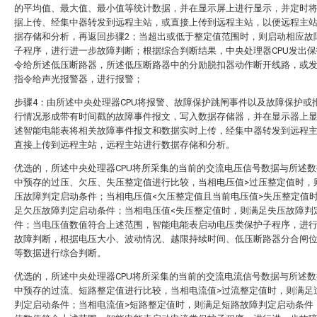
的平均值、最大值、最小值等统计数据，并在显示屏上进行显示，并定时
据上传、经集中器转发到远程主站，或直接上传到远程主站，以便远程主
据存储和分析，再返回步骤2；当超出或低于整定值范围时，则启动相应故
子程序，进行进一步故障判断；根据综合判断结果，中央处理器CPU发出
令给所述低压断路器，所述低压断路器中的分励脱扣器动作断开线路，或
指令给声光报警器，进行报警；
步骤4：由所述中央处理器CPU将报警、故障保护跳闸事件以及故障保护或
行情况形成带有时间戳的故障事件报文，写入数据存储器，并在显示器上
述智能电能表将相关故障事件报文和数据实时上传，经集中器转发到远程
直接上传到远程主站，远程主站进行数据存储和分析。
优选的，所述中央处理器CPU将所采集的当前的交流电压信号数据与所述
中预存的过压、欠压、失压整定值进行比较，当相电压值>过压整定值时，
压故障判定启动条件；当相电压值<欠压整定值且当前电压值>失压整定值
足欠压故障判定启动条件；当相电压值<失压整定值时，则满足失压故障判
件；当电压值数值符合上述范围，智能电能表启动电压类保护子程序，进
故障判断，根据电压大小、波动情况、越限持续时间、低压断路器分合闸
等数据进行综合判断。
优选的，所述中央处理器CPU将所采集的当前的交流电流信号数据与所述
中预存的过流、短路整定值进行比较，当相电流值>过流整定值时，则满足
判定启动条件；当相电流值>短路整定值时，则满足短路故障判定启动条件