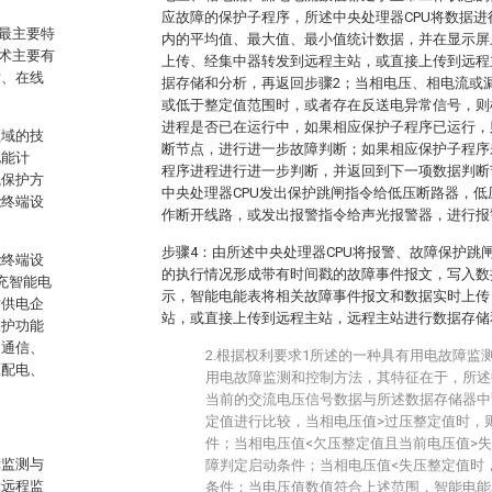
应故障的保护子程序，所述中央处理器CPU将数据
最主要特
内的平均值、最大值、最小值统计数据，并在显示屏
术主要有
上传、经集中器转发到远程主站，或直接上传到远程
术、在线
据存储和分析，再返回步骤2；当相电压、相电流或
或低于整定值范围时，或者存在反送电异常信号，则
进程是否已在运行中，如果相应保护子程序已运行，
领域的技
断节点，进行进一步故障判断；如果相应保护子程序
电能计
程序进程进行进一步判断，并返回到下一项数据判断
气保护方
中央处理器CPU发出保护跳闸指令给低压断路器，
能终端设
作断开线路，或发出报警指令给声光报警器，进行报
步骤4：由所述中央处理器CPU将报警、故障保护跳
能终端设
的执行情况形成带有时间戳的故障事件报文，写入数
充智能电
示，智能电能表将相关故障事件报文和数据实时上传
对供电企
站，或直接上传到远程主站，远程主站进行数据存储
保护功能
、通信、
2.根据权利要求1所述的一种具有用电故障监
压配电、
用电故障监测和控制方法，其特征在于，所述
当前的交流电压信号数据与所述数据存储器中
定值进行比较，当相电压值>过压整定值时，
件；当相电压值<欠压整定值且当前电压值>
障监测与
障判定启动条件；当相电压值<失压整定值时
障远程监
条件；当电压值数值符合上述范围，智能电能