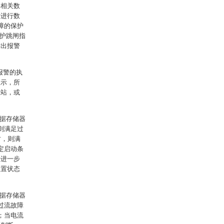
将相关数
站进行数
障的保护
保护跳闸指
发出报警
报警的执
显示，所
主站，或
数据存储器
则满足过
时，则满
定启动条
行进一步
位置状态
数据存储器
过流故障
；当电流