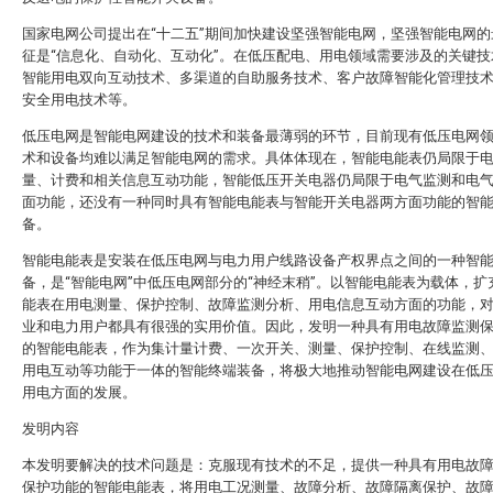
国家电网公司提出在“十二五”期间加快建设坚强智能电网，坚强智能电网的
征是“信息化、自动化、互动化”。在低压配电、用电领域需要涉及的关键技
智能用电双向互动技术、多渠道的自助服务技术、客户故障智能化管理技
安全用电技术等。
低压电网是智能电网建设的技术和装备最薄弱的环节，目前现有低压电网
术和设备均难以满足智能电网的需求。具体体现在，智能电能表仍局限于
量、计费和相关信息互动功能，智能低压开关电器仍局限于电气监测和电
面功能，还没有一种同时具有智能电能表与智能开关电器两方面功能的智
备。
智能电能表是安装在低压电网与电力用户线路设备产权界点之间的一种智
备，是“智能电网”中低压电网部分的“神经末稍”。以智能电能表为载体，扩
能表在用电测量、保护控制、故障监测分析、用电信息互动方面的功能，
业和电力用户都具有很强的实用价值。因此，发明一种具有用电故障监测
的智能电能表，作为集计量计费、一次开关、测量、保护控制、在线监测
用电互动等功能于一体的智能终端装备，将极大地推动智能电网建设在低
用电方面的发展。
发明内容
本发明要解决的技术问题是：克服现有技术的不足，提供一种具有用电故
保护功能的智能电能表，将用电工况测量、故障分析、故障隔离保护、故