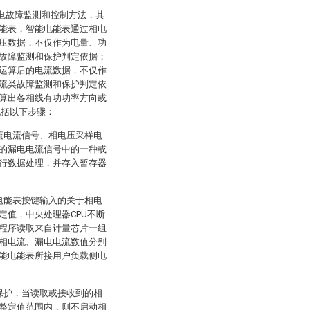
用电故障监测和控制方法，其
能表，智能电能表通过相电
压数据，不仅作为电量、功
故障监测和保护判定依据；
运算后的电流数据，不仅作
流类故障监测和保护判定依
算出各相线有功功率方向或
包括以下步骤：
流电流信号、相电压采样电
的漏电电流信号中的一种或
行数据处理，并存入暂存器
电能表按键输入的关于相电
定值，中央处理器CPU不断
程序读取来自计量芯片一组
相电流、漏电电流数值分别
能电能表所接用户负载侧电
保护，当读取或接收到的相
整定值范围内，则不启动相