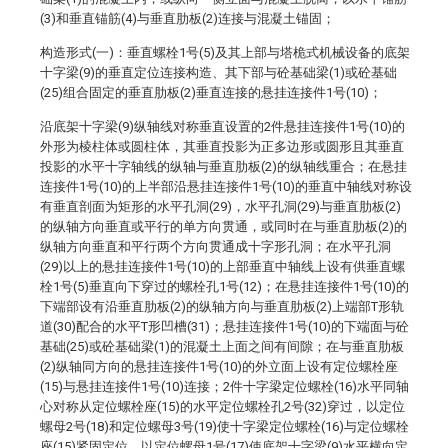
(3)和垂直锚筋(4)与垂直肋板(2)连接与混凝土锚固；
构造形式(一)：垂直螺栓1号(5)及其上部与塔桅式机械设备的底架
十字梁(9)的垂直定位连接构造、其下部与砼基础梁(1)或砼基础
(25)组合固定的垂直肋板(2)垂直连接的悬挂连接件1号(10)；
沿底架十字梁(9)纵轴线对称垂直设置的2件悬挂连接件1号(10)的
外形为棱柱体或圆柱体，其垂直投影为正多边形或圆形且其垂直
投影的水平十字轴线的纵轴与垂直肋板(2)的纵轴线重合；在悬挂
连接件1号(10)的上半部沿悬挂连接件1号(10)的垂直中轴线对称设
有垂直剖面为矩形的水平孔洞(29)，水平孔洞(29)与垂直肋板(2)
的纵轴方向垂直或平行的单方向贯通，或同时在与垂直肋板(2)的
纵轴方向垂直和平行两个方向贯通成十字形孔洞；在水平孔洞
(29)以上的悬挂连接件1号(10)的上部垂直中轴线上设有供垂直螺
栓1号(5)垂直向下穿过的螺栓孔1号(12)；在悬挂连接件1号(10)的
下端部设有沿垂直肋板(2)的纵轴方向与垂直肋板(2)上端部T形轨
道(30)配合的水平T形凹槽(31)；悬挂连接件1号(10)的下端面与砼
基础(25)或砼基础梁(1)的混凝土上面之间有间隙；在与垂直肋板
(2)纵轴同方向的悬挂连接件1号(10)的外立面上设有定位螺栓座
(15)与悬挂连接件1号(10)连接；2件十字梁定位螺栓(16)水平同轴
心对称从定位螺栓座(15)的水平定位螺栓孔2号(32)穿过，以定位
螺母2号(18)和定位螺母3号(19)使十字梁定位螺栓(16)与定位螺栓
座(15)紧固定位，以定位螺母1号(17)使底架十字梁(9)水平横向定