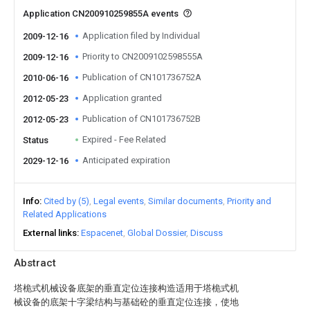
Application CN200910259855A events
Application filed by Individual
2009-12-16
Priority to CN2009102598555A
2009-12-16
Publication of CN101736752A
2010-06-16
Application granted
2012-05-23
Publication of CN101736752B
2012-05-23
Expired - Fee Related
Status
Anticipated expiration
2029-12-16
Info
Cited by (5)
Legal events
Similar documents
Priority and
Related Applications
External links
Espacenet
Global Dossier
Discuss
Abstract
塔桅式机械设备底架的垂直定位连接构造适用于塔桅式机
械设备的底架十字梁结构与基础砼的垂直定位连接，使地