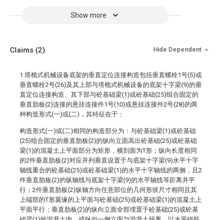
Show more
Claims
(2)
Hide Dependent
1.塔桅式机械设备底架的垂直定位连接构造包括垂直螺栓1号(5)或
垂直螺栓2号(26)及其上部与塔桅式机械设备的底架十字梁(9)的垂
直定位连接构造、其下部与砼基础梁(1)或砼基础(25)组合固定的
垂直肋板(2)连接的悬挂连接件1号(10)或悬挂连接件2号(28)的两
种构造形式(一)或(二)，其特征在于：
构造形式(一)或(二)相同的构造部分为：与砼基础梁(1)或砼基础
(25)组合固定的垂直肋板(2)的纵向立面高出砼基础(25)或砼基础
梁(1)的混凝土上平面部分为矩形，横剖面为T形；纵向长度相同
的2件垂直肋板(2)对应并列垂直设置于与底架十字梁(9)水平十字
轴线重合的砼基础(25)或砼基础梁(1)的水平十字轴线的两侧，且2
件垂直肋板(2)的纵轴线与底架十字梁(9)的水平轴线等距离并平
行；2件垂直肋板(2)纵轴方向任意部位的几何形状尺寸相同且其
上端部的T形翼缘的上平面与砼基础(25)或砼基础梁(1)的混凝土上
平面平行；垂直肋板(2)的纵向立面全部埋置于砼基础(25)或砼基
础梁(1)的混凝土内，或纵向一侧立面与混凝土脱离，以水平锚筋