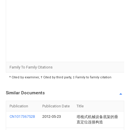
Family To Family Citations
* Cited by examiner, † Cited by third party, ‡ Family to family citation
Similar Documents
Publication
Publication Date
Title
CN101736752B
2012-05-23
塔桅式机械设备底架的垂
直定位连接构造