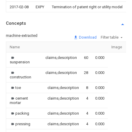
2017-02-08
EXPY
Termination of patent right or utility model
Concepts
machine-extracted
Download
Filter table
Name
Image
S
claims,description
60
0.000
suspension
claims,description
28
0.000
construction
toe
claims,description
8
0.000
cement
claims,description
4
0.000
mortar
packing
claims,description
4
0.000
pressing
claims,description
4
0.000