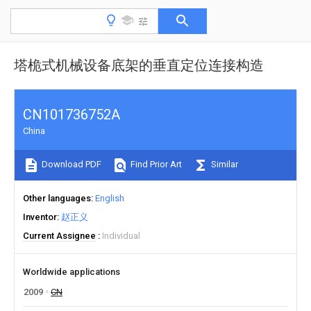
塔桅式机械设备底架的垂直定位连接构造
CN101736752A
China
Download PDF
Find Prior Art
Similar
Other languages
English
Inventor
赵正义
Current Assignee
Individual
Worldwide applications
2009
CN