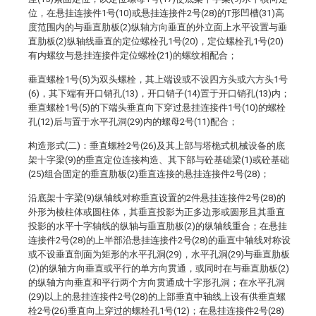
位，在悬挂连接件1号(10)或悬挂连接件2号(28)的T形凹槽(31)高
度范围内的与垂直肋板(2)纵轴方向垂直的外立面上水平设置与垂
直肋板(2)纵轴线垂直的定位螺栓孔1号(20)，定位螺栓孔1号(20)
有内螺纹与悬挂连接件定位螺栓(21)的螺纹相配合；
垂直螺栓1号(5)为双头螺栓，其上端设或不设四方头或六方头1号
(6)，其下端有开口销孔(13)，开口销子(14)置于开口销孔(13)内；
垂直螺栓1号(5)的下端头垂直向下穿过悬挂连接件1号(10)的螺栓
孔(12)后与置于水平孔洞(29)内的螺母2号(11)配合；
构造形式(二)：垂直螺栓2号(26)及其上部与塔桅式机械设备的底
架十字梁(9)的垂直定位连接构造、其下部与砼基础梁(1)或砼基础
(25)组合固定的垂直肋板(2)垂直连接的悬挂连接件2号(28)；
沿底架十字梁(9)纵轴线对称垂直设置的2件悬挂连接件2号(28)的
外形为棱柱体或圆柱体，其垂直投影为正多边形或圆形且其垂直
投影的水平十字轴线的纵轴与垂直肋板(2)的纵轴线重合；在悬挂
连接件2号(28)的上半部沿悬挂连接件2号(28)的垂直中轴线对称设
或不设垂直剖面为矩形的水平孔洞(29)，水平孔洞(29)与垂直肋板
(2)的纵轴方向垂直或平行的单方向贯通，或同时在与垂直肋板(2)
的纵轴方向垂直和平行两个方向贯通成十字形孔洞；在水平孔洞
(29)以上的悬挂连接件2号(28)的上部垂直中轴线上设有供垂直螺
栓2号(26)垂直向上穿过的螺栓孔1号(12)；在悬挂连接件2号(28)