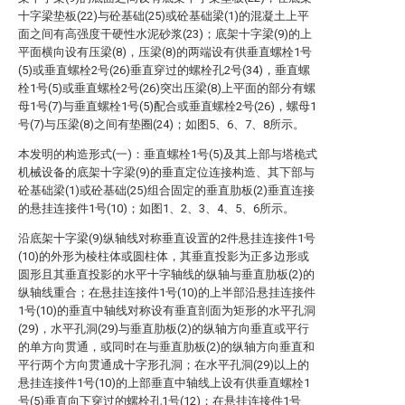
十字梁垫板(22)与砼基础(25)或砼基础梁(1)的混凝土上平
面之间有高强度干硬性水泥砂浆(23)；底架十字梁(9)的上
平面横向设有压梁(8)，压梁(8)的两端设有供垂直螺栓1号
(5)或垂直螺栓2号(26)垂直穿过的螺栓孔2号(34)，垂直螺
栓1号(5)或垂直螺栓2号(26)突出压梁(8)上平面的部分有螺
母1号(7)与垂直螺栓1号(5)配合或垂直螺栓2号(26)，螺母1
号(7)与压梁(8)之间有垫圈(24)；如图5、6、7、8所示。
本发明的构造形式(一)：垂直螺栓1号(5)及其上部与塔桅式
机械设备的底架十字梁(9)的垂直定位连接构造、其下部与
砼基础梁(1)或砼基础(25)组合固定的垂直肋板(2)垂直连接
的悬挂连接件1号(10)；如图1、2、3、4、5、6所示。
沿底架十字梁(9)纵轴线对称垂直设置的2件悬挂连接件1号
(10)的外形为棱柱体或圆柱体，其垂直投影为正多边形或
圆形且其垂直投影的水平十字轴线的纵轴与垂直肋板(2)的
纵轴线重合；在悬挂连接件1号(10)的上半部沿悬挂连接件
1号(10)的垂直中轴线对称设有垂直剖面为矩形的水平孔洞
(29)，水平孔洞(29)与垂直肋板(2)的纵轴方向垂直或平行
的单方向贯通，或同时在与垂直肋板(2)的纵轴方向垂直和
平行两个方向贯通成十字形孔洞；在水平孔洞(29)以上的
悬挂连接件1号(10)的上部垂直中轴线上设有供垂直螺栓1
号(5)垂直向下穿过的螺栓孔1号(12)；在悬挂连接件1号