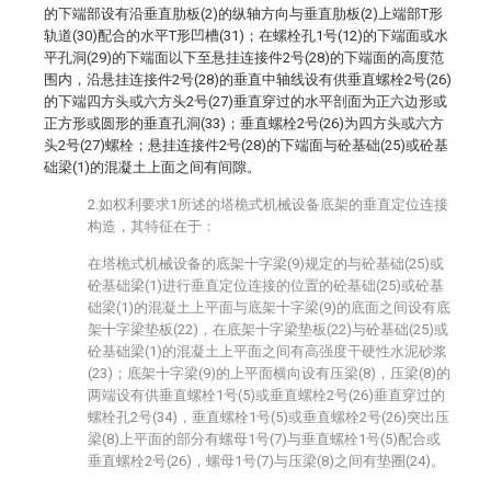
的下端部设有沿垂直肋板(2)的纵轴方向与垂直肋板(2)上端部T形
轨道(30)配合的水平T形凹槽(31)；在螺栓孔1号(12)的下端面或水
平孔洞(29)的下端面以下至悬挂连接件2号(28)的下端面的高度范
围内，沿悬挂连接件2号(28)的垂直中轴线设有供垂直螺栓2号(26)
的下端四方头或六方头2号(27)垂直穿过的水平剖面为正六边形或
正方形或圆形的垂直孔洞(33)；垂直螺栓2号(26)为四方头或六方
头2号(27)螺栓；悬挂连接件2号(28)的下端面与砼基础(25)或砼基
础梁(1)的混凝土上面之间有间隙。
2.如权利要求1所述的塔桅式机械设备底架的垂直定位连接
构造，其特征在于：
在塔桅式机械设备的底架十字梁(9)规定的与砼基础(25)或
砼基础梁(1)进行垂直定位连接的位置的砼基础(25)或砼基
础梁(1)的混凝土上平面与底架十字梁(9)的底面之间设有底
架十字梁垫板(22)，在底架十字梁垫板(22)与砼基础(25)或
砼基础梁(1)的混凝土上平面之间有高强度干硬性水泥砂浆
(23)；底架十字梁(9)的上平面横向设有压梁(8)，压梁(8)的
两端设有供垂直螺栓1号(5)或垂直螺栓2号(26)垂直穿过的
螺栓孔2号(34)，垂直螺栓1号(5)或垂直螺栓2号(26)突出压
梁(8)上平面的部分有螺母1号(7)与垂直螺栓1号(5)配合或
垂直螺栓2号(26)，螺母1号(7)与压梁(8)之间有垫圈(24)。