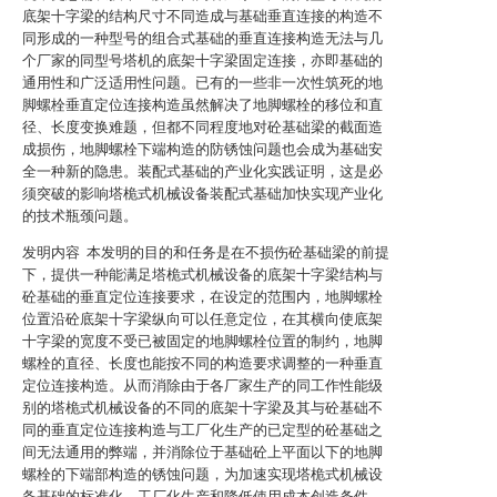
底架十字梁的结构尺寸不同造成与基础垂直连接的构造不
同形成的一种型号的组合式基础的垂直连接构造无法与几
个厂家的同型号塔机的底架十字梁固定连接，亦即基础的
通用性和广泛适用性问题。已有的一些非一次性筑死的地
脚螺栓垂直定位连接构造虽然解决了地脚螺栓的移位和直
径、长度变换难题，但都不同程度地对砼基础梁的截面造
成损伤，地脚螺栓下端构造的防锈蚀问题也会成为基础安
全一种新的隐患。装配式基础的产业化实践证明，这是必
须突破的影响塔桅式机械设备装配式基础加快实现产业化
的技术瓶颈问题。
发明内容 本发明的目的和任务是在不损伤砼基础梁的前提
下，提供一种能满足塔桅式机械设备的底架十字梁结构与
砼基础的垂直定位连接要求，在设定的范围内，地脚螺栓
位置沿砼底架十字梁纵向可以任意定位，在其横向使底架
十字梁的宽度不受已被固定的地脚螺栓位置的制约，地脚
螺栓的直径、长度也能按不同的构造要求调整的一种垂直
定位连接构造。从而消除由于各厂家生产的同工作性能级
别的塔桅式机械设备的不同的底架十字梁及其与砼基础不
同的垂直定位连接构造与工厂化生产的已定型的砼基础之
间无法通用的弊端，并消除位于基础砼上平面以下的地脚
螺栓的下端部构造的锈蚀问题，为加速实现塔桅式机械设
备基础的标准化、工厂化生产和降低使用成本创造条件。