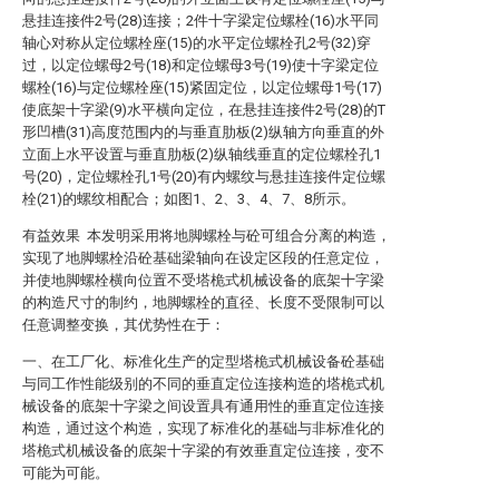
悬挂连接件2号(28)连接；2件十字梁定位螺栓(16)水平同
轴心对称从定位螺栓座(15)的水平定位螺栓孔2号(32)穿
过，以定位螺母2号(18)和定位螺母3号(19)使十字梁定位
螺栓(16)与定位螺栓座(15)紧固定位，以定位螺母1号(17)
使底架十字梁(9)水平横向定位，在悬挂连接件2号(28)的T
形凹槽(31)高度范围内的与垂直肋板(2)纵轴方向垂直的外
立面上水平设置与垂直肋板(2)纵轴线垂直的定位螺栓孔1
号(20)，定位螺栓孔1号(20)有内螺纹与悬挂连接件定位螺
栓(21)的螺纹相配合；如图1、2、3、4、7、8所示。
有益效果 本发明采用将地脚螺栓与砼可组合分离的构造，
实现了地脚螺栓沿砼基础梁轴向在设定区段的任意定位，
并使地脚螺栓横向位置不受塔桅式机械设备的底架十字梁
的构造尺寸的制约，地脚螺栓的直径、长度不受限制可以
任意调整变换，其优势性在于：
一、在工厂化、标准化生产的定型塔桅式机械设备砼基础
与同工作性能级别的不同的垂直定位连接构造的塔桅式机
械设备的底架十字梁之间设置具有通用性的垂直定位连接
构造，通过这个构造，实现了标准化的基础与非标准化的
塔桅式机械设备的底架十字梁的有效垂直定位连接，变不
可能为可能。