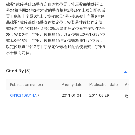
础梁1或砼基础25垂直定位连接位置；将压梁8的螺栓孔2
号34和垫圈24与2件对称的垂直螺栓2号26的上端部配合后
置于底架十字梁9之上，旋转螺母1号7使底架十字梁9与砼
基础梁1或砼基础25垂直连接定位；安装悬挂连接件定位
螺栓21与定位螺栓孔1号20配合紧固后定位悬挂连接件2号
28；安装2件十字梁定位螺栓16，以定位螺母2号18和定位
螺母3号19将十字梁定位螺栓16与定位螺栓座15定位后，
以定位螺母1号17与十字梁定位螺栓16配合使底架十字梁9
水平横向定位。
Cited By (5)
Publication number
Priority date
Publication date
Assi
CN102108714A
*
2011-01-04
2011-06-29
赵正