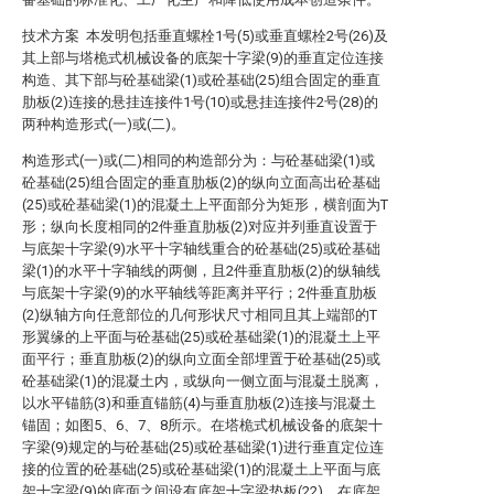
技术方案 本发明包括垂直螺栓1号(5)或垂直螺栓2号(26)及
其上部与塔桅式机械设备的底架十字梁(9)的垂直定位连接
构造、其下部与砼基础梁(1)或砼基础(25)组合固定的垂直
肋板(2)连接的悬挂连接件1号(10)或悬挂连接件2号(28)的
两种构造形式(一)或(二)。
构造形式(一)或(二)相同的构造部分为：与砼基础梁(1)或
砼基础(25)组合固定的垂直肋板(2)的纵向立面高出砼基础
(25)或砼基础梁(1)的混凝土上平面部分为矩形，横剖面为T
形；纵向长度相同的2件垂直肋板(2)对应并列垂直设置于
与底架十字梁(9)水平十字轴线重合的砼基础(25)或砼基础
梁(1)的水平十字轴线的两侧，且2件垂直肋板(2)的纵轴线
与底架十字梁(9)的水平轴线等距离并平行；2件垂直肋板
(2)纵轴方向任意部位的几何形状尺寸相同且其上端部的T
形翼缘的上平面与砼基础(25)或砼基础梁(1)的混凝土上平
面平行；垂直肋板(2)的纵向立面全部埋置于砼基础(25)或
砼基础梁(1)的混凝土内，或纵向一侧立面与混凝土脱离，
以水平锚筋(3)和垂直锚筋(4)与垂直肋板(2)连接与混凝土
锚固；如图5、6、7、8所示。在塔桅式机械设备的底架十
字梁(9)规定的与砼基础(25)或砼基础梁(1)进行垂直定位连
接的位置的砼基础(25)或砼基础梁(1)的混凝土上平面与底
架十字梁(9)的底面之间设有底架十字梁垫板(22)，在底架