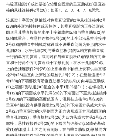
与砼基础梁(1)或砼基础(25)组合固定的垂直肋板(2)垂直连
接的悬挂连接件2号(28)；如图1、2、3、4、7、8所示。
沿底架十字梁(9)纵轴线对称垂直设置的2件悬挂连接件2号
(28)的外形为棱柱体或圆柱体，其垂直投影为正多边形或
圆形且其垂直投影的水平十字轴线的纵轴与垂直肋板(2)的
纵轴线重合；在悬挂连接件2号(28)的上半部沿悬挂连接件
2号(28)的垂直中轴线对称设或不设垂直剖面为矩形的水平
孔洞(29)，水平孔洞(29)与垂直肋板(2)的纵轴方向垂直或
平行的单方向贯通，或同时在与垂直肋板(2)的纵轴方向垂
直和平行两个方向贯通成十字形孔洞；在水平孔洞(29)以
上的悬挂连接件2号(28)的上部垂直中轴线上设有供垂直螺
栓2号(26)垂直向上穿过的螺栓孔1号(12)；在悬挂连接件2
号(28)的下端部设有沿垂直肋板(2)的纵轴方向与垂直肋板
(2)上端部T形轨道(30)配合的水平T形凹槽(31)；在螺栓孔1
号(12)的下端面或水平孔洞(29)的下端面以下至悬挂连接件
2号(28)的下端面的高度范围内，沿悬挂连接件2号(28)的
垂直中轴线设有供垂直螺栓2号(26)的下端四方头或六方头
2号(27)垂直穿过的水平剖面为正六边形或正方形或圆形的
垂直孔洞(33)；垂直螺栓2号(26)为四方头或六方头2号(27)
螺栓；悬挂连接件2号(28)的下端面与砼基础(25)或砼基础
梁(1)的混凝土上面之间有间隙；在与垂直肋板(2)纵轴同方
向的悬挂连接件2号(28)的外立面上设有定位螺栓座(15)与