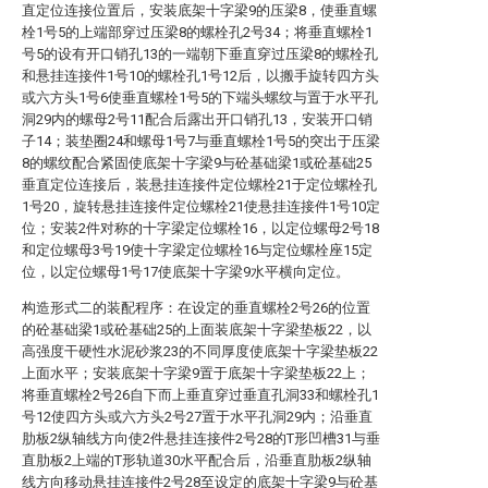
直定位连接位置后，安装底架十字梁9的压梁8，使垂直螺
栓1号5的上端部穿过压梁8的螺栓孔2号34；将垂直螺栓1
号5的设有开口销孔13的一端朝下垂直穿过压梁8的螺栓孔
和悬挂连接件1号10的螺栓孔1号12后，以搬手旋转四方头
或六方头1号6使垂直螺栓1号5的下端头螺纹与置于水平孔
洞29内的螺母2号11配合后露出开口销孔13，安装开口销
子14；装垫圈24和螺母1号7与垂直螺栓1号5的突出于压梁
8的螺纹配合紧固使底架十字梁9与砼基础梁1或砼基础25
垂直定位连接后，装悬挂连接件定位螺栓21于定位螺栓孔
1号20，旋转悬挂连接件定位螺栓21使悬挂连接件1号10定
位；安装2件对称的十字梁定位螺栓16，以定位螺母2号18
和定位螺母3号19使十字梁定位螺栓16与定位螺栓座15定
位，以定位螺母1号17使底架十字梁9水平横向定位。
构造形式二的装配程序：在设定的垂直螺栓2号26的位置
的砼基础梁1或砼基础25的上面装底架十字梁垫板22，以
高强度干硬性水泥砂浆23的不同厚度使底架十字梁垫板22
上面水平；安装底架十字梁9置于底架十字梁垫板22上；
将垂直螺栓2号26自下而上垂直穿过垂直孔洞33和螺栓孔1
号12使四方头或六方头2号27置于水平孔洞29内；沿垂直
肋板2纵轴线方向使2件悬挂连接件2号28的T形凹槽31与垂
直肋板2上端的T形轨道30水平配合后，沿垂直肋板2纵轴
线方向移动悬挂连接件2号28至设定的底架十字梁9与砼基