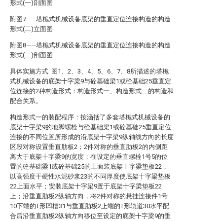
形式(一)剖面图
附图7——塔桅式机械设备底架的垂直定位连接构造的构造
形式(二)立面图
附图8——塔桅式机械设备底架的垂直定位连接构造的构造
形式(二)剖面图
具体实施方式 图1、2、3、4、5、6、7、8所描述的塔桅
式机械设备的底架十字梁9与砼基础梁1或砼基础25垂直定
位连接的2种构造形式：构造形式一、构造形式二的构造和
配合关系。
构造形式一的装配程序：按涵括了多套塔桅式机械设备的
底架十字梁9的地脚螺栓与砼基础梁1或砼基础25垂直定位
连接的不同位置所形成的沿底架十字梁9纵轴线方向的长度
区段对称设置垂直肋板2；2件对称的垂直肋板2的内侧距
离大于底架十字梁9的宽度；在设定的垂直螺栓1号5的位
置的砼基础梁1或砼基础25的上面装底架十字梁垫板22，
以高强度干硬性水泥砂浆23的不同厚度使底架十字梁垫板
22上面水平；安装底架十字梁9置于底架十字梁垫板22
上；沿垂直肋板2纵轴方向，将2件对称的悬挂连接件1号
10下端的T形凹槽31与垂直肋板2上端的T形轨道30水平配
合后沿垂直肋板2纵轴方向移位至设定的底架十字梁9的垂