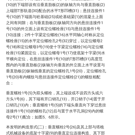
(10)的下端部设有沿垂直肋板(2)的纵轴方向与垂直肋板(2)
上端部T形轨道(30)配合的水平T形凹槽(31)；悬挂连接件1
号(10)的下端面与砼基础(25)或砼基础梁(1)的混凝土上面
之间有间隙；在与垂直肋板(2)纵轴同方向的悬挂连接件1
号(10)的外立面上设有定位螺栓座(15)与悬挂连接件1号
(10)连接；2件十字梁定位螺栓(16)水平同轴心对称从定位
螺栓座(15)的水平定位螺栓孔2号(32)穿过，以定位螺母2
号(18)和定位螺母3号(19)使十字梁定位螺栓(16)与定位螺
栓座(15)紧固定位，以定位螺母1号(17)使底架十字梁(9)水
平横向定位，在悬挂连接件1号(10)的T形凹槽(31)高度范
围内的与垂直肋板(2)纵轴方向垂直的外立面上水平设置与
垂直肋板(2)纵轴线垂直的定位螺栓孔1号(20)，定位螺栓孔
1号(20)有内螺纹与悬挂连接件定位螺栓(21)的螺纹相配
合；
垂直螺栓1号(5)为双头螺栓，其上端设或不设四方头或六
方头1号(6)，其下端有开口销孔(13)，开口销子(14)置于开
口销孔(13)内；垂直螺栓1号(5)的下端头垂直向下穿过悬挂
连接件1号(10)的螺栓孔(12)后与置于水平孔洞(29)内的螺
母2号(11)配合；如图5、6所示。
本发明的构造形式(二)：垂直螺栓2号(26)及其上部与塔桅
式机械设备的底架十字梁(9)的垂直定位连接构造、其下部