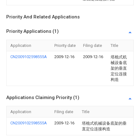
Priority And Related Applications
Priority Applications (1)
Application
Priority date
Filing date
Title
CN2009102598555A
2009-12-16
2009-12-16
塔桅式机
械设备底
架的垂直
定位连接
构造
Applications Claiming Priority (1)
Application
Filing date
Title
CN2009102598555A
2009-12-16
塔桅式机械设备底架的垂
直定位连接构造