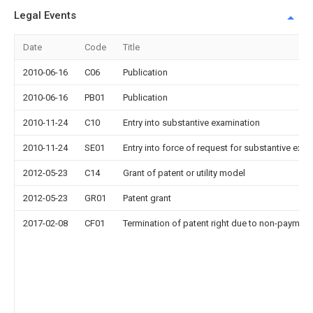
Legal Events
Date
Code
Title
2010-06-16
C06
Publication
2010-06-16
PB01
Publication
2010-11-24
C10
Entry into substantive examination
2010-11-24
SE01
Entry into force of request for substantive exa
2012-05-23
C14
Grant of patent or utility model
2012-05-23
GR01
Patent grant
2017-02-08
CF01
Termination of patent right due to non-payment