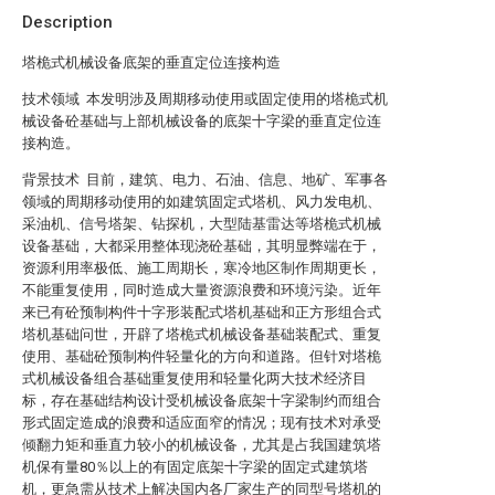
Description
塔桅式机械设备底架的垂直定位连接构造
技术领域 本发明涉及周期移动使用或固定使用的塔桅式机
械设备砼基础与上部机械设备的底架十字梁的垂直定位连
接构造。
背景技术 目前，建筑、电力、石油、信息、地矿、军事各
领域的周期移动使用的如建筑固定式塔机、风力发电机、
采油机、信号塔架、钻探机，大型陆基雷达等塔桅式机械
设备基础，大都采用整体现浇砼基础，其明显弊端在于，
资源利用率极低、施工周期长，寒冷地区制作周期更长，
不能重复使用，同时造成大量资源浪费和环境污染。近年
来已有砼预制构件十字形装配式塔机基础和正方形组合式
塔机基础问世，开辟了塔桅式机械设备基础装配式、重复
使用、基础砼预制构件轻量化的方向和道路。但针对塔桅
式机械设备组合基础重复使用和轻量化两大技术经济目
标，存在基础结构设计受机械设备底架十字梁制约而组合
形式固定造成的浪费和适应面窄的情况；现有技术对承受
倾翻力矩和垂直力较小的机械设备，尤其是占我国建筑塔
机保有量80％以上的有固定底架十字梁的固定式建筑塔
机，更急需从技术上解决国内各厂家生产的同型号塔机的