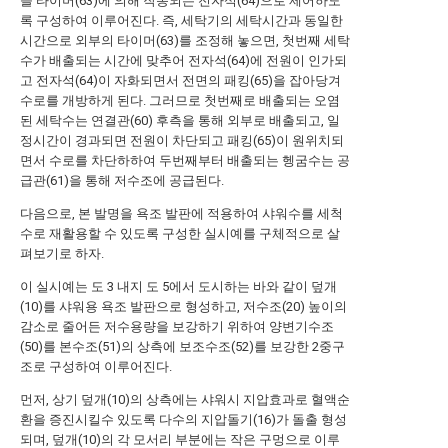
을 타이머(63)에 의해 작동되는 전자석(64)으로 제어하도
록 구성하여 이루어진다. 즉, 세탁기의 세탁시간과 동일한
시간으로 외부의 타이머(63)를 조정해 놓으면, 첫번째 세탁
수가 배출되는 시간에 맞추어 전자석(64)에 전원이 인가되
고 전자석(64)이 자화되면서 전면의 패킹(65)을 잡아당겨
수로를 개방하게 된다. 그러므로 첫번째로 배출되는 오염
된 세탁수는 연결관(60) 후측을 통해 외부로 배출되고, 일
정시간이 경과되면 전원이 차단되고 패킹(65)이 원위치되
면서 수로를 차단하하여 두번째부터 배출되는 헹굼수는 공
급관(61)을 통해 저수조에 공급된다.
다음으로, 본 발명을 욕조 발판에 적용하여 샤워수를 세척
수로 재활용할 수 있도록 구성한 실시예를 구체적으로 살
펴보기로 하자.
이 실시예는 도 3 내지 도 5에서 도시하는 바와 같이 덮개
(10)를 샤워용 욕조 발판으로 형성하고, 저수조(20) 높이의
감소로 줄어든 저수용량을 보강하기 위하여 양변기수조
(50)를 본수조(51)의 상측에 보조수조(52)를 보강한 2중구
조로 구성하여 이루어진다.
먼저, 상기 덮개(10)의 상측에는 샤워시 지압효과로 혈액순
환을 증진시킬수 있도록 다수의 지압돌기(16)가 돌출 형성
되며, 덮개(10)의 각 모서리 부분에는 작은 구멍으로 이루