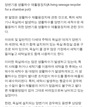
양변기용 생활하수 재활용장치{A living sewage recycler
for a chamber pot}
본 발명은 생활하수 재활용장치에 관한 것으로, 특히 세탁
기나 욕실에서 발생하는 생활하수를 양변기의 세척수로 재
활용하기 위한 양변기용 생활하수 재활용장치에 관한 것이
다.
아파트 및 일반적인 다세대 주택의 욕실은 대개가 양변기
와 세면대, 욕조가 함께 설치되어 있는 욕실·화장실 겸용 구
조로 되어 있으며, 욕실이 클 경우 많은 가정에서 세탁기를
들여놓고 세탁실로도 함께 사용하기도 한다.
이러한 욕실에서는 많은 생활하수가 발생하고 있는데, 특
히 샤워를 하거나 세탁기를 이용하여 세탁을 한 후에는 샤
워수와 세탁수 등 대량의 생활하수가 발생하게되고, 이 생
활하수는 전량이 별다른 조치없이 하수도를 통하여 배출되
어 폐수처리된다. 특히, 세탁시 발생하는 헹굼수의 경우에
는 수질이 좋아 재활용의 여지가 많음에도 불구하고 별다
른 재활용방법이 없어 그대로 버려짐으로써 낭비되고 있는
실정이다.
한편, 욕실에 설치되는 양변기의 경우에도 용변후 상당량