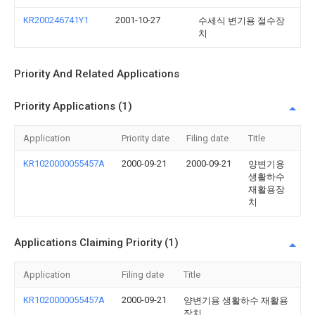
KR200246741Y1
2001-10-27
수세식 변기용 절수장
치
Priority And Related Applications
Priority Applications (1)
Application
Priority date
Filing date
Title
KR1020000055457A
2000-09-21
2000-09-21
양변기용
생활하수
재활용장
치
Applications Claiming Priority (1)
Application
Filing date
Title
KR1020000055457A
2000-09-21
양변기용 생활하수 재활용
장치