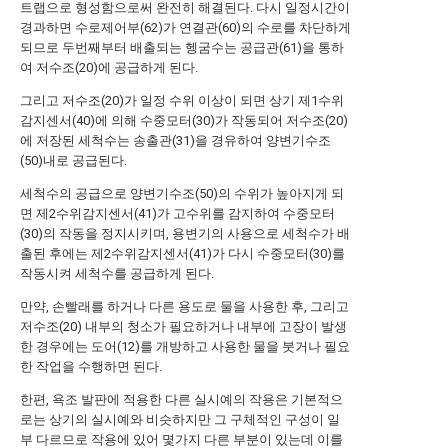
트랩으로 형성함으로써 완전히 해결된다. 다시 일정시간이
경과하면 수로제어부(62)가 연결관(60)의 수로를 차단하게
되므로 두번째부터 배출되는 헹굼수는 공급관(61)을 통하
여 저수조(20)에 공급하게 된다.
그리고 저수조(20)가 일정 수위 이상이 되면 상기 제1수위
감지센서(40)에 의해 수중모터(30)가 작동되어 저수조(20)
에 저장된 세척수는 송출관(31)을 경유하여 양변기수조
(50)내로 공급된다.
세척수의 공급으로 양변기수조(50)의 수위가 높아지게 되
면 제2수위감지센서(41)가 고수위를 감지하여 수중모터
(30)의 작동을 정지시키며, 용변기의 사용으로 세척수가 배
출된 후에는 제2수위감지센서(41)가 다시 수중모터(30)를
작동시켜 세척수를 공급하게 된다.
만약, 손빨래를 하거나 다른 용도로 물을 사용한 후, 그리고
저수조(20) 내부의 청소가 필요하거나 내부에 고장이 발생
한 경우에는 도어(12)를 개방하고 사용한 물을 붓거나 필요
한 작업을 수행하면 된다.
한편, 욕조 발판에 적용한 다른 실시예의 작용은 기본적으
로는 상기의 실시예와 비슷하지만 그 구체적인 구성이 일
부 다르므로 작용에 있어 몇가지 다른 부분이 있는데 이를