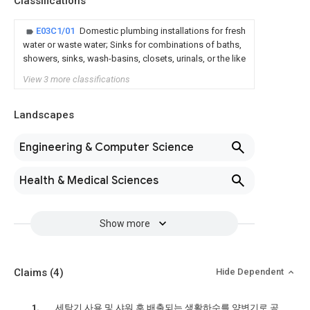
Classifications
E03C1/01
Domestic plumbing installations for fresh
water or waste water; Sinks for combinations of baths,
showers, sinks, wash-basins, closets, urinals, or the like
View 3 more classifications
Landscapes
Engineering & Computer Science
Health & Medical Sciences
Show more
Claims
(4)
Hide Dependent
세탁기 사용 및 샤워 후 배출되는 생활하수를 양변기로 공