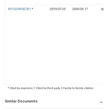
KR102090427B1
*
2019-07-25
2020-03-17
최창
* Cited by examiner, † Cited by third party, ‡ Family to family citation
Similar Documents