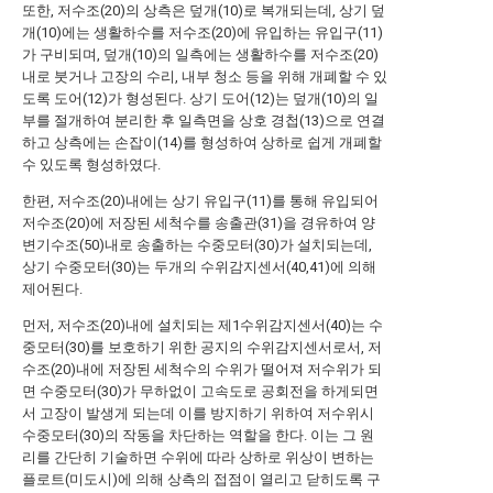
또한, 저수조(20)의 상측은 덮개(10)로 복개되는데, 상기 덮
개(10)에는 생활하수를 저수조(20)에 유입하는 유입구(11)
가 구비되며, 덮개(10)의 일측에는 생활하수를 저수조(20)
내로 붓거나 고장의 수리, 내부 청소 등을 위해 개폐할 수 있
도록 도어(12)가 형성된다. 상기 도어(12)는 덮개(10)의 일
부를 절개하여 분리한 후 일측면을 상호 경첩(13)으로 연결
하고 상측에는 손잡이(14)를 형성하여 상하로 쉽게 개폐할
수 있도록 형성하였다.
한편, 저수조(20)내에는 상기 유입구(11)를 통해 유입되어
저수조(20)에 저장된 세척수를 송출관(31)을 경유하여 양
변기수조(50)내로 송출하는 수중모터(30)가 설치되는데,
상기 수중모터(30)는 두개의 수위감지센서(40,41)에 의해
제어된다.
먼저, 저수조(20)내에 설치되는 제1수위감지센서(40)는 수
중모터(30)를 보호하기 위한 공지의 수위감지센서로서, 저
수조(20)내에 저장된 세척수의 수위가 떨어져 저수위가 되
면 수중모터(30)가 무하없이 고속도로 공회전을 하게되면
서 고장이 발생게 되는데 이를 방지하기 위하여 저수위시
수중모터(30)의 작동을 차단하는 역할을 한다. 이는 그 원
리를 간단히 기술하면 수위에 따라 상하로 위상이 변하는
플로트(미도시)에 의해 상측의 접점이 열리고 닫히도록 구