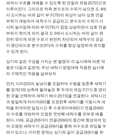
펴져서 수로를 개폐할 수 있도록 된 연질의 유동관(72)으로
이루어진다. 그러므로 하측 본수조의 수위가 낮으면 도 4에
서 도시하는 바와 같이 부구(73)의 위상이 낮아 상호 연결
부위가 개방되어 세척수가 공급되고, 본수조의 수위가 서
서히 높아짐에 따라 부구(73)가 점점 상승하면서 상호 연결
부위가 꺾이게 되어 결국 도 5에서 도시하는 바와 같이 완
전히 꺾이게 되면 수로가 완전히 차단되어 세척수의 공급
이 중단되므로 본수조(51)의 수위를 항상 일정하게 유지할
수 있게 된다.
상기와 같은 구성을 가지는 본 발명의 각 실시예에 따른 작
용은 다음과 같은데, 우선 세탁기 받침대에 적용한 실시예
의 구체적인 작용을 살펴보자.
먼저, 다리(23)의 높낮이를 조절하여 수평을 맞춘후 세탁기
를 덮개(10) 상측에 올려놓은 후 두개의 유입구(11) 중 편리
한 곳을 선택하여 세탁기 배수관(15)을 연결한다. 세탁시간
과 동일하게 타이머(63)를 조정한후 세탁기를 가동시켜 세
탁을 하게되면 일정시간 후 수로제어부(62)가 연결관(60)
의 수로를 개방하여 오염된 첫번째 세탁수를 외부로 배출
된다. 이때, 공급관(61)이 연결관(60)의 중간에 형성되어 있
어 오염된 세탁수가 공급관(61)을 통해 저수조로 유입될 우
려가 있으나, 이러한 문제는 상기와 같이 공급관(61)을 유-