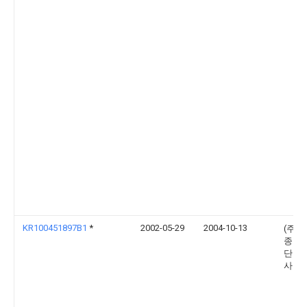
KR100451897B1
*
2002-05-29
2004-10-13
(주)
종합
단건
사무