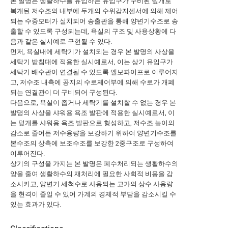
본 발명은 생활하수를 유입하는 유입구가 구비된 덮개로
복개된 저수조의 내부에 두개의 수위감지센서에 의해 제어
되는 수중모터가 설치되어 송출관을 통해 양변기수조로 송
출할 수 있도록 구성되는데, 욕실의 구조 및 사용상황에 다
음과 같은 실시예로 구현될 수 있다.
먼저, 욕실내에 세탁기가 설치되는 경우 본 발명의 사상을
세탁기 받침대에 적용한 실시예로서, 이는 상기 유입구가
세탁기 배수관이 연결될 수 있도록 엘보파이프로 이루어지
고, 저수조 내측에 공지의 수로제어부에 의해 수로가 개폐
되는 연결관이 더 구비되어 구성된다.
다음으로, 욕실이 좁거나 세탁기를 설치할 수 없는 경우 본
발명의 사상을 샤워용 욕조 발판에 적용한 실시예로서, 이
는 덮개를 샤워용 욕조 발판으로 형성하고, 저수조 높이의
감소로 줄어든 저수용량을 보강하기 위하여 양변기수조를
본수조의 상측에 보조수조를 보강한 2중구조로 구성하여
이루어진다.
상기의 구성을 가지는 본 발명은 폐수처리되는 생활하수의
양을 줄여 생활하수의 재처리에 필요한 사회적 비용을 감
소시키고, 양변기 세척수로 사용되는 고가의 상수 사용량
을 현격이 줄일 수 있어 가계의 경제적 부담을 감소시킬 수
있는 효과가 있다.