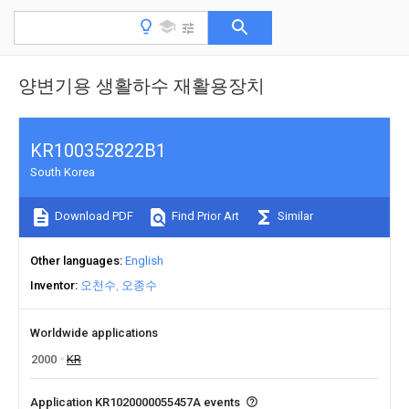
양변기용 생활하수 재활용장치
KR100352822B1
South Korea
Download PDF
Find Prior Art
Similar
Other languages
English
Inventor
오천수
오종수
Worldwide applications
2000
KR
Application KR1020000055457A events