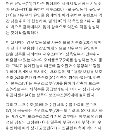
어진 유입구(11)가 다수 형성되어 샤워시 발생하는 샤워수
가 유입구(11)를 통하여 저수조(20)내로 유입된다. 유입구
(11)는 샤워수의 유입을 용이하게 하기 위하여 주변보다 약
간 낮은 위치에 형성하며, 덮개(10)의 각 측면은 샤워시 물
이 밖으로 흘러내리지 않게 상측으로 약간의 턱을 형성하
는 것이 바람직하다.
이 실시예의 경우 발판으로 사용되므로 저수조(20)의 높이
가 낮아 저수용량이 감소하게 되므로 샤워수의 유입량이
많을 경우를 대비하여 저수조(20)의 상측일부에 만수위시
배출할 수 있는 다수의 오버플로구(24)를 형성하는 것이 좋
다. 그리고 낮아진 높이 때문에 감소된 저수용량의 보강을
위하여 도 4에서 도시하는 바와 같이 저수용량 보강용 보조
수조(52)를 본래의 본수조(51) 상측에 형성하였는데, 하측
의 본수조(51)는 수위조절부(70)를 통하여 상측의 보조수
조(52)로 부터 세척수를 공급받게된다. 여기서 상기 제2수
위감지센서(41)는 상측의 보조수조(52)내에 설치된다.
그리고 보조수조(52)에 저수된 세척수를 하측의 본수조
(51)에 공급하는 수위조절부(70)는 도 4 및 도 5에서 도시하
는 바와 같이 보조수조(52)의 저면 일부에서 하부로 연장형
성된 경질의 고정관(71)과, 일측에 부구(73)가 부착되어 수
위변화에 따라 상기 고정관(71)과 연결된 타측이 꺾이거나