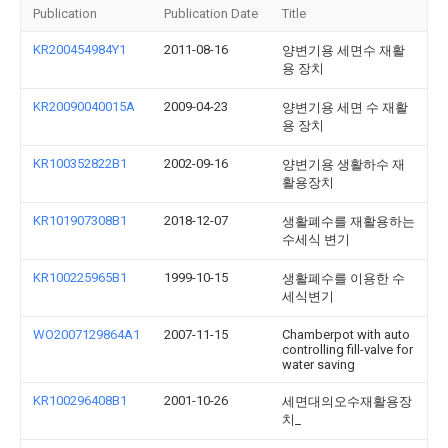
Publication
Publication Date
Title
KR200454984Y1
2011-08-16
양변기용 세면수 재활
용 장치
KR20090040015A
2009-04-23
양변기용 세면 수 재활
용 장치
KR100352822B1
2002-09-16
양변기용 생활하수 재
활용장치
KR101907308B1
2018-12-07
생활폐수를 재활용하는
수세식 변기
KR100225965B1
1999-10-15
생활폐수를 이용한 수
세식변기
WO2007129864A1
2007-11-15
Chamberpot with auto
controlling fill-valve for
water saving
KR100296408B1
2001-10-26
세면대의오수재활용장
치_