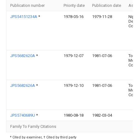
Publication number
Priority date
Publication date
Assi
JPS54151234A
*
1978-05-16
1979-11-28
Nipp
Dens
Co Lt
JPS5682620A
*
1979-12-07
1981-07-06
Toyot
Moto
Corp
JPS5682626A
*
1979-12-10
1981-07-06
Toyot
Moto
Corp
JPS5740689U
*
1980-08-18
1982-03-04
Family To Family Citations
* Cited by examiner, † Cited by third party