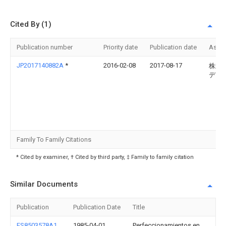
Cited By (1)
Publication number
Priority date
Publication date
Assi
JP2017140882A
*
2016-02-08
2017-08-17
株式
デン
Family To Family Citations
* Cited by examiner, † Cited by third party, ‡ Family to family citation
Similar Documents
Publication
Publication Date
Title
ES8503578A1
1985-04-01
Perfeccionamientos en