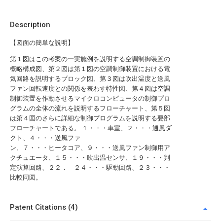
Description
【図面の簡単な説明】
第１図はこの考案の一実施例を説明する空調制御装置の
概略構成図、第２図は第１図の空調制御装置における電
気回路を説明するブロック図、第３図は吹出温度と送風
ファン回転速度との関係を表わす特性図、第４図は空調
制御装置を作動させるマイクロコンピュータの制御プロ
グラムの全体の流れを説明するフローチャート、第５図
は第４図のさらに詳細な制御プログラムを説明する要部
フローチャートである。 １・・・車室、２・・・通風ダ
クト、４・・・送風ファ
ン、７・・・ヒータコア、９・・・送風ファン制御用ア
クチュエータ、１５・・・吹出温センサ、１９・・・判
定演算回路、２２． ２４・・・駆動回路、２３・・・
比較同図。
Patent Citations (4)