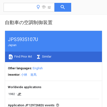
自動車の空調制御装置
JPS5935107U
Japan
Find Prior Art
Similar
Other languages
English
Inventor
小林 進馬
Worldwide applications
1982
JP
Application JP12972682U events