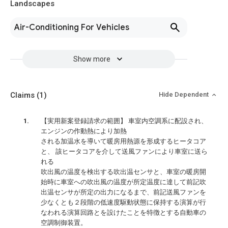
Landscapes
Air-Conditioning For Vehicles
Show more
Claims
(1)
Hide Dependent
【実用新案登録請求の範囲】 車室内空調系に配設され、
エンジンの作動熱により加熱
される加温水を導いて暖房用熱源を形成するヒータコア
と、 該ヒータコアを介して送風ファンにより車室に送ら
れる
吹出風の温度を検出する吹出温センサと、車室の暖房開
始時に車室への吹出風の温度が所定温度に達して前記吹
出温センサが所定の出力になるまで、前記送風ファンを
少なくとも２段階の低速度駆動状態に保持する演算が行
なわれる演算回路とを設けたことを特徴とする自動車の
空調制御装置。