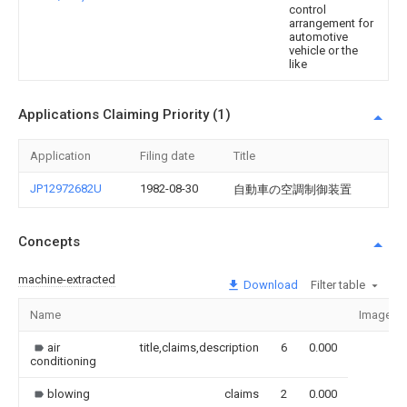
control
arrangement for
automotive
vehicle or the
like
Applications Claiming Priority (1)
Application
Filing date
Title
JP12972682U
1982-08-30
自動車の空調制御装置
Concepts
machine-extracted
Download
Filter table
Name
Image
air
title,claims,description
6
0.000
conditioning
blowing
claims
2
0.000