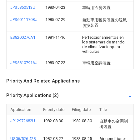
JPS5860513U
1983-04-23
車輌用冷房装置
JPS60111708U
1985-07-29
自動車用暖房装置の送風
切換装置
ES8200276A1
1981-11-16
Perfeccionamientos en
los sistemas de mando
de climatizacionpara
vehiculos
JPS58107916U
1983-07-22
車輌用空調装置
Priority And Related Applications
Priority Applications (2)
Application
Priority date
Filing date
Title
JP12972682U
1982-08-30
1982-08-30
自動車の空調制
御装置
US06/526,428
1982-08-27
1983-08-25
Air conditioner