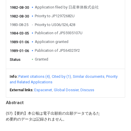
Application filed by 日産車体株式会社
1982-08-30
Priority to JP12972682U
1982-08-30
1983-08-25
Priority to US06/526,428
Publication of JPS5935107U
1984-03-05
Application granted
1989-01-06
Publication of JPS64325Y2
1989-01-06
Granted
Status
Info
Patent citations (4)
Cited by (1)
Similar documents
Priority
and Related Applications
External links
Espacenet
Global Dossier
Discuss
Abstract
(57)【要約】本公報は電子出願前の出願データであるた
め要約のデータは記録されません。