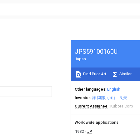
JPS59100160U
Japan
Find Prior Art
Similar
Other languages
English
Inventor
洋 岡部
小山 良夫
Current Assignee
Kubota Corp
Worldwide applications
1982
JP