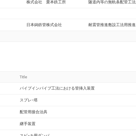
株式会社 栗本鉄工所
隧道内等の無軌条配管工法
日本鋳鉄管株式会社
耐震管推進敷設工法用推進
Title
パイプインパイプ工法における管挿入装置
スプレ−塔
配管用接合治具
継手装置
スピ−カ用ダンパ