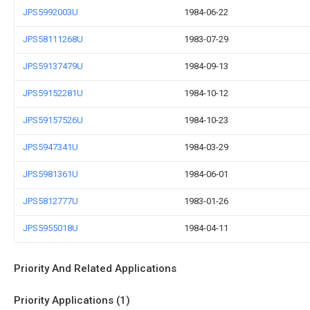
JPS5992003U
1984-06-22
JPS58111268U
1983-07-29
JPS59137479U
1984-09-13
JPS59152281U
1984-10-12
JPS59157526U
1984-10-23
JPS5947341U
1984-03-29
JPS5981361U
1984-06-01
JPS5812777U
1983-01-26
JPS5955018U
1984-04-11
Priority And Related Applications
Priority Applications (1)