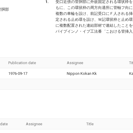
受口近傍の管胴部に外嵌固定される環状枠を
もに、この環状枠の周方向適所に管軸フ向に
管胴部
複数の車輪を設け、前記受口にＦ人される挿
定される止め環を設け、Ｗ記環状枠と止め環
に複数配置された連結部材で連結したことを
パイプインノ・イプ工法番゛こおける管挿入
Publication date
Assignee
Ti
1976-09-17
Nippon Kokan Kk
K
 date
Assignee
Title