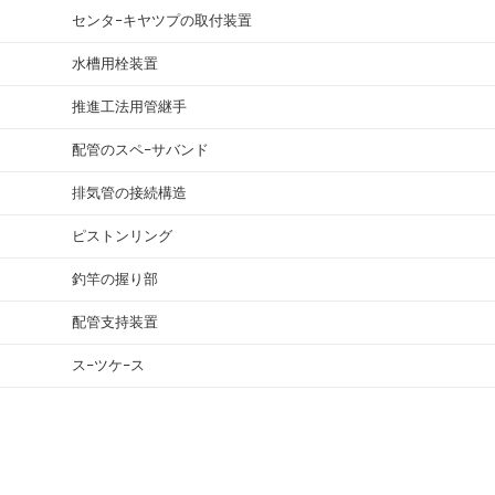
センタ−キヤツプの取付装置
水槽用栓装置
推進工法用管継手
配管のスペ−サバンド
排気管の接続構造
ピストンリング
釣竿の握り部
配管支持装置
ス−ツケ−ス