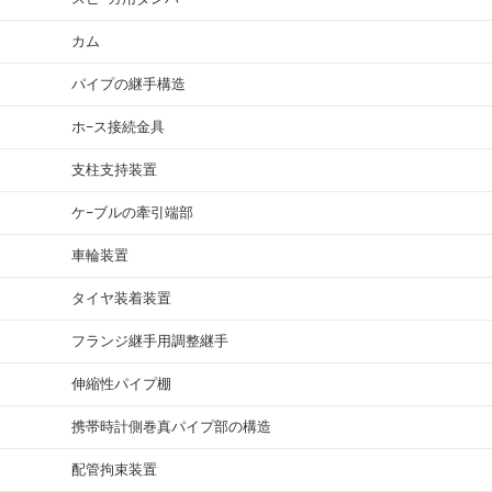
カム
パイプの継手構造
ホ−ス接続金具
支柱支持装置
ケ−ブルの牽引端部
車輪装置
タイヤ装着装置
フランジ継手用調整継手
伸縮性パイプ棚
携帯時計側巻真パイプ部の構造
配管拘束装置