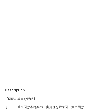
Description
【図面の簡単な説明】
ｊ 第１図は本考案の一実施例を示す図、第２図は