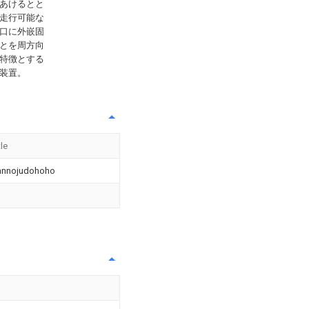
あけるとと
走行可能な
口に外嵌固
とを周方向
特徴とする
装置。
tle
annojudohoho