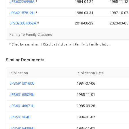
JPS60226998A
*
1984-04-24
1985-11-12
JPS62157812U
*
1986-03-31
1987-10-07
JP2020034062A
*
2018-08-29
2020-03-05
Family To Family Citations
* Cited by examiner, † Cited by third party, ‡ Family to family citation
Similar Documents
Publication
Publication Date
JPS59100160U
1984-07-06
JPS60165029U
1985-11-01
JPS60146671U
1985-09-28
JPS591964U
1984-01-07
JPS58164396U
1983-11-01