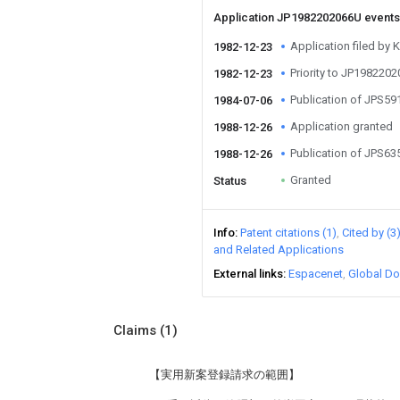
Application JP1982202066U event
Application filed by
1982-12-23
Priority to JP198220
1982-12-23
Publication of JPS5
1984-07-06
Application granted
1988-12-26
Publication of JPS6
1988-12-26
Granted
Status
Info
Patent citations (1)
Cited by (3
and Related Applications
External links
Espacenet
Global Do
Claims
(1)
【実用新案登録請求の範囲】