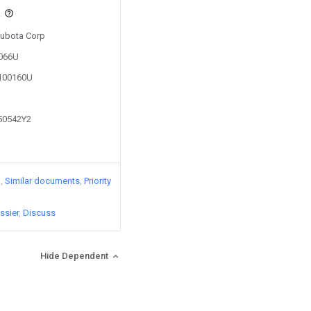
s
 Kubota Corp
2066U
9100160U
350542Y2
)
Similar documents
Priority
ssier
Discuss
Hide Dependent