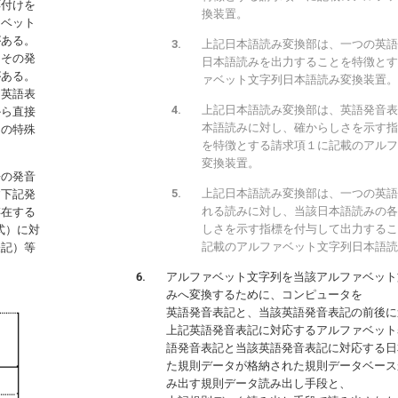
応付けを
換装置。
ァベット
がある。
上記日本語読み変換部は、一つの英語
とその発
日本語読みを出力することを特徴とす
がある。
ァベット文字列日本語読み変換装置。
る英語表
上記日本語読み変換部は、英語発音表
から直接
本語読みに対し、確からしさを示す指
らの特殊
を特徴とする請求項１に記載のアルフ
変換装置。
語の発音
上記日本語読み変換部は、一つの英語
す下記発
れる読みに対し、当該日本語読みの各
存在する
しさを示す指標を付与して出力するこ
式）に対
記載のアルファベット文字列日本語読
表記）等
アルファベット文字列を当該アルファベット
みへ変換するために、コンピュータを
英語発音表記と、当該英語発音表記の前後に
上記英語発音表記に対応するアルファベット
語発音表記と当該英語発音表記に対応する日
た規則データが格納された規則データベース
み出す規則データ読み出し手段と、