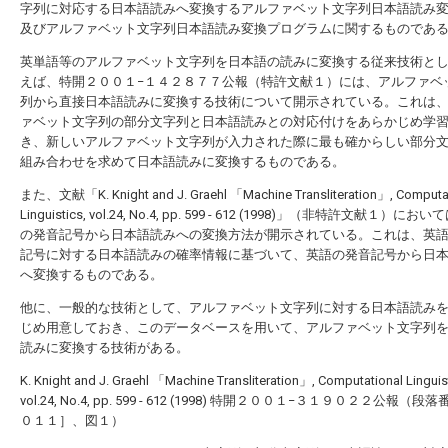
字列に対応する日本語読みへ変換するアルファベット文字列日本語読み
及びアルファベット文字列日本語読み変換プログラムに関するものであ
英単語等のアルファベット文字列を日本語の読みに変換する従来技術と
えば、特開２００１−１４２８７７公報（特許文献１）には、アルファベ
列から直接日本語読みに変換する技術について開示されている。これは
ァベット文字列の部分文字列と日本語読みとの対応付けをあらかじめ学
き、新しいアルファベット文字列が入力された際に最も確からしい部分
組み合わせを求めて日本語読みに変換するものである。
また、文献「K. Knight and J. Graehl 「Machine Transliteration」, Computa
Linguistics, vol.24, No.4, pp. 599 - 612 (1998)」（非特許文献１）に
の発音記号から日本語読みへの変換方法が開示されている。これは、英
記号に対する日本語読みの確率情報に基づいて、英語の発音記号から日
へ変換するものである。
他に、一般的な技術として、アルファベット文字列に対する日本語読み
じめ用意しておき、このデータベースを用いて、アルファベット文字列
読みに変換する技術がある。
K. Knight and J. Graehl 「Machine Transliteration」, Computational Linguis
vol.24, No.4, pp. 599 - 612 (1998)
特開２００１−３１９０２２公報（段落
０１１］、図１）