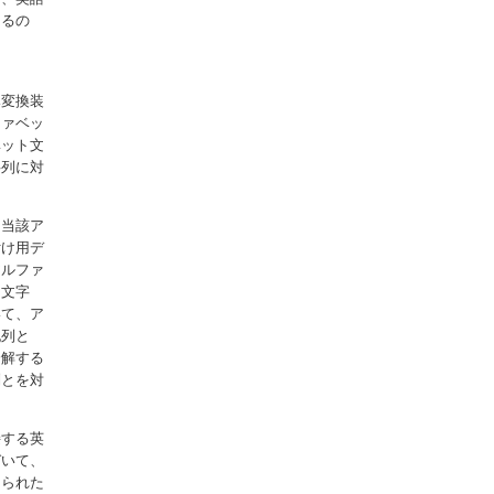
きるの
み変換装
ファベッ
ベット文
字列に対
と当該ア
付け用デ
アルファ
ト文字
いて、ア
記列と
分解する
列とを対
接する英
づいて、
けられた