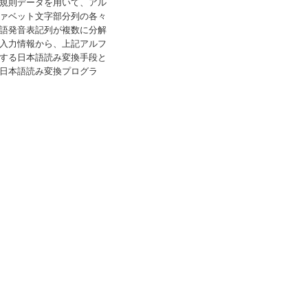
規則データを用いて、アル
ァベット文字部分列の各々
語発音表記列が複数に分解
入力情報から、上記アルフ
する日本語読み変換手段と
日本語読み変換プログラ