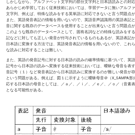
しかしながら、アルファベット文字列の部分文字列と日本語読みとの対
あらかじめ学習しておく従来技術においては、学習データに無いアルフ
文字列、例えば、特殊な読みをする英単語に対応できないと言う問題点
また、英語発音表記の情報を用いないので、英語音声認識用の英語表記
音に関する既存のデータベースを使用することが出来ないと言う問題点
このような既存のデータベースとして、固有名詞などの特殊な読みをす
記などに対しても正しい発音が付与されているものもあるが、英語表記
日本語に変換する方法では、英語発音表記の情報を用いないので、これ
な読みに対応することは難しい。
また、英語の発音記号に対する日本語の読みの確率情報に基づいて、英
記号から日本語の読みへ変換する従来技術においては、曖昧な母音を表
音記号（１）など発音表記から日本語読みに変換するのが難しい発音が
という問題がある。例えば、図１に示すように曖昧母音＠（X_SAMPA形
応する日本語の母音としては、／ａ／、／ｉ／、／ｅ／、／ｏ／（音素
となる可能性がある。