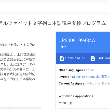
アルファベット文字列日本語読み変換プログラム
JP2009199434A
を向上させることを目的と
Japan
発音表記と、上記英語発音
Download PDF
Find Prior
当該英語発音表記に対応す
ースと、上記規則データベ
ト文字部分列の各々に、上
Other languages
English
英語発音表記部分列が対応
Inventor
Michihiro Yamazaki
道弘 
読みを出力する日本語読み
Current Assignee
Mitsubishi Elect
Worldwide applications
2008
JP