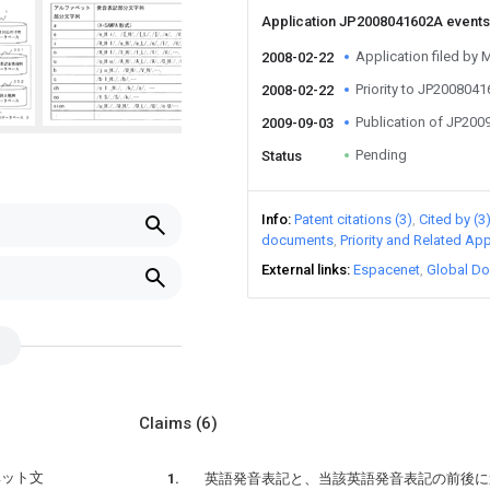
Application JP2008041602A event
Application filed by M
2008-02-22
Priority to JP200804
2008-02-22
Publication of JP20
2009-09-03
Pending
Status
Info
Patent citations (3)
Cited by (3
documents
Priority and Related App
External links
Espacenet
Global Do
Claims
(6)
ベット文
英語発音表記と、当該英語発音表記の前後に