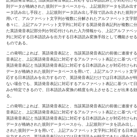
記英語発音表記と当該英語発音表記に対応する日本語読みとが対応付け
則データが格納された規則データベースから、上記規則データを読み出
ータ読み出し手段と、上記規則データ読み出し手段で読み出された規則
用いて、アルファベット文字列が複数に分解されたアルファベット文字
各々に、上記アルファベット文字列に対応する英語発音表記列が複数に
た英語発音表記部分列が対応付けられた入力情報から、上記アルファベ
列に対応する日本語読みを出力する日本語読み変換手段として機能させ
ものである。
この発明によれば、英語発音表記と、当該英語発音表記の前後に連接す
音表記と、上記英語発音表記に対応するアルファベット表記とに基づい
英語発音表記と当該英語発音表記に対応する日本語読みとが対応付けら
データが格納された規則データベースを用いて、上記アルファベット文
応する日本語読みを出力するので、英語発音表記だけでは日本語読みが
ない場合でも、英語発音表記に対応するアルファベット表記に基づいて
みが特定できるので、日本語読み変換の精度を向上させることが出来る
る。
この発明によれば、英語発音表記と、当該英語発音表記の前後に連接す
音表記と、上記英語発音表記に対応するアルファベット表記とに基づい
英語発音表記と当該英語発音表記に対応する日本語読みとが対応付けら
データが格納された規則データベースから、上記規則データを読み出し
された規則データを用いて、上記アルファベット文字列に対応する日本
出力するので、英語発音表記だけでは日本語読みが特定できない場合で