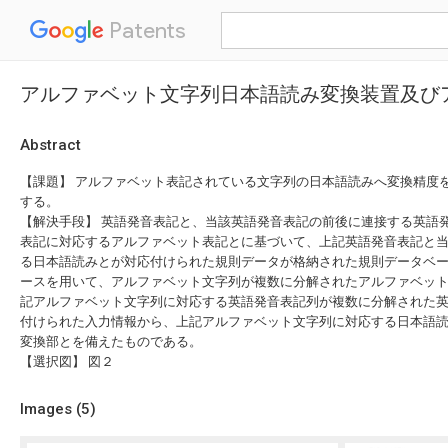
Patents
アルファベット文字列日本語読み変換装置及び
Abstract
【課題】 アルファベット表記されている文字列の日本語読みへ変換精度
する。
【解決手段】 英語発音表記と、当該英語発音表記の前後に連接する英語
表記に対応するアルファベット表記とに基づいて、上記英語発音表記と
る日本語読みとが対応付けられた規則データが格納された規則データベ
ースを用いて、アルファベット文字列が複数に分解されたアルファベッ
記アルファベット文字列に対応する英語発音表記列が複数に分解された
付けられた入力情報から、上記アルファベット文字列に対応する日本語
変換部とを備えたものである。
【選択図】 図２
Images (
5
)