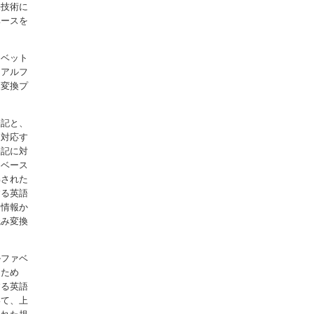
来技術に
ベースを
ァベット
るアルフ
み変換プ
表記と、
に対応す
表記に対
タベース
解された
する英語
力情報か
読み変換
ルファベ
るため
する英語
いて、上