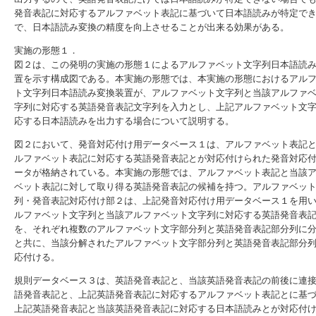
発音表記に対応するアルファベット表記に基づいて日本語読みが特定で
で、日本語読み変換の精度を向上させることが出来る効果がある。
実施の形態１．
図２は、この発明の実施の形態１によるアルファベット文字列日本語読
置を示す構成図である。本実施の形態では、本実施の形態におけるアル
ト文字列日本語読み変換装置が、アルファベット文字列と当該アルファ
字列に対応する英語発音表記文字列を入力とし、上記アルファベット文
応する日本語読みを出力する場合について説明する。
図２において、発音対応付け用データベース１は、アルファベット表記
ルファベット表記に対応する英語発音表記とが対応付けられた発音対応
ータが格納されている。本実施の形態では、アルファベット表記と当該
ベット表記に対して取り得る英語発音表記の候補を持つ。アルファベッ
列・発音表記対応付け部２は、上記発音対応付け用データベース１を用
ルファベット文字列と当該アルファベット文字列に対応する英語発音表
を、それぞれ複数のアルファベット文字部分列と英語発音表記部分列に
と共に、当該分解されたアルファベット文字部分列と英語発音表記部分
応付ける。
規則データベース３は、英語発音表記と、当該英語発音表記の前後に連
語発音表記と、上記英語発音表記に対応するアルファベット表記とに基
上記英語発音表記と当該英語発音表記に対応する日本語読みとが対応付