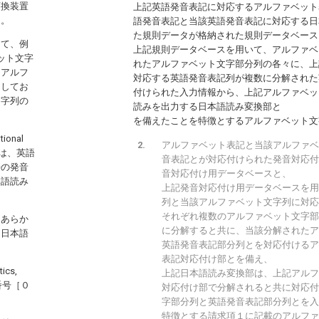
変換装置
上記英語発音表記に対応するアルファベット
る。
語発音表記と当該英語発音表記に対応する日
た規則データが格納された規則データベース
して、例
上記規則データベースを用いて、アルファベ
ット文字
れたアルファベット文字部分列の各々に、上
、アルフ
対応する英語発音表記列が複数に分解された
習してお
付けられた入力情報から、上記アルファベッ
文字列の
読みを出力する日本語読み変換部と
を備えたことを特徴とするアルファベット文
tional
アルファベット表記と当該アルファベ
おいては、英語
音表記とが対応付けられた発音対応付
語の発音
音対応付け用データベースと、
本語読み
上記発音対応付け用データベースを用
列と当該アルファベット文字列に対応
それぞれ複数のアルファベット文字部
をあらか
に分解すると共に、当該分解されたア
を日本語
英語発音表記部分列とを対応付けるア
表記対応付け部とを備え、
tics,
上記日本語読み変換部は、上記アルフ
番号［０
対応付け部で分解されると共に対応付
字部分列と英語発音表記部分列とを入
特徴とする請求項１に記載のアルファ