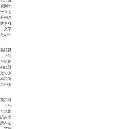
られた規
す規則デ
データを
部分列の
分解され
ット文字
るための
る英語発
て、上記
れた規則
字列に対
特定でき
日本語読
効果があ
る英語発
て、上記
れた規則
、読み出
語読みを
も、英語