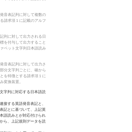
発音表記列に対して複数の
る請求項１に記載のアルフ
記列に対して出力される日
標を付与して出力すること
ァベット文字列日本語読み
発音表記列に対して出力さ
部分文字列ごとに、確から
とを特徴とする請求項１に
み変換装置。
文字列に対応する日本語読
連接する英語発音表記と、
表記とに基づいて、上記英
本語読みとが対応付けられ
から、上記規則データを読