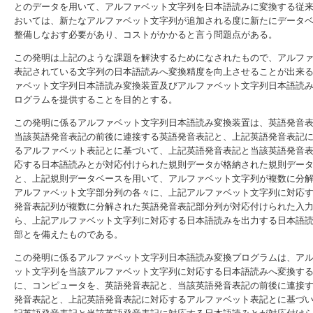
とのデータを用いて、アルファベット文字列を日本語読みに変換する従
おいては、新たなアルファベット文字列が追加される度に新たにデータ
整備しなおす必要があり、コストがかかると言う問題点がある。
この発明は上記のような課題を解決するためになされたもので、アルフ
表記されている文字列の日本語読みへ変換精度を向上させることが出来
ァベット文字列日本語読み変換装置及びアルファベット文字列日本語読
ログラムを提供することを目的とする。
この発明に係るアルファベット文字列日本語読み変換装置は、英語発音
当該英語発音表記の前後に連接する英語発音表記と、上記英語発音表記
るアルファベット表記とに基づいて、上記英語発音表記と当該英語発音
応する日本語読みとが対応付けられた規則データが格納された規則デー
と、上記規則データベースを用いて、アルファベット文字列が複数に分
アルファベット文字部分列の各々に、上記アルファベット文字列に対応
発音表記列が複数に分解された英語発音表記部分列が対応付けられた入
ら、上記アルファベット文字列に対応する日本語読みを出力する日本語
部とを備えたものである。
この発明に係るアルファベット文字列日本語読み変換プログラムは、ア
ット文字列を当該アルファベット文字列に対応する日本語読みへ変換す
に、コンピュータを、英語発音表記と、当該英語発音表記の前後に連接
発音表記と、上記英語発音表記に対応するアルファベット表記とに基づ