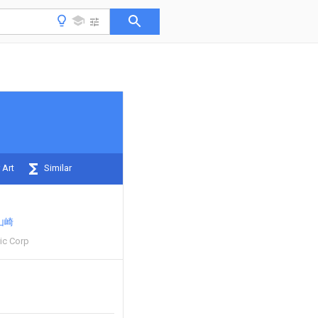
 Art
Similar
山崎
ric Corp