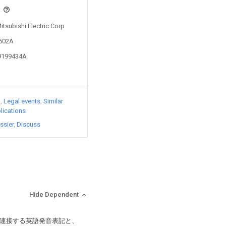
s
itsubishi Electric Corp
1602A
09199434A
)
Legal events
Similar
lications
ssier
Discuss
Hide Dependent
連接する英語発音表記と、