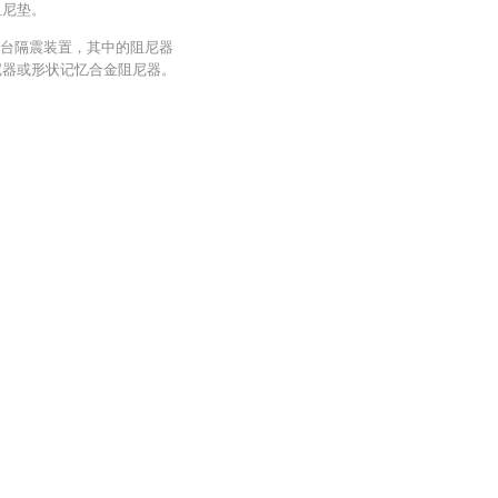
阻尼垫。
平台隔震装置，其中的阻尼器
尼器或形状记忆合金阻尼器。