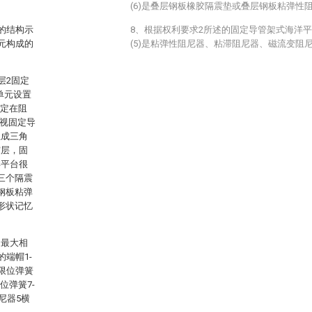
(6)是叠层钢板橡胶隔震垫或叠层钢板粘弹性
的结构示
8、根据权利要求2所述的固定导管架式海洋
元构成的
(5)是粘弹性阻尼器、粘滞阻尼器、磁流变阻
层2固定
单元设置
固定在阻
要视固定导
组成三角
震层，固
洋平台很
三个隔震
钢板粘弹
形状记忆
的最大相
端帽1-
；限位弹簧
位弹簧7-
尼器5横