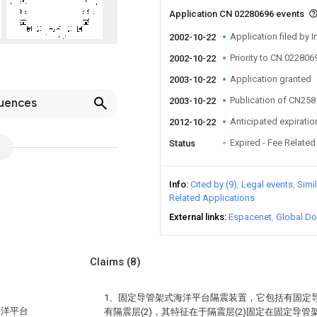
Application CN 02280696 events
Application filed by I
2002-10-22
Priority to CN 022806
2002-10-22
Application granted
2003-10-22
Publication of CN25
2003-10-22
luences
Anticipated expiratio
2012-10-22
Expired - Fee Related
Status
Info
Cited by (9)
Legal events
Simi
Related Applications
External links
Espacenet
Global Do
Claims
(8)
1、固定导管架式海洋平台隔震装置，它包括有固定导管
海洋平台
有隔震层(2)，其特征在于隔震层(2)固定在固定导管架(1