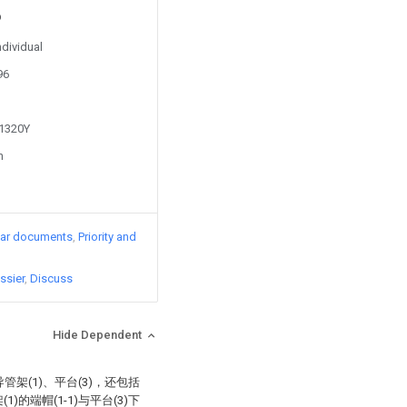
ndividual
96
81320Y
n
lar documents
Priority and
ssier
Discuss
Hide Dependent
架(1)、平台(3)，还包括
)的端帽(1-1)与平台(3)下