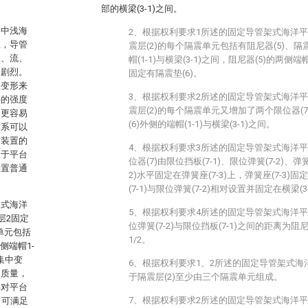
部的横梁(3-1)之间。
是中浅海
2、根据权利要求1所述的固定导管架式海洋
上，导管
震层(2)的每个隔震单元包括有阻尼器(5)、隔震
浪、流、
帽(1-1)与横梁(3-1)之间，阻尼器(5)的两侧端帽
分剧烈。
固定有隔震垫(6)。
性变形来
3、根据权利要求2所述的固定导管架式海洋
件的强度
震层(2)的每个隔震单元又增加了两个限位器(7
，更容易
(6)外侧的端帽(1-1)与横梁(3-1)之间。
体系可以
震装置的
4、根据权利要求3所述的固定导管架式海洋
限于平台
位器(7)由限位挡板(7-1)、限位弹簧(7-2)、弹
设置普通
2)水平固定在弹簧座(7-3)上，弹簧座(7-3)固
(7-1)与限位弹簧(7-2)相对设置并固定在横梁(3
架式海洋
5、根据权利要求4所述的固定导管架式海洋
层2固定
位弹簧(7-2)与限位挡板(7-1)之间的距离为阻
单元包括
1/2。
侧端帽1-
集中变
6、根据权利要求1、2所述的固定导管架式
的质量，
于隔震层(2)至少由三个隔震单元组成。
其对平台
7、根据权利要求2所述的固定导管架式海洋
，可满足