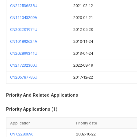
CN212536538U
2021-02-12
CN111043209A
2020-04-21
CN202231974U
2012-05-23
CN101892624A
2010-11-24
CN202899341U
2013-04-24
CN217232300U
2022-08-19
CN206787785U
2017-12-22
Priority And Related Applications
Priority Applications (1)
Application
Priority date
CN 02280696
2002-10-22