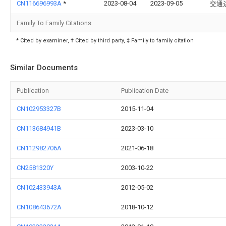
CN116696993A
*
2023-08-04
2023-09-05
交通
Family To Family Citations
* Cited by examiner, † Cited by third party, ‡ Family to family citation
Similar Documents
Publication
Publication Date
CN102953327B
2015-11-04
CN113684941B
2023-03-10
CN112982706A
2021-06-18
CN2581320Y
2003-10-22
CN102433943A
2012-05-02
CN108643672A
2018-10-12