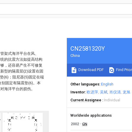
CN2581320Y
导管架式海洋平台在风、
China
传统的抗震方法如提高结构
不够，还容易产生不可修复
Download PDF
Find Prior
型的隔震层(2)设置在固
垫(6)；阻尼器(5)固定在端
间分别固定有隔震垫(6)。本
Other languages
English
其对海洋平台的损伤。
Inventor
欧进萍
吴斌
肖仪清
龙旭
Current Assignee
Individual
Worldwide applications
2002
CN