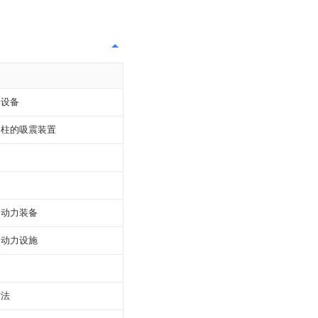
用设备
腿柱的吸震装置
助动力装备
助动力设施
构
方法