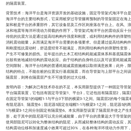
的隔震装置。
背景技术：海洋平台是海洋资源开发的基础设施，固定导管架式海洋平台
海洋平台的主要结构形式，它采用桩穿过导管腿将预制的导管架固定在海
架和桩是平台的承重部件，其它设备层及工作区则座落在平台上。在风、
冰和地震等海洋环境动力荷载的作用下，导管架式海洋平台的震动反应十
传统的抗震方法是通过提高结构构件强度和刚度，或利用结构构件的弹塑
消耗震动能量，从而满足海洋平台需要的各项要求。但是通过提高结构构
和刚度抵抗震动时，舒适度经常不能满足，而利用结构构件的弹塑性变形
产生不可修复的损伤。近年提出的土木工程结构耗能减震体系和基底隔震
比较有效地减轻结构的震动反应。由于结构的自身特点以及可设置耗能减
空间限制，海洋平台结构的普通耗能减震措施难以取得满意效果；此外，
结构的特点，不能在桩的位置实行基底隔震，而在导管架与上部平台之间
隔震层，则将在隔震层产生不可接受的过大位移。
发明内容：为解决已有技术存在的不足，本实用新型提供了一种固定导管
平台隔震装置，它包括有固定导管架1、平台3，它还包括有隔震层2，隔震
在固定导管架1的端帽1-1与平台3下部的横梁3-1之间。隔震层2的每个隔震
有阻尼器5、隔震垫6；阻尼器5固定在端帽1-1与横梁3-1之间，阻尼器5的两
1与横梁3-1之间分别固定有隔震垫6。本实用新型设置了隔震层并使之产生
形，处于其中的阻尼器可以充分耗减能量，由于平台的质量远大于导管架
使局部阻尼可以转化为整体结构的阻尼，从而减轻整体结构的震动反应，
结构震动位移和加速度减小效果可超过30％，在各种海洋环境动力作用下