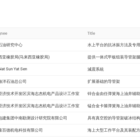
gnee
Title
石油研究中心
水上平台的抗冰振方法及专
西亚橡胶局(马来西亚橡胶局)
提供一体式甲板组装导管架
Nat Sun Yat Sen
減震系統
海洋石油总公司
扩展基础的导管架
经济技术开发区滨海志杰机电产品设计工作室
锌合金由任弹簧海上油井辅
经济技术开发区滨海志杰机电产品设计工作室
锰合金卡箍弹簧海上油井辅
电建集团中南勘测设计研究院有限公司
具有真空腔的导管架破冰结
森百德机电科技有限公司
海上大型工作平台及其装配