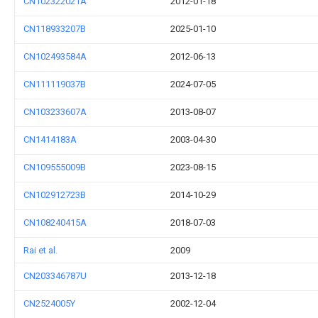
CN102322021A
2012-01-18
CN118933207B
2025-01-10
CN102493584A
2012-06-13
CN111119037B
2024-07-05
CN103233607A
2013-08-07
CN1414183A
2003-04-30
CN109555009B
2023-08-15
CN102912723B
2014-10-29
CN108240415A
2018-07-03
Rai et al.
2009
CN203346787U
2013-12-18
CN2524005Y
2002-12-04