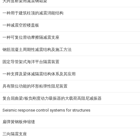
大跨度桥梁用减震钢箱梁
一种用于建筑柱顶的减震消能结构
一种减震空腔楼盖板
一种可复位滑动摩擦隔减震支座
钢筋混凝土周期性减震结构及施工方法
固定导管架式海洋平台隔震装置
一种支撑及梁体减隔震结构体系及其应用
具有限位功能的环形粘弹性阻尼装置
复合屈曲梁/板负刚度动力吸振器的大载荷高阻尼减振器
Seismic response control systems for structures
扁弹簧钢板伸缩缝
三向隔震支座