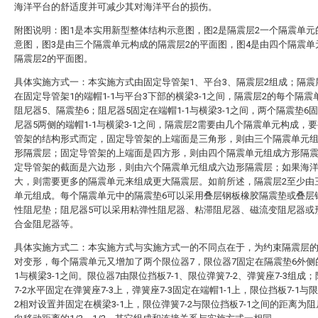
海洋平台的舒适度并可减少其对海洋平台的损伤。
附图说明：图1是本实用新型整体结构示意图，图2是隔震层2一个隔震单元
意图，图3是由三个隔震单元构成的隔震层2的平面图，图4是由四个隔震单
隔震层2的平面图。
具体实施方式一：本实施方式由固定导管架1、平台3、隔震层2组成；隔震
在固定导管架1的端帽1-1与平台3下部的横梁3-1之间，隔震层2的每个隔震
阻尼器5、隔震垫6；阻尼器5固定在端帽1-1与横梁3-1之间，两个隔震垫6
尼器5两侧的端帽1-1与横梁3-1之间，隔震层2需要由几个隔震单元构成，
管架的结构形式而定，固定导管架的上端面是三角形，则由三个隔震单元
形隔震层；固定导管架的上端面是四方形，则由四个隔震单元组成方形隔
定导管架的截面是六边形，则由六个隔震单元组成六边形隔震层；如果海
大，则需要更多的隔震单元来组成更大隔震层。如前所述，隔震层2至少由
单元组成。每个隔震单元中的隔震垫6可以采用叠层钢板橡胶隔震垫或叠层
性阻尼垫；阻尼器5可以采用粘弹性阻尼器、粘滞阻尼器、磁流变阻尼器或
合金阻尼器等。
具体实施方式二：本实施方式与实施方式一的不同点在于，为约束隔震层
对变形，每个隔震单元又增加了两个限位器7，限位器7固定在隔震垫6外侧的
1与横梁3-1之间。限位器7由限位挡板7-1、限位弹簧7-2、弹簧座7-3组成
7-2水平固定在弹簧座7-3上，弹簧座7-3固定在端帽1-1上，限位挡板7-1与限
2相对设置并固定在横梁3-1上，限位弹簧7-2与限位挡板7-1之间的距离为阻