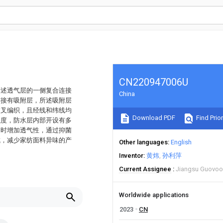
CN220947006U
所述透气层的一侧复合连接
China
连接有吸附层，所述吸附层
交叉编织，且经线和纬线均
Download PDF
Find Prior
强度，防水层内部开设有多
同时增加透气性，通过抑菌
成，减少家纺面料异味的产
Other languages
English
Inventor
黄炜
孙利萍
Current Assignee
Jiangsu Guovoo T
Worldwide applications
2023
CN