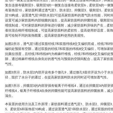
层1的一侧复合连接有防水层2，防水层2的一侧复合连接有抑菌层3，抑菌
复合连接有吸附层5，吸附层5的一侧复合连接有柔软层6，柔软层6的一侧
有装饰层10，家纺面料通过透气层1、防水层2、抑菌层3、吸附层5、柔软
层10构成，设置透气层1和防水层2可提高家纺面料的透气防水性能，同时
设置可减少家纺面料内部细菌的滋生，提高家纺面料的抑菌性能，吸附层5
维线制成，可对家纺面料的异味进行吸附，减少家纺面料异味的产生，柔软
蚕丝混合棉纤维线制成，可提高家纺面料的柔软性，提高使用舒适度，装饰
面可绘制不同的装饰图案，提高家纺面料使用的美观性。
如图2所示，透气层1通过双股经线7和双股纬线8交叉编织而成，经线7和纬
编织处预留有空隙，通过双股的经线7和双股的纬线8交叉编织，可增加家
抗撕拉强度，且经线7和纬线8均为棉麻纤维线，经线7和纬线8交叉编织处
隙，通过棉麻纤维线自身良好的透气性与预留的空隙间配合，提高了家纺
气性。
如图3所示，防水层2内部开设有多个微孔9，通过微孔9直径开设为小于水
径，阻拦了水分子的通过，在提高家纺面料防水的同时还可增加透气性。
如图1所示，抑菌层3的内部穿插有银离子纤维线4，通过在抑菌层3内部穿
纤维线4，银离子纤维线4自身的抑菌性能可提高家纺面料的抑菌效果，减
滋生。
本装置的使用方法及工作原理：家纺面料通过透气层1、防水层2、抑菌层3
5、柔软层6和装饰层10构成，通过设置透气层1和防水层2，通过双股的经