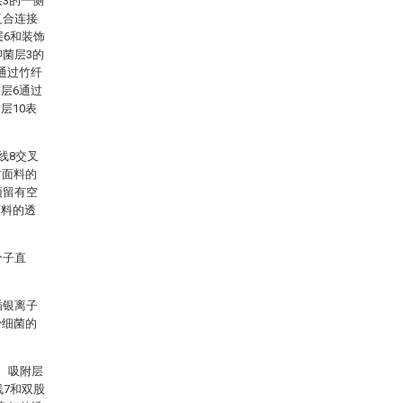
层3的一侧
复合连接
层6和装饰
抑菌层3的
通过竹纤
层6通过
层10表
线8交叉
纺面料的
预留有空
面料的透
分子直
插银离子
少细菌的
、吸附层
线7和双股