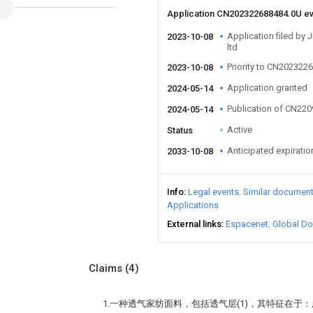
Application CN202322688484.0U e
Application filed by 
2023-10-08
ltd
Priority to CN202322
2023-10-08
Application granted
2024-05-14
Publication of CN22
2024-05-14
Active
Status
Anticipated expiratio
2033-10-08
Info
Legal events
Similar documen
Applications
External links
Espacenet
Global Do
Claims
(4)
1.一种透气家纺面料，包括透气层(1)，其特征在于：