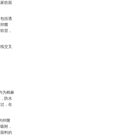
气家纺面
，包括透
有抑菌
柔软层，
纬线交叉
均为棉麻
度，防水
通过，在
的抑菌
行吸附，
纺面料的