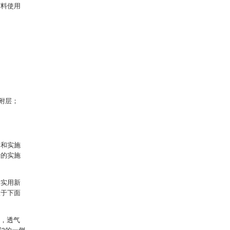
面料使用
附层；
图和实施
请的实施
本实用新
限于下面
1，透气