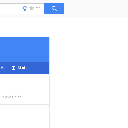
 Art
Similar
extile Co ltd