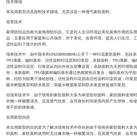
技术领域
本实用新型涉及面料技术领域，尤其涉及一种透气家纺面料。
背景技术
家用纺织品也称为装饰用纺织品，它是对人生活环境起美化装饰作用的实
品，主要应用于家庭和公共场所，对于美化、改善环境、提高人们生活、
适性起到了很大的作用。
现有技术中，如中国专利CN208930869U公开了一种印花家纺面料，包括
TPU薄膜、编织基布、活性染料印花层和印浆层；亲肤面料、TPU薄膜、编
活性染料印花层、印浆层从内向外依次层叠设置；亲肤面料为天然纤维制
布；亲肤面料、TPU薄膜和编织基布通过热熔胶热压复合；编织基布为平纹
构，经纱为阳离子涤纶纱线；活性染料印花层由活性染料印染而成；印浆
吸水树脂浆层和防水浆层；高吸水树脂浆层和防水浆层拼接成印浆层。
但现有技术中，由于现有的家纺面料大多为单层纺织面料，家纺面料使用
衣物一样频繁清洗，且其透气性差，会导致长时间使用内部产生异味，给
来不好的体验感。
实用新型内容
本实用新型的目的是为了解决现有技术中存在的由于现有的家纺面料大多
织面料，家纺面料使用时无法像衣物一样频繁清洗，且其透气性差，会导