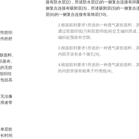
接有防水层(2)，所述防水层(2)的一侧复合连接有抑菌
侧复合连接有吸附层(5)，所述吸附层(5)的一侧复合
层(6)的一侧复合连接有装饰层(10)。
2.根据权利要求1所述的一种透气家纺面料，其
通过双股经线(7)和双股纬线(8)交叉编织而成，
用性纺织
编织处预留有空隙。
工作的舒
3.根据权利要求1所述的一种透气家纺面料，其
内部开设有多个微孔(9)。
亲肤面料、
织基布、
4.根据权利要求1所述的一种透气家纺面料，其
成的无纺
的内部穿插有银离子纤维线(4)。
组织结
层包括高
时无法像
使用者带
为单层纺
致长时间