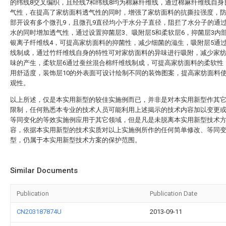
的纬线8交叉编织，且经线7和纬线8均为棉麻纤维线，通过棉麻纤维线自身
气性，在提高了家纺面料透气性的同时，增强了家纺面料的抗撕拉强度，防
部开设有多个微孔9，且微孔9直径均小于水分子直径，阻拦了水分子的通
水的同时增加透气性，通过设置抑菌层3、吸附层5和柔软层6，抑菌层3内
银离子纤维线4，可提高家纺面料的抑菌性，减少细菌的滋生，吸附层5通
线制成，通过竹纤维线自身的特性可对家纺面料的异味进行吸附，减少家
味的产生，柔软层6通过蚕丝混合棉纤维线制成，可提高家纺面料的柔软性
用舒适度，装饰层10的外表面可设计绘制不同的装饰图案，提高家纺面料
观性。
以上所述，仅是本实用新型的较佳实施例而已，并非是对本实用新型作其
限制，任何熟悉本专业的技术人员可能利用上述揭示的技术内容加以变更
等同变化的等效实施例应用于其它领域，但是凡是未脱离本实用新型技术
容，依据本实用新型的技术实质对以上实施例所作的任何简单修改、等同
型，仍属于本实用新型技术方案的保护范围。
Similar Documents
Publication
Publication Date
CN203187874U
2013-09-11