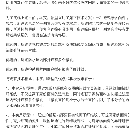
使用内部产生异味，给使用者带来不好的体验感的问题，而提出的一种透
料。
为了实现上述目的，本实用新型采用了如下技术方案：一种透气家纺面料
气层，所述透气层的一侧复合连接有防水层，所述防水层的一侧复合连接
层，所述抑菌层的一侧复合连接有吸附层，所述吸附层的一侧复合连接有
所述柔软层的一侧复合连接有装饰层。
优选的，所述透气层通过双股经线和双股纬线交叉编织而成，所述经线和
编织处预留有空隙。
优选的，所述防水层内部开设有多个微孔。
优选的，所述抑菌层的内部穿插有银离子纤维线。
与现有技术相比，本实用新型的优点和积极效果在于：
1、本实用新型中，通过双股的经线和双股的纬线交叉编织，且经线和纬线
纤维线，不仅提高了家纺面料的透气性，同时增强了家纺面料的抗撕拉强
层内部开设有多个微孔，且微孔直径均小于水分子直径，阻拦了水分子的
防水的同时增加透气性。
2、本实用新型中，通过抑菌层内部穿插有银离子纤维线，可提高家纺面料
性，减少细菌的滋生，吸附层通过竹纤维线制成，可对家纺面料的异味进
减少家纺面料异味的产生，柔软层通过蚕丝混合棉纤维线制成，可提高家