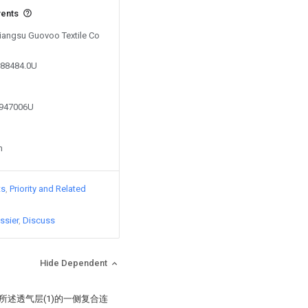
vents
Jiangsu Guovoo Textile Co
688484.0U
0947006U
n
ts
Priority and Related
ssier
Discuss
Hide Dependent
所述透气层(1)的一侧复合连