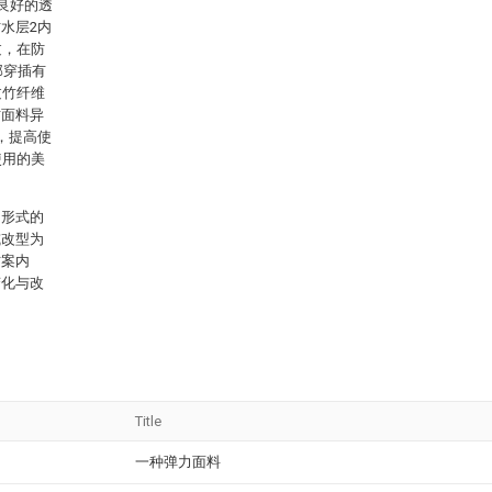
良好的透
水层2内
过，在防
部穿插有
过竹纤维
纺面料异
，提高使
使用的美
它形式的
或改型为
方案内
变化与改
Title
一种弹力面料