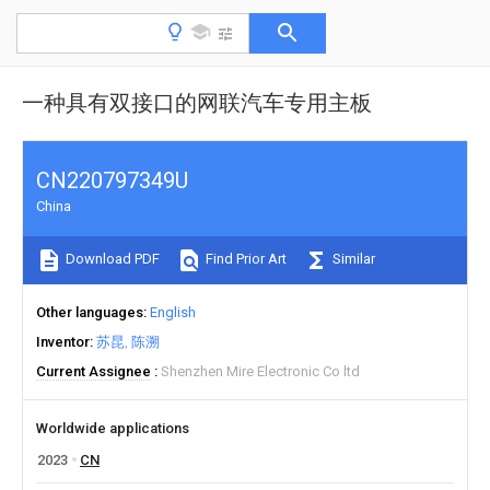
一种具有双接口的网联汽车专用主板
CN220797349U
China
Download PDF
Find Prior Art
Similar
Other languages
English
Inventor
苏昆
陈溯
Current Assignee
Shenzhen Mire Electronic Co ltd
Worldwide applications
2023
CN