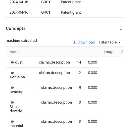
2024-04-16
GR01
Patent grant
2024-04-16
GR01
Patent grant
Concepts
machine-extracted
Download
Filter table
Name
Image
Sect
dust
claims,description
14
0.000
claims,description
12
0.000
extrusion
claims,description
9
0.000
bending
claims,description
3
0.000
Silicium
dioxide
claims,description
3
0.000
material