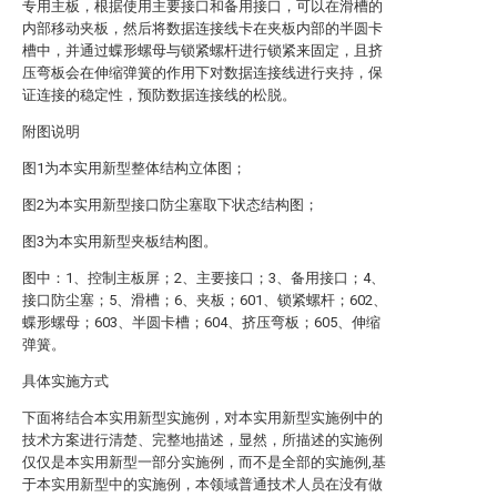
专用主板，根据使用主要接口和备用接口，可以在滑槽的
内部移动夹板，然后将数据连接线卡在夹板内部的半圆卡
槽中，并通过蝶形螺母与锁紧螺杆进行锁紧来固定，且挤
压弯板会在伸缩弹簧的作用下对数据连接线进行夹持，保
证连接的稳定性，预防数据连接线的松脱。
附图说明
图1为本实用新型整体结构立体图；
图2为本实用新型接口防尘塞取下状态结构图；
图3为本实用新型夹板结构图。
图中：1、控制主板屏；2、主要接口；3、备用接口；4、
接口防尘塞；5、滑槽；6、夹板；601、锁紧螺杆；602、
蝶形螺母；603、半圆卡槽；604、挤压弯板；605、伸缩
弹簧。
具体实施方式
下面将结合本实用新型实施例，对本实用新型实施例中的
技术方案进行清楚、完整地描述，显然，所描述的实施例
仅仅是本实用新型一部分实施例，而不是全部的实施例,基
于本实用新型中的实施例，本领域普通技术人员在没有做