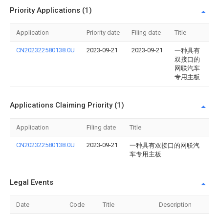
Priority Applications (1)
Application
Priority date
Filing date
Title
CN202322580138.0U
2023-09-21
2023-09-21
一种具有
双接口的
网联汽车
专用主板
Applications Claiming Priority (1)
Application
Filing date
Title
CN202322580138.0U
2023-09-21
一种具有双接口的网联汽
车专用主板
Legal Events
Date
Code
Title
Description