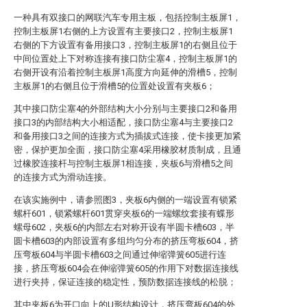
一种具有双接口的网联汽车专用主板，包括控制主板屏1，
控制主板屏1右侧的上方设置有主要接口2，控制主板屏1
右侧的下方设置有备用接口3，控制主板屏1的右侧且位于
中间位置处上下对称连接有接口防尘塞4，控制主板屏1的
右侧开设有沿着控制主板屏1高度方向延伸的滑槽5，控制
主板屏1的右侧且位于滑槽5的位置处设置有夹板6；
其中接口防尘塞4的外部结构大小分别与主要接口2和备用
接口3的内部结构大小相适配，接口防尘塞4与主要接口2
和备用接口3之间的连接方式为插拔式连接，使卡接更加紧
密，保护更加全面，接口防尘塞4采用橡胶材质制成，且通
过橡胶连接杆与控制主板屏1相连接，夹板6与滑槽5之间
的连接方式为滑动连接。
在该实施例中，请参照图3，夹板6内侧的一端设置有锁紧
螺杆601，锁紧螺杆601贯穿夹板6的一端螺纹套接有蝶形
螺母602，夹板6的内部左右对称开设有半圆卡槽603，半
圆卡槽603的内部设置有多组均匀分布的挤压弯板604，挤
压弯板604与半圆卡槽603之间通过伸缩弹簧605进行连
接，挤压弯板604会在伸缩弹簧605的作用下对数据连接线
进行夹持，保证连接的稳定性，预防数据连接线的松脱；
其中夹板6为开口向上的U形结构设计，挤压弯板604的外