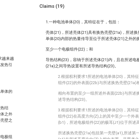
Claims
(19)
1.一种电池单体(20)，其特征在于，包括：
壳体(21)，所述壳体(21)具有换热壳壁(21a)，所述
单体(20)内部的热量传导至位于所述壳体(21)之外的换
至少一个电极组件(22)；和
求越来越
导热结构(23)，容纳于所述壳体(21)内，且在所述电
电发热引
(21a)之间导热设置有所述导热结构(23)。
2.根据权利要求1所述的电池单体(20)，其
组件(22)的外表面(22b)与所述换热壳壁(21a
池单体的
相向布置的至少一组所述外表面(22b)与所述换
述导热结构(23)。
导热结
3.根据权利要求1所述的电池单体(20)，其
壳体之外
组件(22)在高度方向(Z)上的其中至少一个外表
热壳壁之
(b1)，所述电极组件(22)的极耳(J1)位于所
所述换热壳壁(21a)包括第一壳壁(a1),所述
在电极组