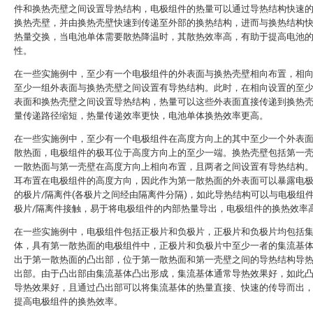
件和换热壳壁之间设置导热结构，电极组件的热量可以通过导热结构快速
换热壳壁，并由换热壳壁快速到传递至外部的换热结构，进而与换热结构
热量交换，当电池单体需要散热降温时，其散热效率高，有助于提高电池
性。
在一些实施例中，至少有一个电极组件的外表面与换热壳壁相向布置，相
至少一组外表面与换热壳壁之间设置有导热结构。此时，在相向设置的至
表面和换热壳壁之间设置导热结构，热量可以这些外表面直接传递到换热
量传递路径缩短，热量传递效率更快，电池单体换热效率更高。
在一些实施例中，至少有一个电极组件在高度方向上的其中至少一个外表
散热面，电极组件的极耳位于高度方向上的至少一端。换热壳壁包括第一
一散热面与第一壳壁在高度方向上相向布置，且两者之间设置有导热结构
耳布置在电极组件的高度方向，因此作为第一散热面的外表面可以暴露电
的极片/隔离件(各极片之间经由隔离件分隔)，如此导热结构可以与电极组
极片/隔离件接触，易于将电极组件的内部热量导出，电极组件的换热效率
在一些实施例中，电极组件包括正极片和负极片，正极片和负极片均包括
体，具有第一散热面的电极组件中，正极片和负极片中至少一者的集流基
出于第一散热面的凸出部，位于第一散热面和第一壳壁之间的导热结构导
出部。由于凸出部由集流基体凸出形成，集流基体通常导热效果好，如此
导热效果好，且通过凸出部可以将集流基体的热量直接、快速的传导而出
提高电极组件的换热效率。