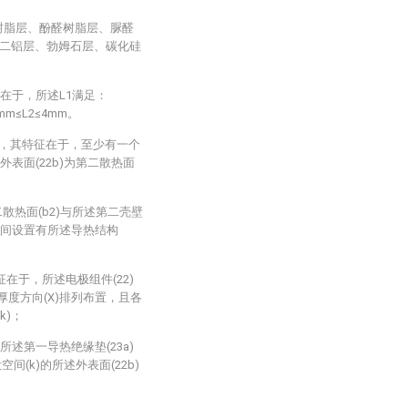
氧树脂层、酚醛树脂层、脲醛
二铝层、勃姆石层、碳化硅
征在于，所述L1满足：
mm≤L2≤4mm。
0)，其特征在于，至少有一个
外表面(22b)为第二散热面
第二散热面(b2)与所述第二壳壁
者之间设置有所述导热结构
征在于，所述电极组件(22)
厚度方向(X)排列布置，且各
k)；
，所述第一导热绝缘垫(23a)
间(k)的所述外表面(22b)