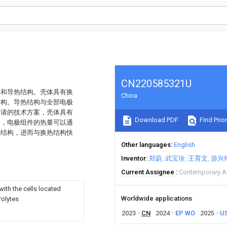
CN220585321U
件和导热结构。壳体具有换
China
结构。导热结构与全部电极
申请的技术方案，壳体具有
Download PDF
Find Prior
构，电极组件的热量可以通
热结构，进而与换热结构快
。
Other languages
English
Inventor
郑蔚
武宝珍
王育文
游兴
Current Assignee
Contemporary A
ith the cells located
Worldwide applications
rolytes
2023
CN
2024
EP
WO
2025
U