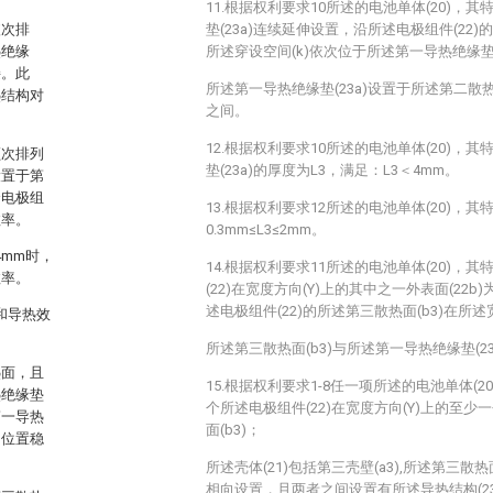
11.根据权利要求10所述的电池单体(20)，
依次排
垫(23a)连续延伸设置，沿所述电极组件(22)
热绝缘
所述穿设空间(k)依次位于所述第一导热绝缘垫(
接。此
所述第一导热绝缘垫(23a)设置于所述第二散热面
热结构对
之间。
12.根据权利要求10所述的电池单体(20)，
顺次排列
垫(23a)的厚度为L3，满足：L3＜4mm。
设置于第
个电极组
13.根据权利要求12所述的电池单体(20)，
效率。
0.3mm≤L3≤2mm。
4mm时，
14.根据权利要求11所述的电池单体(20)，
效率。
(22)在宽度方向(Y)上的其中之一外表面(22b
述电极组件(22)的所述第三散热面(b3)在所述
度和导热效
所述第三散热面(b3)与所述第一导热绝缘垫(2
热面，且
15.根据权利要求1-8任一项所述的电池单体(
热绝缘垫
个所述电极组件(22)在宽度方向(Y)上的至少一
第一导热
面(b3)；
的位置稳
所述壳体(21)包括第三壳壁(a3),所述第三散热面
相向设置，且两者之间设置有所述导热结构(23