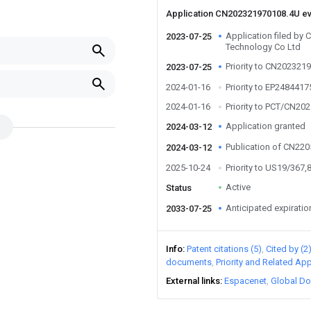
Application CN202321970108.4U e
Application filed by
2023-07-25
Technology Co Ltd
Priority to CN202321
2023-07-25
2024-01-16
Priority to EP2484417
2024-01-16
Priority to PCT/CN20
Application granted
2024-03-12
Publication of CN22
2024-03-12
2025-10-24
Priority to US19/367,
Active
Status
Anticipated expiratio
2033-07-25
Info
Patent citations (5)
Cited by (2
documents
Priority and Related App
External links
Espacenet
Global Do