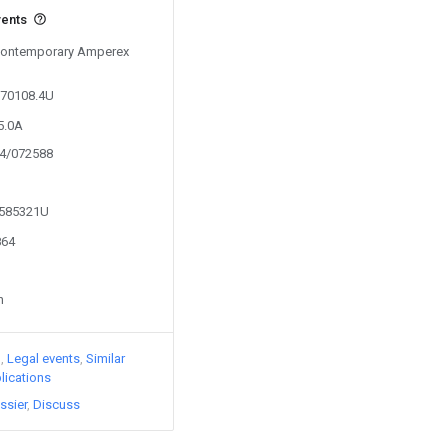
vents
 Contemporary Amperex
970108.4U
5.0A
24/072588
0585321U
864
n
)
Legal events
Similar
lications
ssier
Discuss