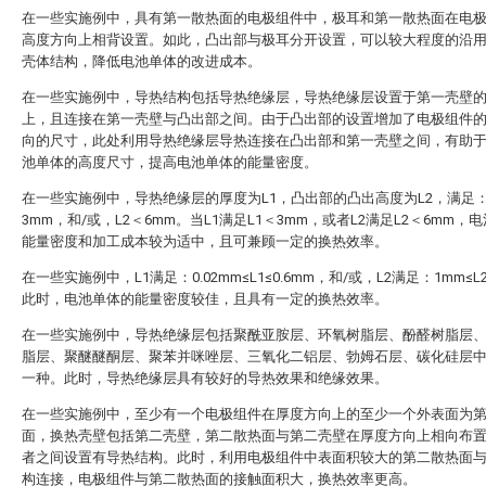
在一些实施例中，具有第一散热面的电极组件中，极耳和第一散热面在电
高度方向上相背设置。如此，凸出部与极耳分开设置，可以较大程度的沿
壳体结构，降低电池单体的改进成本。
在一些实施例中，导热结构包括导热绝缘层，导热绝缘层设置于第一壳壁
上，且连接在第一壳壁与凸出部之间。由于凸出部的设置增加了电极组件
向的尺寸，此处利用导热绝缘层导热连接在凸出部和第一壳壁之间，有助
池单体的高度尺寸，提高电池单体的能量密度。
在一些实施例中，导热绝缘层的厚度为L1，凸出部的凸出高度为L2，满足：
3mm，和/或，L2＜6mm。当L1满足L1＜3mm，或者L2满足L2＜6mm，
能量密度和加工成本较为适中，且可兼顾一定的换热效率。
在一些实施例中，L1满足：0.02mm≤L1≤0.6mm，和/或，L2满足：1mm≤L
此时，电池单体的能量密度较佳，且具有一定的换热效率。
在一些实施例中，导热绝缘层包括聚酰亚胺层、环氧树脂层、酚醛树脂层
脂层、聚醚醚酮层、聚苯并咪唑层、三氧化二铝层、勃姆石层、碳化硅层
一种。此时，导热绝缘层具有较好的导热效果和绝缘效果。
在一些实施例中，至少有一个电极组件在厚度方向上的至少一个外表面为
面，换热壳壁包括第二壳壁，第二散热面与第二壳壁在厚度方向上相向布
者之间设置有导热结构。此时，利用电极组件中表面积较大的第二散热面
构连接，电极组件与第二散热面的接触面积大，换热效率更高。