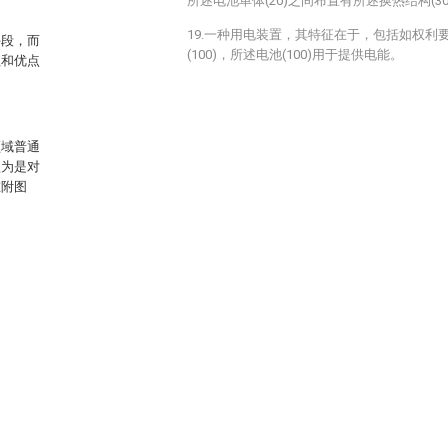
所述电池单体(20)之间布置有所述换热结构(30
19.一种用电装置，其特征在于，包括如权利要
手段，而
(100)，所述电池(100)用于提供电能。
征和优点
领域普通
认为是对
在附图