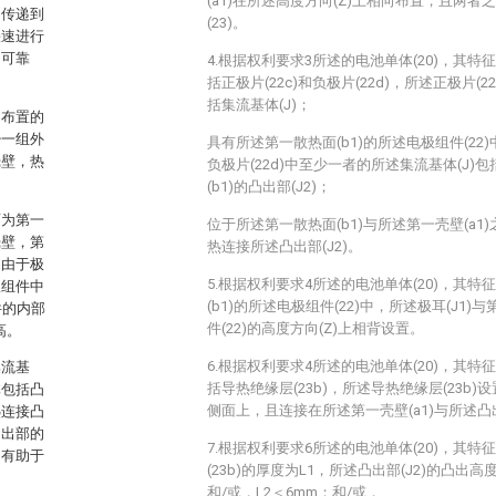
(a1)在所述高度方向(Z)上相向布置，且两
的传递到
(23)。
快速进行
的可靠
4.根据权利要求3所述的电池单体(20)，其特
括正极片(22c)和负极片(22d)，所述正极片(2
括集流基体(J)；
向布置的
少一组外
具有所述第一散热面(b1)的所述电极组件(22)
壳壁，热
负极片(22d)中至少一者的所述集流基体(J
(b1)的凸出部(J2)；
面为第一
位于所述第一散热面(b1)与所述第一壳壁(a1)
壳壁，第
热连接所述凸出部(J2)。
。由于极
5.根据权利要求4所述的电池单体(20)，其
极组件中
(b1)的所述电极组件(22)中，所述极耳(J1)
件的内部
件(22)的高度方向(Z)上相背设置。
高。
6.根据权利要求4所述的电池单体(20)，其特
集流基
括导热绝缘层(23b)，所述导热绝缘层(23b)
体包括凸
侧面上，且连接在所述第一壳壁(a1)与所述凸出
热连接凸
凸出部的
7.根据权利要求6所述的电池单体(20)，其
，有助于
(23b)的厚度为L1，所述凸出部(J2)的凸出高
和/或，L2＜6mm；和/或，