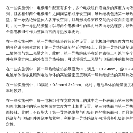
在一些实施例中，电极组件配置有多个，多个电极组件沿自身的厚度方向
列，且各相邻两个电极组件之间间隔形成穿设空间，导热结构包括第一导
垫，第一导热绝缘垫伸入各穿设空间，且与形成各穿设空间的外表面面连
时，同一第一导热绝缘垫可以与两个电极组件的厚向外表面导热连接，导
全部电极组件作为整体而言的导热效率更高。
在一些实施例中，第一导热绝缘垫连续延伸设置，沿电极组件的厚度方向
的各穿设空间依次位于第一导热绝缘垫的延伸路径上，且第一导热绝缘垫
二散热面与第二壳壁之间。此时，第一导热绝缘垫在延伸路径上可以与多
件在厚度方向上的外表面导热接触，可以增强第二壳壁与电极组件的换热
在一些实施例中，第一导热绝缘垫的厚度为L3，满足：L3＜4mm。当L3＜
电池单体能够兼顾到电池单体的高能量密度度和第一导热绝缘垫的高导热
在一些实施例中，L3满足：0.3mm≤L3≤2mm。此时，电池单体的能量密
率均较好。
在一些实施例中，每一电极组件在宽度方向上的其中之一外表面为第三散
相邻电极组件的第三散热面在宽度方向上相背设置。第三散热面与第一导
面接触。此时，不仅增大了第一导热绝缘垫与电极组件的接触面积，而且
绝缘垫与电极组件缠绕更加紧密，利用第一导热绝缘垫可增强各电极组件
定性。