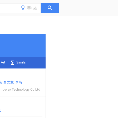
 Art
Similar
艳
白文龙
李琦
mperex Technology Co Ltd
S