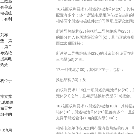
第三散热
置有导热
16.根据权利要求15所述的电池单体(20)，其
加电极组
配置有多个；多个所述电极组件(22)沿自身的
度，有利
相邻两个所述电极组件(22)间隔形成穿设空间(
所述导热结构(23)包括第二导热绝缘垫(23c)
排列布
的部分伸入各所述穿设空间(k)，且与形成各所
缘垫，第
面(22b)面连接；
接，第二
二导热绝
所述第二导热绝缘垫(23c)的其余部分设置在所
以提高电
三壳壁(a3)之间。
散热效
17.一种电池(100)，其特征在于，包括：
换热结构(30)；及
结构位于
如权利要求1-16任一项所述的电池单体(20)，
壳体(21)之外，且与所述换热壳壁(21a)接触。
并排支撑
电池单体
18.根据权利要求17所述的电池(100)，其特征
该布置方
箱体(10)，所述电池单体(20)配置有多个，且
极组件的
支撑于所述箱体(10)的底内壁(10a)；
相邻电池单体(20)之间布置有换热结构(30)，
述电池用