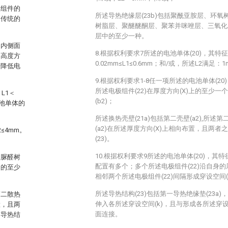
极组件的
所述导热绝缘层(23b)包括聚酰亚胺层、环
用传统的
树脂层、聚醚醚酮层、聚苯并咪唑层、三氧化
层中的至少一种。
的内侧面
8.根据权利要求7所述的电池单体(20)，其特
的高度方
0.02mm≤L1≤0.6mm；和/或，所述L2满足：1
于降低电
9.根据权利要求1-8任一项所述的电池单体(2
所述电极组件(22)在厚度方向(X)上的至少一个
L1＜
(b2)；
电池单体的
所述换热壳壁(21a)包括第二壳壁(a2),所述
(a2)在所述厚度方向(X)上相向布置，且两
2≤4mm。
(23)。
10.根据权利要求9所述的电池单体(20)，其特
、脲醛树
配置有多个；多个所述电极组件(22)沿自身的
中的至少
相邻两个所述电极组件(22)间隔形成穿设空间(
所述导热结构(23)包括第一导热绝缘垫(23a)
第二散热
伸入各所述穿设空间(k)，且与形成各所述穿设空
置，且两
面连接。
与导热结