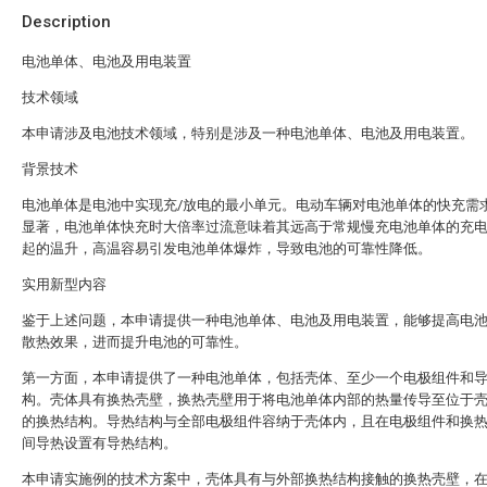
Description
电池单体、电池及用电装置
技术领域
本申请涉及电池技术领域，特别是涉及一种电池单体、电池及用电装置。
背景技术
电池单体是电池中实现充/放电的最小单元。电动车辆对电池单体的快充需
显著，电池单体快充时大倍率过流意味着其远高于常规慢充电池单体的充
起的温升，高温容易引发电池单体爆炸，导致电池的可靠性降低。
实用新型内容
鉴于上述问题，本申请提供一种电池单体、电池及用电装置，能够提高电
散热效果，进而提升电池的可靠性。
第一方面，本申请提供了一种电池单体，包括壳体、至少一个电极组件和
构。壳体具有换热壳壁，换热壳壁用于将电池单体内部的热量传导至位于
的换热结构。导热结构与全部电极组件容纳于壳体内，且在电极组件和换
间导热设置有导热结构。
本申请实施例的技术方案中，壳体具有与外部换热结构接触的换热壳壁，