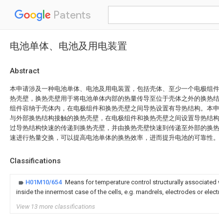
Patents
电池单体、电池及用电装置
Abstract
本申请涉及一种电池单体、电池及用电装置，包括壳体、至少一个电极组
热壳壁，换热壳壁用于将电池单体内部的热量传导至位于壳体之外的换热
组件容纳于壳体内，在电极组件和换热壳壁之间导热设置有导热结构。本
与外部换热结构接触的换热壳壁，在电极组件和换热壳壁之间设置导热结
过导热结构快速的传递到换热壳壁，并由换热壳壁快速到传递至外部的换
速进行热量交换，可以提高电池单体的换热效率，进而提升电池的可靠性
Classifications
H01M10/654
Means for temperature control structurally associated w
inside the innermost case of the cells, e.g. mandrels, electrodes or elect
View 13 more classifications