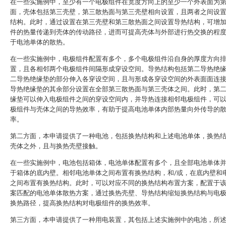
在一些实施例中，至少有一个电极组件在宽度方向上的至少一个外表面为
面，壳体包括第三壳壁，第三散热面与第三壳壁相向设置，且两者之间设
结构。此时，通过设置在第三壳壁和第三散热面之间设置导热结构，可增
件的热量传递到壳体的传动路径，进而可提高壳体与外部进行热交换的程
于电池单体的散热。
在一些实施例中，电极组件配置有多个，多个电极组件沿自身的厚度方向
置，且各相邻两个电极组件间隔形成穿设空间。导热结构包括第二导热绝
二导热绝缘垫的部分伸入各穿设空间，且与形成各穿设空间的外表面面连
导热绝缘垫的其余部分设置在全部第三散热面与第三壳体之间。此时，第
缘垫可以伸入电极组件之间的穿设空间内，并导热连接相邻电极组件，可
极组件与壳体之间的导热效率，有助于提高电池单体内部热量向外传导的
率。
第二方面，本申请提供了一种电池，包括换热结构和上述电池单体，换热
壳体之外，且与换热壳壁接触。
在一些实施例中，电池包括箱体，电池单体配置有多个，且全部电池单体
于箱体的底内壁。相邻电池单体之间布置有换热结构，和/或，在底内壁和
之间布置有换热结构。此时，可以对应不同的换热结构布置方案，配置于
案匹配的电池单体散热方案，通过换热壳壁、导热结构缩短换热结构与电
换热路径，提高换热结构对电极组件的换热效率。
第三方面，本申请提供了一种用电装置，其包括上述实施例中的电池，所