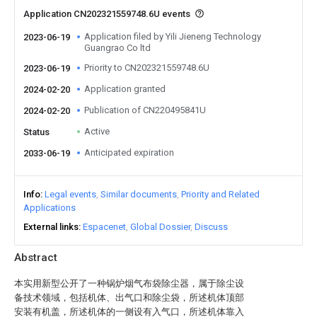
Application CN202321559748.6U events
Application filed by Yili Jieneng Technology
2023-06-19
Guangrao Co ltd
Priority to CN202321559748.6U
2023-06-19
Application granted
2024-02-20
Publication of CN220495841U
2024-02-20
Active
Status
Anticipated expiration
2033-06-19
Info
Legal events
Similar documents
Priority and Related
Applications
External links
Espacenet
Global Dossier
Discuss
Abstract
本实用新型公开了一种锅炉烟气布袋除尘器，属于除尘设
备技术领域，包括机体、出气口和除尘袋，所述机体顶部
安装有机盖，所述机体的一侧设有入气口，所述机体靠入