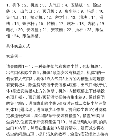
1、机体；2、机盖；3、入气口；4、安装板；5、除尘
袋；6、出气口；7、顶升板；8、集尘箱；9、箱盖；10、
集尘口；11、振动机；12、密封门；13、滑块；14、滑
槽；15、螺纹杆；16、转槽；17、转杆；18、齿轮；19、
电机；20、安装盘；21、安装槽；22、插杆；23、限位
钮；24、限位插槽。
具体实施方式
实施例一
请参阅图1～4：一种锅炉烟气布袋除尘器，包括机体1、
出气口6和除尘袋5，机体1顶部安装有机盖2，机体1的一
侧设有入气口3，机体1靠入气口3上方的内槽壁固定连接
有安装板4，除尘袋5安装于安装板4底部，出气口6设于机
体1靠近安装板4上方的侧壁，机体1内槽底部上下移动设
有顶升板7，顶升板7顶部滑动插接有集尘箱8，通过密闭
的集尘箱8，进而防止除尘袋5清灰时造成二次扬尘的污染
机体1问题出现，进而减少工作量，提升除尘袋5的过滤稳
定和流畅效率，集尘箱8顶部安装有箱盖9，箱盖9相对除
尘袋5的位置贯穿开设有集尘口10，除尘袋5插入相对的集
尘口10内部，然后在集尘箱8内进行清灰，进而减少再次
扬尘的问题出现，提升清灰的效率，箱盖9底部螺栓连接有