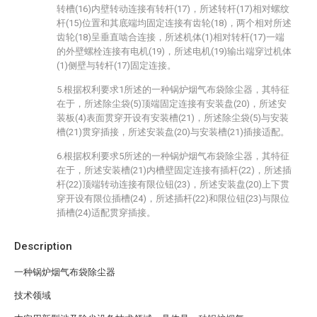
转槽(16)内壁转动连接有转杆(17)，所述转杆(17)相对螺纹
杆(15)位置和其底端均固定连接有齿轮(18)，两个相对所述
齿轮(18)呈垂直啮合连接，所述机体(1)相对转杆(17)一端
的外壁螺栓连接有电机(19)，所述电机(19)输出端穿过机体
(1)侧壁与转杆(17)固定连接。
5.根据权利要求1所述的一种锅炉烟气布袋除尘器，其特征
在于，所述除尘袋(5)顶端固定连接有安装盘(20)，所述安
装板(4)表面贯穿开设有安装槽(21)，所述除尘袋(5)与安装
槽(21)贯穿插接，所述安装盘(20)与安装槽(21)插接适配。
6.根据权利要求5所述的一种锅炉烟气布袋除尘器，其特征
在于，所述安装槽(21)内槽壁固定连接有插杆(22)，所述插
杆(22)顶端转动连接有限位钮(23)，所述安装盘(20)上下贯
穿开设有限位插槽(24)，所述插杆(22)和限位钮(23)与限位
插槽(24)适配贯穿插接。
Description
一种锅炉烟气布袋除尘器
技术领域