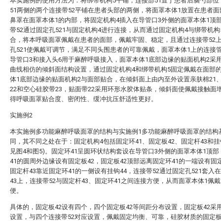
本实施例的使用方法为：将绑带机构5平铺，连接部51置于患者后脑勺部位
51两侧的两个连接带52平铺在患者头部的两侧，将面罩本体1放置在患者
鼻罩在面罩本体1的内部，将固定机构4插入在导管口3外侧的面罩本体1顶
带52通过固定孔521与固定机构4进行连接，从而通过固定机构4与绑带机构
合，将本呼吸面罩佩戴在患者的面部，佩戴牢固、稳定，且通过连接带52
孔521使佩戴可调节，满足不同头围患者的可靠佩戴，面罩本体1上的连接管
导管口3和接入头6用于麻醉呼吸接入，面罩本体1底部边缘的贴面机构2采
曲线相仿的倾斜面结构设置，通过固定机构4和绑带机构5固定佩戴在面部
体1底部边缘的贴面机构2与面部贴合，在倾斜面上由内至外设置亲肤棉21
22和空心硅胶带23，贴面带22采用环形水胶体贴条，倾斜面使佩戴接触面
得呼吸面罩贴合度、密闭性、缓冲抗压舒适性更好。
实施例2
本实施例多功能麻醉呼吸面罩的结构与实施例1多功能麻醉呼吸面罩的结构
同，其不同之处在于：固定机构4包括固定环41、固定板42、固定杆43和挂钩
见图4和图5)。固定环41呈圆环状结构套设在导管口3外侧的面罩本体1顶
41的圆周外边缘设有固定板42，固定板42顶部远离固定环41的一端设有固定
固定杆43靠近固定环41的一侧设有挂钩44，连接带52通过固定孔521套入
43上，连接带52与固定杆43、固定环41之间连接方便，从而面罩本体1佩
便。
具体的，固定板42设有四个，四个固定板42等间距分布设置，固定板42采
设置，与四个连接带52对应设置，佩戴固定均衡、可靠，硅胶材质的固定板