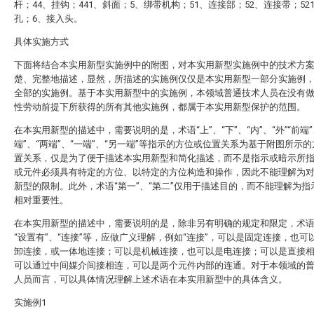
杆；44、挂钩；441、斜面；5、绑带机构；51、连接部；52、连接带；52
孔；6、接入头。
具体实施方式
下面将结合本实用新型实施例中的附图，对本实用新型实施例中的技术方
楚、完整地描述，显然，所描述的实施例仅仅是本实用新型一部分实施例
全部的实施例。基于本实用新型中的实施例，本领域普通技术人员在没有
性劳动前提下所获得的所有其他实施例，都属于本实用新型保护的范围。
在本实用新型的描述中，需要说明的是，术语“上”、“下”、“内”、“外”“前端”
端”、“两端”、“一端”、“另一端”等指示的方位或位置关系为基于附图所示
置关系，仅是为了便于描述本实用新型和简化描述，而不是指示或暗示所
或元件必须具有特定的方位、以特定的方位构造和操作，因此不能理解为
新型的限制。此外，术语“第一”、“第二”仅用于描述目的，而不能理解为指
相对重要性。
在本实用新型的描述中，需要说明的是，除非另有明确的规定和限定，术语“
“设置有”、“连接”等，应做广义理解，例如“连接”，可以是固定连接，也可
卸连接，或一体地连接；可以是机械连接，也可以是电连接；可以是直接
可以通过中间媒介间接相连，可以是两个元件内部的连通。对于本领域的
人员而言，可以具体情况理解上述术语在本实用新型中的具体含义。
实施例1