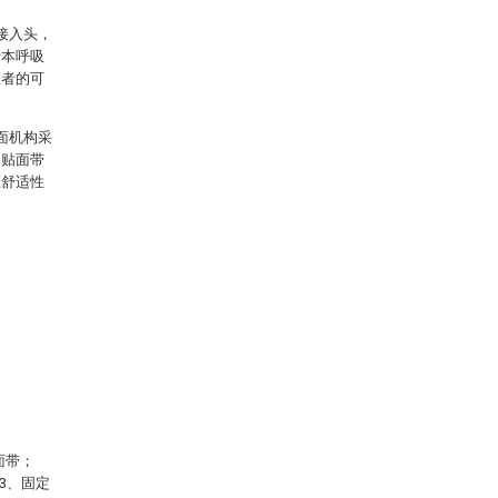
接入头，
于本呼吸
患者的可
面机构采
、贴面带
压舒适性
面带；
3、固定