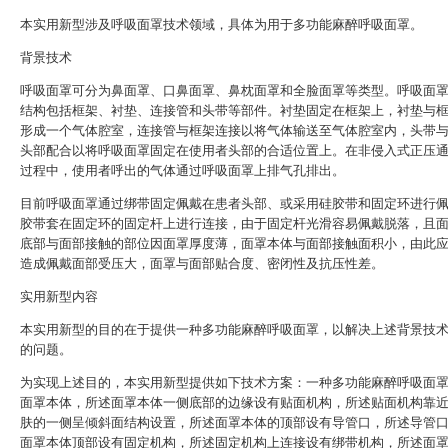
本实用新型涉及呼吸面罩技术领域，具体为用于多功能麻醉呼吸面罩。
背景技术
呼吸面罩可分为鼻面罩、口鼻面罩、鼻枕面罩和全脸面罩等类型。呼吸面
结构包括框架、衬垫、连接管和头带等部件。衬垫固定在框架上，衬垫与
形成一个气体腔室，连接管与框架连接以将气体输送至气体腔室内，头带
头部配合以将呼吸面罩固定在使用者头部的合适位置上。在非侵入式正压
过程中，使用者呼出的气体通过呼吸面罩上排气孔排出。
目前呼吸面罩通过绑带固定佩戴在患者头部、或采用硅胶带和固定环进行
胶带套在固定环的固定杆上进行连接，由于固定杆光滑容易佩戴脱落，且
底部与面部接触的部位因面罩厚度薄，面罩本体与面部接触面积小，由此
造成佩戴面部受压大，面罩与面部贴合度、密闭性及抗压性差。
实用新型内容
本实用新型的目的在于提供一种多功能麻醉呼吸面罩，以解决上述背景技
的问题。
为实现上述目的，本实用新型提供如下技术方案：一种多功能麻醉呼吸面
面罩本体，所述面罩本体一侧底部的边缘设有贴面机构，所述贴面机构靠
肤的一侧呈倾斜面结构设置，所述面罩本体的顶部设有导管口，所述导管
面罩本体顶部设有固定机构，所述固定机构上连接设有绑带机构，所述面