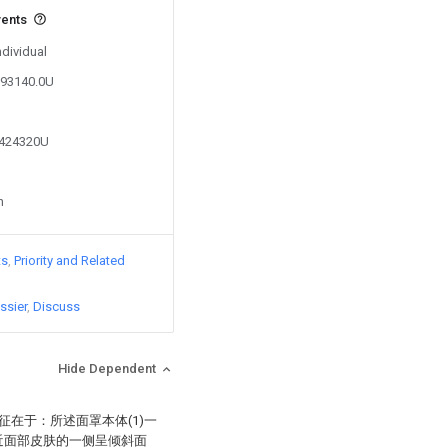
vents
ndividual
393140.0U
0424320U
n
ts
Priority and Related
ssier
Discuss
Hide Dependent
征在于：所述面罩本体(1)一
靠近面部皮肤的一侧呈倾斜面