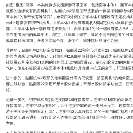
如图1至图3所示，本实施例多功能麻醉呼吸面罩，包括面罩本体1，面罩本
底部的边缘设有贴面机构2，贴面机构2靠近面部皮肤的一侧呈倾斜面结构
罩本体1的顶部设有导管口3，导管口3外侧的面罩本体1顶部设有固定机构
构4上连接设有绑带机构5，面罩本体1通过绑带机构5和固定机构4佩戴在患
部，面罩本体1的一端设有连接管头11，面罩本体1的另一端设有接入头6
罩在患者面部的佩戴牢固、稳定，且佩戴可调节，满足不同头围患者的可
佩戴接触面增加，呼吸面罩贴合度、密闭性、缓冲抗压舒适性更好。
具体的，贴面机构2包括亲肤棉21、贴面带22和空心硅胶带23，贴面机构2
斜面内边缘设为亲肤棉21，贴面机构2底部的倾斜面外边缘设为空心硅胶带
硅胶带23和亲肤棉21之间的倾斜面上设为贴面带22，空心硅胶带23的内部
气体，使空心硅胶带23在面罩本体1佩戴时具有缓冲抗压的空间，舒适性更
进一步的，贴面机构2底部的倾斜面呈外高内低设置，贴面机构2的倾斜面
部曲线贴合，贴面带22采用环形水胶体贴条，环形水胶体贴条贴合度、密
好。
更进一步的，绑带机构5包括连接部51和连接带52，连接部51相对的两侧
连接带52，连接带52设有四个，四个连接带52两两一组对应设置，连接带5
若干等间距分布的固定孔521，连接带52远离连接部51的一端与固定机构4
接部51上设有通孔，连接部51和连接带52均采用硅胶弹性带，弹性好，佩
方便。