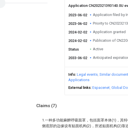
Application CN202321393140.0U e
Application filed by I
2023-06-02
Priority to CN202321
2023-06-02
Application granted
2024-02-02
Publication of CN22
2024-02-02
Active
Status
Anticipated expiratio
2033-06-02
Info
Legal events
Similar documen
Applications
External links
Espacenet
Global Do
Claims
(7)
1.一种多功能麻醉呼吸面罩，包括面罩本体(1)，其特
侧底部的边缘设有贴面机构(2)，所述贴面机构(2)