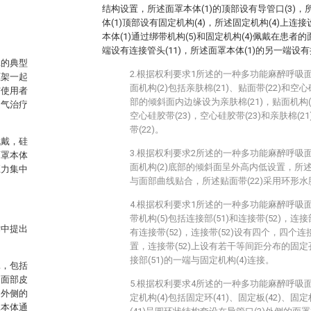
结构设置，所述面罩本体(1)的顶部设有导管口(3)，
体(1)顶部设有固定机构(4)，所述固定机构(4)上连
本体(1)通过绑带机构(5)和固定机构(4)佩戴在患者
端设有连接管头(11)，所述面罩本体(1)的另一端设有
罩的典型
2.根据权利要求1所述的一种多功能麻醉呼吸
框架一起
面机构(2)包括亲肤棉(21)、贴面带(22)和空心
与使用者
部的倾斜面内边缘设为亲肤棉(21)，贴面机构
通气治疗
空心硅胶带(23)，空心硅胶带(23)和亲肤棉(
带(22)。
佩戴，硅
3.根据权利要求2所述的一种多功能麻醉呼吸
面罩本体
面机构(2)底部的倾斜面呈外高内低设置，所述
应力集中
与面部曲线贴合，所述贴面带(22)采用环形
4.根据权利要求1所述的一种多功能麻醉呼吸
带机构(5)包括连接部(51)和连接带(52)，连
术中提出
有连接带(52)，连接带(52)设有四个，四个连
置，连接带(52)上设有若干等间距分布的固定孔(
接部(51)的一端与固定机构(4)连接。
罩，包括
近面部皮
5.根据权利要求4所述的一种多功能麻醉呼吸
口外侧的
定机构(4)包括固定环(41)、固定板(42)、固定
罩本体通