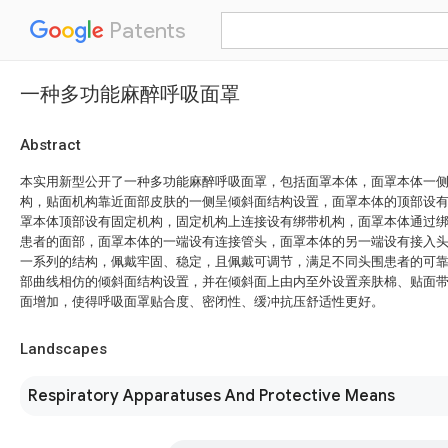
Patents
一种多功能麻醉呼吸面罩
Abstract
本实用新型公开了一种多功能麻醉呼吸面罩，包括面罩本体，面罩本体一
构，贴面机构靠近面部皮肤的一侧呈倾斜面结构设置，面罩本体的顶部设
罩本体顶部设有固定机构，固定机构上连接设有绑带机构，面罩本体通过
患者的面部，面罩本体的一端设有连接管头，面罩本体的另一端设有接入
一系列的结构，佩戴牢固、稳定，且佩戴可调节，满足不同头围患者的可
部曲线相仿的倾斜面结构设置，并在倾斜面上由内至外设置亲肤棉、贴面
面增加，使得呼吸面罩贴合度、密闭性、缓冲抗压舒适性更好。
Landscapes
Respiratory Apparatuses And Protective Means