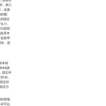
，连接部
面部，将口
部，连接
5的配
上的固定
头11、
用与面部
的面罩本
、贴面带
增加，使
基本相
44(参
部，固定环
杆43，
在固定杆
戴固定方
用硅胶板
42可以