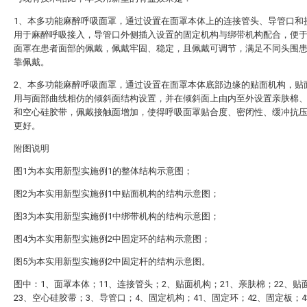
1、本多功能麻醉呼吸面罩，通过设置在面罩本体上的连接管头、导管口和
用于麻醉呼吸接入，导管口外侧插入设置的固定机构与绑带机构配合，便
面罩在患者面部的佩戴，佩戴牢固、稳定，且佩戴可调节，满足不同头围
靠佩戴。
2、本多功能麻醉呼吸面罩，通过设置在面罩本体底部边缘的贴面机构，贴
用与面部曲线相仿的倾斜面结构设置，并在倾斜面上由内至外设置亲肤棉
和空心硅胶带，佩戴接触面增加，使得呼吸面罩贴合度、密闭性、缓冲抗
更好。
附图说明
图1为本实用新型实施例1的整体结构示意图；
图2为本实用新型实施例1中贴面机构的结构示意图；
图3为本实用新型实施例1中绑带机构的结构示意图；
图4为本实用新型实施例2中固定环的结构示意图；
图5为本实用新型实施例2中固定杆的结构示意图。
图中：1、面罩本体；11、连接管头；2、贴面机构；21、亲肤棉；22、贴
23、空心硅胶带；3、导管口；4、固定机构；41、固定环；42、固定板；4