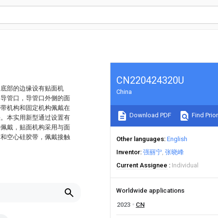
CN220424320U
侧底部的边缘设有贴面机
China
有导管口，导管口外侧的面
绑带机构和固定机构佩戴在
Download PDF
Find Prior
头。本实用新型通过设置有
靠佩戴，贴面机构采用与面
带和空心硅胶带，佩戴接触
Other languages
English
Inventor
强丽宁
张晓峰
Current Assignee
Individual
Worldwide applications
2023
CN