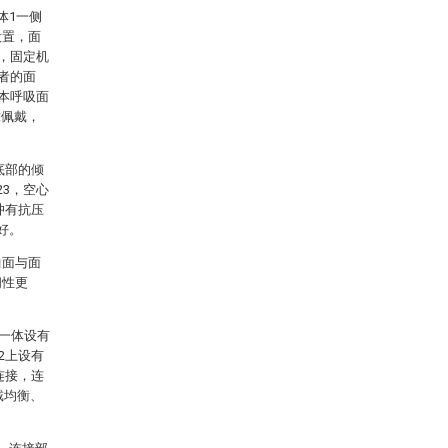
体1一侧
设置，面
4，固定机
者的面
，本呼吸面
靠佩戴，
底部的倾
23，空心
冲有抗压
好。
曲面与面
闭性更
均一体设有
2上设有
连接，连
戴均衡、