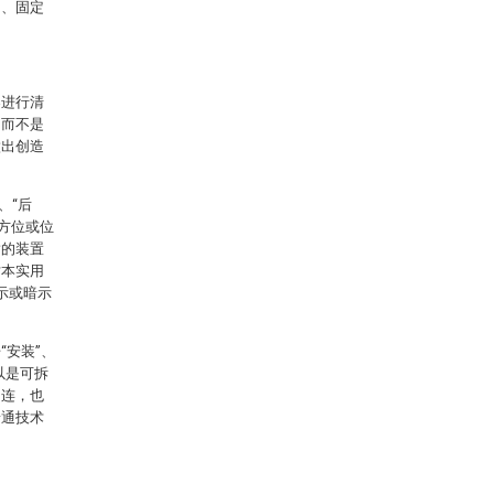
1、固定
案进行清
，而不是
做出创造
、“后
的方位或位
指的装置
对本实用
示或暗示
安装”、
以是可拆
相连，也
普通技术