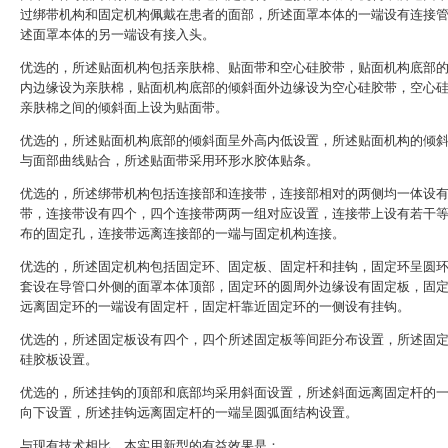
过绑带机构和固定机构佩戴在患者的面部，所述面罩本体的一端设有连接
述面罩本体的另一端设有接入头。
优选的，所述贴面机构包括亲肤棉、贴面带和空心硅胶带，贴面机构底部
内边缘设为亲肤棉，贴面机构底部的倾斜面外边缘设为空心硅胶带，空心
亲肤棉之间的倾斜面上设为贴面带。
优选的，所述贴面机构底部的倾斜面呈外高内低设置，所述贴面机构的倾
与面部曲线贴合，所述贴面带采用环形水胶体贴条。
优选的，所述绑带机构包括连接部和连接带，连接部相对的两侧均一体设
带，连接带设有四个，四个连接带两两一组对应设置，连接带上设有若干
布的固定孔，连接带远离连接部的一端与固定机构连接。
优选的，所述固定机构包括固定环、固定板、固定杆和挂钩，固定环呈圆
套设在导管口外侧的面罩本体顶部，固定环的圆周外边缘设有固定板，固
远离固定环的一端设有固定杆，固定杆靠近固定环的一侧设有挂钩。
优选的，所述固定板设有四个，四个所述固定板等间距分布设置，所述固
硅胶板设置。
优选的，所述挂钩的顶部和底部均采用斜面设置，所述斜面远离固定杆的
向下设置，所述挂钩远离固定杆的一端呈圆弧面结构设置。
与现有技术相比，本实用新型的有益效果是：