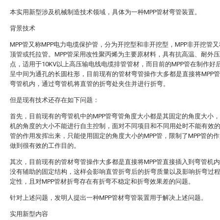
本实用新型涉及机械制造技术领域，具体为一种MPP管材弯管装置。
背景技术
MPP管又称MPP电力电缆保护管，分为开挖型和非开挖型，MPP非开挖管又
顶管或托拉管。MPP管采用改性聚丙烯为主要原材料，具有抗高温、耐外
点，适用于10KV以上高压输电线电缆排管管材，而目前的MPP管在制作好
呈中间为通孔的长圆柱形，目前现有的管材弯管操作大多都是直接将MPP
弯管机内，通过弯管机将直管的折弯处夹住并进行折弯。
但是现有技术还存在如下问题：
首先，目前现有的弯管机中的MPP管弯管角度大小都是其固定的角度大小，
机的角度的大小不能进行自主控制，面对不同项目和不同用处时不能有效的
管的作用发挥出来，只能使用固定的角度大小的MPP管，限制了MPP管的
做到很有效的工作目的。
其次，目前现有的管材弯管操作大多都是直接将MPP管直接插入到弯管机内
没有辅助的固定结构，这样会影响直管折弯后的折弯质量以及影响折弯过
定性，且对MPP管材折弯存在有折弯不稳定和折弯效果差的问题。
针对上述问题，发明人提出一种MPP管材弯管装置用于解决上述问题。
实用新型内容