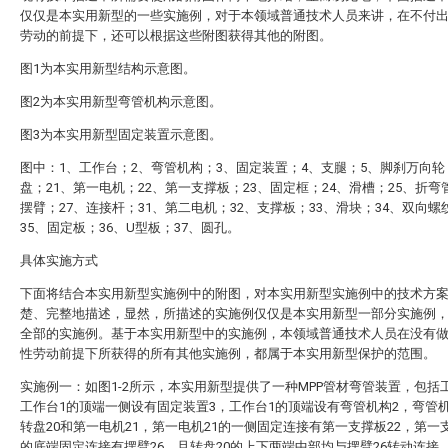
仅仅是本实用新型的一些实施例，对于本领域普通技术人员来讲，在不付
劳动的前提下，还可以根据这些附图获得其他的附图。
图1为本实用新型结构示意图。
图2为本实用新型弯管机构示意图。
图3为本实用新型固定装置示意图。
图中：1、工作台；2、弯管机构；3、固定装置；4、支腿；5、脚刹万向轮
盘；21、第一电机；22、第一支撑板；23、固定框；24、滑槽；25、折弯
摆臂；27、连接杆；31、第二电机；32、支撑板；33、滑块；34、双向螺
35、固定板；36、U型板；37、圆孔。
具体实施方式
下面将结合本实用新型实施例中的附图，对本实用新型实施例中的技术方
楚、完整地描述，显然，所描述的实施例仅仅是本实用新型一部分实施例
全部的实施例。基于本实用新型中的实施例，本领域普通技术人员在没有
性劳动前提下所获得的所有其他实施例，都属于本实用新型保护的范围。
实施例一：如图1-2所示，本实用新型提供了一种MPP管材弯管装置，包括
工作台1的顶端一侧设有固定装置3，工作台1的顶端设有弯管机构2，弯管
转盘20和第一电机21，第一电机21的一侧固定连接有第一支撑板22，第一支
的底端固定连接有摆臂26，且转盘20的上下两端中部均与摆臂26转动连接，