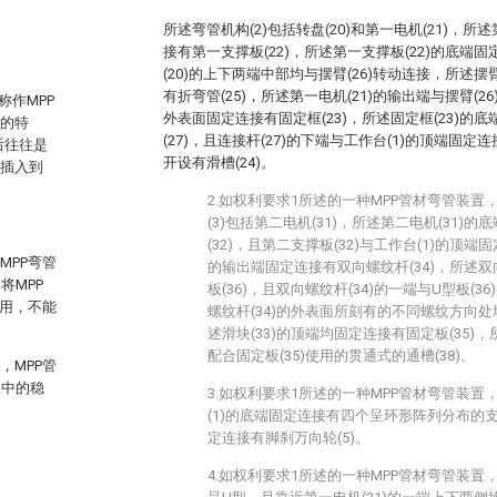
所述弯管机构(2)包括转盘(20)和第一电机(21)，所
接有第一支撑板(22)，所述第一支撑板(22)的底端固
(20)的上下两端中部均与摆臂(26)转动连接，所述摆
有折弯管(25)，所述第一电机(21)的输出端与摆臂(26
称作MPP
外表面固定连接有固定框(23)，所述固定框(23)的
压的特
(27)，且连接杆(27)的下端与工作台(1)的顶端固定
后往往是
开设有滑槽(24)。
管插入到
2.如权利要求1所述的一种MPP管材弯管装
(3)包括第二电机(31)，所述第二电机(31)
(32)，且第二支撑板(32)与工作台(1)的顶端
MPP弯管
的输出端固定连接有双向螺纹杆(34)，所述双向
将MPP
板(36)，且双向螺纹杆(34)的一端与U型板(
作用，不能
螺纹杆(34)的外表面所刻有的不同螺纹方向处
述滑块(33)的顶端均固定连接有固定板(35)，
配合固定板(35)使用的贯通式的通槽(38)。
，MPP管
程中的稳
3.如权利要求1所述的一种MPP管材弯管装
(1)的底端固定连接有四个呈环形阵列分布的支腿
定连接有脚刹万向轮(5)。
4.如权利要求1所述的一种MPP管材弯管装置，