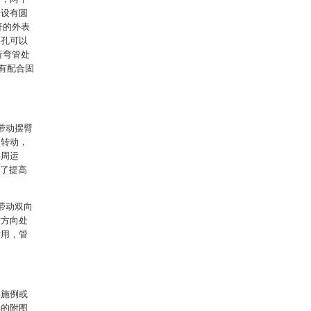
开设有圆
杆的外表
圆孔可以
折弯管处
有配合固
带动摆臂
盘转动，
半周运
到了提高
带动双向
纹方向处
作用，管
实施例或
中的附图