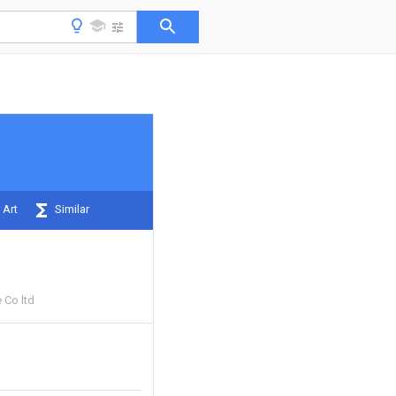
 Art
Similar
 Co ltd