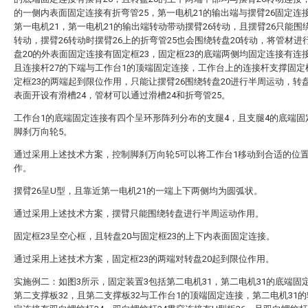
的一侧内表面固定连接有折弯管25，第一电机21的输出端与摆臂26固定连
第一电机21，第一电机21的输出端转动带动摆臂26转动，且摆臂26只能围绕
转动，摆臂26转动时摆臂26上的折弯管25也会围绕转盘20转动，将管材进
盘20的外表面固定连接有固定框23，固定框23的底端两侧均固定连接有连接
且连接杆27的下端与工作台1的顶端固定连接，工作台上的连接杆支撑固定
定框23的两端起到限位作用，只能让摆臂26围绕转盘20进行半周运动，转盘
表面开设有滑槽24，管材可以通过滑槽24和折弯管25。
工作台1的底端固定连接有四个呈环形阵列分布的支腿4，且支腿4的底端固
脚刹万向轮5。
通过采用上述技术方案，控制脚刹万向轮5可以将工作台1移动到合适的位
作。
摆臂26呈U型，且靠近第一电机21的一端上下两侧均为圆弧状。
通过采用上述技术方案，摆臂只能围绕转盘进行半周运动作用。
固定框23呈空心框，且转盘20与固定框23的上下内表面固定连接。
通过采用上述技术方案，固定框23的两端对转盘20起到限位作用。
实施例二：如图3所示，固定装置3包括第二电机31，第二电机31的底端固
第二支撑板32，且第二支撑板32与工作台1的顶端固定连接，第二电机31