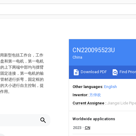
CN220095523U
实用新型包括工作台，工作
China
转盘和第一电机，第一电机
盘的上下两端中部均与摆臂
Download PDF
Find Prior
臂固定连接，第一电机的输
将管材进行折弯，固定框的
度的大小进行自主控制，提
Other languages
English
的作用。
Inventor
方仲欢
Current Assignee
Jiangxi Lide Pipe
Worldwide applications
2023
CN