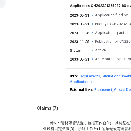
Application CN202321365987.8U e
Application filed by J
2023-05-31
Priority to CN202321
2023-05-31
Application granted
2023-11-28
Publication of CN22
2023-11-28
Active
Status
Anticipated expiratio
2033-05-31
Info
Legal events
Similar documen
Applications
External links
Espacenet
Global Do
Claims
(7)
1.一种MPP管材弯管装置，包括工作台(1)，其特征在
侧设有固定装置(3)，所述工作台(1)的顶端设有弯管机