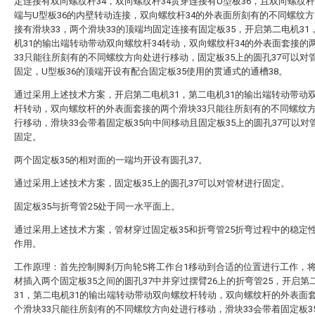
定连接有双向螺纹杆34，双向螺纹杆34贯穿连接有U型板36，且双向螺纹杆
端与U型板36的内壁转动连接，双向螺纹杆34的外表面所刻有的不同螺纹
接有滑块33，两个滑块33的顶端均固定连接有固定板35，开启第二电机31
机31的输出端转动带动双向螺纹杆34转动，双向螺纹杆34的外表面套接的
33只能往所刻有的不同螺纹方向处进行移动，固定板35上的圆孔37可以对
固定，U型板36的顶端开设有配合固定板35使用的贯通式的通槽38。
通过采用上述技术方案，开启第二电机31，第二电机31的输出端转动带动
杆转动，双向螺纹杆的外表面套接的两个滑块33只能往所刻有的不同螺纹
行移动，滑块33会带着固定板35向中间移动且固定板35上的圆孔37可以对
固定。
两个固定板35的相对面的一端均开设有圆孔37。
通过采用上述技术方案，固定板35上的圆孔37可以对管材进行固定。
固定板35与折弯管25处于同一水平面上。
通过采用上述技术方案，管材穿过固定板35和折弯管25折弯过程中的稳定
作用。
工作原理：首先控制脚刹万向轮5将工作台1移动到合适的位置进行工作，将
材插入两个固定板35之间的圆孔37中并穿过摆臂26上的折弯管25，开启第
31，第二电机31的输出端转动带动双向螺纹杆转动，双向螺纹杆的外表面
个滑块33只能往所刻有的不同螺纹方向处进行移动，滑块33会带着固定板3