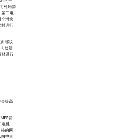
34的一
方向处均套
，第二电
两个滑块
管材进行
双向螺纹
方向处进
管材进行
性会提高
MPP管
二电机
套接的两
5向中间