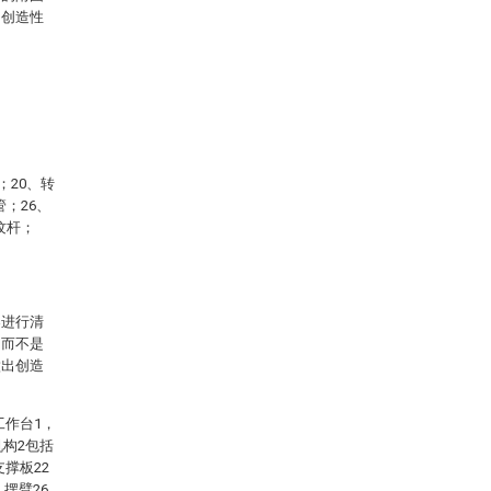
出创造性
；20、转
管；26、
纹杆；
案进行清
，而不是
做出创造
工作台1，
机构2包括
撑板22
摆臂26