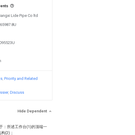
vents
iangxi Lide Pipe Co ltd
365987.8U
0095523U
n
ts
Priority and Related
ssier
Discuss
Hide Dependent
于：所述工作台(1)的顶端一
构(2)；