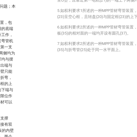
呈U型，且靠近第一电机(21)的一端上下两侧
的问题；本
5.如权利要求1所述的一种MPP管材弯管装
(23)呈空心框，且转盘(20)与固定框(23)
装置，包
6.如权利要求2所述的一种MPP管材弯管装
腿的底端
板(35)的相对面的一端均开设有圆孔(37)。
行工作，
述弯管机
7.如权利要求2所述的一种MPP管材弯管装
述第一支
(35)与折弯管(25)处于同一水平面上。
两侧均为
部均与摆
输出端与
摆臂只能
行折弯，
定框的上
的下端与
到限位作
管材可以
二支撑
连接有双
板的内壁
块，两个