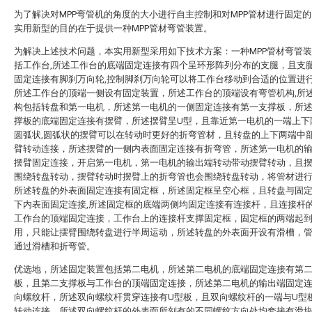
为了解决对MPP弯管机的角度的大小进行自主控制和对MPP管材进行固定
实用新型的目的在于提供一种MPP管材弯管装置。
为解决上述技术问题，本实用新型采用如下技术方案：一种MPP管材弯管
括工作台,所述工作台的底端固定连接有四个呈环形阵列分布的支腿，且支
固定连接有脚刹万向轮,控制脚刹万向轮可以将工作台移动到合适的位置进
所述工作台的顶端一侧设有固定装置，所述工作台的顶端设有弯管机构,所
构包括转盘和第一电机，所述第一电机的一侧固定连接有第一支撑板，所
撑板的底端固定连接有摆臂，所述摆臂呈U型，且靠近第一电机的一端上下
圆弧状,圆弧状的摆臂可以在转动时更好的折弯管材，且转盘的上下两端中
臂转动连接，所述摆臂的一侧内表面固定连接有折弯管，所述第一电机的
摆臂固定连接，开启第一电机，第一电机的输出端转动带动摆臂转动，且
围绕转盘转动，摆臂转动时摆臂上的折弯管也会围绕转盘转动，将管材进
所述转盘的外表面固定连接有固定框，所述固定框呈空心框，且转盘与固
下内表面固定连接,所述固定框的底端两侧均固定连接有连接杆，且连接杆
工作台的顶端固定连接，工作台上的连接杆支撑固定框，固定框的两端起
用，只能让摆臂围绕转盘进行半周运动，所述转盘的外表面开设有滑槽，
通过滑槽和折弯管。
优选地，所述固定装置包括第二电机，所述第二电机的底端固定连接有第
板，且第二支撑板与工作台的顶端固定连接，所述第二电机的输出端固定
向螺纹杆，所述双向螺纹杆贯穿连接有U型板，且双向螺纹杆的一端与U型
转动连接，所述双向螺纹杆的外表面所刻有的不同螺纹方向处均套接有滑