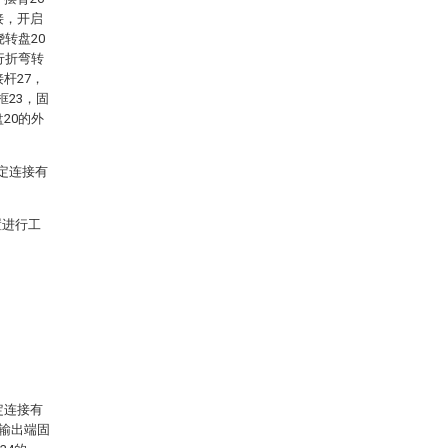
接，开启
转盘20
行折弯转
杆27，
框23，固
20的外
定连接有
置进行工
定连接有
的输出端固