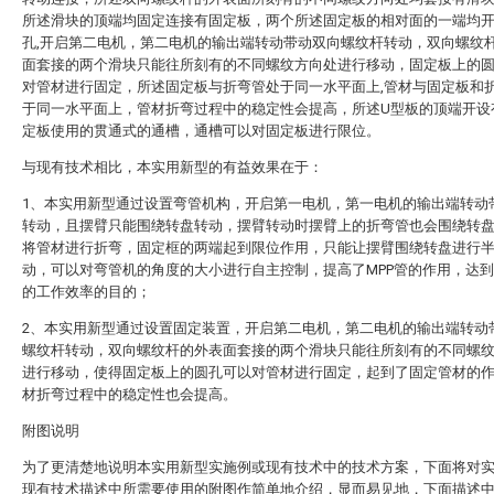
所述滑块的顶端均固定连接有固定板，两个所述固定板的相对面的一端均
孔,开启第二电机，第二电机的输出端转动带动双向螺纹杆转动，双向螺纹
面套接的两个滑块只能往所刻有的不同螺纹方向处进行移动，固定板上的
对管材进行固定，所述固定板与折弯管处于同一水平面上,管材与固定板和
于同一水平面上，管材折弯过程中的稳定性会提高，所述U型板的顶端开设
定板使用的贯通式的通槽，通槽可以对固定板进行限位。
与现有技术相比，本实用新型的有益效果在于：
1、本实用新型通过设置弯管机构，开启第一电机，第一电机的输出端转动
转动，且摆臂只能围绕转盘转动，摆臂转动时摆臂上的折弯管也会围绕转
将管材进行折弯，固定框的两端起到限位作用，只能让摆臂围绕转盘进行
动，可以对弯管机的角度的大小进行自主控制，提高了MPP管的作用，达
的工作效率的目的；
2、本实用新型通过设置固定装置，开启第二电机，第二电机的输出端转动
螺纹杆转动，双向螺纹杆的外表面套接的两个滑块只能往所刻有的不同螺
进行移动，使得固定板上的圆孔可以对管材进行固定，起到了固定管材的
材折弯过程中的稳定性也会提高。
附图说明
为了更清楚地说明本实用新型实施例或现有技术中的技术方案，下面将对
现有技术描述中所需要使用的附图作简单地介绍，显而易见地，下面描述