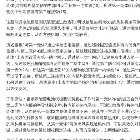
壳体(2)前端外壁两侧的中部均设置有第一连接管(13)，所述第一壳体(2)后
侧的中部均设置有第二连接管(15)。
该新能源电池模组测试装置通过散热孔8可以使散热扇7吹出的风从机罩两
从第一壳体2两侧出风实现通风作用，可以高效的对其进行降温，通过模块
螺栓固定连接，从而方便拆卸，实用性能较高。
所述盖板3与第一壳体2通过螺栓固定连接，通过螺栓固定连接从而方便拆
盖板3与第二壳体4通过螺栓固定连接，通过螺栓固定连接从而方便拆卸，
壳体4上表面设置有第一防尘网5，通过第一防尘网5可以避免灰尘进入第一
内，所述散热孔8的内部均设置有第二防尘网9，通过第二防尘网9可以避免
第一壳体2内，所述第一连接管13的内部均设置有第一内螺纹14，通过第一
可以便于连接，所述第二连接管15的内部均设置有第二内螺纹16，通过第
16可以便于连接，所述底座1上表面的四个拐角均开设有螺纹孔17，通过螺
以方便安装。
工作原理：当该新能源电池模组测试装置在工作时第一壳体2内的温度会升
第二壳体4内部的半导体制冷片6将内部的热气吸收，再通过散热扇7将热气
壳体4外，从而使第一壳体2内整体温度降下来，使其在正常温度下进行交
达到良好的转换效果，该新能源电池模组测试装置通过散热孔8可以使散热
的风从机罩两侧进风，从第一壳体2两侧出风实现通风作用，可以高效的对
温，通过模块整体通过螺栓固定连接，从而方便拆卸，实用性能较高。