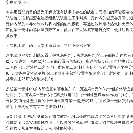
实用新型内容
本实用新型的目的是为了解决现有技术中存在的缺点，而提出的新能源电
试装置，该新能源电池模组测试装置在工作时第一壳体内的温度会升高，
壳体内部的半导体制冷片将内部的热气吸收，再通过散热扇将热气排出壳
而使第一壳体内整体温度降下来，使其在正常温度下进行交互，使其达到
换效果。
为实现上述目的，本实用新型提供了如下技术方案：
新能源电池模组测试装置，包括底座(1)，所述底座(1)的上表面固定连接有
(2)，所述第一壳体(2)的上表面设置有盖板(3)，所述盖板(3)上表面的中部
二壳体(4)，所述第二壳体(4)，所述第二壳体(4)内部的下端设置有两个半
(6)，所述半导体制冷片(6)上表面的中部均设置有散热扇(7)，所述第一壳体(
外壁的上部开设有散热孔(8)；
所述第一壳体(2)的内部设置有蓄电池(10)，所述第一壳体(2)一侧的外壁设
进口(11)，所述第一壳体(2)远离接线进口(11)一侧外壁设置有出线口(12)
壳体(2)前端外壁两侧的中部均设置有第一连接管(13)，所述第一壳体(2)后
侧的中部均设置有第二连接管(15)；
该新能源电池模组测试装置通过散热孔可以使散热扇吹出的风从机罩两侧
壳体两侧出风实现通风作用，可以高效的对其进行降温，通过模块整体通
定连接，从而方便拆卸，实用性能较高。