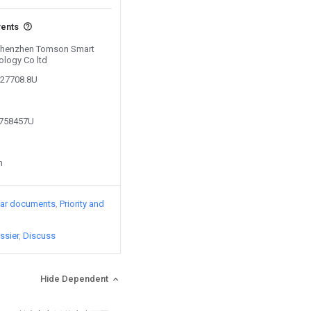
vents
y Shenzhen Tomson Smart
ology Co ltd
127708.8U
9758457U
n
lar documents
Priority and
ssier
Discuss
Hide Dependent