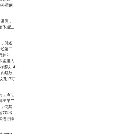
端外壁两
侧进风，
整体通过
卸，所述
所述第二
壳体2
灰尘进入
内螺纹14
二内螺纹
纹孔17可
高，通过
排出第二
互，使其
扇7吹出
其进行降