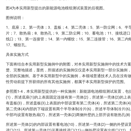
图4为本实用新型提出的新能源电池模组测试装置的后视图。
图例说明：
1、底座；2、第一壳体；3、盖板；4、第二壳体；5、第一防尘网；6、半
片；7、散热扇；8、散热孔；9、第二防尘网；10、蓄电池；11、接线进口
线口；13、第一连接管；14、第一内螺纹；15、第二连接管；16、第二内
17、螺纹孔。
具体实施方式
下面将结合本实用新型实施例中的附图，对本实用新型实施例中的技术方
楚、完整地描述，显然，所描述的实施例仅仅是本实用新型一部分实施例
全部的实施例。基于本实用新型中的实施例，本领域普通技术人员在没有
性劳动前提下所获得的所有其他实施例，都属于本实用新型保护的范围。
参照图1-4，本实用新型提供的一种实施例：新能源电池模组测试装置，包
(1)，所述底座(1)的上表面固定连接有第一壳体(2)，所述第一壳体(2)的上
有盖板(3)，所述盖板(3)上表面的中部设置有第二壳体(4)，所述第二壳体(4
第二壳体(4)内部的下端设置有两个半导体制冷片(6)，所述半导体制冷片(6
中部均设置有散热扇(7)，所述第一壳体(2)两侧外壁的上部开设有散热孔(8)
所述第一壳体(2)的内部设置有蓄电池(10)，所述第一壳体(2)一侧的外壁设
进口(11)，所述第一壳体(2)远离接线进口(11)一侧外壁设置有出线口(12)