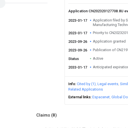
Application CN202320127708.8U e
Application filed b
2023-01-17
Manufacturing Techn
Priority to CN202320
2023-01-17
Application granted
2023-09-26
Publication of CN21
2023-09-26
Active
Status
Anticipated expiratio
2033-01-17
Info
Cited by (1)
Legal events
Simi
Related Applications
External links
Espacenet
Global Do
Claims
(8)