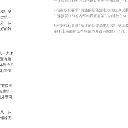
一连接管(13)的内部均设置有第一内螺纹(14)
7.根据权利要求1所述的新能源电池模组测试
池模组测
二连接管(15)的内部均设置有第二内螺纹(16)
通过第一
体外，从
8.根据权利要求1所述的新能源电池模组测试
良好的转
座(1)上表面的四个拐角均开设有螺纹孔(17)。
第一壳体
设置有第
导体制冷片
2)两侧
置有接线
，所述第一
端外壁两
进风，从
过螺栓固