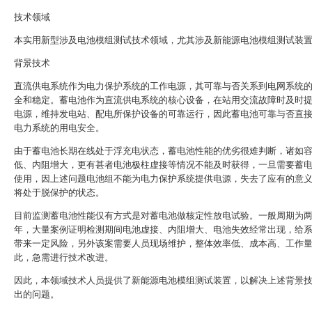
技术领域
本实用新型涉及电池模组测试技术领域，尤其涉及新能源电池模组测试装
背景技术
直流供电系统作为电力保护系统的工作电源，其可靠与否关系到电网系统
全和稳定。蓄电池作为直流供电系统的核心设备，在站用交流故障时及时
电源，维持发电站、配电所保护设备的可靠运行，因此蓄电池可靠与否直
电力系统的用电安全。
由于蓄电池长期在线处于浮充电状态，蓄电池性能的优劣很难判断，诸如
低、内阻增大，更有甚者电池极柱虚接等情况不能及时获得，一旦需要蓄
使用，因上述问题电池组不能为电力保护系统提供电源，失去了应有的意
将处于脱保护的状态。
目前监测蓄电池性能仅有方式是对蓄电池做核定性放电试验。一般周期为
年，大量案例证明检测期间电池虚接、内阻增大、电池失效经常出现，给
带来一定风险，另外该案需要人员现场维护，整体效率低、成本高、工作
此，急需进行技术改进。
因此，本领域技术人员提供了新能源电池模组测试装置，以解决上述背景
出的问题。