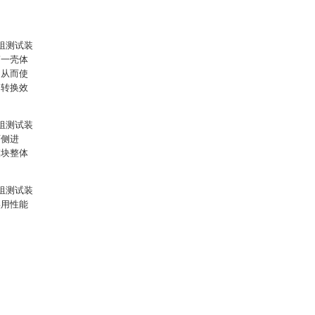
组测试装
第一壳体
，从而使
的转换效
组测试装
两侧进
模块整体
组测试装
实用性能