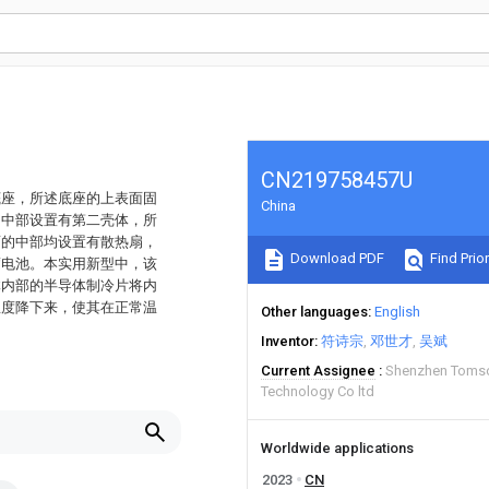
CN219758457U
底座，所述底座的上表面固
China
的中部设置有第二壳体，所
面的中部均设置有散热扇，
Download PDF
Find Prior
蓄电池。本实用新型中，该
体内部的半导体制冷片将内
温度降下来，使其在正常温
Other languages
English
Inventor
符诗宗
邓世才
吴斌
Current Assignee
Shenzhen Tomso
Technology Co ltd
Worldwide applications
2023
CN