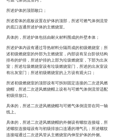
可燃气体倒流管内；
所述炉体的顶部敞口；
所述窑体的底板设置在炉体的顶部，所述可燃气体倒流管
的底口连通所述炉体的主燃烧室。
具体的，所述炉体包括由耐火材料围成的外壁本体；
所述炉体内设有通过导热材料分隔而成的初级燃烧室；所
述初级燃烧室的外部为主燃烧室，内部设有呈台阶状结构
排布的炉排，所述炉排的上部为垃圾燃烧室，下部为出灰
室；所述垃圾燃烧室设有垃圾燃烧室门，所述的出灰室设
有出灰室门；所述初级燃烧室的上方设有观火口；
所述初级燃烧室的顶部设有可拆卸固定连接的二次进风燃
烧帽，所述二次进风燃烧帽上设有与可燃气体倒流管适配
初级排放口。
具体的，所述二次进风燃烧帽与可燃气体倒流管在同一轴
线上。
具体的，所述二次进风燃烧帽的外侧设有螺纹连接端，所
述螺纹连接端设有与初级排放口连通的增气孔；所述螺纹
连接端通过二次进风管从主燃烧室内伸至炉体的外侧。