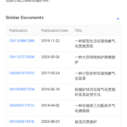
后由引风口36排出锅炉3外。
Similar Documents
Publication
Publication Date
Title
CN110486728A
2019-11-22
一种新型生活垃圾热解气
化焚烧系统
CN115727330A
2023-03-03
一种大空间绝热炉膛燃烧
炉
CN206191597U
2017-05-24
一种小型农村垃圾热解气
化装置
CN105402735A
2016-03-16
机械炉排式垃圾气化焚烧
炉及其处理方法
CN203517761U
2014-04-02
一种生物质三次配风半气
化燃烧器
CN106931451B
2023-08-25
旋流式焚烧炉