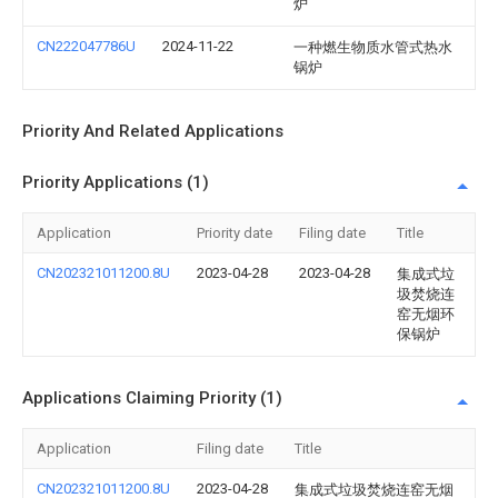
炉
CN222047786U
2024-11-22
一种燃生物质水管式热水
锅炉
Priority And Related Applications
Priority Applications (1)
Application
Priority date
Filing date
Title
CN202321011200.8U
2023-04-28
2023-04-28
集成式垃
圾焚烧连
窑无烟环
保锅炉
Applications Claiming Priority (1)
Application
Filing date
Title
CN202321011200.8U
2023-04-28
集成式垃圾焚烧连窑无烟