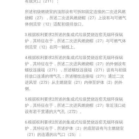
有观火口（211）；
所述初级燃烧室的顶部设有可拆卸固定连接的二次进风燃
烧帽（27），所述二次进风燃烧帽（27）上设有与可燃气
体倒流管（12）适配初级排放口。
3.根据权利要求2所述的集成式垃圾焚烧连窑无烟环保锅
炉，其特征在于，所述二次进风燃烧帽（27）与可燃气体
倒流管（12）在同一轴线上。
4.根据权利要求2所述的集成式垃圾焚烧连窑无烟环保锅
炉，其特征在于，所述二次进风燃烧帽（27）的外侧设有
螺纹连接端（271），所述螺纹连接端（271）设有与初级
排放口连通的增气孔；所述螺纹连接端（271）通过二次
进风管（273）从主燃烧室（21）内伸至炉体（2）的外
侧。
5.根据权利要求2所述的集成式垃圾焚烧连窑无烟环保锅
炉，其特征在于，所述二次进风燃烧帽（27）靠近顶口处
设有若干贯通的大气孔（272）。
6.根据权利要求2所述的集成式垃圾焚烧连窑无烟环保锅
炉，其特征在于，所述炉体（2）的底部设有与主燃烧室
（21）的连通的出气口（25）；