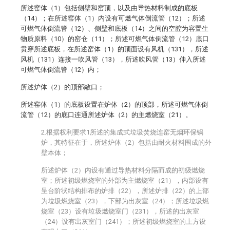
所述窑体（1）包括侧壁和窑顶，以及由导热材料制成的底板
（14）；在所述窑体（1）内设有可燃气体倒流管（12）；所述
可燃气体倒流管（12）、侧壁和底板（14）之间的空腔为容置生
物质原料（10）的窑仓（11）；所述可燃气体倒流管（12）底口
贯穿所述底板，在所述窑体（1）的顶面设有风机（131），所述
风机（131）连接一吹风管（13），所述吹风管（13）伸入所述
可燃气体倒流管（12）内；
所述炉体（2）的顶部敞口；
所述窑体（1）的底板设置在炉体（2）的顶部，所述可燃气体倒
流管（12）的底口连通所述炉体（2）的主燃烧室（21）。
2.根据权利要求1所述的集成式垃圾焚烧连窑无烟环保锅
炉，其特征在于，所述炉体（2）包括由耐火材料围成的外
壁本体；
所述炉体（2）内设有通过导热材料分隔而成的初级燃烧
室；所述初级燃烧室的外部为主燃烧室（21），内部设有
呈台阶状结构排布的炉排（22），所述炉排（22）的上部
为垃圾燃烧室（23），下部为出灰室（24）；所述垃圾燃
烧室（23）设有垃圾燃烧室门（231），所述的出灰室
（24）设有出灰室门（241）；所述初级燃烧室的上方设