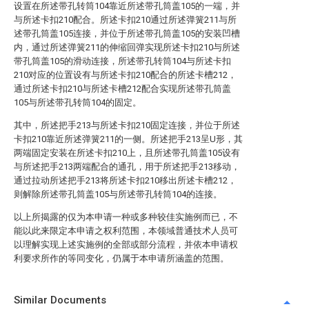
设置在所述带孔转筒104靠近所述带孔筒盖105的一端，并
与所述卡扣210配合。所述卡扣210通过所述弹簧211与所
述带孔筒盖105连接，并位于所述带孔筒盖105的安装凹槽
内，通过所述弹簧211的伸缩回弹实现所述卡扣210与所述
带孔筒盖105的滑动连接，所述带孔转筒104与所述卡扣
210对应的位置设有与所述卡扣210配合的所述卡槽212，
通过所述卡扣210与所述卡槽212配合实现所述带孔筒盖
105与所述带孔转筒104的固定。
其中，所述把手213与所述卡扣210固定连接，并位于所述
卡扣210靠近所述弹簧211的一侧。所述把手213呈U形，其
两端固定安装在所述卡扣210上，且所述带孔筒盖105设有
与所述把手213两端配合的通孔，用于所述把手213移动，
通过拉动所述把手213将所述卡扣210移出所述卡槽212，
则解除所述带孔筒盖105与所述带孔转筒104的连接。
以上所揭露的仅为本申请一种或多种较佳实施例而已，不
能以此来限定本申请之权利范围，本领域普通技术人员可
以理解实现上述实施例的全部或部分流程，并依本申请权
利要求所作的等同变化，仍属于本申请所涵盖的范围。
Similar Documents