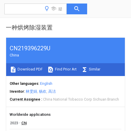
一种烘烤除湿装置
CN219396229U
China
Download PDF
Find Prior Art
Similar
Other languages
English
Inventor
林雯娟
杨欢
高洁
Current Assignee
China National Tobacco Corp Sichuan Branch
Worldwide applications
2023
CN