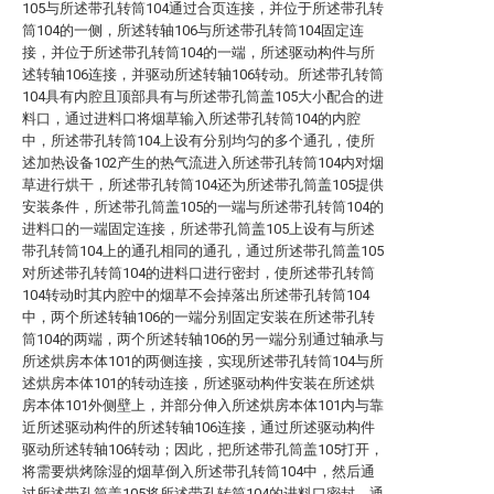
105与所述带孔转筒104通过合页连接，并位于所述带孔转
筒104的一侧，所述转轴106与所述带孔转筒104固定连
接，并位于所述带孔转筒104的一端，所述驱动构件与所
述转轴106连接，并驱动所述转轴106转动。所述带孔转筒
104具有内腔且顶部具有与所述带孔筒盖105大小配合的进
料口，通过进料口将烟草输入所述带孔转筒104的内腔
中，所述带孔转筒104上设有分别均匀的多个通孔，使所
述加热设备102产生的热气流进入所述带孔转筒104内对烟
草进行烘干，所述带孔转筒104还为所述带孔筒盖105提供
安装条件，所述带孔筒盖105的一端与所述带孔转筒104的
进料口的一端固定连接，所述带孔筒盖105上设有与所述
带孔转筒104上的通孔相同的通孔，通过所述带孔筒盖105
对所述带孔转筒104的进料口进行密封，使所述带孔转筒
104转动时其内腔中的烟草不会掉落出所述带孔转筒104
中，两个所述转轴106的一端分别固定安装在所述带孔转
筒104的两端，两个所述转轴106的另一端分别通过轴承与
所述烘房本体101的两侧连接，实现所述带孔转筒104与所
述烘房本体101的转动连接，所述驱动构件安装在所述烘
房本体101外侧壁上，并部分伸入所述烘房本体101内与靠
近所述驱动构件的所述转轴106连接，通过所述驱动构件
驱动所述转轴106转动；因此，把所述带孔筒盖105打开，
将需要烘烤除湿的烟草倒入所述带孔转筒104中，然后通
过所述带孔筒盖105将所述带孔转筒104的进料口密封，通