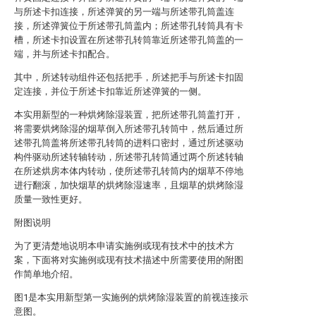
与所述卡扣连接，所述弹簧的另一端与所述带孔筒盖连
接，所述弹簧位于所述带孔筒盖内；所述带孔转筒具有卡
槽，所述卡扣设置在所述带孔转筒靠近所述带孔筒盖的一
端，并与所述卡扣配合。
其中，所述转动组件还包括把手，所述把手与所述卡扣固
定连接，并位于所述卡扣靠近所述弹簧的一侧。
本实用新型的一种烘烤除湿装置，把所述带孔筒盖打开，
将需要烘烤除湿的烟草倒入所述带孔转筒中，然后通过所
述带孔筒盖将所述带孔转筒的进料口密封，通过所述驱动
构件驱动所述转轴转动，所述带孔转筒通过两个所述转轴
在所述烘房本体内转动，使所述带孔转筒内的烟草不停地
进行翻滚，加快烟草的烘烤除湿速率，且烟草的烘烤除湿
质量一致性更好。
附图说明
为了更清楚地说明本申请实施例或现有技术中的技术方
案，下面将对实施例或现有技术描述中所需要使用的附图
作简单地介绍。
图1是本实用新型第一实施例的烘烤除湿装置的前视连接示
意图。