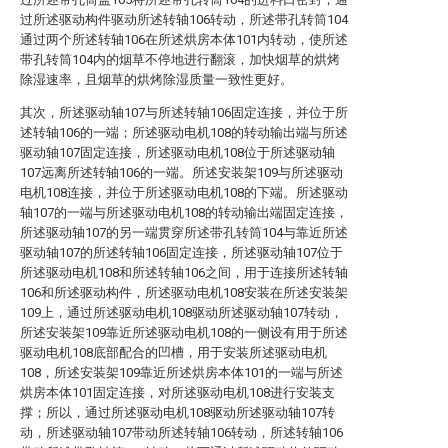
过所述驱动构件驱动所述转轴106转动，所述带孔转筒104
通过两个所述转轴106在所述烘房本体101内转动，使所述
带孔转筒104内的烟草不停地进行翻滚，加快烟草的烘烤
除湿速率，且烟草的烘烤除湿质量一致性更好。
其次，所述驱动轴107与所述转轴106固定连接，并位于所
述转轴106的一端；所述驱动电机108的转动输出端与所述
驱动轴107固定连接，所述驱动电机108位于所述驱动轴
107远离所述转轴106的一端。所述安装架109与所述驱动
电机108连接，并位于所述驱动电机108的下端。所述驱动
轴107的一端与所述驱动电机108的转动输出端固定连接，
所述驱动轴107的另一端贯穿所述带孔转筒104与靠近所述
驱动轴107的所述转轴106固定连接，所述驱动轴107位于
所述驱动电机108和所述转轴106之间，用于连接所述转轴
106和所述驱动构件，所述驱动电机108安装在所述安装架
109上，通过所述驱动电机108驱动所述驱动轴107转动，
所述安装架109靠近所述驱动电机108的一侧设有用于所述
驱动电机108底部配合的凹槽，用于安装所述驱动电机
108，所述安装架109靠近所述烘房本体101的一端与所述
烘房本体101固定连接，对所述驱动电机108进行安装支
撑；所以，通过所述驱动电机108驱动所述驱动轴107转
动，所述驱动轴107带动所述转轴106转动，所述转轴106