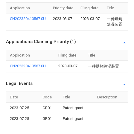
Application
Priority date
Filing date
Title
CN202320410567.0U
2023-03-07
2023-03-07
一种烘烤
除湿装置
Applications Claiming Priority (1)
Application
Filing date
Title
CN202320410567.0U
2023-03-07
一种烘烤除湿装置
Legal Events
Date
Code
Title
Description
2023-07-25
GR01
Patent grant
2023-07-25
GR01
Patent grant