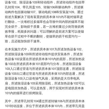
设备102、除湿设备103和转动组件，所述转动组件包括带
孔转筒104、带孔筒盖105、转轴106和驱动构件，所述驱
动构件包括驱动轴107、驱动电机108和安装架109。通过
前述方案解决了现有装置的烘房本体101内不能对烟草进
行翻动，一次堆积过多烟草也会导致中间内部的烟草不能
完全烘干，影响烘干质量，若一次堆积量过少则导致烘烤
效率慢，耗能多的问题；可以理解的是前述方案可以使烟
草在烘干过程中不断的翻转，使烟草的烘干程度均匀一
致，且还能加快烘干速率。
在本实施方式中，所述烘房本体101为所述加热设备102、
所述除湿设备103和所述转动组件提供安装条件，所述加
热设备102设置在所述烘房本体101内的底部，所述加热设
备102在所述烘房本体101底部均匀分布，所述除湿设备
103入口通过管道与所述烘房本体101顶部连通，所述除湿
设备103出口通过管道与所述烘房本体101内部连通，所述
除湿设备103入口设有抽气风扇，采用的是大功率电风
扇，所述除湿设备103采用除湿机，所述加热设备102可以
是电阻丝加热器，可以是热泵，用于实现对所述烘房本体
101内的烟草进行烘烤除湿。
其中，所述带孔转筒104通过所述转轴106与所述烘房本体
101转动连接，并位于所述烘房本体101内，所述带孔筒盖