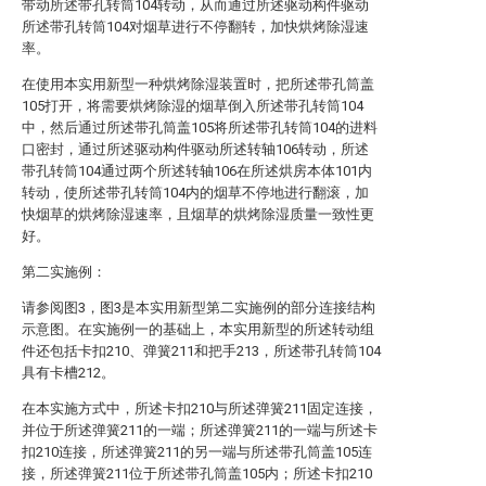
带动所述带孔转筒104转动，从而通过所述驱动构件驱动
所述带孔转筒104对烟草进行不停翻转，加快烘烤除湿速
率。
在使用本实用新型一种烘烤除湿装置时，把所述带孔筒盖
105打开，将需要烘烤除湿的烟草倒入所述带孔转筒104
中，然后通过所述带孔筒盖105将所述带孔转筒104的进料
口密封，通过所述驱动构件驱动所述转轴106转动，所述
带孔转筒104通过两个所述转轴106在所述烘房本体101内
转动，使所述带孔转筒104内的烟草不停地进行翻滚，加
快烟草的烘烤除湿速率，且烟草的烘烤除湿质量一致性更
好。
第二实施例：
请参阅图3，图3是本实用新型第二实施例的部分连接结构
示意图。在实施例一的基础上，本实用新型的所述转动组
件还包括卡扣210、弹簧211和把手213，所述带孔转筒104
具有卡槽212。
在本实施方式中，所述卡扣210与所述弹簧211固定连接，
并位于所述弹簧211的一端；所述弹簧211的一端与所述卡
扣210连接，所述弹簧211的另一端与所述带孔筒盖105连
接，所述弹簧211位于所述带孔筒盖105内；所述卡扣210