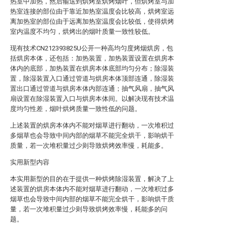
热室中加热，然后输送到烘烤室烘烤烟叶，但烘烤室与加
热室连接的部位由于靠近加热室温度会比较高，烘烤室远
离加热室的部位由于远离加热室温度会比较低，使得烘烤
室内温度不均匀，烘烤出的烟叶质量一致性较低。
现有技术CN212393825U公开一种高均匀度烤烟烘房，包
括烘房本体，还包括：加热装置，加热装置设置在烘房本
体内的底部，加热装置在烘房本体底部均匀分布；除湿装
置，除湿装置入口通过管道与烘房本体顶部连通，除湿装
置出口通过管道与烘房本体内部连通；抽气风扇，抽气风
扇设置在除湿装置入口与烘房本体间。以解决现有技术温
度均匀性差，烟叶烘烤质量一致性低的问题。
上述装置的烘房本体内不能对烟草进行翻动，一次堆积过
多烟草也会导致中间内部的烟草不能完全烘干，影响烘干
质量，若一次堆积量过少则导致烘烤效率慢，耗能多。
实用新型内容
本实用新型的目的在于提供一种烘烤除湿装置，解决了上
述装置的烘房本体内不能对烟草进行翻动，一次堆积过多
烟草也会导致中间内部的烟草不能完全烘干，影响烘干质
量，若一次堆积量过少则导致烘烤效率慢，耗能多的问
题。