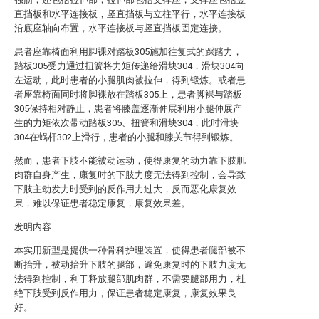
直挡板和水平连接板，竖直挡板与立柱平行，水平连接板
沿底座轴向布置，水平连接板与竖直挡板固定连接。
患者座靠椅面利用脚裸对踏板305施加往复式的踩踏力，
踏板305受力通过扭簧将力矩传递给滑块304，滑块304向
左运动，此时患者的小腿肌肉被拉伸，得到锻炼。或者患
者座靠椅面同时将脚裸放在踏板305上，患者脚裸与踏板
305保持相对静止，患者将膝盖逐渐伸展利用小腿伸展产
生的力矩依次带动踏板305、扭簧和滑块304，此时滑块
304在蜗杆302上滑行，患者的小腿和膝关节得到锻炼。
然而，患者下肢不能被动运动，使得康复的动力靠下肢肌
肉群自身产生，康复时的下肢力度无法得到控制，会导致
下肢主动发力时受到的反作用力过大，反而恶化康复效
果，难以保证患者稳定康复，康复效果差。
发明内容
本实用新型是提供一种骨科护理装置，使得患者腿部被不
断抬升，被动抬升下肢的腿部，避免康复时的下肢力度无
法得到控制，利于释放腿部肌肉群，不需要腿部用力，杜
绝下肢受到反作用力，保证患者稳定康复，康复效果良
好。