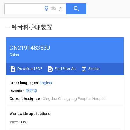
一种骨科护理装置
CN219148353U
China
Download PDF
Find Prior Art
Similar
Other languages
English
Inventor
邵秀德
Current Assignee
Qingdao Chengyang Peoples Hospital
Worldwide applications
2022
CN