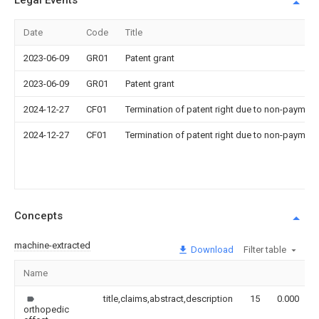
Legal Events
Date
Code
Title
2023-06-09
GR01
Patent grant
2023-06-09
GR01
Patent grant
2024-12-27
CF01
Termination of patent right due to non-payment
2024-12-27
CF01
Termination of patent right due to non-payment
Concepts
machine-extracted
Download
Filter table
Name
title,claims,abstract,description
15
0.000
orthopedic