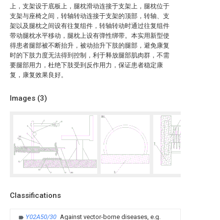
上，支架设于底板上，腿枕滑动连接于支架上，腿枕位于
支架与座椅之间，转轴转动连接于支架的顶部，转轴、支
架以及腿枕之间设有往复组件，转轴转动时通过往复组件
带动腿枕水平移动，腿枕上设有弹性绑带。本实用新型使
得患者腿部被不断抬升，被动抬升下肢的腿部，避免康复
时的下肢力度无法得到控制，利于释放腿部肌肉群，不需
要腿部用力，杜绝下肢受到反作用力，保证患者稳定康
复，康复效果良好。
Images (
3
)
Classifications
Y02A50/30
Against vector-borne diseases, e.g.