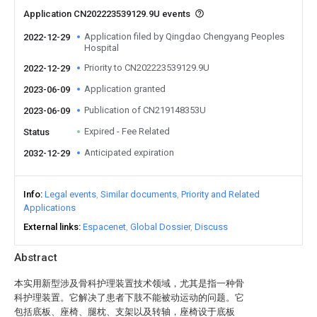
Application CN202223539129.9U events
Application filed by Qingdao Chengyang Peoples
2022-12-29
Hospital
Priority to CN202223539129.9U
2022-12-29
Application granted
2023-06-09
Publication of CN219148353U
2023-06-09
Expired - Fee Related
Status
Anticipated expiration
2032-12-29
Info
Legal events
Similar documents
Priority and Related
Applications
External links
Espacenet
Global Dossier
Discuss
Abstract
本实用新型涉及骨科护理装置技术领域，尤其是指一种骨
科护理装置。它解决了患者下肢不能被动运动的问题。它
包括底板、座椅、腿枕、支架以及转轴，座椅设于底板