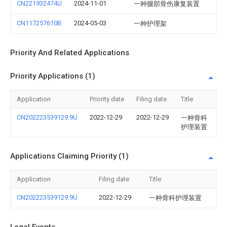
CN221932474U
2024-11-01
一种腿部骨伤康复装置
CN117257610B
2024-05-03
一种护理架
Priority And Related Applications
Priority Applications (1)
Application
Priority date
Filing date
Title
CN202223539129.9U
2022-12-29
2022-12-29
一种骨科
护理装置
Applications Claiming Priority (1)
Application
Filing date
Title
CN202223539129.9U
2022-12-29
一种骨科护理装置