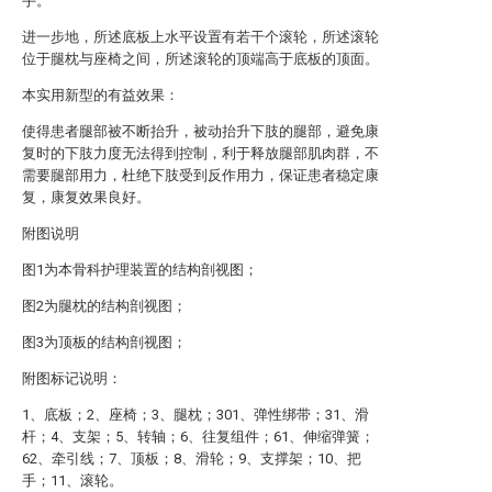
手。
进一步地，所述底板上水平设置有若干个滚轮，所述滚轮
位于腿枕与座椅之间，所述滚轮的顶端高于底板的顶面。
本实用新型的有益效果：
使得患者腿部被不断抬升，被动抬升下肢的腿部，避免康
复时的下肢力度无法得到控制，利于释放腿部肌肉群，不
需要腿部用力，杜绝下肢受到反作用力，保证患者稳定康
复，康复效果良好。
附图说明
图1为本骨科护理装置的结构剖视图；
图2为腿枕的结构剖视图；
图3为顶板的结构剖视图；
附图标记说明：
1、底板；2、座椅；3、腿枕；301、弹性绑带；31、滑
杆；4、支架；5、转轴；6、往复组件；61、伸缩弹簧；
62、牵引线；7、顶板；8、滑轮；9、支撑架；10、把
手；11、滚轮。