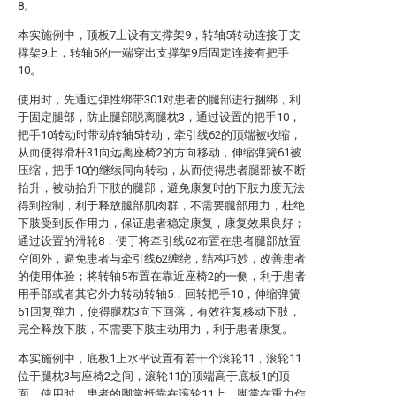
8。
本实施例中，顶板7上设有支撑架9，转轴5转动连接于支
撑架9上，转轴5的一端穿出支撑架9后固定连接有把手
10。
使用时，先通过弹性绑带301对患者的腿部进行捆绑，利
于固定腿部，防止腿部脱离腿枕3，通过设置的把手10，
把手10转动时带动转轴5转动，牵引线62的顶端被收缩，
从而使得滑杆31向远离座椅2的方向移动，伸缩弹簧61被
压缩，把手10的继续同向转动，从而使得患者腿部被不断
抬升，被动抬升下肢的腿部，避免康复时的下肢力度无法
得到控制，利于释放腿部肌肉群，不需要腿部用力，杜绝
下肢受到反作用力，保证患者稳定康复，康复效果良好；
通过设置的滑轮8，便于将牵引线62布置在患者腿部放置
空间外，避免患者与牵引线62缠绕，结构巧妙，改善患者
的使用体验；将转轴5布置在靠近座椅2的一侧，利于患者
用手部或者其它外力转动转轴5；回转把手10，伸缩弹簧
61回复弹力，使得腿枕3向下回落，有效往复移动下肢，
完全释放下肢，不需要下肢主动用力，利于患者康复。
本实施例中，底板1上水平设置有若干个滚轮11，滚轮11
位于腿枕3与座椅2之间，滚轮11的顶端高于底板1的顶
面。使用时，患者的脚掌抵靠在滚轮11上，脚掌在重力作