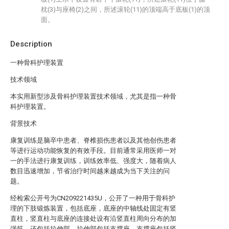
枕(3)与座椅(2)之间，所述滚轮(11)的顶端高于底板(1)的顶
面。
Description
一种骨科护理装置
技术领域
本实用新型涉及骨科护理装置技术领域，尤其是指一种骨
科护理装置。
背景技术
康复训练是脑卒中患者、脊椎损伤患者以及其他创伤患者
等进行运动功能恢复的有效手段。目前通常采用医师一对
一的手法进行康复训练，训练效率低、强度大，随着病人
数目迅速增加，节省治疗时间越来越成为当下关注的问
题。
经检索公开号为CN209221435U，公开了一种用于骨科护
理的下肢锻炼装置，包括底座，底座的中轴线处固定有竖
直柱，竖直柱与底座的连接处设有沿竖直柱周向分布的加
强筋，还包括拉伸部，拉伸部包括支撑座，支撑座包括竖