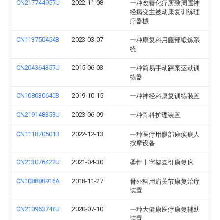
CN217744957U
2022-11-08
一种改善化疗所致周围神
经病变主被动康复训练理
疗器械
CN113750454B
2023-03-07
一种康复科用腿部锻炼系
统
CN204364357U
2015-06-03
一种简易手动踝泵运动训
练器
CN108030640B
2019-10-15
一种神经科康复训练装置
CN219148353U
2023-06-09
一种骨科护理装置
CN111870501B
2022-12-13
一种医疗用腿部瘫痪病人
按摩设备
CN213076422U
2021-04-30
柔性十字架牵引康复床
CN108888916A
2018-11-27
骨外科用肩关节康复治疗
装置
CN210963748U
2020-07-10
一种大健康医疗康复辅助
装置