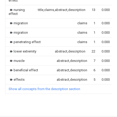
effect
nursing
title,claims,abstract,description
13
0.000
effect
migration
claims
1
0.000
migration
claims
1
0.000
penetrating effect
claims
1
0.000
lower extremity
abstract,description
22
0.000
muscle
abstract,description
7
0.000
beneficial effect
abstract,description
6
0.000
effects
abstract,description
5
0.000
Show all concepts from the description section