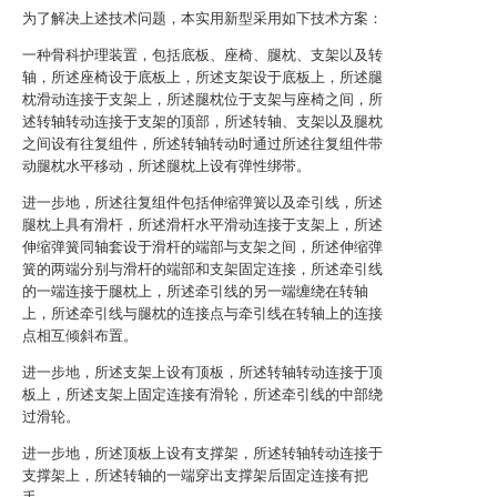
为了解决上述技术问题，本实用新型采用如下技术方案：
一种骨科护理装置，包括底板、座椅、腿枕、支架以及转
轴，所述座椅设于底板上，所述支架设于底板上，所述腿
枕滑动连接于支架上，所述腿枕位于支架与座椅之间，所
述转轴转动连接于支架的顶部，所述转轴、支架以及腿枕
之间设有往复组件，所述转轴转动时通过所述往复组件带
动腿枕水平移动，所述腿枕上设有弹性绑带。
进一步地，所述往复组件包括伸缩弹簧以及牵引线，所述
腿枕上具有滑杆，所述滑杆水平滑动连接于支架上，所述
伸缩弹簧同轴套设于滑杆的端部与支架之间，所述伸缩弹
簧的两端分别与滑杆的端部和支架固定连接，所述牵引线
的一端连接于腿枕上，所述牵引线的另一端缠绕在转轴
上，所述牵引线与腿枕的连接点与牵引线在转轴上的连接
点相互倾斜布置。
进一步地，所述支架上设有顶板，所述转轴转动连接于顶
板上，所述支架上固定连接有滑轮，所述牵引线的中部绕
过滑轮。
进一步地，所述顶板上设有支撑架，所述转轴转动连接于
支撑架上，所述转轴的一端穿出支撑架后固定连接有把