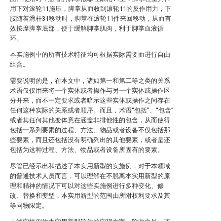
用下对滚轮11施压，脚掌从而收到滚轮11的反作用力，下
肢随着滑杆31移动时，脚掌在滚轮11件来回移动，从而有
效按摩脚掌底部，便于缓解脚掌肌肉，利于脚掌血液循
环。
本实施例中的所有技术特征均可根据实际需要而进行自由
组合。
需要说明的是，在本文中，诸如第一和第二等之类的关系
术语仅仅用来将一个实体或者操作与另一个实体或操作区
分开来，而不一定要求或者暗示这些实体或操作之间存在
任何这种实际的关系或者顺序。而且，术语“包括”、“包含”
或者其任何其他变体意在涵盖非排他性的包含，从而使得
包括一系列要素的过程、方法、物品或者设备不仅包括那
些要素，而且还包括没有明确列出的其他要素，或者是还
包括为这种过程、方法、物品或者设备所固有的要素。
尽管已经示出和描述了本实用新型的实施例，对于本领域
的普通技术人员而言，可以理解在不脱离本实用新型的原
理和精神的情况下可以对这些实施例进行多种变化、修
改、替换和变型，本实用新型的范围由所附权利要求及其
等同物限定。