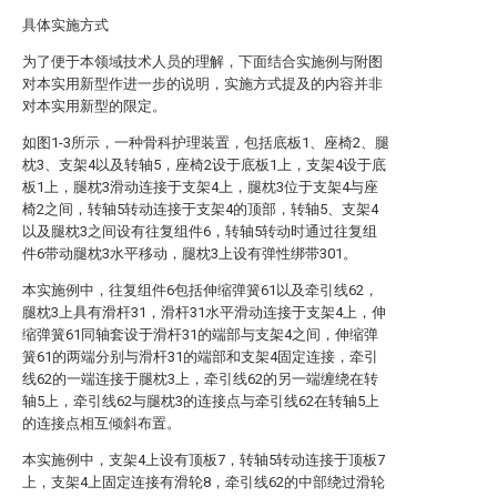
具体实施方式
为了便于本领域技术人员的理解，下面结合实施例与附图
对本实用新型作进一步的说明，实施方式提及的内容并非
对本实用新型的限定。
如图1-3所示，一种骨科护理装置，包括底板1、座椅2、腿
枕3、支架4以及转轴5，座椅2设于底板1上，支架4设于底
板1上，腿枕3滑动连接于支架4上，腿枕3位于支架4与座
椅2之间，转轴5转动连接于支架4的顶部，转轴5、支架4
以及腿枕3之间设有往复组件6，转轴5转动时通过往复组
件6带动腿枕3水平移动，腿枕3上设有弹性绑带301。
本实施例中，往复组件6包括伸缩弹簧61以及牵引线62，
腿枕3上具有滑杆31，滑杆31水平滑动连接于支架4上，伸
缩弹簧61同轴套设于滑杆31的端部与支架4之间，伸缩弹
簧61的两端分别与滑杆31的端部和支架4固定连接，牵引
线62的一端连接于腿枕3上，牵引线62的另一端缠绕在转
轴5上，牵引线62与腿枕3的连接点与牵引线62在转轴5上
的连接点相互倾斜布置。
本实施例中，支架4上设有顶板7，转轴5转动连接于顶板7
上，支架4上固定连接有滑轮8，牵引线62的中部绕过滑轮