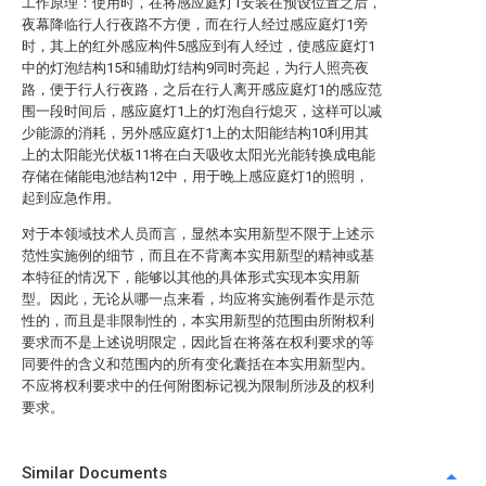
工作原理：使用时，在将感应庭灯1安装在预设位置之后，
夜幕降临行人行夜路不方便，而在行人经过感应庭灯1旁
时，其上的红外感应构件5感应到有人经过，使感应庭灯1
中的灯泡结构15和辅助灯结构9同时亮起，为行人照亮夜
路，便于行人行夜路，之后在行人离开感应庭灯1的感应范
围一段时间后，感应庭灯1上的灯泡自行熄灭，这样可以减
少能源的消耗，另外感应庭灯1上的太阳能结构10利用其
上的太阳能光伏板11将在白天吸收太阳光光能转换成电能
存储在储能电池结构12中，用于晚上感应庭灯1的照明，
起到应急作用。
对于本领域技术人员而言，显然本实用新型不限于上述示
范性实施例的细节，而且在不背离本实用新型的精神或基
本特征的情况下，能够以其他的具体形式实现本实用新
型。因此，无论从哪一点来看，均应将实施例看作是示范
性的，而且是非限制性的，本实用新型的范围由所附权利
要求而不是上述说明限定，因此旨在将落在权利要求的等
同要件的含义和范围内的所有变化囊括在本实用新型内。
不应将权利要求中的任何附图标记视为限制所涉及的权利
要求。
Similar Documents