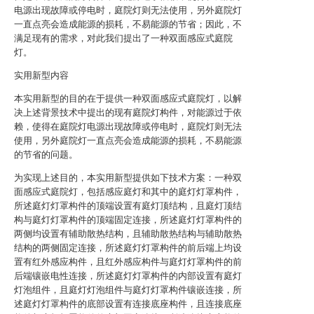
电源出现故障或停电时，庭院灯则无法使用，另外庭院灯
一直点亮会造成能源的损耗，不易能源的节省；因此，不
满足现有的需求，对此我们提出了一种双面感应式庭院
灯。
实用新型内容
本实用新型的目的在于提供一种双面感应式庭院灯，以解
决上述背景技术中提出的现有庭院灯构件，对能源过于依
赖，使得在庭院灯电源出现故障或停电时，庭院灯则无法
使用，另外庭院灯一直点亮会造成能源的损耗，不易能源
的节省的问题。
为实现上述目的，本实用新型提供如下技术方案：一种双
面感应式庭院灯，包括感应庭灯和其中的庭灯灯罩构件，
所述庭灯灯罩构件的顶端设置有庭灯顶结构，且庭灯顶结
构与庭灯灯罩构件的顶端固定连接，所述庭灯灯罩构件的
两侧均设置有辅助散热结构，且辅助散热结构与辅助散热
结构的两侧固定连接，所述庭灯灯罩构件的前后端上均设
置有红外感应构件，且红外感应构件与庭灯灯罩构件的前
后端镶嵌电性连接，所述庭灯灯罩构件的内部设置有庭灯
灯泡组件，且庭灯灯泡组件与庭灯灯罩构件镶嵌连接，所
述庭灯灯罩构件的底部设置有连接底座构件，且连接底座