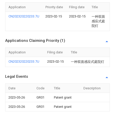
Application
Priority date
Filing date
Title
CN202320220233.7U
2023-02-15
2023-02-15
一种双面
感应式庭
院灯
Applications Claiming Priority (1)
Application
Filing date
Title
CN202320220233.7U
2023-02-15
一种双面感应式庭院灯
Legal Events
Date
Code
Title
Description
2023-05-26
GR01
Patent grant
2023-05-26
GR01
Patent grant