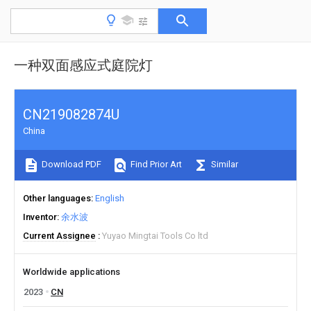
一种双面感应式庭院灯
CN219082874U
China
Download PDF
Find Prior Art
Similar
Other languages
English
Inventor
余水波
Current Assignee
Yuyao Mingtai Tools Co ltd
Worldwide applications
2023
CN