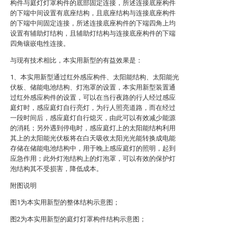
构件与庭灯灯罩构件的底部固定连接，所述连接底座构件
的下端中间设置有底座结构，且底座结构与连接底座构件
的下端中间固定连接，所述连接底座构件的下端四角上均
设置有辅助灯结构，且辅助灯结构与连接底座构件的下端
四角镶嵌电性连接。
与现有技术相比，本实用新型的有益效果是：
1、本实用新型通过红外感应构件、太阳能结构、太阳能光
伏板、储能电池结构、灯泡罩的设置，本实用新型装置通
过红外感应构件的设置，可以在当行夜路的行人经过感应
庭灯时，感应庭灯自行亮灯，为行人照亮道路，而在经过
一段时间后，感应庭灯自行熄灭，由此可以有效减少能源
的消耗；另外遇到停电时，感应庭灯上的太阳能结构利用
其上的太阳能光伏板将在白天吸收太阳光光能转换成电能
存储在储能电池结构中，用于晚上感应庭灯的照明，起到
应急作用；此外灯泡结构上的灯泡罩，可以有效的保护灯
泡结构其不受损害，降低成本。
附图说明
图1为本实用新型的整体结构示意图；
图2为本实用新型的庭灯灯罩构件结构示意图；