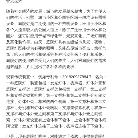
背景技术
随着社会经济的发展，城市的发展越来越快，为了方便人
们的生活，别墅、城市小区和公园等区域一般均设有照明
设备。庭院灯是广泛使用的一种照明设备，应用于小区和
各个人流量较大的公园大道上；除了广泛应用于小区和公
园外，还可以应用于城市绿化带、景观亮化、广场灯照明
及亮化装饰等。白天，庭院灯具有点缀城市风景，夜晚，
庭院灯既能提供必要的照明，又能凸显城市亮点，烘托气
氛，给人们的生活和娱乐等各种活动带来了便利和乐趣。
庭院灯的使用效果受到人们的关注，人们对庭院灯的需求
越来越多，并且提出了各种各样的要求。
现有传统装置中，例如专利号：201820937884.7，名为：
一种庭院灯，装置包括：发光灯体、扬声器、灯体外壳和
庭院灯支撑架；庭院灯支撑架包括第一支撑杆、第二支撑
杆和支撑架锁紧机构，第一支撑杆和第二支撑杆分别转动
连接于灯体外壳上相对的两个侧面，第一支撑杆和第二支
撑杆可分别相对灯体外壳转动；支撑架锁紧机构可将第一
支撑杆与灯体外壳之间和第二支撑杆与灯体外壳之间锁
紧；灯体外壳设置有上箱体和下箱体，上箱体和下箱体间
隔设置；发光灯体连接于上箱体，扬声器连接于下箱体。
但是，现有庭院灯构件，对能源过于依赖，使得在庭院灯