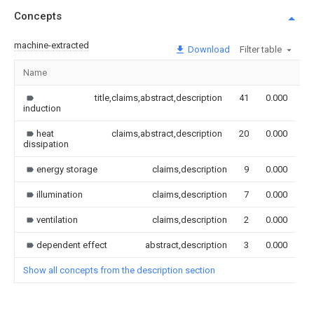
Concepts
machine-extracted
Download
Filter table
Name
I
title,claims,abstract,description
41
0.000
induction
heat
claims,abstract,description
20
0.000
dissipation
energy storage
claims,description
9
0.000
illumination
claims,description
7
0.000
ventilation
claims,description
2
0.000
dependent effect
abstract,description
3
0.000
Show all concepts from the description section