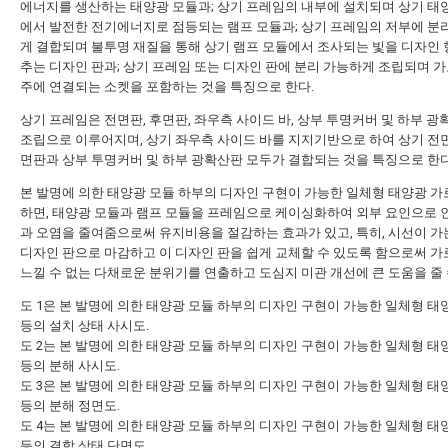
에너지를 생산하는 태양광 모듈과; 상기 프레임의 내부에 설치되며 상기 태
에서 발전한 전기에너지로 점등되는 램프 모듈과; 상기 프레임의 저부에 분
게 결합되며 불투명 재질을 통해 상기 램프 모듈에서 조사되는 빛을 디자인 
추는 디자인 판과; 상기 프레임 또는 디자인 판에 분리 가능하게 조립되며 가
주에 연결되는 소켓을 포함하는 것을 특징으로 한다.
상기 프레임은 전면판, 후면판, 좌우측 사이드 바, 상부 투명커버 및 하부 
조립으로 이루어지며, 상기 좌우측 사이드 바를 지지기반으로 하여 상기 전
면판과 상부 투명커버 및 하부 광확산판 모두가 결합되는 것을 특징으로 한다
본 발명에 의한 태양광 모듈 하부의 디자인 구현이 가능한 일체형 태양광 가
하면, 태양광 모듈과 램프 모듈을 프레임으로 케이싱화하여 외부 요인으로 
과 오염을 줄여줌으로써 유지비용을 절감하는 효과가 있고, 특히, 시선이 가
디자인 판으로 마감하고 이 디자인 판을 쉽게 교체할 수 있도록 함으로써 
느낄 수 없는 다채로운 분위기를 연출하고 도심지 미관 개선에 큰 도움을 줄 
도 1은 본 발명에 의한 태양광 모듈 하부의 디자인 구현이 가능한 일체형 태
등의 설치 상태 사시도.
도 2는 본 발명에 의한 태양광 모듈 하부의 디자인 구현이 가능한 일체형 태
등의 분해 사시도.
도 3은 본 발명에 의한 태양광 모듈 하부의 디자인 구현이 가능한 일체형 태
등의 분해 정면도.
도 4는 본 발명에 의한 태양광 모듈 하부의 디자인 구현이 가능한 일체형 태
등의 결합 상태 단면도.