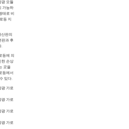
양광 모듈
리 가능하
형태로 비
로등 지
광확산판의
면판과 후
.
로등에 의
인한 손상
는 곳을
가로등에서
수 있다.
양광 가로
양광 가로
양광 가로
양광 가로