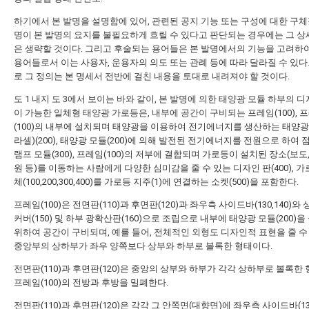
하기에서 본 발명을 설명함에 있어, 관련된 공지 기능 또는 구성에 대한 구체
명이 본 발명의 요지를 불필요하게 흐릴 수 있다고 판단되는 경우에는 그 상
은 생략할 것이다. 그리고 후술되는 용어들은 본 발명에서의 기능을 고려하
용어들로서 이는 사용자, 운용자의 의도 또는 관례 등에 따라 달라질 수 있다
로 그 정의는 본 명세서 전반에 걸친 내용을 토대로 내려져야 할 것이다.
도 1 내지 도 3에서 보이는 바와 같이, 본 발명에 의한 태양광 모듈 하부의 
이 가능한 일체형 태양광 가로등은, 내부에 공간이 구비되는 프레임(100), 
(100)의 내부에 설치되며 태양광을 이용하여 전기에너지를 생산하는 태양광
라셀)(200), 태양광 모듈(200)에 의해 발전된 전기에너지를 전원으로 하여
램프 모듈(300), 프레임(100)의 저부에 결합되며 가로등이 설치된 장소(보도,
원 등)를 이동하는 사람에게 다양한 심미감을 줄 수 있는 디자인 판(400), 
체(100,200,300,400)를 가로등 지주(1)에 연결하는 소켓(500)을 포함한다.
프레임(100)은 전면판(110)과 후면판(120)과 좌우측 사이드바(130,140)와
커버(150) 및 하부 광확산판(160)으로 조립으로 내부에 태양광 모듈(200)
위하여 공간이 구비되며, 예를 들어, 전체적인 외형도 디자인적 표현을 줄 수
중앙부의 상하부가 좌우 양쪽보다 상부와 하부로 볼록한 형태이다.
전면판(110)과 후면판(120)은 중앙의 상부와 하부가 각각 상하부로 볼록한
프레임(100)의 전방과 후방을 밀폐한다.
전면판(110)과 후면판(120)은 각각 그 안쪽면(대향면)에 좌우측 사이드바(130