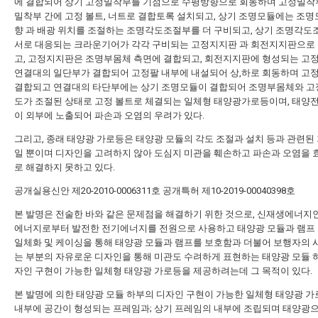
에 결합되어 상기 고정밀착부를 기점으로 수평방향으로 회동하며 고정밀착
밀착부 간에 고정 볼트, 너트로 결합토록 설치되고, 상기 조명모듈에는 조명
향 과 배광 위치를 조절하는 조명각도조절부를 더 구비되고, 상기 조명각도
서로 대응되는 크라운기어가 각각 구비되는 고정지지판 과 회전지지판으로
고, 고정지지판은 조명부몸체 측면에 결합되고, 회전지지판에 형성되는 고
연결대의 일단부가 결합되어 고정팔 내부에 내설되어 상,하로 회동하며 고
결합되고 연결대의 타단부에는 상기 조명모듈이 결합되어 조명부몸체와 고
도가 조절된 상태로 고정 볼트로 체결되는 일체형 태양광가로등이며, 태양
이 외부에 노출되어 파손과 오염의 우려가 있다.
그리고, 종래 태양광 가로등은 태양광 모듈의 각도 조절과 설치 등과 관련된
일 뿐이며 디자인을 고려하지 않아 도심지 미관을 훼손하고 파손과 오염을
로 해결하지 못하고 있다.
공개실용신안 제20-2010-0006311호
공개특허 제10-2019-00040398호
본 발명은 전술한 바와 같은 문제점을 해결하기 위한 것으로, 신재생에너지
에너지로부터 발전한 전기에너지를 전원으로 사용하고 태양광 모듈과 램프
일체화 및 케이싱을 통해 태양광 모듈과 램프를 보호함과 더불어 보행자의 
는 부분의 자유로운 디자인을 통해 미관도 수려하게 표현하는 태양광 모듈 
자인 구현이 가능한 일체형 태양광 가로등을 제공하려는데 그 목적이 있다.
본 발명에 의한 태양광 모듈 하부의 디자인 구현이 가능한 일체형 태양광 가
내부에 공간이 형성되는 프레임과; 상기 프레임의 내부에 조립되며 태양광