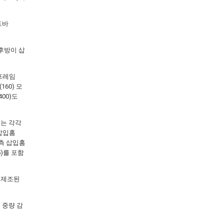
드바
 후방이 삽
 프레임
160) 모
00)도
)는 각각
 삽입홈
하측 삽입홈
45)를 포함
출 제조된
 중량 감