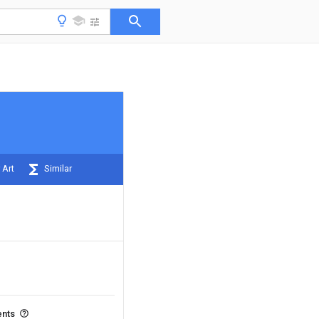
 Art
Similar
ents