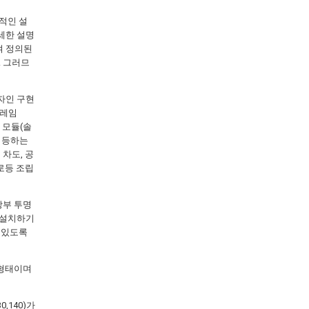
적인 설
세한 설명
여 정의된
. 그러므
디자인 구현
프레임
 모듈(솔
 점등하는
 차도, 공
가로등 조립
 상부 투명
을 설치하기
 있도록
 형태이며
,140)가