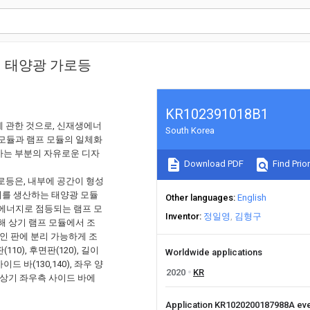
형 태양광 가로등
KR102391018B1
에 관한 것으로, 신재생에너
South Korea
모듈과 램프 모듈의 일체화
가는 부분의 자유로운 디자
Download PDF
Find Prior
로등은, 내부에 공간이 형성
지를 생산하는 태양광 모듈
Other languages
English
기에너지로 점등되는 램프 모
Inventor
정일영
김형구
해 상기 램프 모듈에서 조
자인 판에 분리 가능하게 조
0), 후면판(120), 길이
Worldwide applications
바(130,140), 좌우 양
2020
KR
 상기 좌우측 사이드 바에
Application KR1020200187988A ev