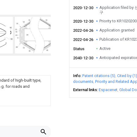
Application fil
2020-12-30
구
Priority to KR10202
2020-12-30
Application granted
2022-04-26
Publication of KR10
2022-04-26
Active
Status
Anticipated expiratio
2040-12-30
Info
Patent citations (5)
Cited by (1
ndard of high-built type,
documents
Priority and Related App
e.g. for roads and
External links
Espacenet
Global Do