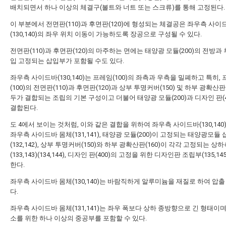
배치되면서 하나 이상의 체결구(볼트와 너트 또는 스크류)를 통해 고정된다.
이 부분에서 전면판(110)과 후면판(120)에 형성되는 체결공은 좌우측 사이
(130,140)의 좌우 위치 이동이 가능하도록 장공으로 구성될 수 있다.
전면판(110)과 후면판(120)의 마주하는 면에는 태양광 모듈(200)의 전방과
입 고정되는 삽입부가 포함될 수도 있다.
좌우측 사이드바(130,140)는 프레임(100)의 좌측과 우측을 밀폐하고 특히,
(100)의 전면판(110)과 후면판(120)과 상부 투명커버(150) 및 하부 광확산판(
두가 결합되는 조립의 기본 구성이고 더불어 태양광 모듈(200)과 디자인 판(4
결합된다.
도 4에서 보이는 것처럼, 이와 같은 결합을 위하여 좌우측 사이드바(130,140
좌우측 사이드바 몸체(131,141), 태양광 모듈(200)이 고정되는 태양광모듈
(132,142), 상부 투명커버(150)와 하부 광확산판(160)이 각각 고정되는 상
(133,143)(134,144), 디자인 판(400)의 고정을 위한 디자인판 조립부(135,1
한다.
좌우측 사이드바 몸체(130,140)는 바람직하게 알루미늄을 재질로 하여 압
다.
좌우측 사이드바 몸체(131,141)는 좌우 폭보다 상하 종방향으로 긴 형태이며
소를 위한 하나 이상의 중공부를 포함할 수 있다.