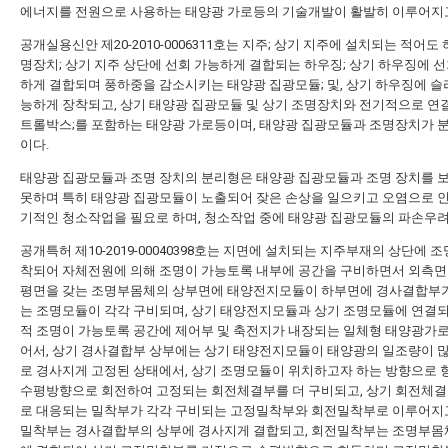
에너지를 전원으로 사용하는 태양광 가로등의 기술개발이 활발히 이루어지고
공개실용신안 제20-2010-0006311호는 지주; 상기 지주에 설치되는 적어도
명장치; 상기 지주 상단에 선회 가능하게 결합되는 하우징; 상기 하우징에 선
하게 결합되며 풍하중을 감소시키는 태양광 집광모듈; 및, 상기 하우징에 슬
능하게 장착되고, 상기 태양광 집광모듈 및 상기 조명장치와 전기적으로 연
트롤박스;를 포함하는 태양광 가로등이며, 태양광 집광모듈과 조명장치가 
이다.
태양광 집광모듈과 조명 장치의 분리형은 태양광 집광모듈과 조명 장치를 
못하며 특히 태양광 집광모듈이 노출되어 잦은 손상을 일으키고 오염으로 
기적인 청소작업을 필요로 하며, 청소작업 중에 태양광 집광모듈의 파손우려
공개특허 제10-2019-00040398호는 지면에 설치되는 지주부재의 상단에 
착되어 자체전원에 의해 조명이 가능토록 내부에 공간을 구비하면서 외측면
평면을 갖는 조명부몸체의 상부면에 태양전지모듈이 하부면에 경사결합부
는 조명모듈이 각각 구비되며, 상기 태양전지모듈과 상기 조명모듈에 연결
적 조명이 가능토록 공간에 제어부 및 축전지가 내장되는 일체형 태양광가
어서, 상기 경사결합부 상부에는 상기 태양전지모듈이 태양광의 일조량이 
로 경사지게 고정된 상태에서, 상기 조명모듈이 위치하고자 하는 방향으로
수평방향으로 회전하여 고정되는 회전체결부를 더 구비되고, 상기 회전체결
로 대응되는 밀착부가 각각 구비되는 고정밀착부와 회전밀착부로 이루어지고
밀착부는 경사결합부의 상부에 경사지게 결합되고, 회전밀착부는 조명부몸