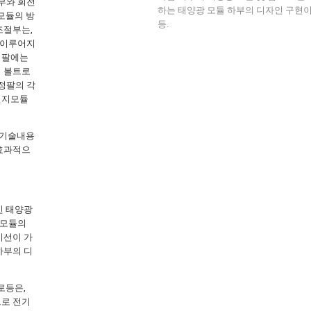
부와 회전
하는 태양광 모듈 하부의 디자인 구현이
모듈의 방
등.
조절부는,
 이루어지
정팔에는
정 볼트로
정팔의 각
전지모듈
 기술내용
 효과적으
인 태양광
 모듈의
시선이 가
하부의 디
로등은,
으로 전기