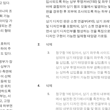
입사되도록 하는 상부 투명커버(150) 및 좌우
 있다.
바에 결합되며 상기 램프 모듈에서 발광되는 
 하나의 조
판을 경유한 후 외부에 조사되도록 하는 하부 
회 가능
며,
라이딩 가
상기 디자인 판은 소켓 연결부(410), 상기 프
결되는 콘
및 디자인부를 포함하되, 상기 소켓 연결부와 
분리 형태
면서 상기 디자인부를 형성하는 것을 특징으로
디자인 구현이 가능한 일체형 태양광 가로등.
보호하지
삭제
인하여 주
청구항 1에 있어서, 상기 좌우측 사이드
도 있다.
성되며 상기 태양광 모듈의 좌우측 가
조명부가 장
듈 삽입홈, 상기 태양광모듈 삽입홈의 
 상부가
상기 상부 투명커버와 하부 광확산판의
가 측면에
는 상하측 삽입홈을 포함하는 것을 특징
되어 선택
의 디자인 구현이 가능한 일체형 태양광
로등에 있
삭제
많은 위치
 향하도록
청구항 1에 있어서, 상기 소켓의 내부
부는, 서
에서 발전한 전기에너지를 축전하는 축
, 고정
지는 상기 디자인 판의 소켓 연결부와 
체 하부면
레임 내부의 태양광 모듈 및 램프 모듈