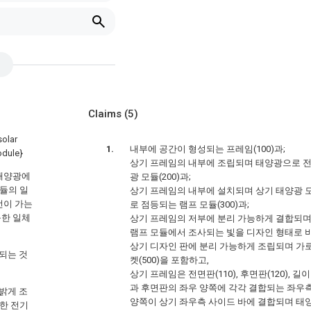
Claims
(5)
lar
내부에 공간이 형성되는 프레임(100)과;
odule}
상기 프레임의 내부에 조립되며 태양광으로 
 태양광에
광 모듈(200)과;
듈의 일
상기 프레임의 내부에 설치되며 상기 태양광
선이 가는
로 점등되는 램프 모듈(300)과;
능한 일체
상기 프레임의 저부에 분리 가능하게 결합되며
램프 모듈에서 조사되는 빛을 디자인 형태로 비추
상기 디자인 판에 분리 가능하게 조립되며 가로
되는 것
켓(500)을 포함하고,
상기 프레임은 전면판(110), 후면판(120),
과 후면판의 좌우 양쪽에 각각 결합되는 좌우측 사이
밝게 조
양쪽이 상기 좌우측 사이드 바에 결합되며 태
한 전기