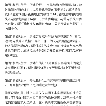
如图1和图2所示，所述护栏1由支撑结构的异形载杆3，放
射光源的节能灯11，以及提供电源的蓄电池9；所述异形
载杆3左右两侧开设由电池对接端口14，蓄电池9的供电端
头沿电池对接端口14伸出，并且供电端头与通电接头10供
电对接，所述通电接头10通过卡垫13固定安装在节能灯11
内侧中心。
如图1和图2所示，所述异形载杆3底部留有线槽15，蓄电
池9充电线路沿线槽15伸出，伸出的充电线路沿接线端头5
伸入防踢挡板6内，所述防踢挡板6连接的接线盒与充电线
路供电连接；所述接线端头5固定安装在护栏固定臂2握杆
端部底面。
如图1和图2所示，所述节能灯11外侧的弧形端面上固定安
装有磨砂灯罩4，所述磨砂灯罩4与异形载杆3上下弧形端
头密封贴合。
如图1和图2所示，每组栏杆1上均安装有两组护栏固定臂
2，两两相邻的栏杆1之间通过法兰对接。
需要说明的是，以上内容仅仅说明了本实用新型的技术思
想，不能以此限定本实用新型的保护范围，对于本技术领
域的普通技术人员来说，在不脱离本实用新型原理的前提