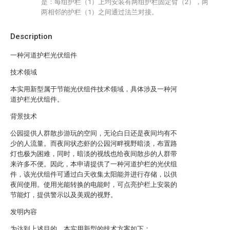
是：每组护栏（1）上均安装有两组护栏固定臂（2），两
两相邻的护栏（1）之间通过法兰对接。
Description
一种河道护栏光伏组件
技术领域
本实用新型属于节能光伏组件技术领域，具体涉及一种河
道护栏光伏组件。
背景技术
公园提供人群散步游玩的空间，无论白日还是夜间均有不
少的人流量。而夜间状态虾的公园河畔视野暗淡，布置路
灯也极为困难，同时，暗淡的视线也给夜间散步的人群带
来许多不便。因此，本申请提供了一种河道护栏的光伏组
件，该光伏组件可通过白天收集太阳能并进行存储，以供
夜间使用。使用光能转换的电能时，可点亮护栏上安装的
节能灯，提供警示以及美观的视野。
发明内容
为达到上述目的，本实用新型的技术方案如下：