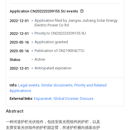
Application CN202223209155.5U events
Application filed by Jiangsu Jiubang Solar Energy
2022-12-01
Electric Power Co ltd
Priority to CN202223209155.5U
2022-12-01
Application granted
2023-05-16
Publication of CN219034277U
2023-05-16
Active
Status
Anticipated expiration
2032-12-01
Info
Legal events
Similar documents
Priority and Related
Applications
External links
Espacenet
Global Dossier
Discuss
Abstract
一种河道护栏光伏组件，包括安装光照组件的护栏，以及
支撑安装光伏组件的护栏固定臂，所述护栏横向插装在护