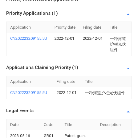
Priority Applications (1)
Application
Priority date
Filing date
Title
CN202223209155.5U
2022-12-01
2022-12-01
一种河道
护栏光伏
组件
Applications Claiming Priority (1)
Application
Filing date
Title
CN202223209155.5U
2022-12-01
一种河道护栏光伏组件
Legal Events
Date
Code
Title
Description
2023-05-16
GR01
Patent grant