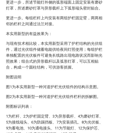
更进一步，所述节能灯外侧的弧形端面上固定安装有磨砂
灯罩，所述磨砂灯罩与异形载杆上下弧形端头密封贴合。
更进一步。每组栏杆上均安装有两组护栏固定臂，两两相
邻的栏杆之间通过法兰对接。
本实用新型的有益效果为：
与现有技术相比较，本实用新型采用了护栏结构的光伏组
件，通过光伏组件储蓄电能供给夜间灯照使用；每组护栏
单独配置的光伏板件可避免长线路出现电路状况而影响光
照效果；组合式的异形载杆以及弧形灯罩，可以互相贴
合，构成一个圆柱结构，可供游客抓握。
附图说明
图1为本实用新型一种河道护栏光伏组件的结构示意图。
图2为本实用新型一种河道护栏光伏组件栏杆的拆解图。
附图标识列表：
1为栏杆、2为护栏固定臂、3为异形载杆、4为磨砂灯罩、
5为接线端头、6为防踢挡板、7为安装插孔、8为光伏板、
9为蓄电池、10为通电接头、11为节能灯、12为保护芯、