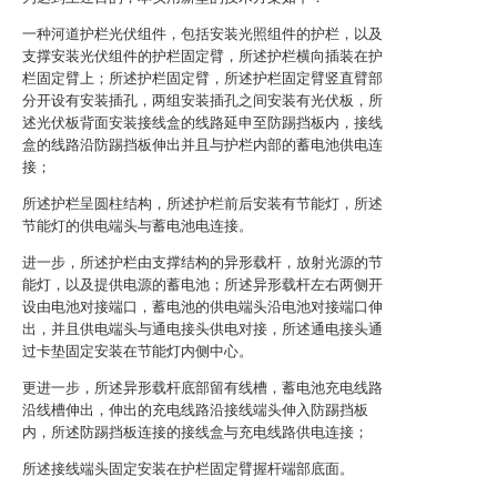
一种河道护栏光伏组件，包括安装光照组件的护栏，以及
支撑安装光伏组件的护栏固定臂，所述护栏横向插装在护
栏固定臂上；所述护栏固定臂，所述护栏固定臂竖直臂部
分开设有安装插孔，两组安装插孔之间安装有光伏板，所
述光伏板背面安装接线盒的线路延申至防踢挡板内，接线
盒的线路沿防踢挡板伸出并且与护栏内部的蓄电池供电连
接；
所述护栏呈圆柱结构，所述护栏前后安装有节能灯，所述
节能灯的供电端头与蓄电池电连接。
进一步，所述护栏由支撑结构的异形载杆，放射光源的节
能灯，以及提供电源的蓄电池；所述异形载杆左右两侧开
设由电池对接端口，蓄电池的供电端头沿电池对接端口伸
出，并且供电端头与通电接头供电对接，所述通电接头通
过卡垫固定安装在节能灯内侧中心。
更进一步，所述异形载杆底部留有线槽，蓄电池充电线路
沿线槽伸出，伸出的充电线路沿接线端头伸入防踢挡板
内，所述防踢挡板连接的接线盒与充电线路供电连接；
所述接线端头固定安装在护栏固定臂握杆端部底面。