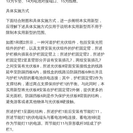
13为卡垫、14为电池对接端口、15为线槽。
具体实施方式
下面结合附图和具体实施方式，进一步阐明本实用新型，
应理解下述具体实施方式仅用于说明本实用新型而不用于
限制本实用新型的范围。
如图1和图2所示，一种河道护栏光伏组件，包括安装光照
组件的护栏，以及支撑安装光伏组件的护栏固定臂，所述
护栏横向插装在护栏固定臂上；所述护栏固定臂2，所述护
栏固定臂2竖直臂部分开设有安装插孔7，两组安装插孔7
之间安装有光伏板8，所述光伏板8背面安装接线盒的线路
延申至防踢挡板6内，接线盒的线路沿防踢挡板6伸出并且
与护栏1内部的蓄电池供电连接；其中，护栏固定臂2作为
支撑结构，通过两点支撑保持护栏1的平衡。与此同时，本
实用新型将光伏板8安装在护栏固定臂2外侧，提供更多的
采光面积。防踢挡板6则是作为保护光伏板8背面的结构，
避免游客或者其他物体与光伏板8硬接触。
所述护栏1呈圆柱结构，所述护栏1前后安装有节能灯11，
所述节能灯1的供电端头与蓄电池9电连接。蓄电池9则是
作为节能灯11的电源。而节能灯11与异形载杆3组成了护
栏1。