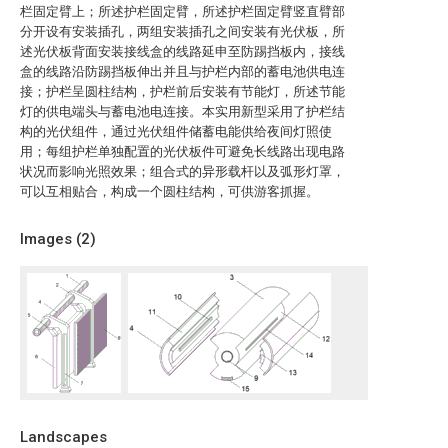
栏固定臂上；所述护栏固定臂，所述护栏固定臂竖直臂部
分开设有安装插孔，两组安装插孔之间安装有光伏板，所
述光伏板背面安装接线盒的线路延申至防踢挡板内，接线
盒的线路沿防踢挡板伸出并且与护栏内部的蓄电池供电连
接；护栏呈圆柱结构，护栏前后安装有节能灯，所述节能
灯的供电端头与蓄电池电连接。本实用新型采用了护栏结
构的光伏组件，通过光伏组件储蓄电能供给夜间灯照使
用；每组护栏单独配置的光伏板件可避免长线路出现电路
状况而影响光照效果；组合式的异形载杆以及弧形灯罩，
可以互相贴合，构成一个圆柱结构，可供游客抓握。
Images (
2
)
Landscapes