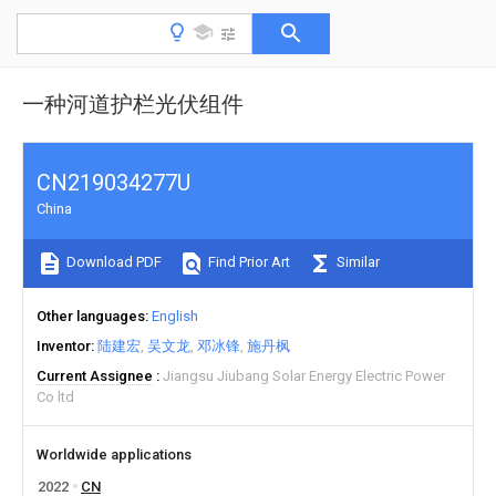
一种河道护栏光伏组件
CN219034277U
China
Download PDF
Find Prior Art
Similar
Other languages
English
Inventor
陆建宏
吴文龙
邓冰锋
施丹枫
Current Assignee
Jiangsu Jiubang Solar Energy Electric Power
Co ltd
Worldwide applications
2022
CN