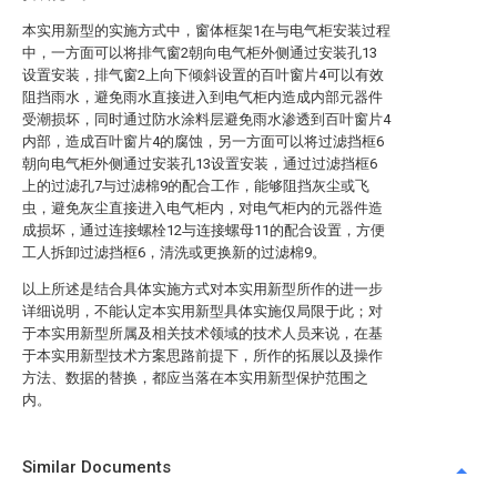
本实用新型的实施方式中，窗体框架1在与电气柜安装过程
中，一方面可以将排气窗2朝向电气柜外侧通过安装孔13
设置安装，排气窗2上向下倾斜设置的百叶窗片4可以有效
阻挡雨水，避免雨水直接进入到电气柜内造成内部元器件
受潮损坏，同时通过防水涂料层避免雨水渗透到百叶窗片4
内部，造成百叶窗片4的腐蚀，另一方面可以将过滤挡框6
朝向电气柜外侧通过安装孔13设置安装，通过过滤挡框6
上的过滤孔7与过滤棉9的配合工作，能够阻挡灰尘或飞
虫，避免灰尘直接进入电气柜内，对电气柜内的元器件造
成损坏，通过连接螺栓12与连接螺母11的配合设置，方便
工人拆卸过滤挡框6，清洗或更换新的过滤棉9。
以上所述是结合具体实施方式对本实用新型所作的进一步
详细说明，不能认定本实用新型具体实施仅局限于此；对
于本实用新型所属及相关技术领域的技术人员来说，在基
于本实用新型技术方案思路前提下，所作的拓展以及操作
方法、数据的替换，都应当落在本实用新型保护范围之
内。
Similar Documents