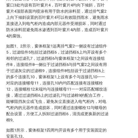
窗口3处均设有百叶窗片4，百叶窗片4均向下倾斜，百叶
窗片4顶部表面均喷涂有用于防水的涂料层，通过排气窗2
上向下倾斜设置的百叶窗片4可以有效阻挡雨水，避免雨水
直接进入到电气柜内造成内部元器件受潮损坏，同时通过
防水涂料层避免雨水渗透到百叶窗片4内部，造成百叶窗片
4的腐蚀。
如图1、2所示，窗体框架1远离排气窗2一侧设有过滤组件
5，过滤组件5包括过滤挡框6，过滤挡框6上均开设有多个
相邻的过滤孔7，过滤挡框6与窗体框架1之间设有连接组
件8，连接组件8一侧位于过滤挡框6与排气窗2之间设有用
于过滤灰尘的过滤棉9，连接组件8包括设于过滤挡框6上
的多个连接孔10，窗体框架1上设有多个与连接孔10一一
对应的连接螺母11，连接孔10内均匹配连接有连接螺栓
12，连接螺栓12末端均与连接螺母11一一对应匹配螺纹连
接，通过过滤挡框6上的过滤孔7与过滤棉9的配合工作，
能够阻挡灰尘或飞虫，避免灰尘直接进入电气柜内，对电
气柜内的元器件造成损坏，同时通过连接螺栓12与螺母的
配合设置，方便工人拆卸过滤挡框6，清洗或更换新的过滤
棉9。
如图1所示，窗体框架1四周均开设有多个用于安装固定的
安装孔13。