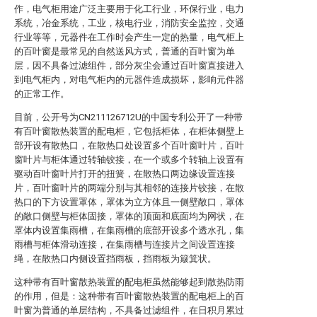
作，电气柜用途广泛主要用于化工行业，环保行业，电力
系统，冶金系统，工业，核电行业，消防安全监控，交通
行业等等，元器件在工作时会产生一定的热量，电气柜上
的百叶窗是最常见的自然送风方式，普通的百叶窗为单
层，因不具备过滤组件，部分灰尘会通过百叶窗直接进入
到电气柜内，对电气柜内的元器件造成损坏，影响元件器
的正常工作。
目前，公开号为CN211126712U的中国专利公开了一种带
有百叶窗散热装置的配电柜，它包括柜体，在柜体侧壁上
部开设有散热口，在散热口处设置多个百叶窗叶片，百叶
窗叶片与柜体通过转轴铰接，在一个或多个转轴上设置有
驱动百叶窗叶片打开的扭簧，在散热口两边缘设置连接
片，百叶窗叶片的两端分别与其相邻的连接片铰接，在散
热口的下方设置罩体，罩体为立方体且一侧壁敞口，罩体
的敞口侧壁与柜体固接，罩体的顶面和底面均为网状，在
罩体内设置集雨槽，在集雨槽的底部开设多个透水孔，集
雨槽与柜体滑动连接，在集雨槽与连接片之间设置连接
绳，在散热口内侧设置挡雨板，挡雨板为簸箕状。
这种带有百叶窗散热装置的配电柜虽然能够起到散热防雨
的作用，但是：这种带有百叶窗散热装置的配电柜上的百
叶窗为普通的单层结构，不具备过滤组件，在日积月累过