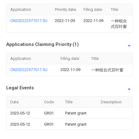
Application
Priority date
Filing date
Title
CN202222977017.5U
2022-11-09
2022-11-09
一种组合
式百叶窗
Applications Claiming Priority (1)
Application
Filing date
Title
CN202222977017.5U
2022-11-09
一种组合式百叶窗
Legal Events
Date
Code
Title
Description
2023-05-12
GR01
Patent grant
2023-05-12
GR01
Patent grant