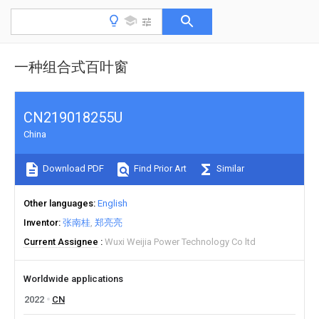
一种组合式百叶窗
CN219018255U
China
Download PDF
Find Prior Art
Similar
Other languages
English
Inventor
张南桂
郑亮亮
Current Assignee
Wuxi Weijia Power Technology Co ltd
Worldwide applications
2022
CN