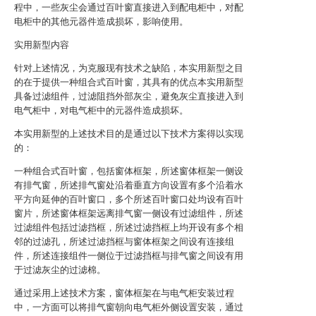
程中，一些灰尘会通过百叶窗直接进入到配电柜中，对配
电柜中的其他元器件造成损坏，影响使用。
实用新型内容
针对上述情况，为克服现有技术之缺陷，本实用新型之目
的在于提供一种组合式百叶窗，其具有的优点本实用新型
具备过滤组件，过滤阻挡外部灰尘，避免灰尘直接进入到
电气柜中，对电气柜中的元器件造成损坏。
本实用新型的上述技术目的是通过以下技术方案得以实现
的：
一种组合式百叶窗，包括窗体框架，所述窗体框架一侧设
有排气窗，所述排气窗处沿着垂直方向设置有多个沿着水
平方向延伸的百叶窗口，多个所述百叶窗口处均设有百叶
窗片，所述窗体框架远离排气窗一侧设有过滤组件，所述
过滤组件包括过滤挡框，所述过滤挡框上均开设有多个相
邻的过滤孔，所述过滤挡框与窗体框架之间设有连接组
件，所述连接组件一侧位于过滤挡框与排气窗之间设有用
于过滤灰尘的过滤棉。
通过采用上述技术方案，窗体框架在与电气柜安装过程
中，一方面可以将排气窗朝向电气柜外侧设置安装，通过