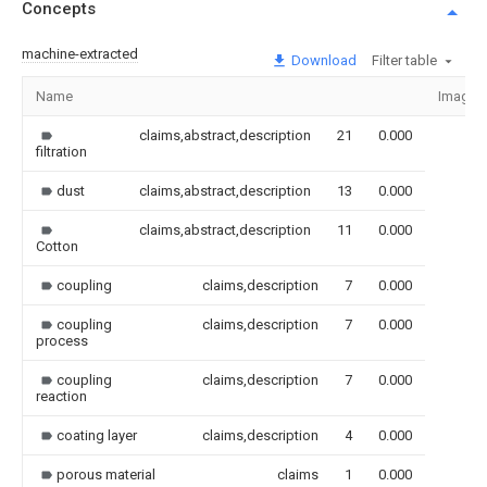
Concepts
machine-extracted
Download
Filter table
Name
Image
claims,abstract,description
21
0.000
filtration
dust
claims,abstract,description
13
0.000
claims,abstract,description
11
0.000
Cotton
coupling
claims,description
7
0.000
coupling
claims,description
7
0.000
process
coupling
claims,description
7
0.000
reaction
coating layer
claims,description
4
0.000
porous material
claims
1
0.000