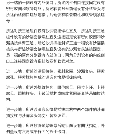
另一端的一侧设有内丝侧口，所述内丝侧口连接固定设有
密封胶圈和软管对丝，所述软管对丝前端设有外丝管头与
所述内丝侧口螺纹连接，后端设有软管套柱和软管锁紧螺
母；
所述对接三通组件设有沙漏套接螺柱直头，所述对接三通
组件设有的沙漏套接螺柱直头连接固定设有密封胶圈和沙
漏插接斜臂三通，所述沙漏插接斜臂三通一端设有沙漏插
接头与所述沙漏套接螺柱直头设有的沙漏套头连接固定，
另一端的两角分别设有内丝侧口，两角分别设有的内丝侧
口上连接固定设有密封胶圈和软管对丝。
进一步地，所述沙漏插接柱、密封胶圈、沙漏套头、锁紧
螺孔、锁紧螺钉构成沙漏嵌套快易插拔结构。
进一步地，所述外螺纹柱套、限位螺母、限位卡环、卡锁
螺母、凹槽柱头、卡锁凹槽构成螺纹紧固嵌套快易插拔结
构。
进一步地，所述沙漏嵌套快易插拔结构中两个部件的沙漏
插接柱与沙漏套头能交互替换设置。
进一步地，所述软管锁紧螺母后端径向设有圈状扣边，外
侧壁设有六角或平行面的扳手卡口。