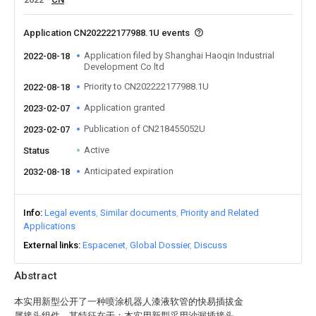
Application CN202222177988.1U events
Application filed by Shanghai Haoqin Industrial
2022-08-18
Development Co ltd
Priority to CN202222177988.1U
2022-08-18
Application granted
2023-02-07
Publication of CN218455052U
2023-02-07
Active
Status
Anticipated expiration
2032-08-18
Info
Legal events
Similar documents
Priority and Related
Applications
External links
Espacenet
Global Dossier
Discuss
Abstract
本实用新型公开了一种喷涂机器人漆液软管的快易插拔金
属接头组件，其特征在于：本实用新型采用沙漏插接头、