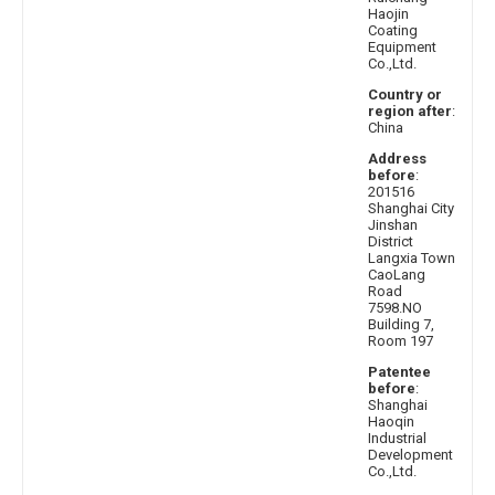
Haojin
Coating
Equipment
Co.,Ltd.
Country or
region after
:
China
Address
before
:
201516
Shanghai City
Jinshan
District
Langxia Town
CaoLang
Road
7598.NO
Building 7,
Room 197
Patentee
before
:
Shanghai
Haoqin
Industrial
Development
Co.,Ltd.