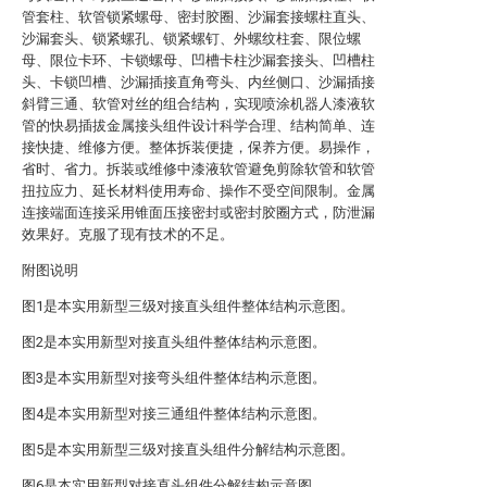
管套柱、软管锁紧螺母、密封胶圈、沙漏套接螺柱直头、
沙漏套头、锁紧螺孔、锁紧螺钉、外螺纹柱套、限位螺
母、限位卡环、卡锁螺母、凹槽卡柱沙漏套接头、凹槽柱
头、卡锁凹槽、沙漏插接直角弯头、内丝侧口、沙漏插接
斜臂三通、软管对丝的组合结构，实现喷涂机器人漆液软
管的快易插拔金属接头组件设计科学合理、结构简单、连
接快捷、维修方便。整体拆装便捷，保养方便。易操作，
省时、省力。拆装或维修中漆液软管避免剪除软管和软管
扭拉应力、延长材料使用寿命、操作不受空间限制。金属
连接端面连接采用锥面压接密封或密封胶圈方式，防泄漏
效果好。克服了现有技术的不足。
附图说明
图1是本实用新型三级对接直头组件整体结构示意图。
图2是本实用新型对接直头组件整体结构示意图。
图3是本实用新型对接弯头组件整体结构示意图。
图4是本实用新型对接三通组件整体结构示意图。
图5是本实用新型三级对接直头组件分解结构示意图。
图6是本实用新型对接直头组件分解结构示意图。