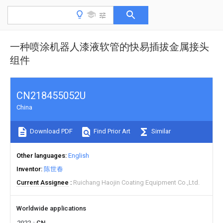
一种喷涂机器人漆液软管的快易插拔金属接头
组件
CN218455052U
China
Download PDF
Find Prior Art
Similar
Other languages
English
Inventor
陈世春
Current Assignee
Ruichang Haojin Coating Equipment Co.,Ltd.
Worldwide applications
2022
CN