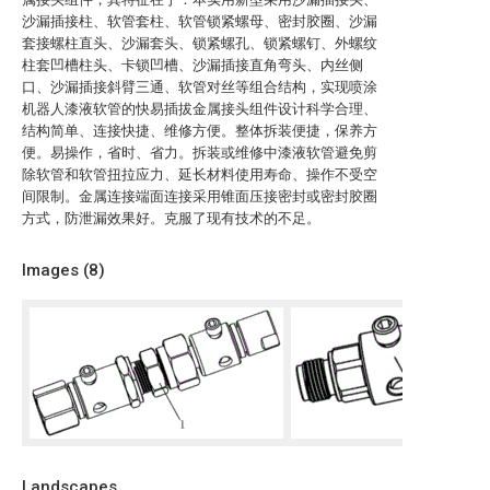
沙漏插接柱、软管套柱、软管锁紧螺母、密封胶圈、沙漏
套接螺柱直头、沙漏套头、锁紧螺孔、锁紧螺钉、外螺纹
柱套凹槽柱头、卡锁凹槽、沙漏插接直角弯头、内丝侧
口、沙漏插接斜臂三通、软管对丝等组合结构，实现喷涂
机器人漆液软管的快易插拔金属接头组件设计科学合理、
结构简单、连接快捷、维修方便。整体拆装便捷，保养方
便。易操作，省时、省力。拆装或维修中漆液软管避免剪
除软管和软管扭拉应力、延长材料使用寿命、操作不受空
间限制。金属连接端面连接采用锥面压接密封或密封胶圈
方式，防泄漏效果好。克服了现有技术的不足。
Images (
8
)
Landscapes