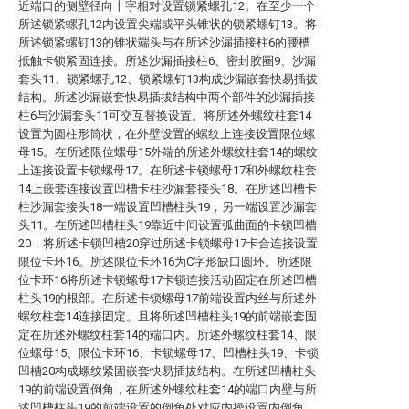
近端口的侧壁径向十字相对设置锁紧螺孔12。在至少一个
所述锁紧螺孔12内设置尖端或平头锥状的锁紧螺钉13。将
所述锁紧螺钉13的锥状端头与在所述沙漏插接柱6的腰槽
抵触卡锁紧固连接。所述沙漏插接柱6、密封胶圈9、沙漏
套头11、锁紧螺孔12、锁紧螺钉13构成沙漏嵌套快易插拔
结构。所述沙漏嵌套快易插拔结构中两个部件的沙漏插接
柱6与沙漏套头11可交互替换设置。将所述外螺纹柱套14
设置为圆柱形筒状，在外壁设置的螺纹上连接设置限位螺
母15。在所述限位螺母15外端的所述外螺纹柱套14的螺纹
上连接设置卡锁螺母17。在所述卡锁螺母17和外螺纹柱套
14上嵌套连接设置凹槽卡柱沙漏套接头18。在所述凹槽卡
柱沙漏套接头18一端设置凹槽柱头19，另一端设置沙漏套
头11。在所述凹槽柱头19靠近中间设置弧曲面的卡锁凹槽
20，将所述卡锁凹槽20穿过所述卡锁螺母17卡合连接设置
限位卡环16。所述限位卡环16为C字形缺口圆环。所述限
位卡环16将所述卡锁螺母17卡锁连接活动固定在所述凹槽
柱头19的根部。在所述卡锁螺母17前端设置内丝与所述外
螺纹柱套14连接固定。且将所述凹槽柱头19的前端嵌套固
定在所述外螺纹柱套14的端口内。所述外螺纹柱套14、限
位螺母15、限位卡环16、卡锁螺母17、凹槽柱头19、卡锁
凹槽20构成螺纹紧固嵌套快易插拔结构。在所述凹槽柱头
19的前端设置倒角，在所述外螺纹柱套14的端口内壁与所
述凹槽柱头19的前端设置的倒角处对应内操设置内倒角，