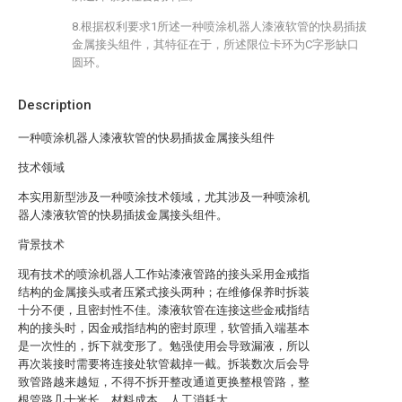
8.根据权利要求1所述一种喷涂机器人漆液软管的快易插拔
金属接头组件，其特征在于，所述限位卡环为C字形缺口
圆环。
Description
一种喷涂机器人漆液软管的快易插拔金属接头组件
技术领域
本实用新型涉及一种喷涂技术领域，尤其涉及一种喷涂机
器人漆液软管的快易插拔金属接头组件。
背景技术
现有技术的喷涂机器人工作站漆液管路的接头采用金戒指
结构的金属接头或者压紧式接头两种；在维修保养时拆装
十分不便，且密封性不佳。漆液软管在连接这些金戒指结
构的接头时，因金戒指结构的密封原理，软管插入端基本
是一次性的，拆下就变形了。勉强使用会导致漏液，所以
再次装接时需要将连接处软管裁掉一截。拆装数次后会导
致管路越来越短，不得不拆开整改通道更换整根管路，整
根管路几十米长，材料成本、人工消耗大。