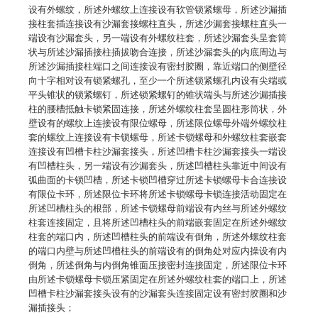
设有外螺纹，所述外螺纹上连接设有软管锁紧螺母，所述沙漏插
接柱套插连接设有沙漏套接螺柱直头，所述沙漏套接螺柱直头一
端设有沙漏套头，另一端设有外螺纹柱套，所述沙漏套头呈套筒
状与所述沙漏插接柱插拔吻合连接，所述沙漏套头的内底周边与
所述沙漏插接柱端口之间连接设有密封胶圈，靠近端口的侧壁径
向十字相对设有锁紧螺孔，至少一个所述锁紧螺孔内设有尖端或
平头锥状的锁紧螺钉，所述锁紧螺钉的锥状端头与所述沙漏插接
柱的腰槽抵触卡锁紧固连接，所述外螺纹柱套呈圆柱形筒状，外
壁设有的螺纹上连接设有限位螺母，所述限位螺母外端外螺纹柱
套的螺纹上连接设有卡锁螺母，所述卡锁螺母和外螺纹柱套嵌套
连接设有凹槽卡柱沙漏套接头，所述凹槽卡柱沙漏套接头一端设
有凹槽柱头，另一端设有沙漏套头，所述凹槽柱头靠近中间设有
弧曲面的卡锁凹槽，所述卡锁凹槽穿过所述卡锁螺母卡合连接设
有限位卡环，所述限位卡环将所述卡锁螺母卡锁连接活动固定在
所述凹槽柱头的根部，所述卡锁螺母前端设有内丝与所述外螺纹
柱套连接固定，且将所述凹槽柱头的前端嵌套固定在所述外螺纹
柱套的端口内，所述凹槽柱头的前端设有倒角，所述外螺纹柱套
的端口内壁与所述凹槽柱头的前端设有的倒角处对应内操设有内
倒角，所述倒角与内倒角锥面压接密封连接固定，所述限位卡环
由所述卡锁螺母卡锁压紧固定在所述外螺纹柱套的端口上，所述
凹槽卡柱沙漏套接头设有的沙漏套头连接固定设有密封胶圈和沙
漏插接头；