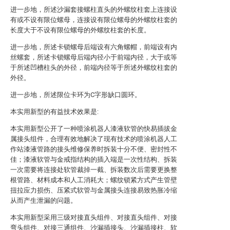
进一步地，所述沙漏套接螺柱直头的外螺纹柱套上连接设
有或不设有限位螺母，连接设有限位螺母的外螺纹柱套的
长度大于不设有限位螺母的外螺纹柱套的长度。
进一步地，所述卡锁螺母后端设有六角螺帽，前端设有内
丝螺套，所述卡锁螺母后端内径小于前端内径，大于或等
于所述凹槽柱头的外径，前端内径等于所述外螺纹柱套的
外径。
进一步地，所述限位卡环为C字形缺口圆环。
本实用新型的有益技术效果是:
本实用新型公开了一种喷涂机器人漆液软管的快易插拔金
属接头组件，合理有效地解决了现有技术的喷涂机器人工
作站漆液管路的接头维修保养时拆装十分不便、密封性不
佳；漆液软管与金戒指结构的插入端是一次性结构、拆装
一次需要将连接处软管裁掉一截、拆装数次后需要更换整
根管路、材料成本和人工消耗大；螺纹锁紧方式产生管壁
扭拉应力损伤、压紧式软管与金属接头连接易致热胀冷缩
从而产生泄漏的问题。
本实用新型采用三级对接直头组件、对接直头组件、对接
弯头组件、对接三通组件、沙漏插接头、沙漏插接柱、软