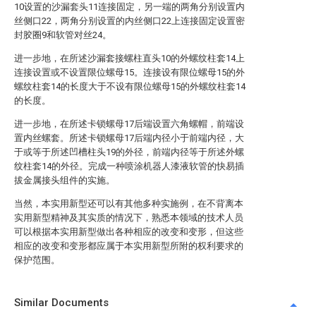
10设置的沙漏套头11连接固定，另一端的两角分别设置内
丝侧口22，两角分别设置的内丝侧口22上连接固定设置密
封胶圈9和软管对丝24。
进一步地，在所述沙漏套接螺柱直头10的外螺纹柱套14上
连接设置或不设置限位螺母15。连接设有限位螺母15的外
螺纹柱套14的长度大于不设有限位螺母15的外螺纹柱套14
的长度。
进一步地，在所述卡锁螺母17后端设置六角螺帽，前端设
置内丝螺套。所述卡锁螺母17后端内径小于前端内径，大
于或等于所述凹槽柱头19的外径，前端内径等于所述外螺
纹柱套14的外径。完成一种喷涂机器人漆液软管的快易插
拔金属接头组件的实施。
当然，本实用新型还可以有其他多种实施例，在不背离本
实用新型精神及其实质的情况下，熟悉本领域的技术人员
可以根据本实用新型做出各种相应的改变和变形，但这些
相应的改变和变形都应属于本实用新型所附的权利要求的
保护范围。
Similar Documents