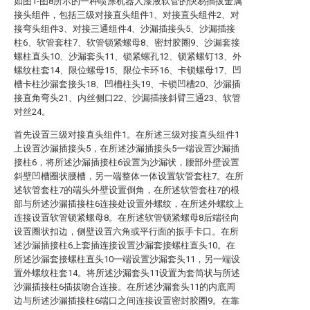
如图1-图8所示的一种喷涂机器人漆液软管的快易插拔金属
接头组件，包括三级对接直头组件1、对接直头组件2、对
接弯头组件3、对接三通组件4、沙漏插接头5、沙漏插接
柱6、软管套柱7、软管锁紧螺母8、密封胶圈9、沙漏套接
螺柱直头10、沙漏套头11、锁紧螺孔12、锁紧螺钉13、外
螺纹柱套14、限位螺母15、限位卡环16、卡锁螺母17、凹
槽卡柱沙漏套接头18、凹槽柱头19、卡锁凹槽20、沙漏插
接直角弯头21、内丝侧口22、沙漏插接斜臂三通23、软管
对丝24。
首先设置三级对接直头组件1。在所述三级对接直头组件1
上设置沙漏插接头5，在所述沙漏插接头5一端设置沙漏插
接柱6，将所述沙漏插接柱6设置为沙漏状，腰部外壁设置
斜壁凹槽圈状腰槽，另一端整体一体设置软管套柱7。在所
述软管套柱7的端头外壁设置倒角，在所述软管套柱7的根
部与所述沙漏插接柱6连接处设置外螺纹，在所述外螺纹上
连接设置软管锁紧螺母8。在所述软管锁紧螺母8后端径向
设置圈状扣边，侧壁设置六角或平行面的扳手卡口。在所
述沙漏插接柱6上套插连接设置沙漏套接螺柱直头10。在
所述沙漏套接螺柱直头10一端设置沙漏套头11，另一端设
置外螺纹柱套14。将所述沙漏套头11设置为套筒状与所述
沙漏插接柱6插拔吻合连接。在所述沙漏套头11的内底周
边与所述沙漏插接柱6端口之间连接设置密封胶圈9。在靠