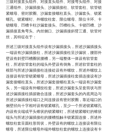
三级对接直头组件、对接直头组件、对接弯头组件、对接
三通组件、沙漏插接头、沙漏插接柱、软管套柱、软管锁
紧螺母、密封胶圈、沙漏套接螺柱直头、沙漏套头、锁紧
螺孔、锁紧螺钉、外螺纹柱套、限位螺母、限位卡环、卡
锁螺母、凹槽卡柱沙漏套接头、凹槽柱头、卡锁凹槽、沙
漏插接直角弯头、内丝侧口、沙漏插接斜臂三通、软管对
丝，其特征在于：
所述三级对接直头组件设有沙漏插接头，所述沙漏插接头
一端设有沙漏插接柱，所述沙漏插接柱呈沙漏状，腰部外
壁设有斜壁凹槽圈状腰槽，另一端整体一体设有软管套
柱，所述软管套柱的端头外壁设有倒角，所述软管套柱的
根部与所述沙漏插接柱连接处设有外螺纹，所述外螺纹上
连接设有软管锁紧螺母，所述沙漏插接柱套插连接设有沙
漏套接螺柱直头，所述沙漏套接螺柱直头一端设有沙漏套
头，另一端设有外螺纹柱套，所述沙漏套头呈套筒状与所
述沙漏插接柱插拔吻合连接，所述沙漏套头的内底周边与
所述沙漏插接柱端口之间连接设有密封胶圈，靠近端口的
侧壁径向十字相对设有锁紧螺孔，至少一个所述锁紧螺孔
内设有尖端或平头锥状的锁紧螺钉，所述锁紧螺钉的锥状
端头与所述沙漏插接柱的腰槽抵触卡锁紧固连接，所述外
螺纹柱套呈圆柱形筒状，外壁设有的螺纹上连接设有限位
螺母，所述限位螺母外端外螺纹柱套的螺纹上连接设有卡