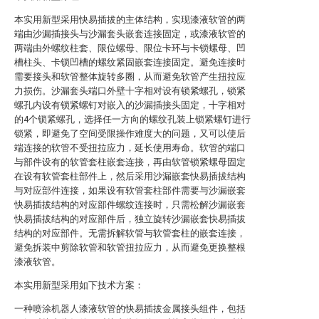
本实用新型采用快易插拔的主体结构，实现漆液软管的两
端由沙漏插接头与沙漏套头嵌套连接固定，或漆液软管的
两端由外螺纹柱套、限位螺母、限位卡环与卡锁螺母、凹
槽柱头、卡锁凹槽的螺纹紧固嵌套连接固定。避免连接时
需要接头和软管整体旋转多圈，从而避免软管产生扭拉应
力损伤。沙漏套头端口外壁十字相对设有锁紧螺孔，锁紧
螺孔内设有锁紧螺钉对嵌入的沙漏插接头固定，十字相对
的4个锁紧螺孔，选择任一方向的螺纹孔装上锁紧螺钉进行
锁紧，即避免了空间受限操作难度大的问题，又可以使后
端连接的软管不受扭拉应力，延长使用寿命。软管的端口
与部件设有的软管套柱嵌套连接，再由软管锁紧螺母固定
在设有软管套柱部件上，然后采用沙漏嵌套快易插拔结构
与对应部件连接，如果设有软管套柱部件需要与沙漏嵌套
快易插拔结构的对应部件螺纹连接时，只需松解沙漏嵌套
快易插拔结构的对应部件后，独立旋转沙漏嵌套快易插拔
结构的对应部件。无需拆解软管与软管套柱的嵌套连接，
避免拆装中剪除软管和软管扭拉应力，从而避免更换整根
漆液软管。
本实用新型采用如下技术方案：
一种喷涂机器人漆液软管的快易插拔金属接头组件，包括