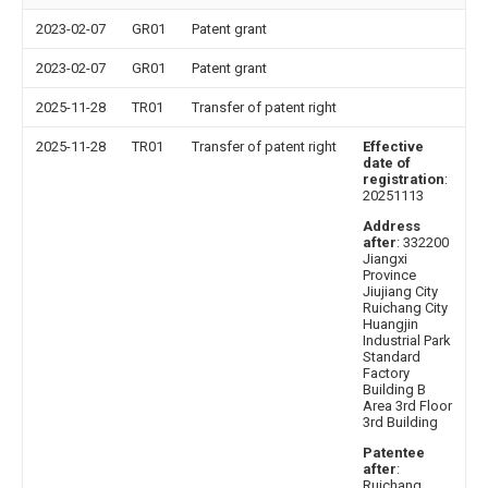
2023-02-07
GR01
Patent grant
2023-02-07
GR01
Patent grant
2025-11-28
TR01
Transfer of patent right
2025-11-28
TR01
Transfer of patent right
Effective
date of
registration
:
20251113
Address
after
: 332200
Jiangxi
Province
Jiujiang City
Ruichang City
Huangjin
Industrial Park
Standard
Factory
Building B
Area 3rd Floor
3rd Building
Patentee
after
:
Ruichang