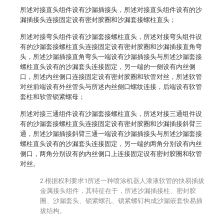
所述对接直头组件设有沙漏插接头，所述对接直头组件设有的沙
漏插接头连接固定设有密封胶圈和沙漏套接螺柱直头；
所述对接弯头组件设有沙漏套接螺柱直头，所述对接弯头组件设
有的沙漏套接螺柱直头连接固定设有密封胶圈和沙漏插接直角弯
头，所述沙漏插接直角弯头一端设有沙漏插接头与所述沙漏套接
螺柱直头设有的沙漏套头连接固定，另一端的一侧设有内丝侧
口，所述内丝侧口连接固定设有密封胶圈和软管对丝，所述软管
对丝前端设有外丝管头与所述内丝侧口螺纹连接，后端设有软管
套柱和软管锁紧螺母；
所述对接三通组件设有沙漏套接螺柱直头，所述对接三通组件设
有的沙漏套接螺柱直头连接固定设有密封胶圈和沙漏插接斜臂三
通，所述沙漏插接斜臂三通一端设有沙漏插接头与所述沙漏套接
螺柱直头设有的沙漏套头连接固定，另一端的两角分别设有内丝
侧口，两角分别设有的内丝侧口上连接固定设有密封胶圈和软管
对丝。
2.根据权利要求1所述一种喷涂机器人漆液软管的快易插拔
金属接头组件，其特征在于，所述沙漏插接柱、密封胶
圈、沙漏套头、锁紧螺孔、锁紧螺钉构成沙漏嵌套快易插
拔结构。