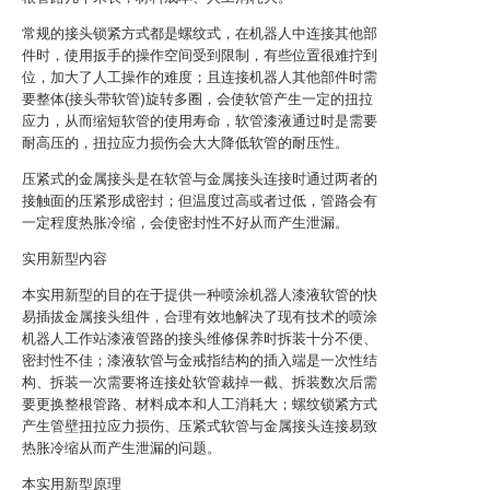
常规的接头锁紧方式都是螺纹式，在机器人中连接其他部
件时，使用扳手的操作空间受到限制，有些位置很难拧到
位，加大了人工操作的难度；且连接机器人其他部件时需
要整体(接头带软管)旋转多圈，会使软管产生一定的扭拉
应力，从而缩短软管的使用寿命，软管漆液通过时是需要
耐高压的，扭拉应力损伤会大大降低软管的耐压性。
压紧式的金属接头是在软管与金属接头连接时通过两者的
接触面的压紧形成密封；但温度过高或者过低，管路会有
一定程度热胀冷缩，会使密封性不好从而产生泄漏。
实用新型内容
本实用新型的目的在于提供一种喷涂机器人漆液软管的快
易插拔金属接头组件，合理有效地解决了现有技术的喷涂
机器人工作站漆液管路的接头维修保养时拆装十分不便、
密封性不佳；漆液软管与金戒指结构的插入端是一次性结
构、拆装一次需要将连接处软管裁掉一截、拆装数次后需
要更换整根管路、材料成本和人工消耗大；螺纹锁紧方式
产生管壁扭拉应力损伤、压紧式软管与金属接头连接易致
热胀冷缩从而产生泄漏的问题。
本实用新型原理