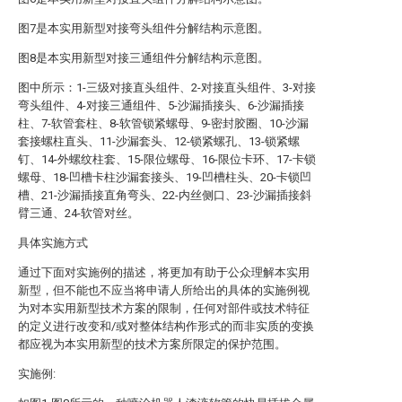
图7是本实用新型对接弯头组件分解结构示意图。
图8是本实用新型对接三通组件分解结构示意图。
图中所示：1-三级对接直头组件、2-对接直头组件、3-对接
弯头组件、4-对接三通组件、5-沙漏插接头、6-沙漏插接
柱、7-软管套柱、8-软管锁紧螺母、9-密封胶圈、10-沙漏
套接螺柱直头、11-沙漏套头、12-锁紧螺孔、13-锁紧螺
钉、14-外螺纹柱套、15-限位螺母、16-限位卡环、17-卡锁
螺母、18-凹槽卡柱沙漏套接头、19-凹槽柱头、20-卡锁凹
槽、21-沙漏插接直角弯头、22-内丝侧口、23-沙漏插接斜
臂三通、24-软管对丝。
具体实施方式
通过下面对实施例的描述，将更加有助于公众理解本实用
新型，但不能也不应当将申请人所给出的具体的实施例视
为对本实用新型技术方案的限制，任何对部件或技术特征
的定义进行改变和/或对整体结构作形式的而非实质的变换
都应视为本实用新型的技术方案所限定的保护范围。
实施例: