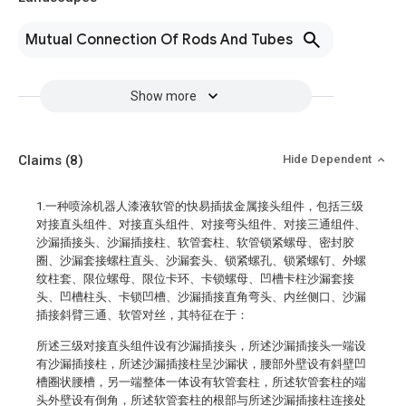
Mutual Connection Of Rods And Tubes
Show more
Claims
(8)
Hide Dependent
1.一种喷涂机器人漆液软管的快易插拔金属接头组件，包括三级
对接直头组件、对接直头组件、对接弯头组件、对接三通组件、
沙漏插接头、沙漏插接柱、软管套柱、软管锁紧螺母、密封胶
圈、沙漏套接螺柱直头、沙漏套头、锁紧螺孔、锁紧螺钉、外螺
纹柱套、限位螺母、限位卡环、卡锁螺母、凹槽卡柱沙漏套接
头、凹槽柱头、卡锁凹槽、沙漏插接直角弯头、内丝侧口、沙漏
插接斜臂三通、软管对丝，其特征在于：
所述三级对接直头组件设有沙漏插接头，所述沙漏插接头一端设
有沙漏插接柱，所述沙漏插接柱呈沙漏状，腰部外壁设有斜壁凹
槽圈状腰槽，另一端整体一体设有软管套柱，所述软管套柱的端
头外壁设有倒角，所述软管套柱的根部与所述沙漏插接柱连接处