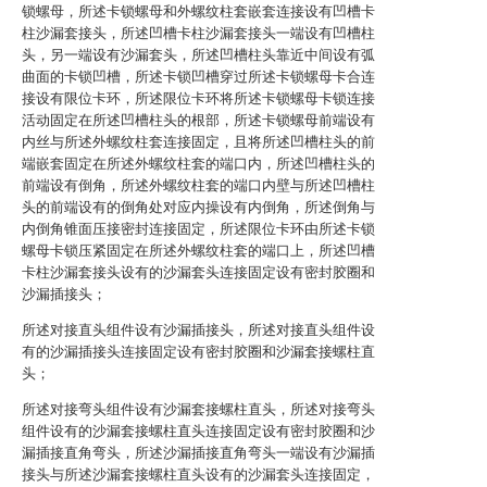
锁螺母，所述卡锁螺母和外螺纹柱套嵌套连接设有凹槽卡
柱沙漏套接头，所述凹槽卡柱沙漏套接头一端设有凹槽柱
头，另一端设有沙漏套头，所述凹槽柱头靠近中间设有弧
曲面的卡锁凹槽，所述卡锁凹槽穿过所述卡锁螺母卡合连
接设有限位卡环，所述限位卡环将所述卡锁螺母卡锁连接
活动固定在所述凹槽柱头的根部，所述卡锁螺母前端设有
内丝与所述外螺纹柱套连接固定，且将所述凹槽柱头的前
端嵌套固定在所述外螺纹柱套的端口内，所述凹槽柱头的
前端设有倒角，所述外螺纹柱套的端口内壁与所述凹槽柱
头的前端设有的倒角处对应内操设有内倒角，所述倒角与
内倒角锥面压接密封连接固定，所述限位卡环由所述卡锁
螺母卡锁压紧固定在所述外螺纹柱套的端口上，所述凹槽
卡柱沙漏套接头设有的沙漏套头连接固定设有密封胶圈和
沙漏插接头；
所述对接直头组件设有沙漏插接头，所述对接直头组件设
有的沙漏插接头连接固定设有密封胶圈和沙漏套接螺柱直
头；
所述对接弯头组件设有沙漏套接螺柱直头，所述对接弯头
组件设有的沙漏套接螺柱直头连接固定设有密封胶圈和沙
漏插接直角弯头，所述沙漏插接直角弯头一端设有沙漏插
接头与所述沙漏套接螺柱直头设有的沙漏套头连接固定，