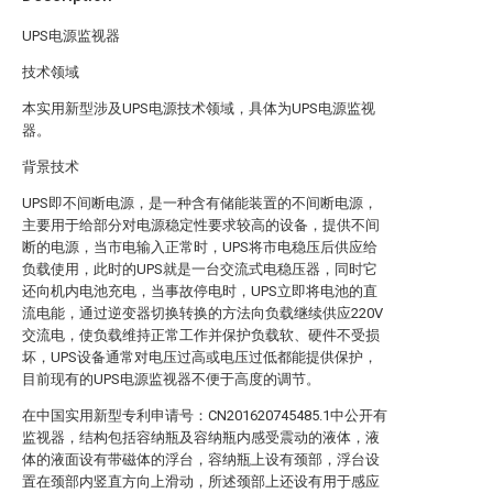
UPS电源监视器
技术领域
本实用新型涉及UPS电源技术领域，具体为UPS电源监视
器。
背景技术
UPS即不间断电源，是一种含有储能装置的不间断电源，
主要用于给部分对电源稳定性要求较高的设备，提供不间
断的电源，当市电输入正常时，UPS将市电稳压后供应给
负载使用，此时的UPS就是一台交流式电稳压器，同时它
还向机内电池充电，当事故停电时，UPS立即将电池的直
流电能，通过逆变器切换转换的方法向负载继续供应220V
交流电，使负载维持正常工作并保护负载软、硬件不受损
坏，UPS设备通常对电压过高或电压过低都能提供保护，
目前现有的UPS电源监视器不便于高度的调节。
在中国实用新型专利申请号：CN201620745485.1中公开有
监视器，结构包括容纳瓶及容纳瓶内感受震动的液体，液
体的液面设有带磁体的浮台，容纳瓶上设有颈部，浮台设
置在颈部内竖直方向上滑动，所述颈部上还设有用于感应