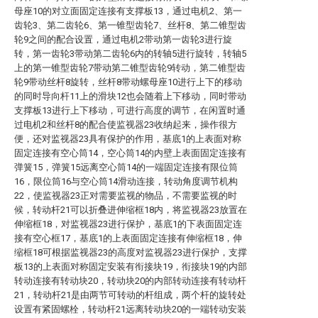
母座10的对立面固定连接有支撑板13，通过电机2、第一
齿轮3、第二齿轮6、第一锥型齿轮7、丝杆8、第二锥型齿
轮9之间的配合设置，通过电机2带动第一齿轮3进行旋
转，第一齿轮3带动第二齿轮6内的转轴5进行旋转，转轴5
上的第一锥型齿轮7带动第二锥型齿轮9转动，第二锥型齿
轮9带动丝杆8旋转，丝杆8带动螺母座10进行上下的移动
的同时导向杆11上的滑块12也会随着上下移动，同时带动
支撑板13进行上下移动，可进行高度的调节，在闲置时通
过电机2和丝杆8的配合使监视器23收纳起来，操作很方
便，还对监视器23具有保护的作用，基底1的上表面对称
固定连接有空心筒14，空心筒14的内壁上表面固定连接有
弹簧15，弹簧15远离空心筒14的一端固定连接有限位筒
16，限位筒16与空心筒14滑动连接，转动角度调节机构
22，使监视器23正对需要监视的物品，不需要监视的时
候，转动杆21可以折叠进伸缩框18内，将监视器23放置在
伸缩框18，对监视器23进行保护，基底1的下表面固定连
接有空心框17，基底1的上表面固定连接有伸缩框18，伸
缩框18可根据监视器23的高度对监视器23进行保护，支撑
板13的上表面对称固定安装有衔接块19，衔接块19的内部
转动连接有转动块20，转动块20的内部转动连接有转动杆
21，转动杆21是由两节可转动的杆组成，两个杆的旋转处
设置有紧固螺栓，转动杆21远离转动块20的一端转动安装