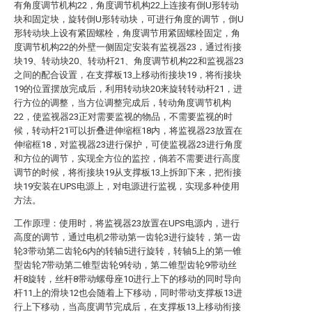
有角度调节机构22，角度调节机构22上连接有倒U形转动
块和固定块，旋转倒U形转动块，可进行角度的调节，倒U
形转动块上设有紧固螺栓，角度调节用紧固螺栓固定，角
度调节机构22的外壁一侧固定安装有监视器23，通过衔接
块19、转动块20、转动杆21、角度调节机构22和监视器23
之间的配合设置，在支撑板13上移动衔接块19，将衔接块
19的位置摆放完成后，利用转动块20来旋转转动杆21，进
行方位的调整，当方位调整完成后，转动角度调节机构
22，使监视器23正对需要监视的物品，不需要监视的时
候，转动杆21可以折叠进伸缩框18内，将监视器23放置在
伸缩框18，对监视器23进行保护，可使监视器23进行角度
和方位的调节，实现全方位的监控，倘若不需要进行高度
调节的时候，将衔接块19从支撑板13上拆卸下来，把衔接
块19安装在UPS电源上，对电源进行监视，实现多种使用
方法。
工作原理：使用时，将监视器23放置在UPS电源内，进行
高度的调节，通过电机2带动第一齿轮3进行旋转，第一齿
轮3带动第二齿轮6内的转轴5进行旋转，转轴5上的第一锥
型齿轮7带动第二锥型齿轮9转动，第二锥型齿轮9带动丝
杆8旋转，丝杆8带动螺母座10进行上下的移动的同时导向
杆11上的滑块12也会随着上下移动，同时带动支撑板13进
行上下移动，当高度调节完成后，在支撑板13上移动衔接