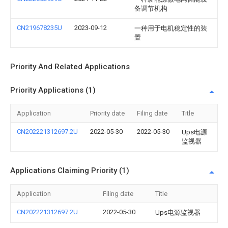
备调节机构
CN219678235U
2023-09-12
一种用于电机稳定性的装
置
Priority And Related Applications
Priority Applications (1)
Application
Priority date
Filing date
Title
CN202221312697.2U
2022-05-30
2022-05-30
Ups电源
监视器
Applications Claiming Priority (1)
Application
Filing date
Title
CN202221312697.2U
2022-05-30
Ups电源监视器