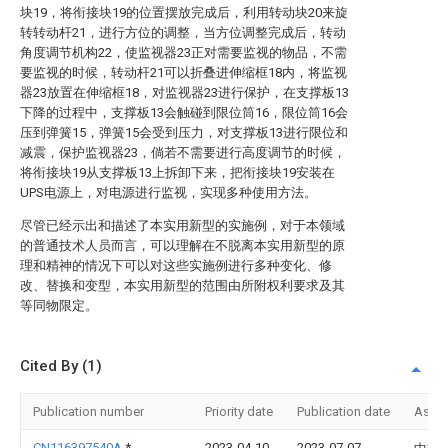
块19，将衔接块19的位置摆放完成后，利用转动块20来旋
转转动杆21，进行方位的调整，当方位调整完成后，转动
角度调节机构22，使监视器23正对需要监视的物品，不需
要监视的时候，转动杆21可以折叠进伸缩框18内，将监视
器23放置在伸缩框18，对监视器23进行保护，在支撑板13
下降的过程中，支撑板13会触碰到限位筒16，限位筒16会
压到弹簧15，弹簧15会受到压力，对支撑板13进行限位和
减震，保护监视器23，倘若不需要进行高度调节的时候，
将衔接块19从支撑板13上拆卸下来，把衔接块19安装在
UPS电源上，对电源进行监视，实现多种使用方法。
尽管已经示出和描述了本实用新型的实施例，对于本领域
的普通技术人员而言，可以理解在不脱离本实用新型的原
理和精神的情况下可以对这些实施例进行多种变化、修
改、替换和变型，本实用新型的范围由所附权利要求及其
等同物限定。
Cited By (1)
Publication number
Priority date
Publication date
Assi
CN116397540A
*
2023-04-10
2023-07-07