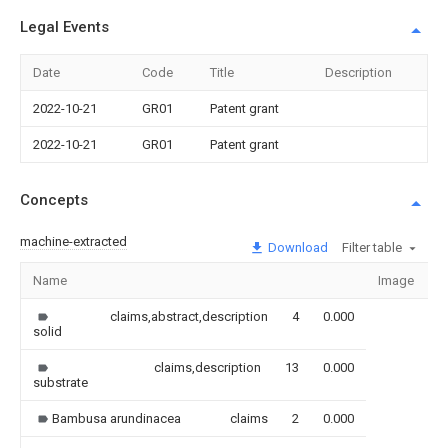
Legal Events
Date
Code
Title
Description
2022-10-21
GR01
Patent grant
2022-10-21
GR01
Patent grant
Concepts
machine-extracted
Download
Filter table
Name
Image
S
claims,abstract,description
4
0.000
solid
claims,description
13
0.000
substrate
Bambusa arundinacea
claims
2
0.000