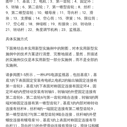
图中：1、基底；2、电机；3、第一齿轮；4、固定环；
5、转轴；6、第二齿轮；7、第一锥型齿轮；8、丝杆；
9、第二锥型齿轮；10、螺母座；11、导向杆；12、滑
块；13、支撑板；14、空心筒；15、弹簧；16、限位筒；
17、空心框；18、伸缩框；19、衔接块；20、转动块；
21、转动杆；22、角度调节机构；23、监视器。
具体实施方式
下面将结合本实用新型实施例中的附图，对本实用新型实
施例中的技术方案进行清楚、完整地描述，显然，所描述
的实施例仅仅是本实用新型一部分实施例，而不是全部的
实施例。
请参阅图1-5所示，一种UPS电源监视器，包括基底1，基
底1的下表面固定安装有电机2,电机2的输出轴固定连接有
第一齿轮3，基底1的下表面对称固定连接有固定环4，固
定环4的内壁转动安装有转轴5，转轴5的外壁固定连接有
第二齿轮6，第二齿轮6与第一齿轮3啮合连接，转轴5的两
端对称固定连接有第一锥型齿轮7，基底1的内部对称转动
连接有丝杆8，丝杆8的一端固定连接有第二锥型齿轮9，
第一锥型齿轮7与第二锥型齿轮9啮合连接，丝杆8的外壁
螺纹连接有螺母座10，基底1的上表面对称固定连接有导
向杆11，导向杆11的外壁滑动连接有滑块12，滑块12和螺