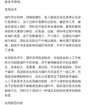
备技术领域。
背景技术
烟叶经过初烤，用麻线捆扎，装入麻袋后送至复烤企业进
行复烤加工。加工过程中需要经过拆包、解把等工序，麻
线容易混入烟叶，同时也可能含有金属杂物。麻袋和麻线
表面有大量细小麻丝，在装袋、运输、堆码等过程中附着
在烟叶表面，由于其数量很大，尺寸很小，且颜色与烟叶
较为相近，因此在实际生产中难以剔除。麻丝属于重要杂
物，剔除不净直接影响到烟叶纯净度，不利于保障后续加
工质量。
在现有技术中，通常采用风选除杂、光电除杂和人工手捡
的方式剔除烟叶中的杂物，对于麻绳麻线和大的金属而
言，其体积大、质量重、易识别，可实现有效剔除，而对
于麻丝，风选除杂会将其与烟叶共同送至下一级工序，光
电除杂能够剔除部分，但在大流量情况下剔除效率偏低，
人工手捡基本无法实现麻丝剔除，对于小体积的金属杂物
由于松散程度不够极易包裹在烟叶中。因此现目前无有效
剔除方法，同时为了需设计一种满足实际除杂需求的剔除
装置。
实用新型内容