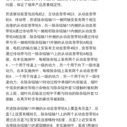
问题，保证了烟草产品质量稳定性。
所述驱动装置包括电机2、主动齿形带4轮3、从动齿形带
轮6、传动带，所述除杂辊轴11一侧同轴安装有两个相互
连接的从动齿形带轮6，任一除杂辊轴11内侧的从动齿形
带轮6通过传动带与一侧相邻除杂辊轴11内侧的从动齿形
带轮6相连接，除杂辊轴11外侧的从动齿形带轮6通过传动
带与另一侧相邻除杂辊轴11外侧的从动齿形带轮6相连
接，电机2的输出轴上安装有主动齿形带4轮3，齿形带轮
通过传动带与任一除杂辊轴11上的从动齿形带轮6相连
接。在本实施例中，每根除杂辊上装有两个从动齿形带轮
6，一个用于传递上一级的动力，另一个用于向下一级传递
动力。在本实施例中，每根除杂辊上装有两个从动齿形带
轮6，一个用于传递上一级的动力，另一个用于向下一级传
递动力。在除杂辊轴11转动过程中将烟叶向前输送，烟叶
中混杂的麻丝等细小杂物在与除杂辊外套12接触时被粘附
在上面，烟叶向后输送过程中不断与转动的除杂辊外套12
接触，在离开时含有的麻丝等被剔除。
所述除杂辊轴11外侧的从动齿形带轮6上覆盖有压盖7，压
盖7上设置有螺栓孔，除杂辊轴11上的两个从动齿形带轮6
通过在压盖7位置安装连接螺栓9连接，压盖7上还安装有
连接除杂辊轴11的紧固螺栓8。本实施例中，基座1两侧分