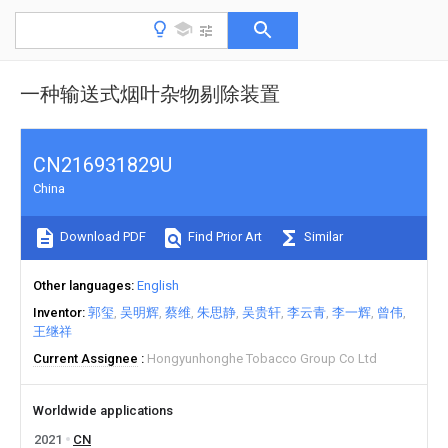
一种输送式烟叶杂物剔除装置
CN216931829U
China
Download PDF
Find Prior Art
Similar
Other languages
English
Inventor
郭玺
吴明辉
蔡维
朱思静
吴贵轩
李云青
李一辉
曾伟
王继祥
Current Assignee
Hongyunhonghe Tobacco Group Co Ltd
Worldwide applications
2021
CN