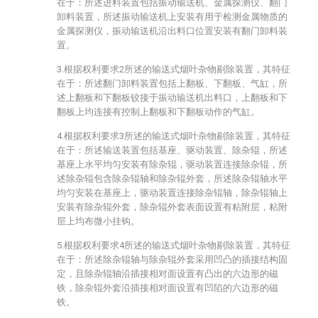
在于：所述进料装置包括振动输送机、金属探测仪、翻门
卸料装置，所述振动输送机上安装有用于检测金属物质的
金属探测仪，振动输送机沿出料口位置安装有翻门卸料装
置。
3.根据权利要求2所述的输送式烟叶杂物剔除装置，其特征
在于：所述翻门卸料装置包括上翻板、下翻板、气缸，所
述上翻板和下翻板铰接于振动输送机出料口，上翻板和下
翻板上均连接有控制上翻板和下翻板动作的气缸。
4.根据权利要求3所述的输送式烟叶杂物剔除装置，其特征
在于：所述输送装置包括基座、驱动装置、除杂辊，所述
基座上水平均匀安装有除杂辊，驱动装置连接除杂辊，所
述除杂辊包含除杂辊轴和除杂辊外套，所述除杂辊轴水平
均匀安装在基座上，驱动装置连接除杂辊轴，除杂辊轴上
安装有除杂辊外套，除杂辊外套表面设置有粘附层，粘附
层上均布微小挂钩。
5.根据权利要求4所述的输送式烟叶杂物剔除装置，其特征
在于：所述除杂辊轴与除杂辊外套采用凹凸的插接结构固
定，且除杂辊轴沿插接相对面设置有凸出的六边形的磁
铁，除杂辊外套沿插接相对面设置有凹陷的六边形的磁
铁。