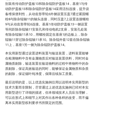
别装有传动防护盖板13和除杂辊防护盖板14，基座1与传
动防护盖板13和除杂辊防护盖板14采用活扣连接，提升设
备维保便利性，从动齿形带轮6外侧设置压盖7通过紧固螺
栓8与除杂辊轴11的轴头连接，同时压盖7上设置连接螺栓
9与从动齿形带轮6连接。基座1传动防护盖板13一侧设置
等间距除杂辊轴11安装孔和传动电机2支座，安装孔处装
有除杂辊轴11承10，用螺栓固定在基座1的边板上，除杂
辊轴11穿过除杂辊轴11承10。除杂辊外套12套在除杂辊轴
11上，基座1另一侧为除杂辊防护盖板14。
本实用新型通过设置进料装置与输送装置，进料装置能够
在检测物料中含有金属物质后对输送装置供料，同时对金
属物质剔除，输送装置在输送物料的过程中将物料中的杂
质剔除，保证高效输送的同时，能够保证金属物质和杂质
的剔除，保证烟叶纯净度，保障后续加工质量。
最后说明的是，以上优选实施例仅用以说明本实用新型的
技术方案而非限制，尽管通过上述优选实施例已经对本实
用新型进行了详细的描述，但本领域技术人员应当理解，
可以在形式上和细节上对其作出各种各样的改变，而不偏
离本实用新型权利要求书所限定的范围。