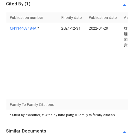
Cited By (1)
Publication number
Priority date
Publication date
Assi
CN114403484A
*
2021-12-31
2022-04-29
红云
烟草(
团)有
责任
Family To Family Citations
* Cited by examiner, † Cited by third party, ‡ Family to family citation
Similar Documents