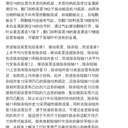
测仪16的位置为木质结构机架，木质结构机架穿过金属探
测仪16。翻门卸料装置18位于振动输送机15底面，由两块
沿物料输送方向布置的翻板组成，前端翻板在上，后端翻
板在下，两翻板均连接有气缸，当翻门卸料装置18接收到
来自金属探测仪16的信号时，通过气缸驱动翻板打开，烟
叶从垂直通道17落下，翻门卸料装置18的垂直通道17侧面
设置有磁铁，可吸附下落烟叶中混有的金属。
所述输送装置包括基座1、驱动装置、除杂辊，所述基座1
上水平均匀安装有除杂辊，驱动装置连接除杂辊，除杂辊
包含除杂辊轴11和除杂辊外套12，所述除杂辊轴11水平均
匀安装在基座1上，驱动装置连接除杂辊轴11，除杂辊轴
11上安装有除杂辊外套12，除杂辊外套12表面设置有粘附
层，粘附层上均布微小挂钩。此外，所述除杂辊轴11与除
杂辊外套12采用凹凸的插接结构固定，且除杂辊轴11沿插
接相对面设置有凸出的六边形的磁铁，除杂辊外套12沿插
接相对面设置有凹陷的六边形的磁铁，配合圆面采用六边
形凹凸配合，防止在运行中出现相对转动的情况，除杂辊
轴11和除杂辊外套12采用磁性吸附连接，同时在除杂辊外
套12处设置拉手，便于快速拆装清洁。可通过改变除杂辊
间距和尺寸，能适用于不同尺寸的烟叶除杂和适配不同尺
寸的带式输送机。能有效剔除烟叶中混杂的麻丝等细小杂
物，从根本上解决了打叶复烤产品麻丝等细小杂物率高的