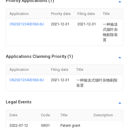
Priority Applications (1)
Application
Priority date
Filing date
Title
CN202123403560.6U
2021-12-31
2021-12-31
一种输送
式烟叶杂
物剔除装
置
Applications Claiming Priority (1)
Application
Filing date
Title
CN202123403560.6U
2021-12-31
一种输送式烟叶杂物剔除
装置
Legal Events
Date
Code
Title
Description
2022-07-12
GR01
Patent grant