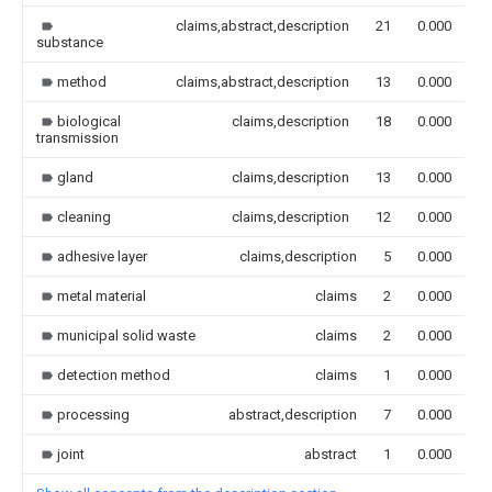
claims,abstract,description
21
0.000
substance
method
claims,abstract,description
13
0.000
biological
claims,description
18
0.000
transmission
gland
claims,description
13
0.000
cleaning
claims,description
12
0.000
adhesive layer
claims,description
5
0.000
metal material
claims
2
0.000
municipal solid waste
claims
2
0.000
detection method
claims
1
0.000
processing
abstract,description
7
0.000
joint
abstract
1
0.000