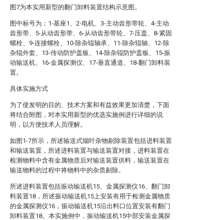
图7为本实用新型的翻门卸料装置结构示意图。
图中标号为：1-基座1、2-电机、3-主动齿形带轮、4-主动
齿形带、5-从动齿形带、6-从动齿形带轮、7-压盖、8-紧固
螺栓、9-连接螺栓、10-除杂辊轴承、11-除杂辊轴、12-除
杂辊外套、13-传动防护盖板、14-除杂辊防护盖板、15-振
动输送机、16-金属探测仪、17-垂直通道、18-翻门卸料装
置。
具体实施方式
为了使发明的目的、技术方案和有益效果更加清楚，下面
将结合附图，对本实用新型的优选实施例进行详细的说
明，以方便技术人员理解。
如图1-7所示，所述输送式烟叶杂物剔除装置包括进料装置
和输送装置，所述进料装置与输送装置对接，进料装置在
检测物料中含有金属物质后对输送装置供料，输送装置在
输送物料的过程中将物料中的杂质剔除。
所述进料装置包括振动输送机15、金属探测仪16、翻门卸
料装置18，所述振动输送机15上安装有用于检测金属物质
的金属探测仪16，振动输送机15沿出料口位置安装有翻门
卸料装置18。本实施例中，振动输送机15中部安装金属探