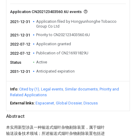
Application CN202123403560.6U events
Application filed by Hongyunhonghe Tobacco
2021-12-31
Group Co Ltd
Priority to CN202123403560.6U
2021-12-31
Application granted
2022-07-12
Publication of CN216931829U
2022-07-12
Active
Status
Anticipated expiration
2031-12-31
Info
Cited by (1)
Legal events
Similar documents
Priority and
Related Applications
External links
Espacenet
Global Dossier
Discuss
Abstract
本实用新型涉及一种输送式烟叶杂物剔除装置，属于烟叶
输送设备技术领域；所述输送式烟叶杂物剔除装置包括进