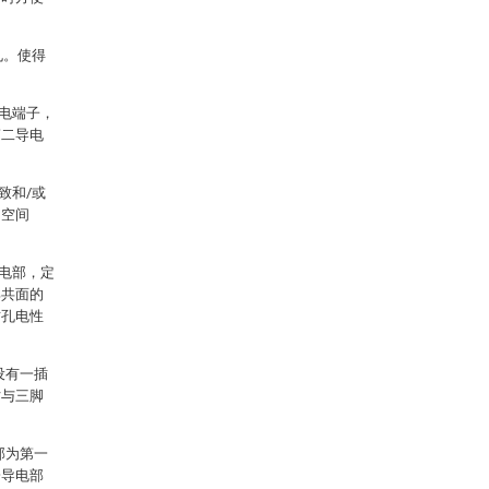
孔。使得
电端子，
第二导电
致和/或
用空间
电部，定
部共面的
插孔电性
设有一插
时与三脚
部为第一
一导电部