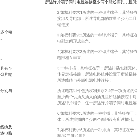
所述弹片端子同时电性连接至少两个所述插孔，且所
2.如权利要求1所述的一种弹片端子，其特征
接部及导电部，所述导电部的数量至少为二且
端连接。
为多个电
3.如权利要求2所述的一种弹片端子，其特征
带。
电部之间形成夹角。
4.如权利要求2所述的一种弹片端子，其特征
电部相互垂直。
插。
5.一种排插，其特征在于：所述排插包括壳
于具有至
体界定插接腔，所述电路组件设置于所述插接
述弹片端
所述线缆与外部电源电性连接；
且分别与
所述电路组件包括权利要求2-4任一项所述的
至少两个供插头插入的插孔且所述插接腔中对
所述弹片端子，任一所述弹片端子同时电性连
6.如权利要求5所述的一种排插，其特征在于
体，所述排插的至少两个面均设有所述插孔。
、线缆及
7.如权利要求5所述的一种排插，其特征在于
所述电路
和/或三脚式插孔。