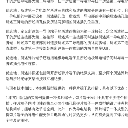
子的所述导电部为第二导电部，任一所述第一导电部与任一所述第二导电
优选地，所述第一导电部的所述三脚端和所述两脚端分别设有一插孔位，
一导电部的中部还设有一所述插孔位，所述第一导电部的中部的所述插孔
所述三脚端的所述插孔位及所述两脚端的所述插孔位垂直。
优选地，定义所述第一导电端子的所述连接部为第一连接部，定义所述第
子的所述连接部为第二连接部，所述第一连接部同时连接所述第一导电部
脚端，所述第二连接部同时连接所述第二导电部的所述两脚端，所述第二
直线型，所述第一连接部朝向所述第一连接部的方向弯曲呈U形。
优选地，所述弹片端子还包括地极导电端子且所述地极导电端子同时与每
脚式插孔电性连接。
优选地，所述排插还包括隔开所述弹片端子的绝缘支架，至少两个所述弹
别与所述绝缘支架抵接以互相绝缘。
与现有技术相比，本实用新型提供的一种弹片端子及排插，具有以下优点
1.本实用新型的实施例提供一种弹片端子，弹片端子应用于具有至少连个插
插，弹片端子同时电性连接至少两个插孔且弹片端子一体成型的设计使弹
结构简单，能够有效节省空间。此外，作为导电结构，弹片端子一体成型
得弹片端子的导电性能更佳且电流通过时发热更少，从而有效提高了弹片
全性及耐用性。