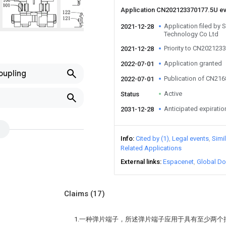
Application CN202123370177.5U e
Application filed by
2021-12-28
Technology Co Ltd
Priority to CN202123
2021-12-28
Application granted
2022-07-01
oupling
Publication of CN21
2022-07-01
Active
Status
Anticipated expiratio
2031-12-28
Info
Cited by (1)
Legal events
Simi
Related Applications
External links
Espacenet
Global Do
Claims
(17)
1.一种弹片端子，所述弹片端子应用于具有至少两