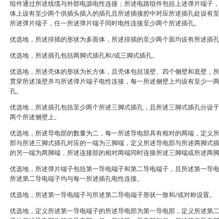
组件通过所述线缆与外部电源电性连接；所述电路组件包括上述弹片端子
体上设有至少两个供插头插入的插孔且所述插接腔中对应所述插孔处设有
所述弹片端子，任一所述弹片端子同时电性连接至少两个所述插孔。
优选地，所述排插的形状为多面体，所述排插的至少两个面均设有所述插
优选地，所述插孔包括两脚式插孔和/或三脚式插孔。
优选地，所述壳体的形状为长方体，且壳体包括顶壁、四个侧壁和底壁，
贯穿所述顶壁并与所述弹片端子电性连接，每一所述侧壁上均设有至少一
孔。
优选地，所述插孔包括至少两个所述三脚式插孔，且所述三脚式插孔分设
两个所述侧壁上。
优选地，所述导电部的数量为二，每一所述导电部具有相对的两端，定义
部与所述三脚式插孔对应的一端为三脚端，定义所述导电部与所述两脚式
的另一端为两脚端，所述连接部的相对两端同时连接所述三脚端或所述两
优选地，所述弹片端子包括第一导电端子和第二导电端子，且所述第一导
所述第二导电端子均与每一所述插孔电性连接。
优选地，所述第一导电端子与所述第二导电端子形状一致和/或对称设置。
优选地，定义所述第一导电端子的所述导电部为第一导电部，定义所述第