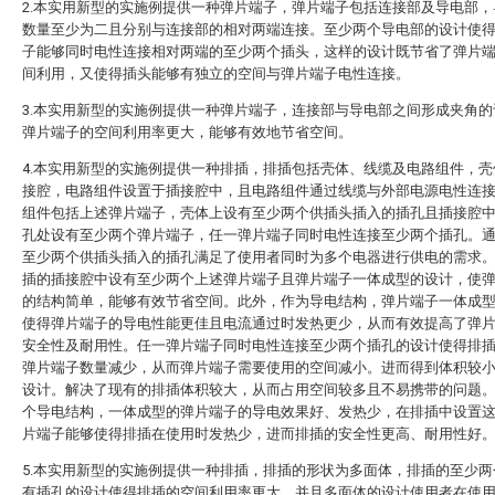
2.本实用新型的实施例提供一种弹片端子，弹片端子包括连接部及导电部，
数量至少为二且分别与连接部的相对两端连接。至少两个导电部的设计使
子能够同时电性连接相对两端的至少两个插头，这样的设计既节省了弹片
间利用，又使得插头能够有独立的空间与弹片端子电性连接。
3.本实用新型的实施例提供一种弹片端子，连接部与导电部之间形成夹角的
弹片端子的空间利用率更大，能够有效地节省空间。
4.本实用新型的实施例提供一种排插，排插包括壳体、线缆及电路组件，壳
接腔，电路组件设置于插接腔中，且电路组件通过线缆与外部电源电性连
组件包括上述弹片端子，壳体上设有至少两个供插头插入的插孔且插接腔
孔处设有至少两个弹片端子，任一弹片端子同时电性连接至少两个插孔。
至少两个供插头插入的插孔满足了使用者同时为多个电器进行供电的需求
插的插接腔中设有至少两个上述弹片端子且弹片端子一体成型的设计，使
的结构简单，能够有效节省空间。此外，作为导电结构，弹片端子一体成
使得弹片端子的导电性能更佳且电流通过时发热更少，从而有效提高了弹
安全性及耐用性。任一弹片端子同时电性连接至少两个插孔的设计使得排
弹片端子数量减少，从而弹片端子需要使用的空间减小。进而得到体积较
设计。解决了现有的排插体积较大，从而占用空间较多且不易携带的问题
个导电结构，一体成型的弹片端子的导电效果好、发热少，在排插中设置
片端子能够使得排插在使用时发热少，进而排插的安全性更高、耐用性好
5.本实用新型的实施例提供一种排插，排插的形状为多面体，排插的至少两
有插孔的设计使得排插的空间利用率更大，并且多面体的设计使用者在使