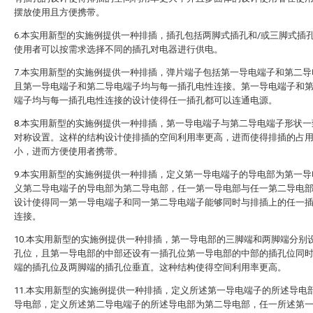
摆放使用且方便携带。
6.本实用新型的实施例提供一种排插，插孔包括两脚式插孔和/或三脚式插
使用者可以按需求选择不同的插孔对电器进行供电。
7.本实用新型的实施例提供一种排插，弹片端子包括第一导电端子和第二导
且第一导电端子和第二导电端子均与每一插孔电性连接。第一导电端子和
端子均与每一插孔电性连接的设计使得任一插孔都可以连通电源。
8.本实用新型的实施例提供一种排插，第一导电端子与第二导电端子形状一
对称设置。这样的结构设计使排插的空间利用率更高，进而使得排插的占
小，进而方便使用者携带。
9.本实用新型的实施例提供一种排插，定义第一导电端子的导电部为第一导
义第二导电端子的导电部为第二导电部，任一第一导电部与任一第二导电
设计使得同一第一导电端子和同一第二导电端子能够同时与排插上的任一
连接。
10.本实用新型的实施例提供一种排插，第一导电部的三脚端和两脚端分别
孔位，且第一导电部的中部还设有一插孔位第一导电部的中部的插孔位同
端的插孔位及两脚端的插孔位垂直。这种结构使得空间利用率更高。
11.本实用新型的实施例提供一种排插，定义所述第一导电端子的所述导电
导电部，定义所述第二导电端子的所述导电部为第二导电部，任一所述第