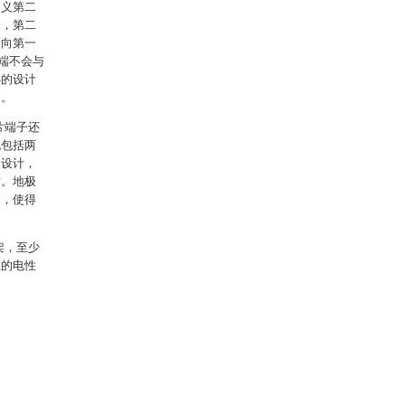
定义第二
端，第二
朝向第一
端不会与
样的设计
间。
片端子还
孔包括两
的设计，
求。地极
高，使得
架，至少
生的电性