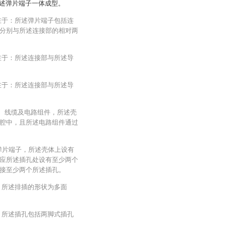
述弹片端子一体成型。
在于：所述弹片端子包括连
分别与所述连接部的相对两
在于：所述连接部与所述导
在于：所述连接部与所述导
体、线缆及电路组件，所述壳
腔中，且所述电路组件通过
弹片端子，所述壳体上设有
应所述插孔处设有至少两个
接至少两个所述插孔。
：所述排插的形状为多面
：所述插孔包括两脚式插孔