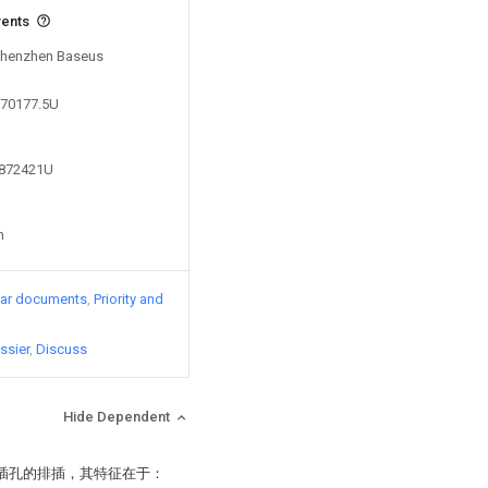
vents
 Shenzhen Baseus
370177.5U
6872421U
n
lar documents
Priority and
ssier
Discuss
Hide Dependent
个插孔的排插，其特征在于：