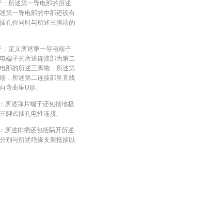
在于：所述第一导电部的所述
述第一导电部的中部还设有
插孔位同时与所述三脚端的
在于：定义所述第一导电端子
电端子的所述连接部为第二
电部的所述三脚端，所述第
端，所述第二连接部呈直线
向弯曲呈U形。
于：所述弹片端子还包括地极
三脚式插孔电性连接。
于：所述排插还包括隔开所述
分别与所述绝缘支架抵接以