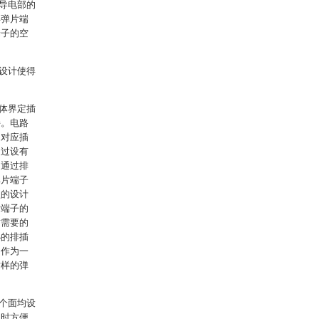
导电部的
得弹片端
端子的空
设计使得
体界定插
接。电路
中对应插
通过设有
。通过排
弹片端子
型的设计
片端子的
插需要的
小的排插
。作为一
这样的弹
。
个面均设
用时方便