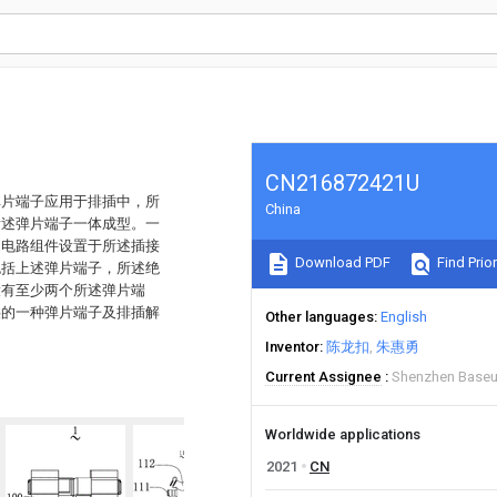
CN216872421U
弹片端子应用于排插中，所
China
所述弹片端子一体成型。一
述电路组件设置于所述插接
Download PDF
Find Prior
包括上述弹片端子，所述绝
设有至少两个所述弹片端
供的一种弹片端子及排插解
Other languages
English
Inventor
陈龙扣
朱惠勇
Current Assignee
Shenzhen Baseu
Worldwide applications
2021
CN